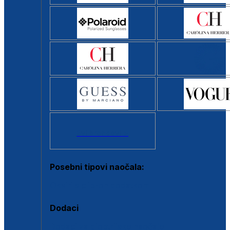
Svi brendovi >
Posebni tipovi naočala:
Okviri s clip-on dodatkom
Dodaci
Dodaci za dioptrijske naočale