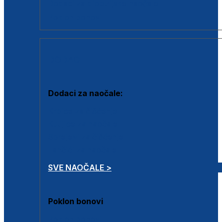
Dodaci za dioptrijske naočale
Poklon bonovi
DODACI
Dodaci za naočale:
Krpice za čišćenje
Kutijice za naočale
Sprejevi za čišćenje
Lančići za naočale
SVE NAOČALE >
Poklon bonovi
Poklon bonovi