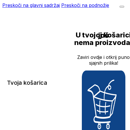
Preskoči na glavni sadržaj
Preskoči na podnožje
U tvojoj košarici još
nema proizvoda
Zaviri ovdje i otkrij puno
sjajnih prilika!
Tvoja košarica