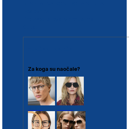
BESPLATNA KONTROLA SLUHA
Poslovnice
Proizvodi s loyalty popustima
Outlet
SUNČANE NAOČALE
Za koga su naočale?
Muške
Ženske