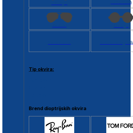
Kvadratan
Cat eye
Aviator
Okrugli
Svi oblici >
Virtualno ogled
Tip okvira:
Puni okvir
Clip-on
Poluokvir
Brend dioptrijskih okvira