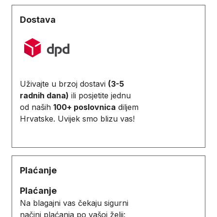
Dostava
Uživajte u brzoj dostavi
(3-5
radnih dana)
ili posjetite jednu
od naših
100+ poslovnica
diljem
Hrvatske. Uvijek smo blizu vas!
Plaćanje
Plaćanje
Na blagajni vas čekaju sigurni
načini plaćanja po vašoj želji: