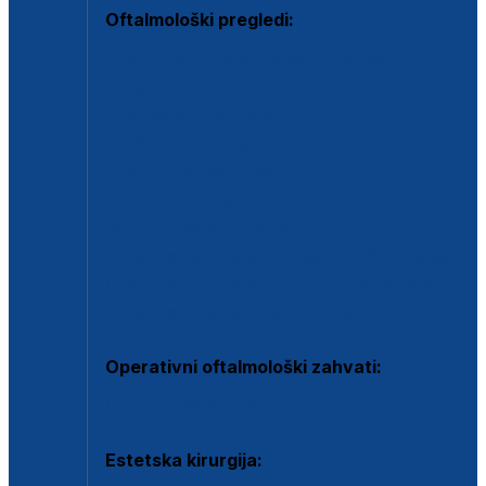
Oftalmološki pregledi:
Specijalistički oftalmološki pregled
Pregled za kontaktne leće
Pregled vidnog polja (OCT)
Dječja oftalmologija
Kontrola očnog tlaka
Drugo mišljenje oftalmologa
Retinološka ambulanta
Dijagnostika i liječenje upalnih očnih bolesti
Dijagnostika i liječenje glaukomske bolesti
Dijagnostika sive mrene ili katarakte
Operativni oftalmološki zahvati:
Ultrazvučna operacija mrene ili katarakta
Estetska kirurgija: