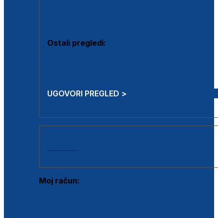
Estetska kirurgija i mali operativni zahvati
Aplikacija botoxa
Ostali pregledi:
Medicina rada
Sistematski pregled
UGOVORI PREGLED >
AKCIJE
Moj račun:
Prijava postojećeg korisnika
Registracija novog korisnika
Zaboravljena lozinka