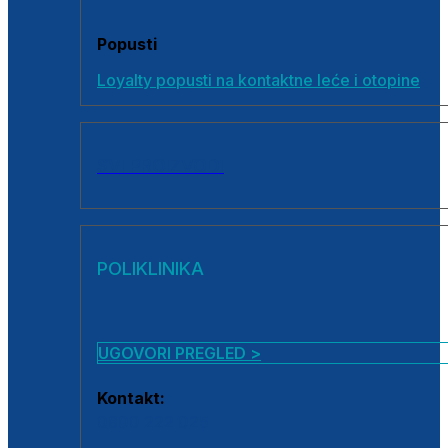
Popusti
Loyalty popusti na kontaktne leće i otopine
SVI PROIZVODI
POLIKLINIKA
UGOVORI PREGLED >
Kontakt:
0800 222 025