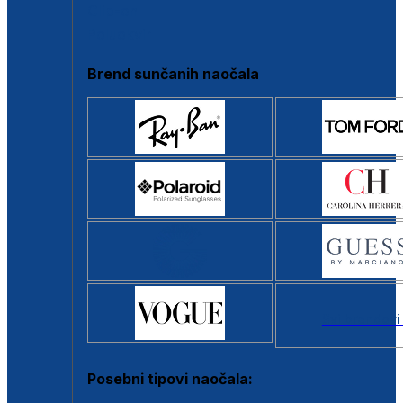
Clip-on
Poluokvir
Brend sunčanih naočala
Svi brendovi
Posebni tipovi naočala: