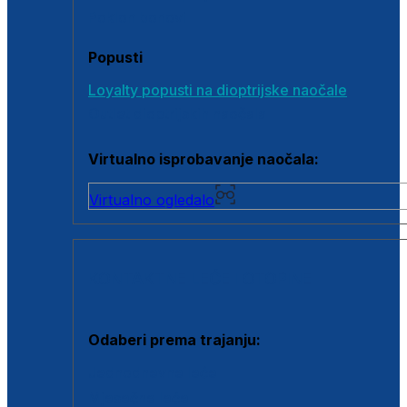
Poklon bonovi
Popusti
Loyalty popusti na dioptrijske naočale
Outlet dioptrijskih naočala
Virtualno isprobavanje naočala:
Virtualno ogledalo
KONTAKTNE LEĆE I OTOPINE
Odaberi prema trajanju:
Jednodnevne leće
Mjesečne leće