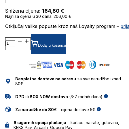
Snižena cijena:
164,80
€
Najniža cijena u 30 dana: 206,00 €
Otključaj velike popuste kroz naš Loyalty program –
pri
0RB3947 RAY
BAN
Dodaj u košaricu
količina
Besplatna dostava na adresu
za sve narudžbe iznad
80€
DPD ili BOX NOW dostava
(3-7 radnih dana)
Za narudžbe do 80€
– cijena dostave 5€
6 sigurnih opcija plaćanja
– kartice, na rate, gotovina,
KEKS Pay, Aircash, Google Pay