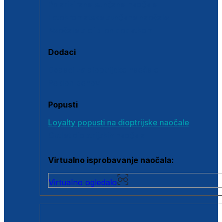
Polarizirane sunčane naočale
Fotokromatske sunčane naočale
Naočale s clip-on dodatkom
Dodaci
Dodaci za dioptrijske naočale
Poklon bonovi
Popusti
Loyalty popusti na dioptrijske naočale
Outlet dioptrijskih naočala
Virtualno isprobavanje naočala:
Virtualno ogledalo