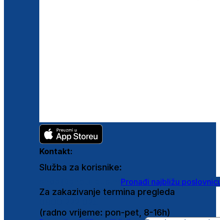
Kontakt:
Služba za korisnike:
shop@ghetaldus.hr
Pronađi najbližu poslovnic
Za zakazivanje termina pregleda
0800 222 025
(radno vrijeme: pon-pet, 8-16h)