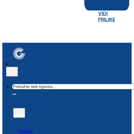
VIDI
PRILIKE
Traži
Prijava