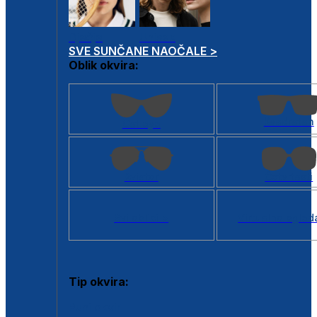
Dječje
Unisex
SVE SUNČANE NAOČALE >
Oblik okvira:
Kvadratan
Cat eye
Aviator
Četvrtasti
Svi oblici >
Virtualno ogled
Tip okvira:
Puni okvir