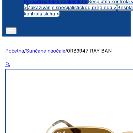
Pronađi najbližu polikliniku >
Besplatna kontrola 
>
Zakazivanje specijalističkog pregleda >
Bespla
Otvorena radna mjesta
kontrola sluha >
Početna
/
Sunčane naočale
/
0RB3947 RAY BAN
🔍