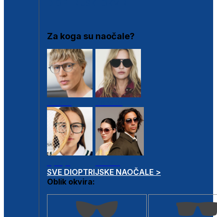
DIOPTRIJSKI OKVIRI
Za koga su naočale?
Muške
Ženske
Dječje
Unisex
SVE DIOPTRIJSKE NAOČALE >
Oblik okvira: