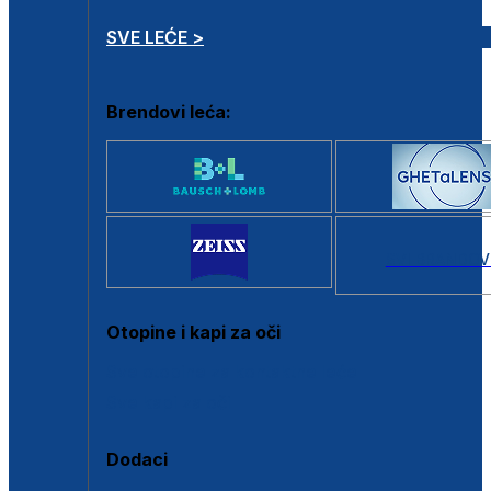
SVE LEĆE >
Brendovi leća:
SVI BRANDOV
Otopine i kapi za oči
Sve otopine za kontaktne leće
Sve kapi za oči
Dodaci