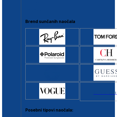
Clip-on
Poluokvir
Brend sunčanih naočala
Svi brendovi
Posebni tipovi naočala: