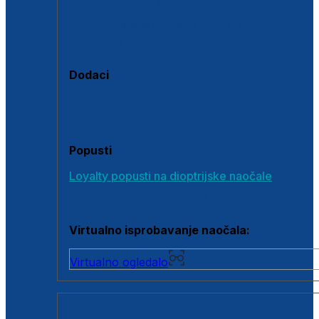
Polarizirane sunčane naočale
Fotokromatske sunčane naočale
Naočale s clip-on dodatkom
Dodaci
Dodaci za dioptrijske naočale
Poklon bonovi
Popusti
Loyalty popusti na dioptrijske naočale
Outlet dioptrijskih naočala
Virtualno isprobavanje naočala:
Virtualno ogledalo