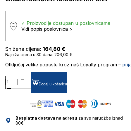
✓ Proizvod je dostupan u poslovnicama
Vidi popis poslovnica >
Snižena cijena:
164,80
€
Najniža cijena u 30 dana: 206,00 €
Otključaj velike popuste kroz naš Loyalty program –
pri
0RB4101
SUNČANE
Dodaj u košaricu
NAOČALE
RAY
BAN
količina
Besplatna dostava na adresu
za sve narudžbe iznad
80€