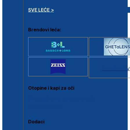
SVE LEĆE >
Brendovi leća:
SVI BRANDOV
Otopine i kapi za oči
Sve otopine za kontaktne leće
Sve kapi za oči
Dodaci