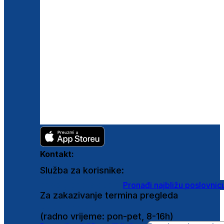
Kontakt:
Služba za korisnike:
shop@ghetaldus.hr
Pronađi najbližu poslovnic
Za zakazivanje termina pregleda
0800 222 025
(radno vrijeme: pon-pet, 8-16h)