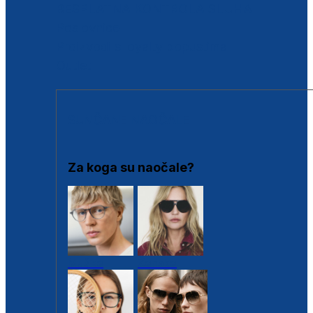
BESPLATNA KONTROLA SLUHA
Poslovnice
Proizvodi s loyalty popustima
Outlet
SUNČANE NAOČALE
Za koga su naočale?
Muške
Ženske