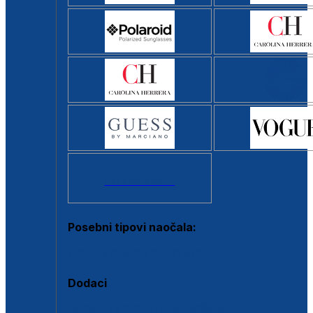
Svi brendovi >
Posebni tipovi naočala:
Okviri s clip-on dodatkom
Dodaci
Dodaci za dioptrijske naočale