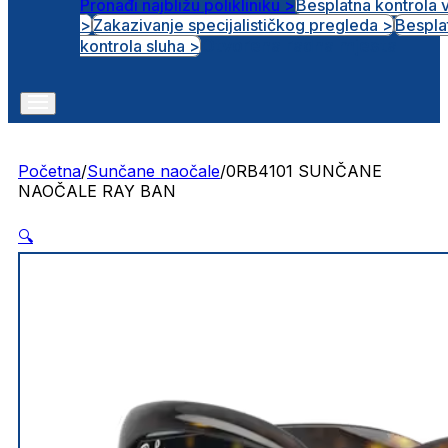
Pronađi najbližu polikliniku >
Besplatna kontrola 
>
Zakazivanje specijalističkog pregleda >
Bespla
Otvorena radna mjesta
kontrola sluha >
Početna
/
Sunčane naočale
/
0RB4101 SUNČANE
NAOČALE RAY BAN
🔍