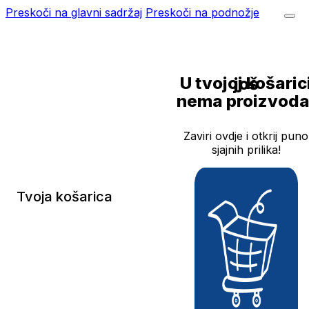
Preskoči na glavni sadržaj
Preskoči na podnožje
U tvojoj košarici još
nema proizvoda
Zaviri ovdje i otkrij puno
sjajnih prilika!
Tvoja košarica