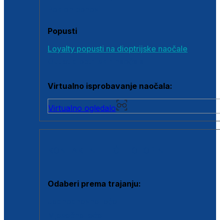
Poklon bonovi
Popusti
Loyalty popusti na dioptrijske naočale
Outlet dioptrijskih naočala
Virtualno isprobavanje naočala:
Virtualno ogledalo
KONTAKTNE LEĆE I OTOPINE
Odaberi prema trajanju:
Jednodnevne leće
Mjesečne leće