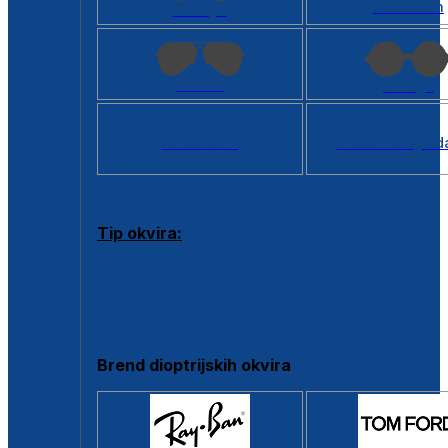
Kvadratan
Cat eye
Aviator
Okrugli
Svi oblici >
Virtualno ogled
Tip okvira:
Puni okvir
Clip-on
Poluokvir
Brend dioptrijskih okvira