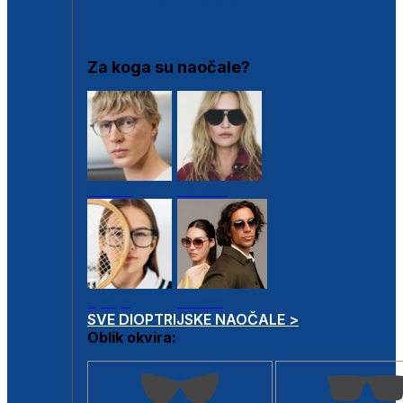
DIOPTRIJSKI OKVIRI
Za koga su naočale?
Muške
Ženske
Dječje
Unisex
SVE DIOPTRIJSKE NAOČALE >
Oblik okvira: