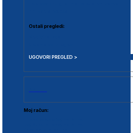
Estetska kirurgija i mali operativni zahvati
Aplikacija botoxa
Ostali pregledi:
Medicina rada
Sistematski pregled
UGOVORI PREGLED >
AKCIJE
Moj račun:
Prijava postojećeg korisnika
Registracija novog korisnika
Zaboravljena lozinka