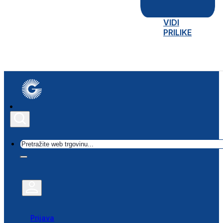
VIDI
PRILIKE
Traži
Prijava