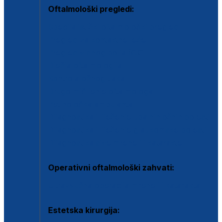
Oftalmološki pregledi:
Specijalistički oftalmološki pregled
Pregled za kontaktne leće
Pregled vidnog polja (OCT)
Dječja oftalmologija
Kontrola očnog tlaka
Drugo mišljenje oftalmologa
Retinološka ambulanta
Dijagnostika i liječenje upalnih očnih bolesti
Dijagnostika i liječenje glaukomske bolesti
Dijagnostika sive mrene ili katarakte
Operativni oftalmološki zahvati:
Ultrazvučna operacija mrene ili katarakta
Estetska kirurgija: