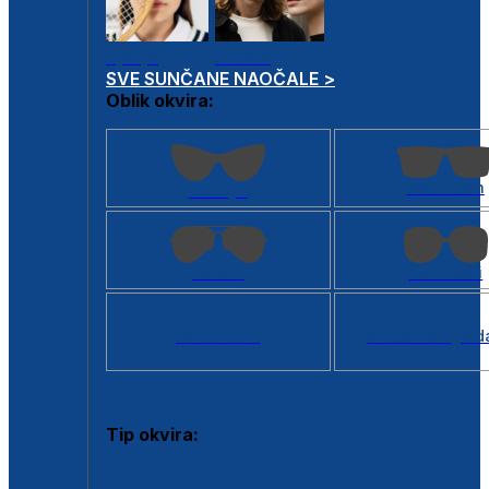
Dječje
Unisex
SVE SUNČANE NAOČALE >
Oblik okvira:
Kvadratan
Cat eye
Aviator
Četvrtasti
Svi oblici >
Virtualno ogled
Tip okvira:
Puni okvir