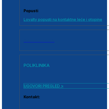
Popusti
Loyalty popusti na kontaktne leće i otopine
SVI PROIZVODI
POLIKLINIKA
UGOVORI PREGLED >
Kontakt:
0800 222 025