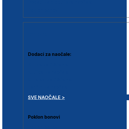
Dodaci za dioptrijske naočale
Poklon bonovi
DODACI
Dodaci za naočale:
Krpice za čišćenje
Kutijice za naočale
Sprejevi za čišćenje
Lančići za naočale
SVE NAOČALE >
Poklon bonovi
Poklon bonovi