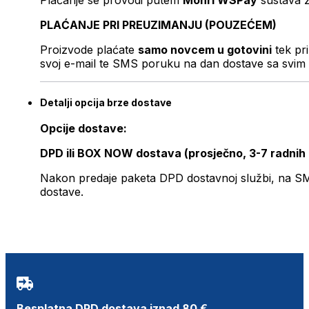
Plaćanje se provodi putem
Monri WSPay
sustava z
PLAĆANJE PRI PREUZIMANJU (POUZEĆEM)
Proizvode plaćate
samo novcem u gotovini
tek pr
svoj e-mail te SMS poruku na dan dostave sa svim 
Detalji opcija brze dostave
Opcije dostave:
DPD ili BOX NOW dostava (prosječno, 3-7 radnih
Nakon predaje paketa DPD dostavnoj službi, na SMS 
dostave.
Besplatna DPD dostava iznad 80 €