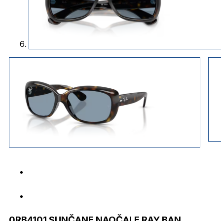
0RB4101 SUNČANE NAOČALE RAY BAN