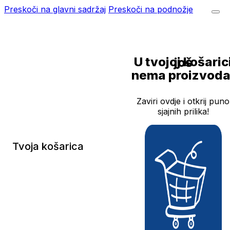
Preskoči na glavni sadržaj
Preskoči na podnožje
U tvojoj košarici još
nema proizvoda
Zaviri ovdje i otkrij puno
sjajnih prilika!
Tvoja košarica