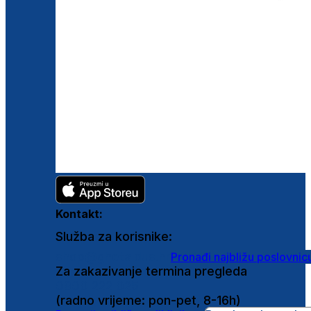
Kontakt:
Služba za korisnike:
shop@ghetaldus.hr
Pronađi najbližu poslovnic
Za zakazivanje termina pregleda
0800 222 025
(radno vrijeme: pon-pet, 8-16h)