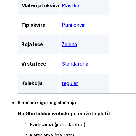
Materijal okvira
Plastika
Tip okvira
Puni okvir
Boja leće
Zelena
Vrsta leće
Standardna
Kolekcija
regular
6 načina sigurnog plaćanja
Na Ghetaldus webshopu možete platiti
Karticama (jednokratno)
Karticama (na rate)