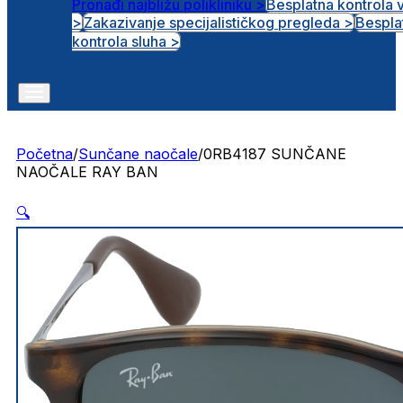
Pronađi najbližu polikliniku >
Besplatna kontrola 
>
Zakazivanje specijalističkog pregleda >
Bespla
Otvorena radna mjesta
kontrola sluha >
Početna
/
Sunčane naočale
/
0RB4187 SUNČANE
NAOČALE RAY BAN
🔍