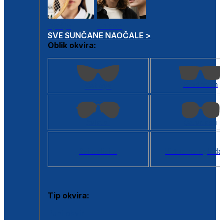
Dječje
Unisex
SVE SUNČANE NAOČALE >
Oblik okvira:
Kvadratan
Cat eye
Aviator
Četvrtasti
Svi oblici >
Virtualno ogled
Tip okvira:
Puni okvir