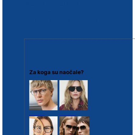
BESPLATNA KONTROLA SLUHA
Poslovnice
Proizvodi s loyalty popustima
Outlet
SUNČANE NAOČALE
Za koga su naočale?
Muške
Ženske