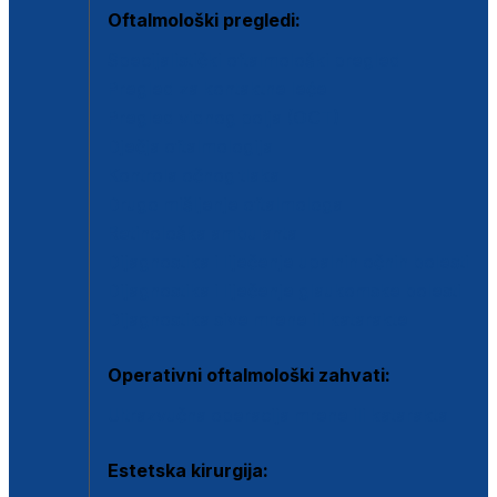
Oftalmološki pregledi:
Specijalistički oftalmološki pregled
Pregled za kontaktne leće
Pregled vidnog polja (OCT)
Dječja oftalmologija
Kontrola očnog tlaka
Drugo mišljenje oftalmologa
Retinološka ambulanta
Dijagnostika i liječenje upalnih očnih bolesti
Dijagnostika i liječenje glaukomske bolesti
Dijagnostika sive mrene ili katarakte
Operativni oftalmološki zahvati:
Ultrazvučna operacija mrene ili katarakta
Estetska kirurgija: