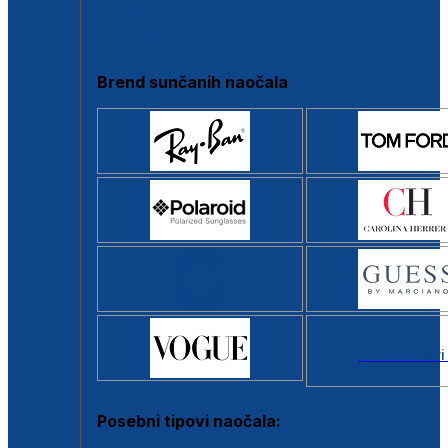
Clip-on
Poluokvir
Brend sunčanih naočala
Svi brendovi
Posebni tipovi naočala: