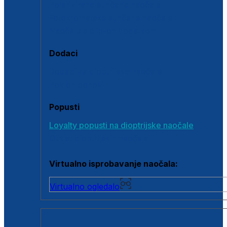
Polarizirane sunčane naočale
Fotokromatske sunčane naočale
Naočale s clip-on dodatkom
Dodaci
Dodaci za dioptrijske naočale
Poklon bonovi
Popusti
Loyalty popusti na dioptrijske naočale
Outlet dioptrijskih naočala
Virtualno isprobavanje naočala:
Virtualno ogledalo