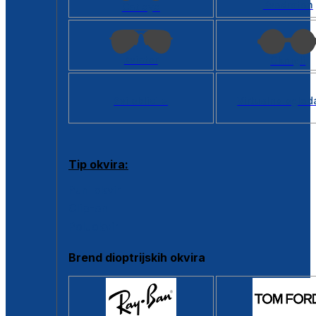
Kvadratan
Cat eye
Aviator
Okrugli
Svi oblici >
Virtualno ogled
Tip okvira:
Puni okvir
Clip-on
Poluokvir
Brend dioptrijskih okvira