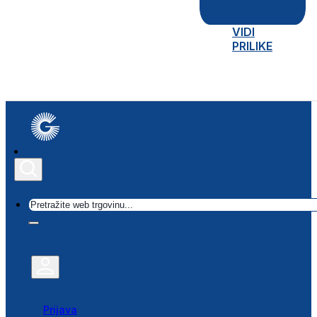
VIDI
PRILIKE
Traži
Prijava