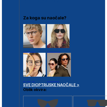
DIOPTRIJSKI OKVIRI
Za koga su naočale?
Muške
Ženske
Dječje
Unisex
SVE DIOPTRIJSKE NAOČALE >
Oblik okvira: