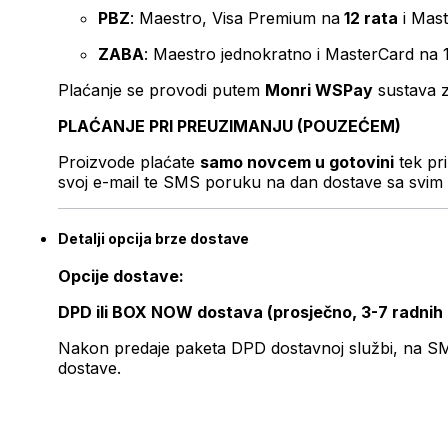
PBZ
: Maestro, Visa Premium na
12 rata
i Mas
ZABA
: Maestro jednokratno i MasterCard na 
Plaćanje se provodi putem
Monri WSPay
sustava z
PLAĆANJE PRI PREUZIMANJU (POUZEĆEM)
Proizvode plaćate
samo novcem u gotovini
tek pr
svoj e-mail te SMS poruku na dan dostave sa svim 
Detalji opcija brze dostave
Opcije dostave:
DPD ili BOX NOW dostava (prosječno, 3-7 radnih
Nakon predaje paketa DPD dostavnoj službi, na SMS 
dostave.