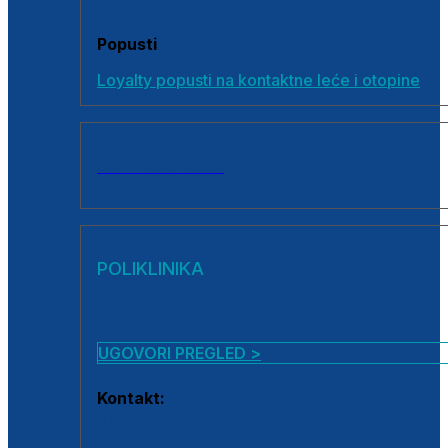
Popusti
Loyalty popusti na kontaktne leće i otopine
SVI PROIZVODI
POLIKLINIKA
UGOVORI PREGLED >
Kontakt:
0800 222 025