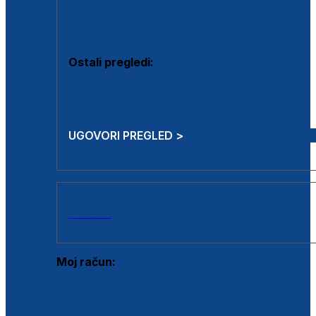
Estetska kirurgija i mali operativni zahvati
Aplikacija botoxa
Ostali pregledi:
Medicina rada
Sistematski pregled
UGOVORI PREGLED >
AKCIJE
Moj račun:
Prijava postojećeg korisnika
Registracija novog korisnika
Zaboravljena lozinka