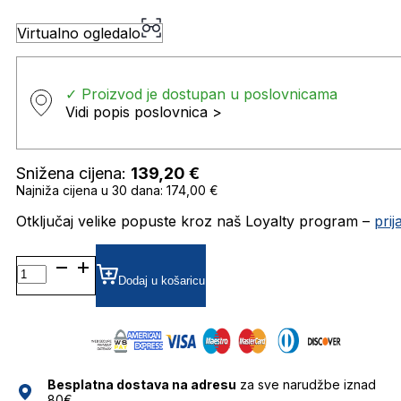
Virtualno ogledalo
✓ Proizvod je dostupan u poslovnicama
Vidi popis poslovnica >
Snižena cijena:
139,20
€
Najniža cijena u 30 dana: 174,00 €
Otključaj velike popuste kroz naš Loyalty program –
pri
0RB4187 SUNČANE
NAOČALE
Dodaj u košaricu
RAY
BAN
količina
Besplatna dostava na adresu
za sve narudžbe iznad
80€