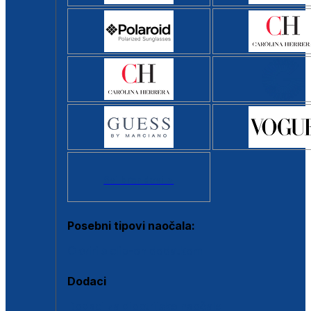
Svi brendovi >
Posebni tipovi naočala:
Okviri s clip-on dodatkom
Dodaci
Dodaci za dioptrijske naočale