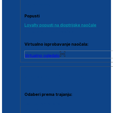
Poklon bonovi
Popusti
Loyalty popusti na dioptrijske naočale
Outlet dioptrijskih naočala
Virtualno isprobavanje naočala:
Virtualno ogledalo
KONTAKTNE LEĆE I OTOPINE
Odaberi prema trajanju:
Jednodnevne leće
Mjesečne leće