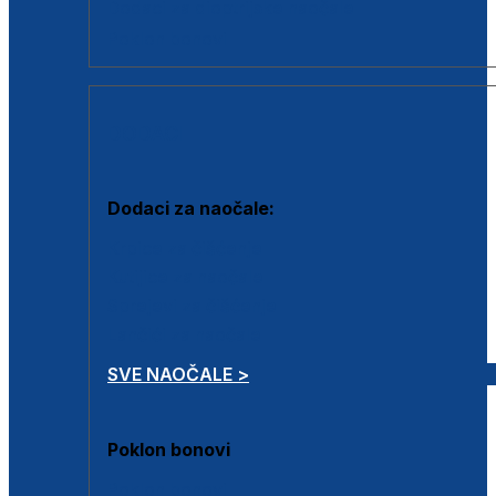
Dodaci za dioptrijske naočale
Poklon bonovi
DODACI
Dodaci za naočale:
Krpice za čišćenje
Kutijice za naočale
Sprejevi za čišćenje
Lančići za naočale
SVE NAOČALE >
Poklon bonovi
Poklon bonovi