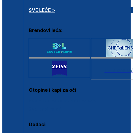
SVE LEĆE >
Brendovi leća:
SVI BRANDOV
Otopine i kapi za oči
Sve otopine za kontaktne leće
Sve kapi za oči
Dodaci