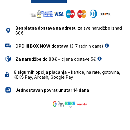
RAY
BAN
količina
Besplatna dostava na adresu
za sve narudžbe iznad
80€
DPD ili BOX NOW dostava
(3-7 radnih dana)
Za narudžbe do 80€
– cijena dostave 5€
6 sigurnih opcija plaćanja
– kartice, na rate, gotovina,
KEKS Pay, Aircash, Google Pay
Jednostavan povrat unutar 14 dana