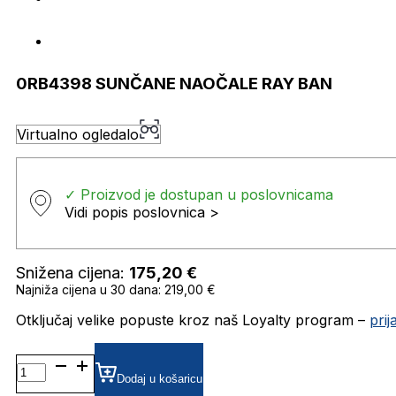
0RB4398 SUNČANE NAOČALE RAY BAN
Virtualno ogledalo
✓ Proizvod je dostupan u poslovnicama
Vidi popis poslovnica >
Snižena cijena:
175,20
€
Najniža cijena u 30 dana: 219,00 €
Otključaj velike popuste kroz naš Loyalty program –
pri
0RB4398 SUNČANE
NAOČALE
Dodaj u košaricu