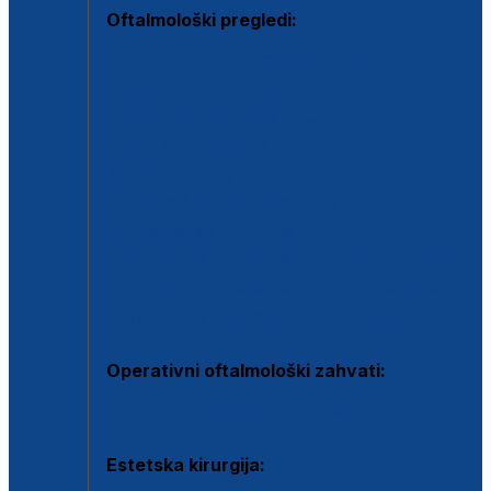
Oftalmološki pregledi:
Specijalistički oftalmološki pregled
Pregled za kontaktne leće
Pregled vidnog polja (OCT)
Dječja oftalmologija
Kontrola očnog tlaka
Drugo mišljenje oftalmologa
Retinološka ambulanta
Dijagnostika i liječenje upalnih očnih bolesti
Dijagnostika i liječenje glaukomske bolesti
Dijagnostika sive mrene ili katarakte
Operativni oftalmološki zahvati:
Ultrazvučna operacija mrene ili katarakta
Estetska kirurgija: