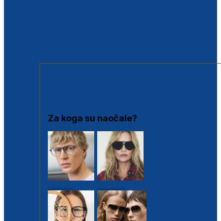
BESPLATNA KONTROLA SLUHA
Poslovnice
Proizvodi s loyalty popustima
Outlet
SUNČANE NAOČALE
Za koga su naočale?
Muške
Ženske