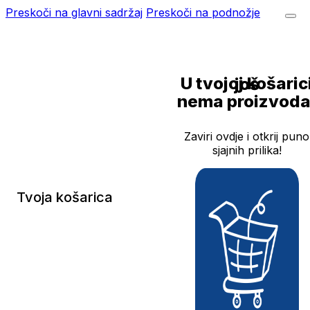
Preskoči na glavni sadržaj
Preskoči na podnožje
U tvojoj košarici još
nema proizvoda
Zaviri ovdje i otkrij puno
sjajnih prilika!
Tvoja košarica