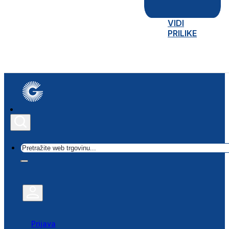
VIDI
PRILIKE
Traži
Prijava