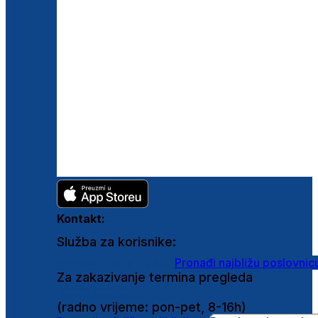
Kontakt:
Služba za korisnike:
shop@ghetaldus.hr
Pronađi najbližu poslovnic
Za zakazivanje termina pregleda
0800 222 025
(radno vrijeme: pon-pet, 8-16h)