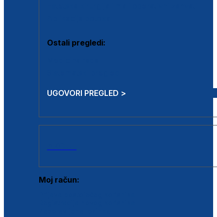
Estetska kirurgija i mali operativni zahvati
Aplikacija botoxa
Ostali pregledi:
Medicina rada
Sistematski pregled
UGOVORI PREGLED >
AKCIJE
Moj račun:
Prijava postojećeg korisnika
Registracija novog korisnika
Zaboravljena lozinka