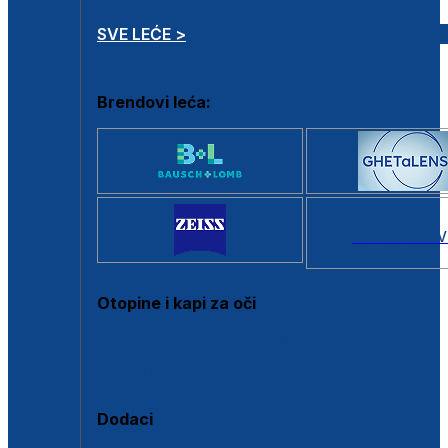
SVE LEĆE >
Brendovi leća:
SVI BRANDOV
Otopine i kapi za oči
Sve otopine za kontaktne leće
Sve kapi za oči
Dodaci