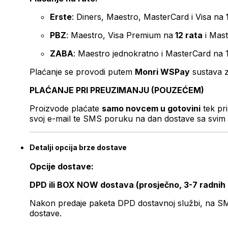
Erste
: Diners, Maestro, MasterCard i Visa na
PBZ
: Maestro, Visa Premium na
12 rata
i Mas
ZABA
: Maestro jednokratno i MasterCard na 
Plaćanje se provodi putem
Monri WSPay
sustava z
PLAĆANJE PRI PREUZIMANJU (POUZEĆEM)
Proizvode plaćate
samo novcem u gotovini
tek pr
svoj e-mail te SMS poruku na dan dostave sa svim 
Detalji opcija brze dostave
Opcije dostave:
DPD ili BOX NOW dostava (prosječno, 3-7 radnih
Nakon predaje paketa DPD dostavnoj službi, na SMS 
dostave.