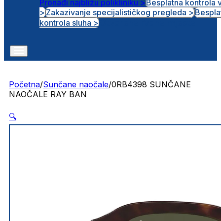
Pronađi najbližu polikliniku >
Besplatna kontrola 
>
Zakazivanje specijalističkog pregleda >
Bespla
Otvorena radna mjesta
kontrola sluha >
Početna
/
Sunčane naočale
/
0RB4398 SUNČANE
NAOČALE RAY BAN
🔍