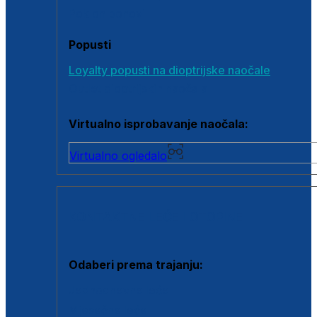
Poklon bonovi
Popusti
Loyalty popusti na dioptrijske naočale
Outlet dioptrijskih naočala
Virtualno isprobavanje naočala:
Virtualno ogledalo
KONTAKTNE LEĆE I OTOPINE
Odaberi prema trajanju:
Jednodnevne leće
Mjesečne leće