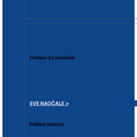
Dodaci za dioptrijske naočale
Poklon bonovi
DODACI
Dodaci za naočale:
Krpice za čišćenje
Kutijice za naočale
Sprejevi za čišćenje
Lančići za naočale
SVE NAOČALE >
Poklon bonovi
Poklon bonovi