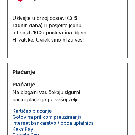
Uživajte u brzoj dostavi
(3-5
radnih dana)
ili posjetite jednu
od naših
100+ poslovnica
diljem
Hrvatske. Uvijek smo blizu vas!
Plaćanje
Plaćanje
Na blagajni vas čekaju sigurni
načini plaćanja po vašoj želji:
Kartično plaćanje
Gotovina prilikom preuzimanja
Internet bankarstvo / opća uplatnica
Keks Pay
Google Pay