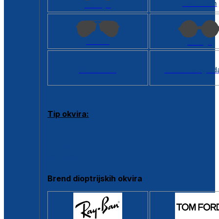
Kvadratan
Cat eye
Aviator
Okrugli
Svi oblici >
Virtualno ogled
Tip okvira:
Puni okvir
Clip-on
Poluokvir
Brend dioptrijskih okvira