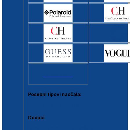
Svi brendovi >
Posebni tipovi naočala:
Okviri s clip-on dodatkom
Dodaci
Dodaci za dioptrijske naočale