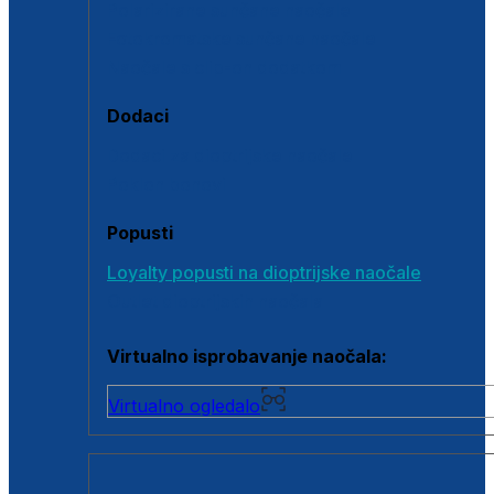
Polarizirane sunčane naočale
Fotokromatske sunčane naočale
Naočale s clip-on dodatkom
Dodaci
Dodaci za dioptrijske naočale
Poklon bonovi
Popusti
Loyalty popusti na dioptrijske naočale
Outlet dioptrijskih naočala
Virtualno isprobavanje naočala:
Virtualno ogledalo