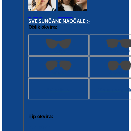
Dječje
Unisex
SVE SUNČANE NAOČALE >
Oblik okvira:
Kvadratan
Cat eye
Aviator
Četvrtasti
Svi oblici >
Virtualno ogled
Tip okvira:
Puni okvir