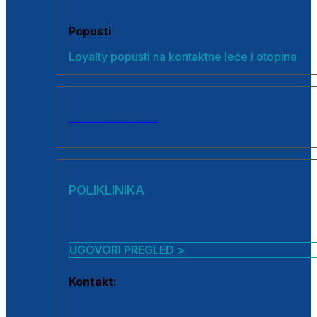
Popusti
Loyalty popusti na kontaktne leće i otopine
SVI PROIZVODI
POLIKLINIKA
UGOVORI PREGLED >
Kontakt:
0800 222 025