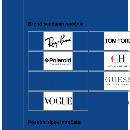
Clip-on
Poluokvir
Brend sunčanih naočala
Svi brendovi
Posebni tipovi naočala: