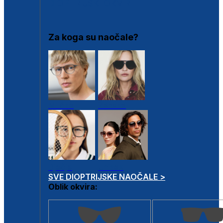
DIOPTRIJSKI OKVIRI
Za koga su naočale?
Muške
Ženske
Dječje
Unisex
SVE DIOPTRIJSKE NAOČALE >
Oblik okvira: