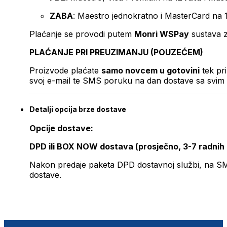
ZABA
: Maestro jednokratno i MasterCard na 
Plaćanje se provodi putem
Monri WSPay
sustava z
PLAĆANJE PRI PREUZIMANJU (POUZEĆEM)
Proizvode plaćate
samo novcem u gotovini
tek pr
svoj e-mail te SMS poruku na dan dostave sa svim 
Detalji opcija brze dostave
Opcije dostave:
DPD ili BOX NOW dostava (prosječno, 3-7 radnih
Nakon predaje paketa DPD dostavnoj službi, na SMS 
dostave.