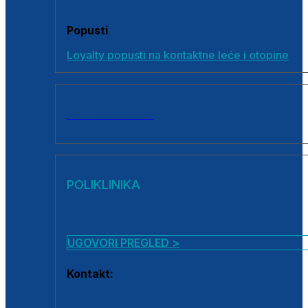
Popusti
Loyalty popusti na kontaktne leće i otopine
SVI PROIZVODI
POLIKLINIKA
UGOVORI PREGLED >
Kontakt:
0800 222 025