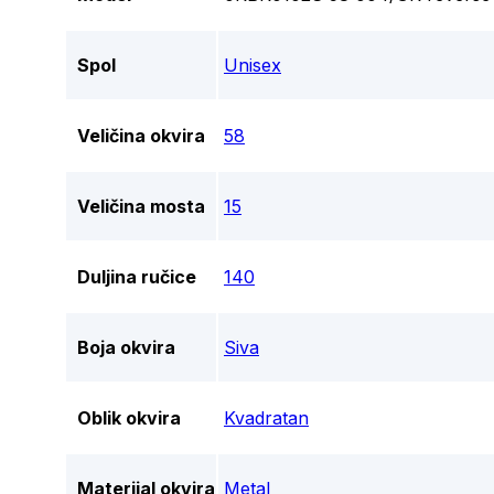
Spol
Unisex
Veličina okvira
58
Veličina mosta
15
Duljina ručice
140
Boja okvira
Siva
Oblik okvira
Kvadratan
Materijal okvira
Metal