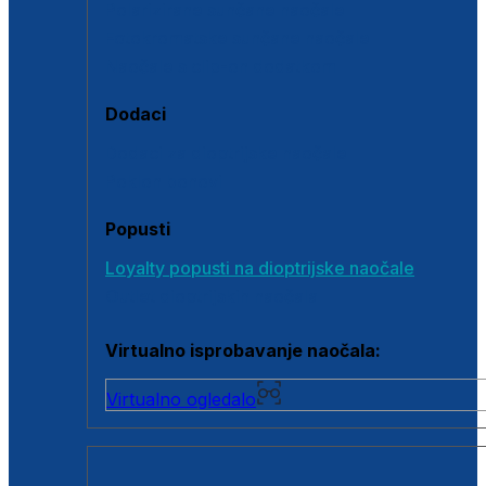
Polarizirane sunčane naočale
Fotokromatske sunčane naočale
Naočale s clip-on dodatkom
Dodaci
Dodaci za dioptrijske naočale
Poklon bonovi
Popusti
Loyalty popusti na dioptrijske naočale
Outlet dioptrijskih naočala
Virtualno isprobavanje naočala:
Virtualno ogledalo