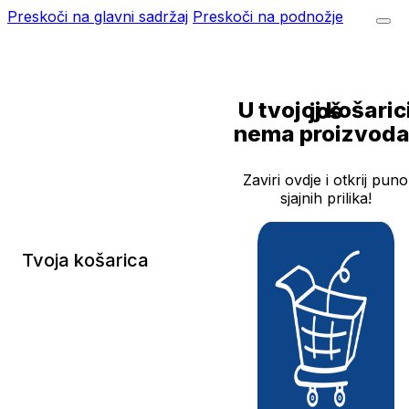
Preskoči na glavni sadržaj
Preskoči na podnožje
U tvojoj košarici još
nema proizvoda
Zaviri ovdje i otkrij puno
sjajnih prilika!
Tvoja košarica