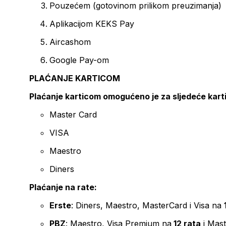
Pouzećem (gotovinom prilikom preuzimanja)
Aplikacijom KEKS Pay
Aircashom
Google Pay-om
PLAĆANJE KARTICOM
Plaćanje karticom omogućeno je za sljedeće kart
Master Card
VISA
Maestro
Diners
Plaćanje na rate:
Erste
: Diners, Maestro, MasterCard i Visa na
PBZ
: Maestro, Visa Premium na
12 rata
i Mas