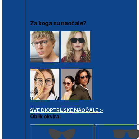
DIOPTRIJSKI OKVIRI
Za koga su naočale?
Muške
Ženske
Dječje
Unisex
SVE DIOPTRIJSKE NAOČALE >
Oblik okvira: