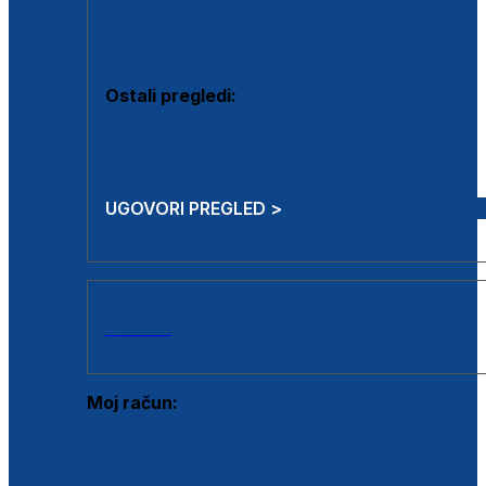
Estetska kirurgija i mali operativni zahvati
Aplikacija botoxa
Ostali pregledi:
Medicina rada
Sistematski pregled
UGOVORI PREGLED >
AKCIJE
Moj račun:
Prijava postojećeg korisnika
Registracija novog korisnika
Zaboravljena lozinka