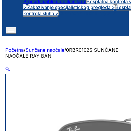
Pronađi najbližu polikliniku >
Besplatna kontrola 
>
Zakazivanje specijalističkog pregleda >
Bespla
Otvorena radna mjesta
kontrola sluha >
Početna
/
Sunčane naočale
/
0RBR0102S SUNČANE
NAOČALE RAY BAN
🔍