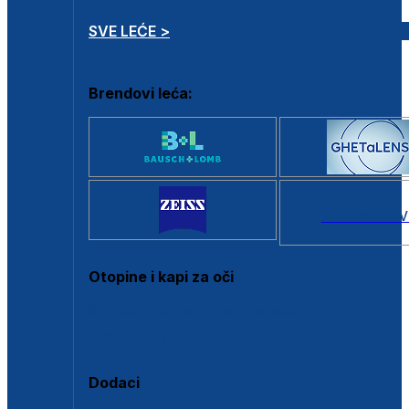
SVE LEĆE >
Brendovi leća:
SVI BRANDOV
Otopine i kapi za oči
Sve otopine za kontaktne leće
Sve kapi za oči
Dodaci