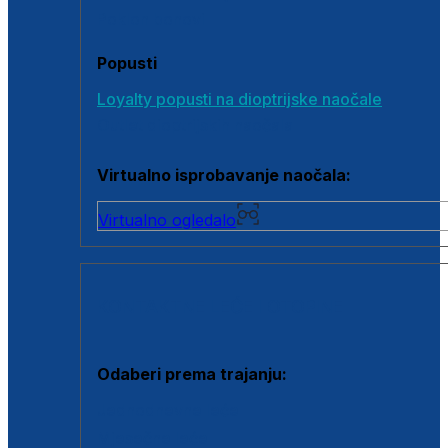
Poklon bonovi
Popusti
Loyalty popusti na dioptrijske naočale
Outlet dioptrijskih naočala
Virtualno isprobavanje naočala:
Virtualno ogledalo
KONTAKTNE LEĆE I OTOPINE
Odaberi prema trajanju:
Jednodnevne leće
Mjesečne leće