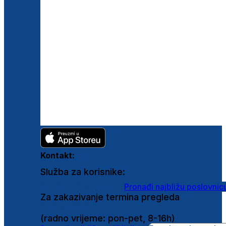
Kontakt:
Služba za korisnike:
shop@ghetaldus.hr
Pronađi najbližu poslovnic
Za zakazivanje termina pregleda
0800 222 025
(radno vrijeme: pon-pet, 8-16h)