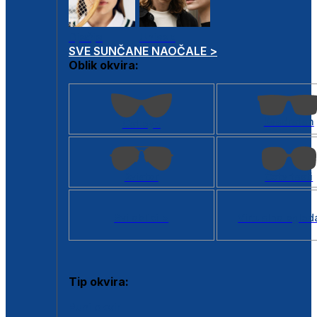
Dječje
Unisex
SVE SUNČANE NAOČALE >
Oblik okvira:
Kvadratan
Cat eye
Aviator
Četvrtasti
Svi oblici >
Virtualno ogled
Tip okvira:
Puni okvir