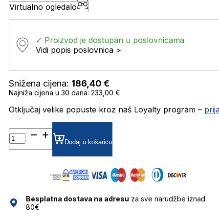
Virtualno ogledalo
✓ Proizvod je dostupan u poslovnicama
Vidi popis poslovnica >
Snižena cijena:
186,40
€
Najniža cijena u 30 dana: 233,00 €
Otključaj velike popuste kroz naš Loyalty program –
pri
0RBR0102S SUNČANE
NAOČALE
Dodaj u košaricu
RAY
BAN
količina
Besplatna dostava na adresu
za sve narudžbe iznad
80€