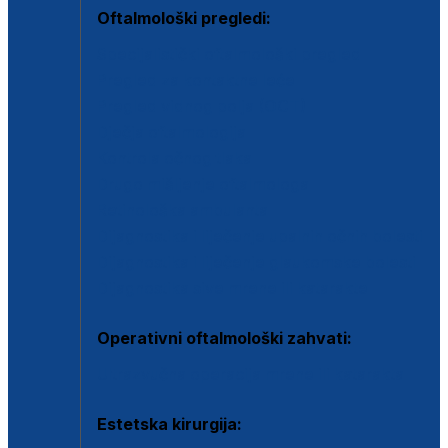
Oftalmološki pregledi:
Specijalistički oftalmološki pregled
Pregled za kontaktne leće
Pregled vidnog polja (OCT)
Dječja oftalmologija
Kontrola očnog tlaka
Drugo mišljenje oftalmologa
Retinološka ambulanta
Dijagnostika i liječenje upalnih očnih bolesti
Dijagnostika i liječenje glaukomske bolesti
Dijagnostika sive mrene ili katarakte
Operativni oftalmološki zahvati:
Ultrazvučna operacija mrene ili katarakta
Estetska kirurgija: