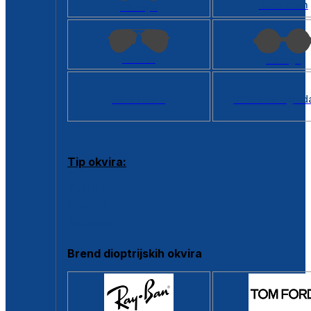
Kvadratan
Cat eye
Aviator
Okrugli
Svi oblici >
Virtualno ogled
Tip okvira:
Puni okvir
Clip-on
Poluokvir
Brend dioptrijskih okvira