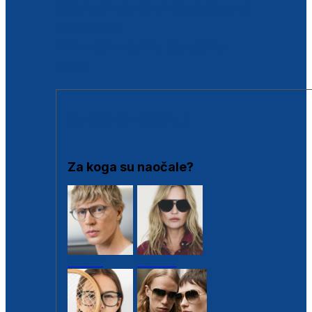
BESPLATNA KONTROLA SLUHA
Poslovnice
Proizvodi s loyalty popustima
Outlet
SUNČANE NAOČALE
Za koga su naočale?
Muške
Ženske