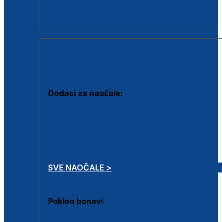
Dodaci za dioptrijske naočale
Poklon bonovi
DODACI
Dodaci za naočale:
Krpice za čišćenje
Kutijice za naočale
Sprejevi za čišćenje
Lančići za naočale
SVE NAOČALE >
Poklon bonovi
Poklon bonovi