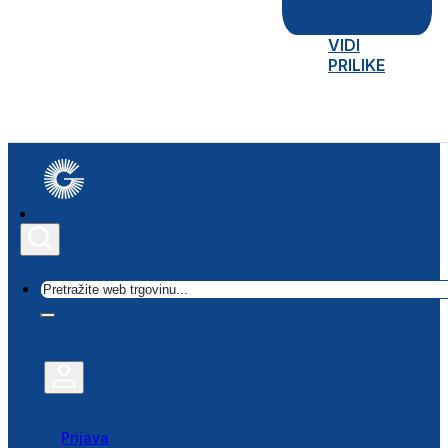
VIDI
PRILIKE
Traži
Prijava