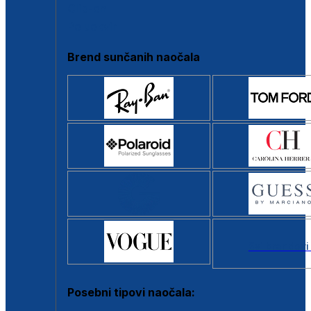
Clip-on
Poluokvir
Brend sunčanih naočala
Svi brendovi
Posebni tipovi naočala: