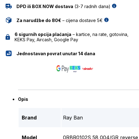
DPD ili BOX NOW dostava
(3-7 radnih dana)
Za narudžbe do 80€
– cijena dostave 5€
6 sigurnih opcija plaćanja
– kartice, na rate, gotovina,
KEKS Pay, Aircash, Google Pay
Jednostavan povrat unutar 14 dana
Opis
Brand
Ray Ban
Model
0RBR0102S 58 004/GR reverse