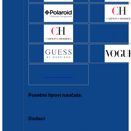
Svi brendovi >
Posebni tipovi naočala:
Okviri s clip-on dodatkom
Dodaci
Dodaci za dioptrijske naočale