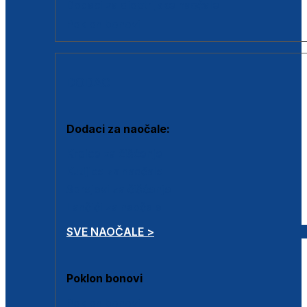
Dodaci za dioptrijske naočale
Poklon bonovi
DODACI
Dodaci za naočale:
Krpice za čišćenje
Kutijice za naočale
Sprejevi za čišćenje
Lančići za naočale
SVE NAOČALE >
Poklon bonovi
Poklon bonovi