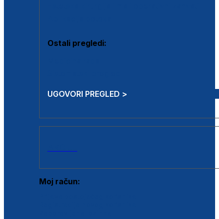
Estetska kirurgija i mali operativni zahvati
Aplikacija botoxa
Ostali pregledi:
Medicina rada
Sistematski pregled
UGOVORI PREGLED >
AKCIJE
Moj račun:
Prijava postojećeg korisnika
Registracija novog korisnika
Zaboravljena lozinka