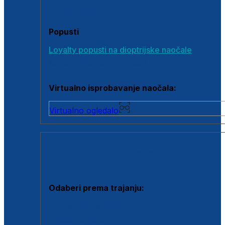
Poklon bonovi
Popusti
Loyalty popusti na dioptrijske naočale
Outlet dioptrijskih naočala
Virtualno isprobavanje naočala:
Virtualno ogledalo
KONTAKTNE LEĆE I OTOPINE
Odaberi prema trajanju:
Jednodnevne leće
Mjesečne leće