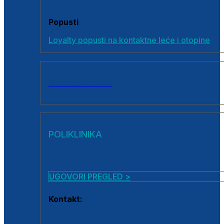
Popusti
Loyalty popusti na kontaktne leće i otopine
SVI PROIZVODI
POLIKLINIKA
UGOVORI PREGLED >
Kontakt:
0800 222 025