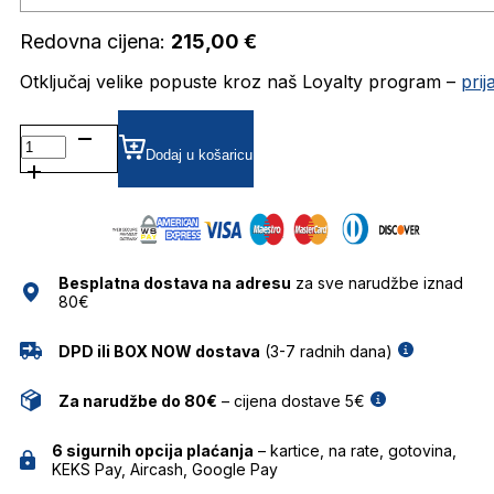
Redovna cijena:
215,00
€
Otključaj velike popuste kroz naš Loyalty program –
pri
AH6638T DIOPTRIJSKI
OKVIRI
Dodaj u košaricu
ANA
HICKMANN
količina
Besplatna dostava na adresu
za sve narudžbe iznad
80€
DPD ili BOX NOW dostava
(3-7 radnih dana)
Za narudžbe do 80€
– cijena dostave 5€
6 sigurnih opcija plaćanja
– kartice, na rate, gotovina,
KEKS Pay, Aircash, Google Pay