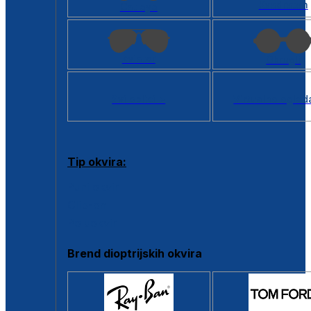
Kvadratan
Cat eye
Aviator
Okrugli
Svi oblici >
Virtualno ogled
Tip okvira:
Puni okvir
Clip-on
Poluokvir
Brend dioptrijskih okvira