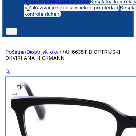
Pronađi najbližu polikliniku >
Besplatna kontrola 
>
Zakazivanje specijalističkog pregleda >
Bespla
Otvorena radna mjesta
kontrola sluha >
Početna
/
Dioptrijski okviri
/
AH6638T DIOPTRIJSKI
OKVIRI ANA HICKMANN
🔍