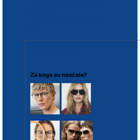
BESPLATNA KONTROLA SLUHA
Poslovnice
Proizvodi s loyalty popustima
Outlet
SUNČANE NAOČALE
Za koga su naočale?
Muške
Ženske