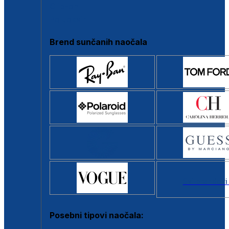
Clip-on
Poluokvir
Brend sunčanih naočala
Svi brendovi
Posebni tipovi naočala: