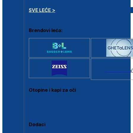
SVE LEĆE >
Brendovi leća:
SVI BRANDOV
Otopine i kapi za oči
Sve otopine za kontaktne leće
Sve kapi za oči
Dodaci