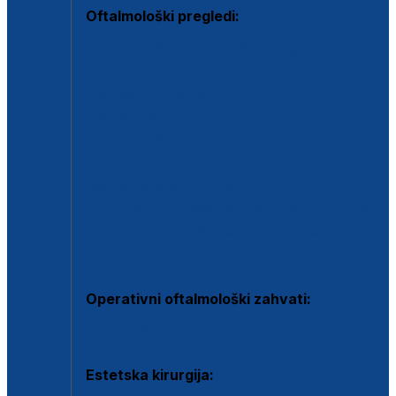
Oftalmološki pregledi:
Specijalistički oftalmološki pregled
Pregled za kontaktne leće
Pregled vidnog polja (OCT)
Dječja oftalmologija
Kontrola očnog tlaka
Drugo mišljenje oftalmologa
Retinološka ambulanta
Dijagnostika i liječenje upalnih očnih bolesti
Dijagnostika i liječenje glaukomske bolesti
Dijagnostika sive mrene ili katarakte
Operativni oftalmološki zahvati:
Ultrazvučna operacija mrene ili katarakta
Estetska kirurgija: