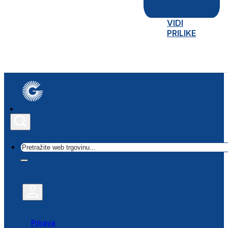
VIDI
PRILIKE
Traži
Prijava