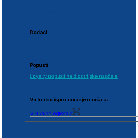
Polarizirane sunčane naočale
Fotokromatske sunčane naočale
Naočale s clip-on dodatkom
Dodaci
Dodaci za dioptrijske naočale
Poklon bonovi
Popusti
Loyalty popusti na dioptrijske naočale
Outlet dioptrijskih naočala
Virtualno isprobavanje naočala:
Virtualno ogledalo