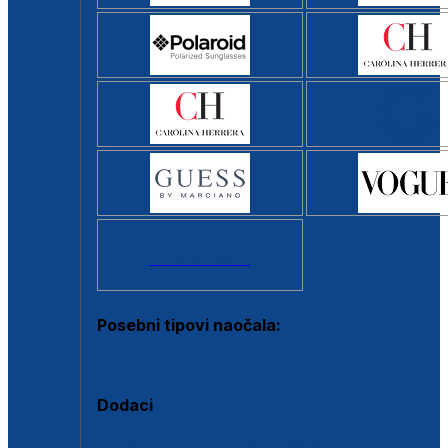
Svi brendovi >
Posebni tipovi naočala:
Okviri s clip-on dodatkom
Dodaci
Dodaci za dioptrijske naočale