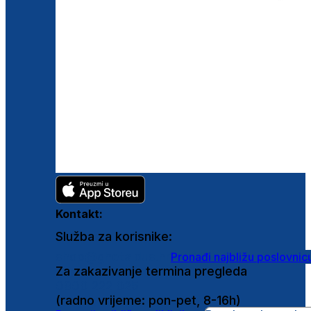
Kontakt:
Služba za korisnike:
shop@ghetaldus.hr
Pronađi najbližu poslovnic
Za zakazivanje termina pregleda
0800 222 025
(radno vrijeme: pon-pet, 8-16h)