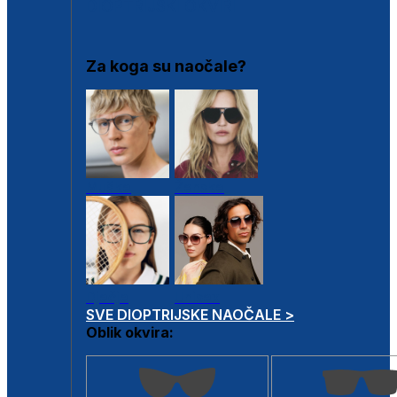
DIOPTRIJSKI OKVIRI
Za koga su naočale?
Muške
Ženske
Dječje
Unisex
SVE DIOPTRIJSKE NAOČALE >
Oblik okvira: