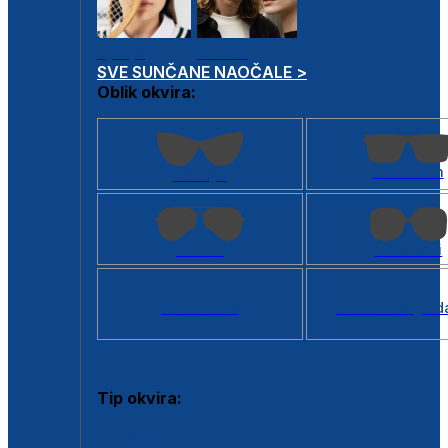
Dječje
Unisex
SVE SUNČANE NAOČALE >
Oblik okvira:
Kvadratan
Cat eye
Aviator
Četvrtasti
Svi oblici >
Virtualno ogled
Tip okvira:
Puni okvir