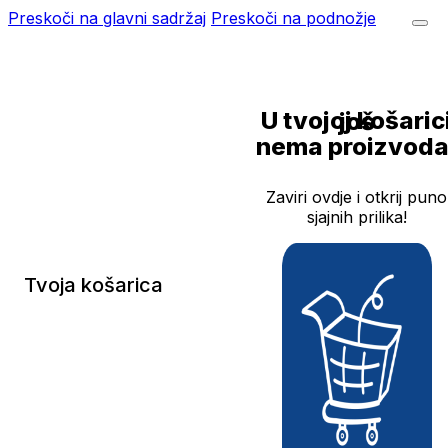
Preskoči na glavni sadržaj
Preskoči na podnožje
U tvojoj košarici još
nema proizvoda
Zaviri ovdje i otkrij puno
sjajnih prilika!
Tvoja košarica