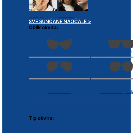
Dječje
Unisex
SVE SUNČANE NAOČALE >
Oblik okvira:
Kvadratan
Cat eye
Aviator
Četvrtasti
Svi oblici >
Virtualno ogled
Tip okvira:
Puni okvir