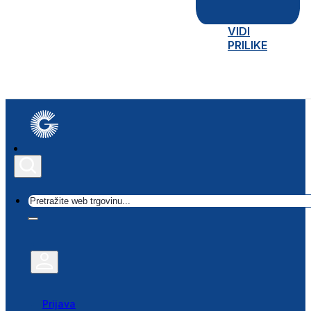
VIDI
PRILIKE
Traži
Prijava