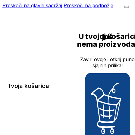
Preskoči na glavni sadržaj
Preskoči na podnožje
U tvojoj košarici još
nema proizvoda
Zaviri ovdje i otkrij puno
sjajnih prilika!
Tvoja košarica