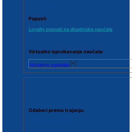
Poklon bonovi
Popusti
Loyalty popusti na dioptrijske naočale
Outlet dioptrijskih naočala
Virtualno isprobavanje naočala:
Virtualno ogledalo
KONTAKTNE LEĆE I OTOPINE
Odaberi prema trajanju:
Jednodnevne leće
Mjesečne leće