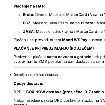
Plaćanje na rate:
Erste
: Diners, Maestro, MasterCard i Visa na
PBZ
: Maestro, Visa Premium na
12 rata
i Mas
ZABA
: Maestro jednokratno i MasterCard na 
Plaćanje se provodi putem
Monri WSPay
sustava z
PLAĆANJE PRI PREUZIMANJU (POUZEĆEM)
Proizvode plaćate
samo novcem u gotovini
tek pr
svoj e-mail te SMS poruku na dan dostave sa svim 
Detalji opcija brze dostave
Opcije dostave:
DPD ili BOX NOW dostava (prosječno, 3-7 radnih
Nakon predaje paketa DPD dostavnoj službi, na SMS 
dostave.