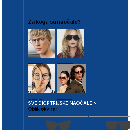
DIOPTRIJSKI OKVIRI
Za koga su naočale?
Muške
Ženske
Dječje
Unisex
SVE DIOPTRIJSKE NAOČALE >
Oblik okvira: