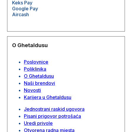
Keks Pay
Google Pay
Aircash
O Ghetaldusu
Poslovnice
Poliklinika
O Ghetaldusu
Naši brendovi
Novosti
Karijera u Ghetaldusu
Jednostrani raskid ugovora
Pisani prigovor potrošaća
Uredi privole
Otvorena radna mjesta