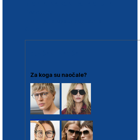
BESPLATNA KONTROLA SLUHA
Poslovnice
Proizvodi s loyalty popustima
Outlet
SUNČANE NAOČALE
Za koga su naočale?
Muške
Ženske