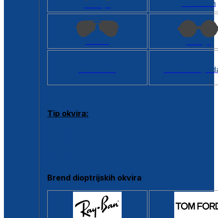
Kvadratan
Cat eye
Aviator
Okrugli
Svi oblici >
Virtualno ogled
Tip okvira:
Puni okvir
Clip-on
Poluokvir
Brend dioptrijskih okvira