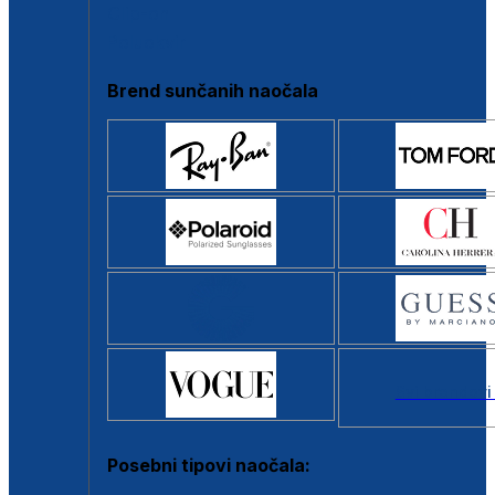
Clip-on
Poluokvir
Brend sunčanih naočala
Svi brendovi
Posebni tipovi naočala: