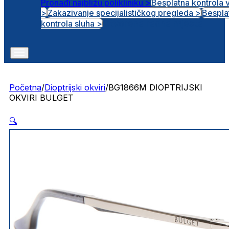
Pronađi najbližu polikliniku >
Besplatna kontrola 
>
Zakazivanje specijalističkog pregleda >
Bespla
Otvorena radna mjesta
kontrola sluha >
Početna
/
Dioptrijski okviri
/
BG1866M DIOPTRIJSKI
OKVIRI BULGET
🔍