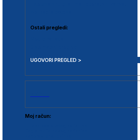
Estetska kirurgija i mali operativni zahvati
Aplikacija botoxa
Ostali pregledi:
Medicina rada
Sistematski pregled
UGOVORI PREGLED >
AKCIJE
Moj račun:
Prijava postojećeg korisnika
Registracija novog korisnika
Zaboravljena lozinka