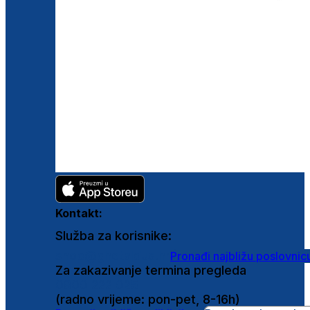
Kontakt:
Služba za korisnike:
shop@ghetaldus.hr
Pronađi najbližu poslovnic
Za zakazivanje termina pregleda
0800 222 025
(radno vrijeme: pon-pet, 8-16h)