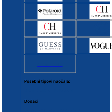
Svi brendovi >
Posebni tipovi naočala:
Okviri s clip-on dodatkom
Dodaci
Dodaci za dioptrijske naočale