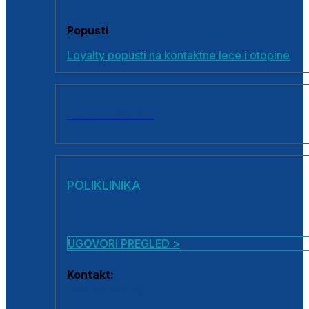
Popusti
Loyalty popusti na kontaktne leće i otopine
SVI PROIZVODI
POLIKLINIKA
UGOVORI PREGLED >
Kontakt:
0800 222 025