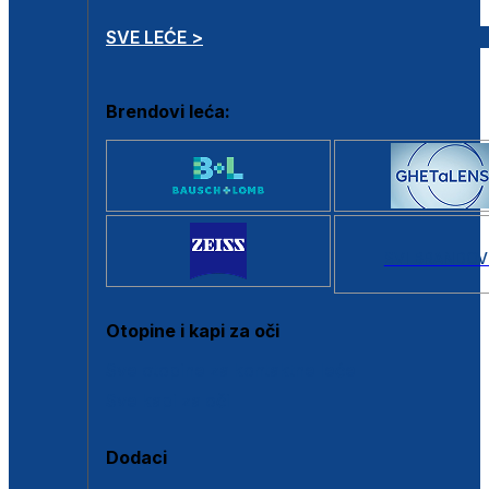
SVE LEĆE >
Brendovi leća:
SVI BRANDOV
Otopine i kapi za oči
Sve otopine za kontaktne leće
Sve kapi za oči
Dodaci