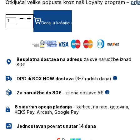
Otključaj velike popuste kroz naš Loyalty program –
pri
BG1866M DIOPTRIJSKI
OKVIRI
Dodaj u košaricu
BULGET
količina
Besplatna dostava na adresu
za sve narudžbe iznad
80€
DPD ili BOX NOW dostava
(3-7 radnih dana)
Za narudžbe do 80€
– cijena dostave 5€
6 sigurnih opcija plaćanja
– kartice, na rate, gotovina,
KEKS Pay, Aircash, Google Pay
Jednostavan povrat unutar 14 dana