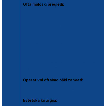
Oftalmološki pregledi:
Specijalistički oftalmološki pregled
Pregled za kontaktne leće
Pregled vidnog polja (OCT)
Dječja oftalmologija
Kontrola očnog tlaka
Drugo mišljenje oftalmologa
Retinološka ambulanta
Dijagnostika i liječenje upalnih očnih bolesti
Dijagnostika i liječenje glaukomske bolesti
Dijagnostika sive mrene ili katarakte
Operativni oftalmološki zahvati:
Ultrazvučna operacija mrene ili katarakta
Estetska kirurgija: