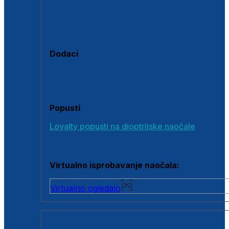
Polarizirane sunčane naočale
Fotokromatske sunčane naočale
Naočale s clip-on dodatkom
Dodaci
Dodaci za dioptrijske naočale
Poklon bonovi
Popusti
Loyalty popusti na dioptrijske naočale
Outlet dioptrijskih naočala
Virtualno isprobavanje naočala:
Virtualno ogledalo