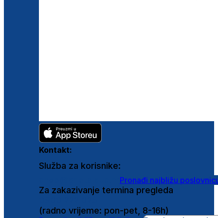
Kontakt:
Služba za korisnike:
shop@ghetaldus.hr
Pronađi najbližu poslovnic
Za zakazivanje termina pregleda
0800 222 025
(radno vrijeme: pon-pet, 8-16h)