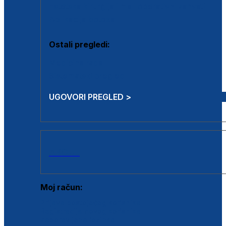
Estetska kirurgija i mali operativni zahvati
Aplikacija botoxa
Ostali pregledi:
Medicina rada
Sistematski pregled
UGOVORI PREGLED >
AKCIJE
Moj račun:
Prijava postojećeg korisnika
Registracija novog korisnika
Zaboravljena lozinka