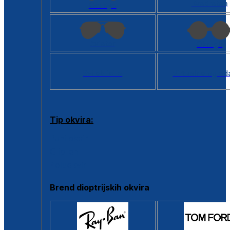
Kvadratan
Cat eye
Aviator
Okrugli
Svi oblici >
Virtualno ogled
Tip okvira:
Puni okvir
Clip-on
Poluokvir
Brend dioptrijskih okvira