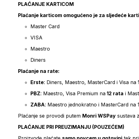
PLAĆANJE KARTICOM
Plaćanje karticom omogućeno je za sljedeće kart
Master Card
VISA
Maestro
Diners
Plaćanje na rate:
Erste
: Diners, Maestro, MasterCard i Visa na
PBZ
: Maestro, Visa Premium na
12 rata
i Mas
ZABA
: Maestro jednokratno i MasterCard na 
Plaćanje se provodi putem
Monri WSPay
sustava z
PLAĆANJE PRI PREUZIMANJU (POUZEĆEM)
Proizvode plaćate
samo novcem u gotovini
tek pr