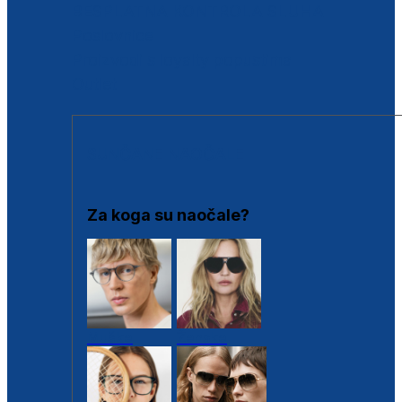
BESPLATNA KONTROLA SLUHA
Poslovnice
Proizvodi s loyalty popustima
Outlet
SUNČANE NAOČALE
Za koga su naočale?
Muške
Ženske