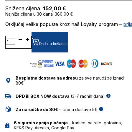
Snižena cijena:
152,00
€
Najniža cijena u 30 dana: 380,00 €
Otključaj velike popuste kroz naš Loyalty program –
pri
BOSS1508/S SUNČANE
NAOČALE
Dodaj u košaricu
HUGO
BOSS
količina
Besplatna dostava na adresu
za sve narudžbe iznad
80€
DPD ili BOX NOW dostava
(3-7 radnih dana)
Za narudžbe do 80€
– cijena dostave 5€
6 sigurnih opcija plaćanja
– kartice, na rate, gotovina,
KEKS Pay, Aircash, Google Pay