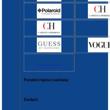
Svi brendovi >
Posebni tipovi naočala:
Okviri s clip-on dodatkom
Dodaci
Dodaci za dioptrijske naočale