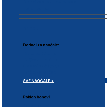
Dodaci za dioptrijske naočale
Poklon bonovi
DODACI
Dodaci za naočale:
Krpice za čišćenje
Kutijice za naočale
Sprejevi za čišćenje
Lančići za naočale
SVE NAOČALE >
Poklon bonovi
Poklon bonovi