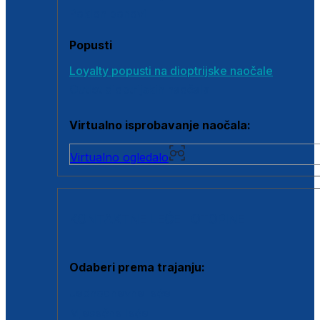
Poklon bonovi
Popusti
Loyalty popusti na dioptrijske naočale
Outlet dioptrijskih naočala
Virtualno isprobavanje naočala:
Virtualno ogledalo
KONTAKTNE LEĆE I OTOPINE
Odaberi prema trajanju:
Jednodnevne leće
Mjesečne leće