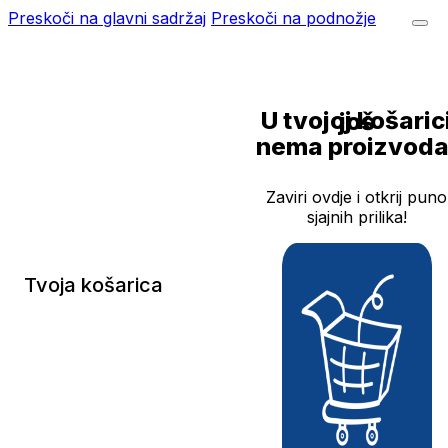
Preskoči na glavni sadržaj
Preskoči na podnožje
U tvojoj košarici još
nema proizvoda
Zaviri ovdje i otkrij puno
sjajnih prilika!
Tvoja košarica