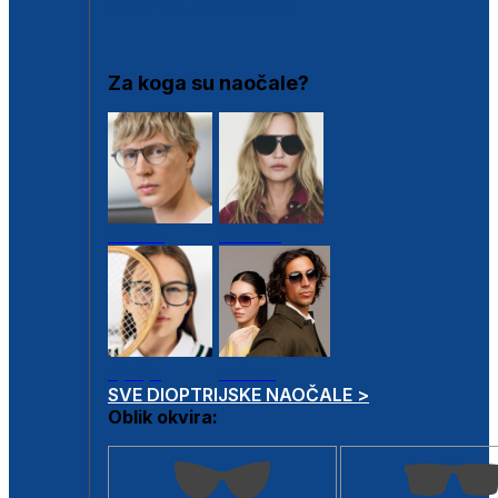
DIOPTRIJSKI OKVIRI
Za koga su naočale?
Muške
Ženske
Dječje
Unisex
SVE DIOPTRIJSKE NAOČALE >
Oblik okvira: