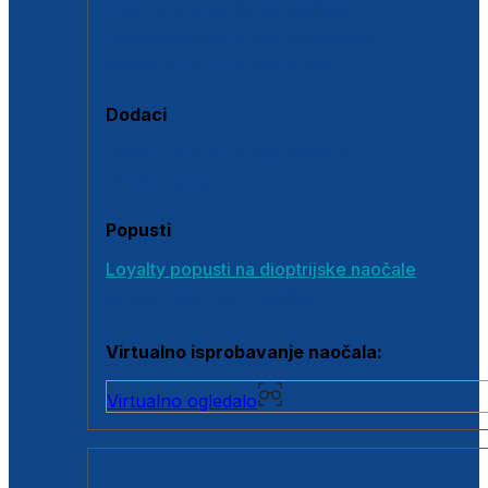
Polarizirane sunčane naočale
Fotokromatske sunčane naočale
Naočale s clip-on dodatkom
Dodaci
Dodaci za dioptrijske naočale
Poklon bonovi
Popusti
Loyalty popusti na dioptrijske naočale
Outlet dioptrijskih naočala
Virtualno isprobavanje naočala:
Virtualno ogledalo