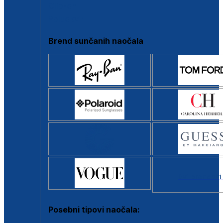
Clip-on
Poluokvir
Brend sunčanih naočala
Svi brendovi
Posebni tipovi naočala: