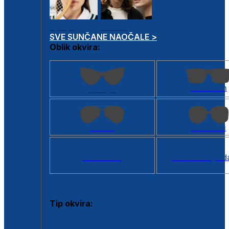
Dječje
Unisex
SVE SUNČANE NAOČALE >
Oblik okvira:
Kvadratan
Cat eye
Aviator
Četvrtasti
Svi oblici >
Virtualno ogled
Tip okvira:
Puni okvir