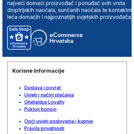
najveći domaći proizvođač i ponuđač svih vrsta
dioptrijskih naočala, sunčanih naočala te kontaktni
leća domaćih i najpoznatijih svjetskih proizvođača.
Korisne informacije
Dostava i povrat
Uvjeti i načini plaćanja
Ghetaldus Loyalty
Poklon bonovi
Opći uvjeti poslovanja i kupnje
Pravila privatnosti