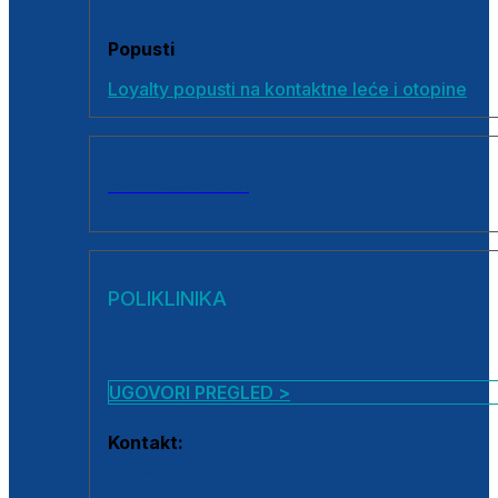
Popusti
Loyalty popusti na kontaktne leće i otopine
SVI PROIZVODI
POLIKLINIKA
UGOVORI PREGLED >
Kontakt:
0800 222 025