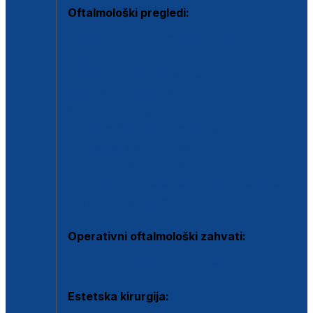
Oftalmološki pregledi:
Specijalistički oftalmološki pregled
Pregled za kontaktne leće
Pregled vidnog polja (OCT)
Dječja oftalmologija
Kontrola očnog tlaka
Drugo mišljenje oftalmologa
Retinološka ambulanta
Dijagnostika i liječenje upalnih očnih bolesti
Dijagnostika i liječenje glaukomske bolesti
Dijagnostika sive mrene ili katarakte
Operativni oftalmološki zahvati:
Ultrazvučna operacija mrene ili katarakta
Estetska kirurgija: