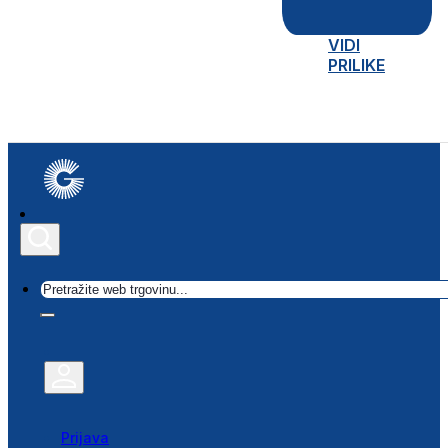
VIDI
PRILIKE
Traži
Prijava