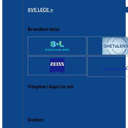
SVE LEĆE >
Brendovi leća:
SVI BRANDOV
Otopine i kapi za oči
Sve otopine za kontaktne leće
Sve kapi za oči
Dodaci