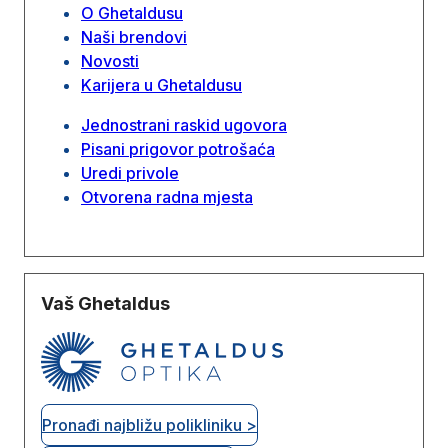
O Ghetaldusu
Naši brendovi
Novosti
Karijera u Ghetaldusu
Jednostrani raskid ugovora
Pisani prigovor potrošaća
Uredi privole
Otvorena radna mjesta
Vaš Ghetaldus
Pronađi najbližu polikliniku >