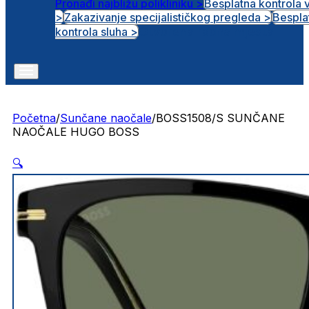
Pronađi najbližu polikliniku >
Besplatna kontrola 
>
Zakazivanje specijalističkog pregleda >
Bespla
Otvorena radna mjesta
kontrola sluha >
Početna
/
Sunčane naočale
/
BOSS1508/S SUNČANE
NAOČALE HUGO BOSS
🔍