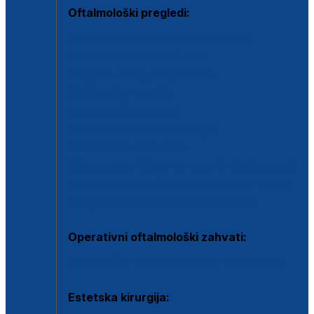
Oftalmološki pregledi:
Specijalistički oftalmološki pregled
Pregled za kontaktne leće
Pregled vidnog polja (OCT)
Dječja oftalmologija
Kontrola očnog tlaka
Drugo mišljenje oftalmologa
Retinološka ambulanta
Dijagnostika i liječenje upalnih očnih bolesti
Dijagnostika i liječenje glaukomske bolesti
Dijagnostika sive mrene ili katarakte
Operativni oftalmološki zahvati:
Ultrazvučna operacija mrene ili katarakta
Estetska kirurgija: