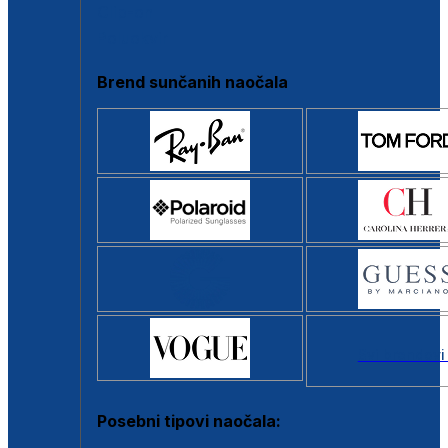
Clip-on
Poluokvir
Brend sunčanih naočala
Svi brendovi
Posebni tipovi naočala: