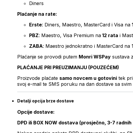
Diners
Plaćanje na rate:
Erste
: Diners, Maestro, MasterCard i Visa na
PBZ
: Maestro, Visa Premium na
12 rata
i Mas
ZABA
: Maestro jednokratno i MasterCard na 
Plaćanje se provodi putem
Monri WSPay
sustava z
PLAĆANJE PRI PREUZIMANJU (POUZEĆEM)
Proizvode plaćate
samo novcem u gotovini
tek pr
svoj e-mail te SMS poruku na dan dostave sa svim 
Detalji opcija brze dostave
Opcije dostave:
DPD ili BOX NOW dostava (prosječno, 3-7 radnih