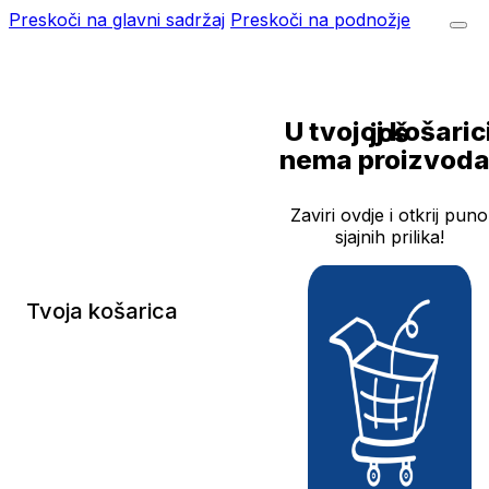
Preskoči na glavni sadržaj
Preskoči na podnožje
U tvojoj košarici još
nema proizvoda
Zaviri ovdje i otkrij puno
sjajnih prilika!
Tvoja košarica