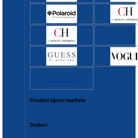
Svi brendovi >
Posebni tipovi naočala:
Okviri s clip-on dodatkom
Dodaci
Dodaci za dioptrijske naočale