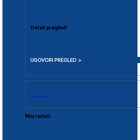
Estetska kirurgija i mali operativni zahvati
Aplikacija botoxa
Ostali pregledi:
Medicina rada
Sistematski pregled
UGOVORI PREGLED >
AKCIJE
Moj račun:
Prijava postojećeg korisnika
Registracija novog korisnika
Zaboravljena lozinka