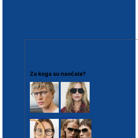
BESPLATNA KONTROLA SLUHA
Poslovnice
Proizvodi s loyalty popustima
Outlet
SUNČANE NAOČALE
Za koga su naočale?
Muške
Ženske