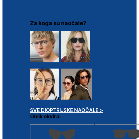
DIOPTRIJSKI OKVIRI
Za koga su naočale?
Muške
Ženske
Dječje
Unisex
SVE DIOPTRIJSKE NAOČALE >
Oblik okvira: