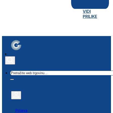
VIDI
PRILIKE
Traži
Prijava