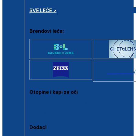
SVE LEĆE >
Brendovi leća:
SVI BRANDOV
Otopine i kapi za oči
Sve otopine za kontaktne leće
Sve kapi za oči
Dodaci