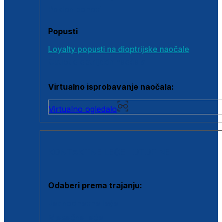
Poklon bonovi
Popusti
Loyalty popusti na dioptrijske naočale
Outlet dioptrijskih naočala
Virtualno isprobavanje naočala:
Virtualno ogledalo
KONTAKTNE LEĆE I OTOPINE
Odaberi prema trajanju:
Jednodnevne leće
Mjesečne leće