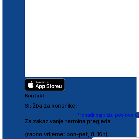
Kontakt:
Služba za korisnike:
shop@ghetaldus.hr
Pronađi najbližu poslovnic
Za zakazivanje termina pregleda
0800 222 025
(radno vrijeme: pon-pet, 8-16h)