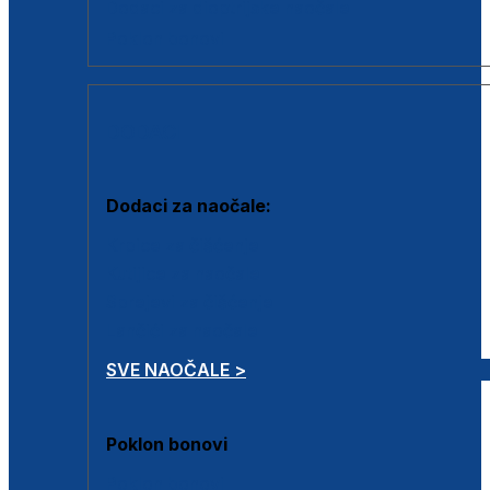
Dodaci za dioptrijske naočale
Poklon bonovi
DODACI
Dodaci za naočale:
Krpice za čišćenje
Kutijice za naočale
Sprejevi za čišćenje
Lančići za naočale
SVE NAOČALE >
Poklon bonovi
Poklon bonovi