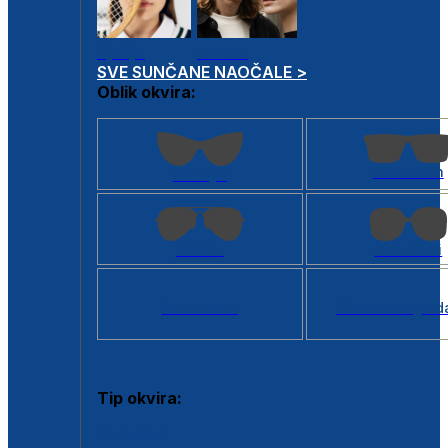
Dječje
Unisex
SVE SUNČANE NAOČALE >
Oblik okvira:
Kvadratan
Cat eye
Aviator
Četvrtasti
Svi oblici >
Virtualno ogled
Tip okvira:
Puni okvir