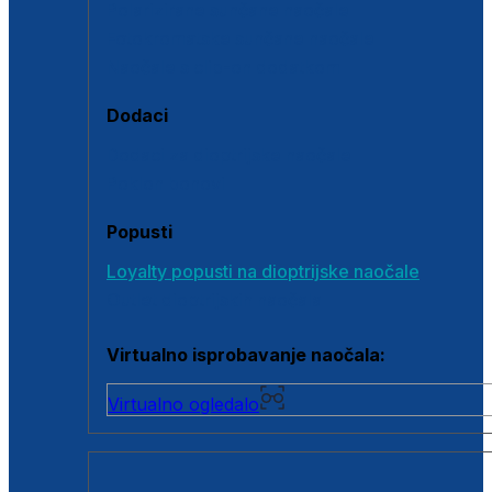
Polarizirane sunčane naočale
Fotokromatske sunčane naočale
Naočale s clip-on dodatkom
Dodaci
Dodaci za dioptrijske naočale
Poklon bonovi
Popusti
Loyalty popusti na dioptrijske naočale
Outlet dioptrijskih naočala
Virtualno isprobavanje naočala:
Virtualno ogledalo