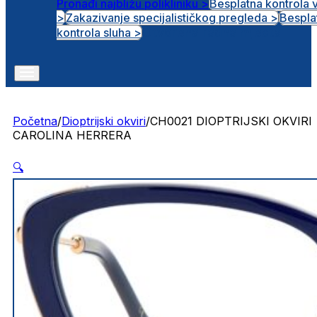
Pronađi najbližu polikliniku >
Besplatna kontrola 
>
Zakazivanje specijalističkog pregleda >
Bespla
Otvorena radna mjesta
kontrola sluha >
Početna
/
Dioptrijski okviri
/
CH0021 DIOPTRIJSKI OKVIRI
CAROLINA HERRERA
🔍