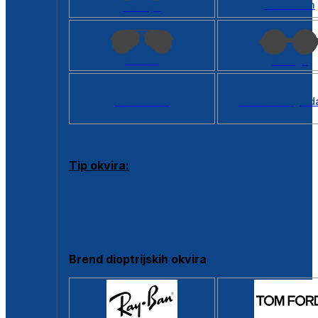
Kvadratan
Cat eye
Aviator
Okrugli
Svi oblici >
Virtualno ogled
Tip okvira:
Puni okvir
Clip-on
Poluokvir
Brend dioptrijskih okvira