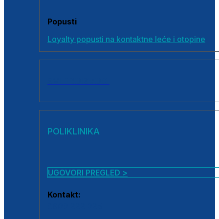
Popusti
Loyalty popusti na kontaktne leće i otopine
SVI PROIZVODI
POLIKLINIKA
UGOVORI PREGLED >
Kontakt:
0800 222 025