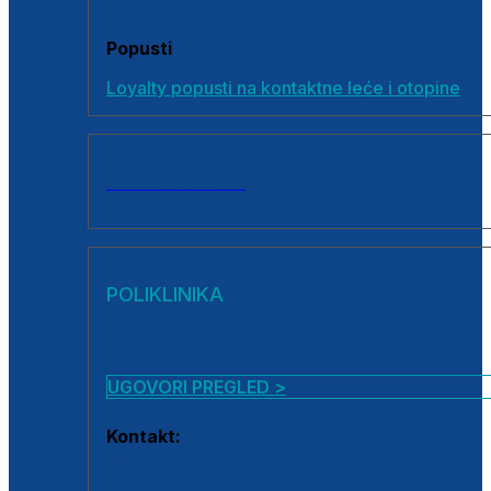
Popusti
Loyalty popusti na kontaktne leće i otopine
SVI PROIZVODI
POLIKLINIKA
UGOVORI PREGLED >
Kontakt:
0800 222 025