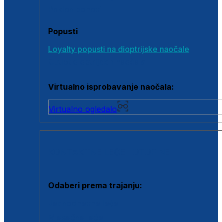
Poklon bonovi
Popusti
Loyalty popusti na dioptrijske naočale
Outlet dioptrijskih naočala
Virtualno isprobavanje naočala:
Virtualno ogledalo
KONTAKTNE LEĆE I OTOPINE
Odaberi prema trajanju:
Jednodnevne leće
Mjesečne leće