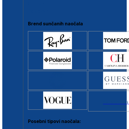
Clip-on
Poluokvir
Brend sunčanih naočala
Svi brendovi
Posebni tipovi naočala: