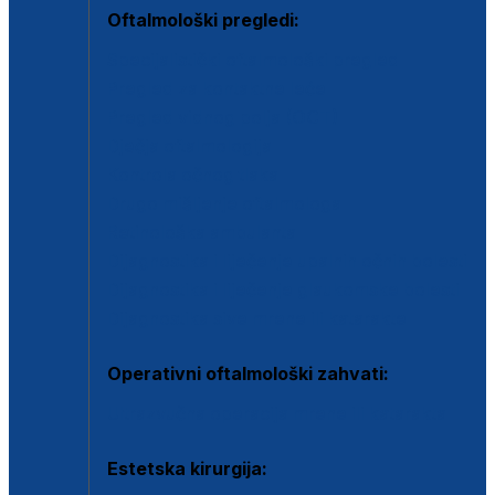
Oftalmološki pregledi:
Specijalistički oftalmološki pregled
Pregled za kontaktne leće
Pregled vidnog polja (OCT)
Dječja oftalmologija
Kontrola očnog tlaka
Drugo mišljenje oftalmologa
Retinološka ambulanta
Dijagnostika i liječenje upalnih očnih bolesti
Dijagnostika i liječenje glaukomske bolesti
Dijagnostika sive mrene ili katarakte
Operativni oftalmološki zahvati:
Ultrazvučna operacija mrene ili katarakta
Estetska kirurgija: