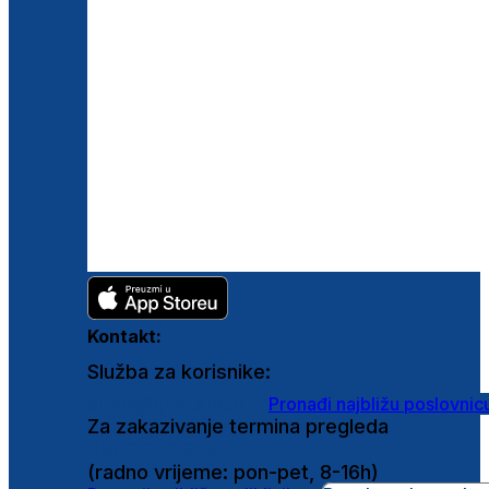
Kontakt:
Služba za korisnike:
shop@ghetaldus.hr
Pronađi najbližu poslovnic
Za zakazivanje termina pregleda
0800 222 025
(radno vrijeme: pon-pet, 8-16h)