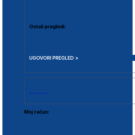
Estetska kirurgija i mali operativni zahvati
Aplikacija botoxa
Ostali pregledi:
Medicina rada
Sistematski pregled
UGOVORI PREGLED >
AKCIJE
Moj račun:
Prijava postojećeg korisnika
Registracija novog korisnika
Zaboravljena lozinka