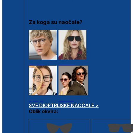
DIOPTRIJSKI OKVIRI
Za koga su naočale?
Muške
Ženske
Dječje
Unisex
SVE DIOPTRIJSKE NAOČALE >
Oblik okvira: