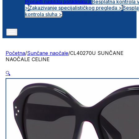
Pronađi najbližu polikliniku >
Besplatna kontrola 
>
Zakazivanje specijalističkog pregleda >
Bespla
Otvorena radna mjesta
kontrola sluha >
Početna
/
Sunčane naočale
/
CL40270U SUNČANE
NAOČALE CELINE
🔍