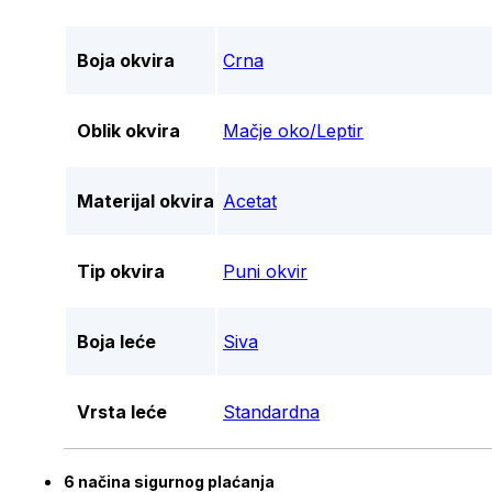
Boja okvira
Crna
Oblik okvira
Mačje oko/Leptir
Materijal okvira
Acetat
Tip okvira
Puni okvir
Boja leće
Siva
Vrsta leće
Standardna
6 načina sigurnog plaćanja