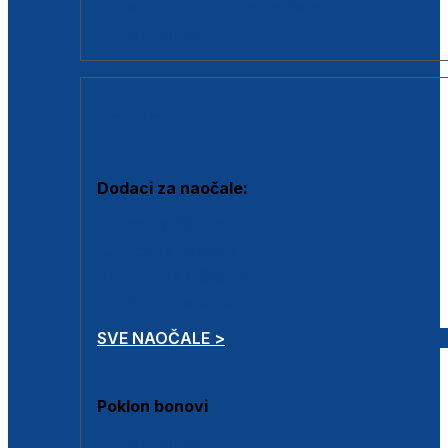
Dodaci za dioptrijske naočale
Poklon bonovi
DODACI
Dodaci za naočale:
Krpice za čišćenje
Kutijice za naočale
Sprejevi za čišćenje
Lančići za naočale
SVE NAOČALE >
Poklon bonovi
Poklon bonovi