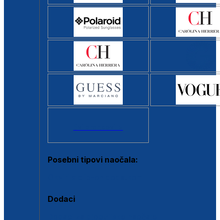
Svi brendovi >
Posebni tipovi naočala:
Okviri s clip-on dodatkom
Dodaci
Dodaci za dioptrijske naočale