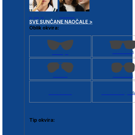
Dječje
Unisex
SVE SUNČANE NAOČALE >
Oblik okvira:
Kvadratan
Cat eye
Aviator
Četvrtasti
Svi oblici >
Virtualno ogled
Tip okvira:
Puni okvir