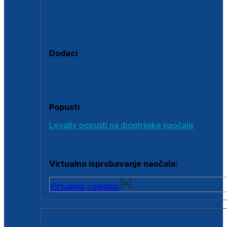
Polarizirane sunčane naočale
Fotokromatske sunčane naočale
Naočale s clip-on dodatkom
Dodaci
Dodaci za dioptrijske naočale
Poklon bonovi
Popusti
Loyalty popusti na dioptrijske naočale
Outlet dioptrijskih naočala
Virtualno isprobavanje naočala:
Virtualno ogledalo