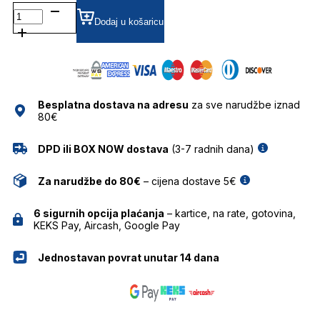
CL40270U SUNČANE
NAOČALE
Dodaj u košaricu
CELINE
količina
Besplatna dostava na adresu
za sve narudžbe iznad
80€
DPD ili BOX NOW dostava
(3-7 radnih dana)
Za narudžbe do 80€
– cijena dostave 5€
6 sigurnih opcija plaćanja
– kartice, na rate, gotovina,
KEKS Pay, Aircash, Google Pay
Jednostavan povrat unutar 14 dana