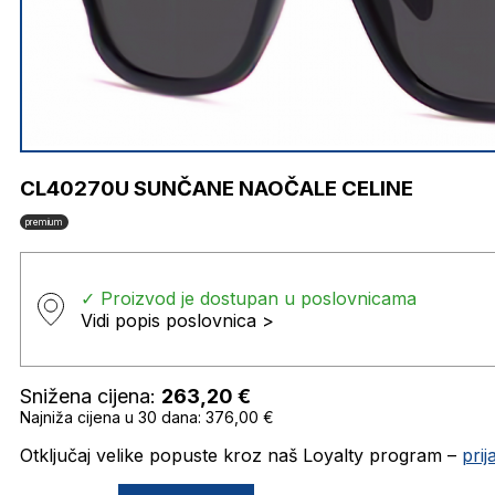
CL40270U SUNČANE NAOČALE CELINE
premium
✓ Proizvod je dostupan u poslovnicama
Vidi popis poslovnica >
Snižena cijena:
263,20
€
Najniža cijena u 30 dana: 376,00 €
Otključaj velike popuste kroz naš Loyalty program –
pri