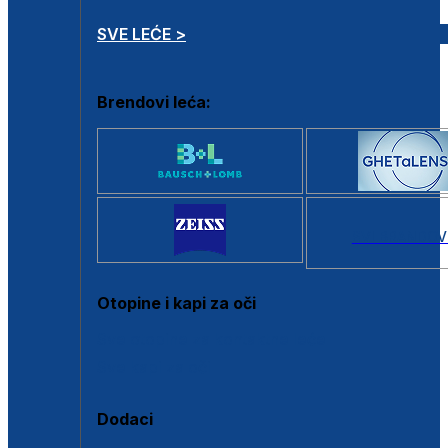
SVE LEĆE >
Brendovi leća:
SVI BRANDOV
Otopine i kapi za oči
Sve otopine za kontaktne leće
Sve kapi za oči
Dodaci