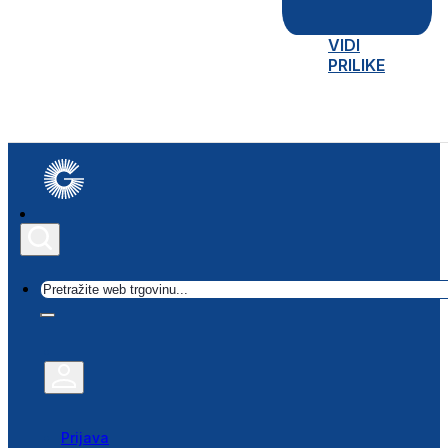
VIDI
PRILIKE
Traži
Prijava