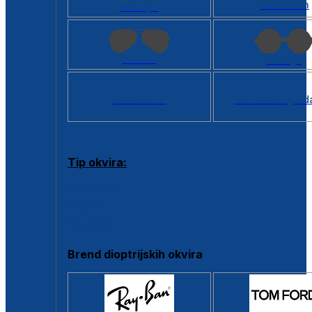
Kvadratan
Cat eye
Aviator
Okrugli
Svi oblici >
Virtualno ogled
Tip okvira:
Puni okvir
Clip-on
Poluokvir
Brend dioptrijskih okvira