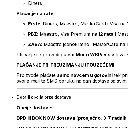
Diners
Plaćanje na rate:
Erste
: Diners, Maestro, MasterCard i Visa na
PBZ
: Maestro, Visa Premium na
12 rata
i Mas
ZABA
: Maestro jednokratno i MasterCard na 
Plaćanje se provodi putem
Monri WSPay
sustava z
PLAĆANJE PRI PREUZIMANJU (POUZEĆEM)
Proizvode plaćate
samo novcem u gotovini
tek pr
svoj e-mail te SMS poruku na dan dostave sa svim 
Detalji opcija brze dostave
Opcije dostave:
DPD ili BOX NOW dostava (prosječno, 3-7 radnih