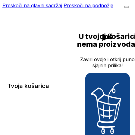
Preskoči na glavni sadržaj
Preskoči na podnožje
U tvojoj košarici još
nema proizvoda
Zaviri ovdje i otkrij puno
sjajnih prilika!
Tvoja košarica