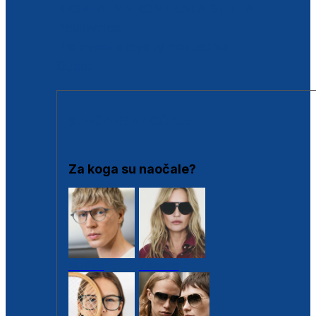
BESPLATNA KONTROLA SLUHA
Poslovnice
Proizvodi s loyalty popustima
Outlet
SUNČANE NAOČALE
Za koga su naočale?
Muške
Ženske