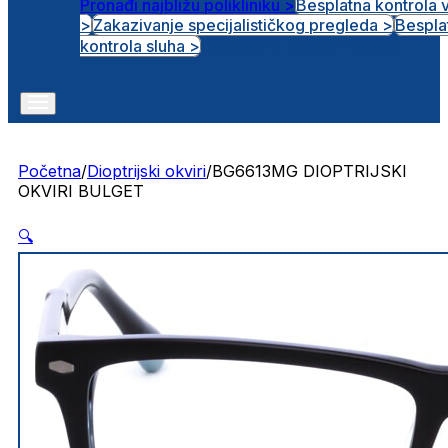
Pronađi najbližu polikliniku >
Besplatna kontrola 
>
Zakazivanje specijalističkog pregleda >
Bespla
Otvorena radna mjesta
kontrola sluha >
Početna
/
Dioptrijski okviri
/
BG6613MG DIOPTRIJSKI
OKVIRI BULGET
🔍