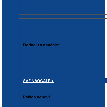
Dodaci za dioptrijske naočale
Poklon bonovi
DODACI
Dodaci za naočale:
Krpice za čišćenje
Kutijice za naočale
Sprejevi za čišćenje
Lančići za naočale
SVE NAOČALE >
Poklon bonovi
Poklon bonovi