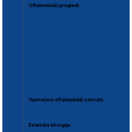
Oftalmološki pregledi:
Specijalistički oftalmološki pregled
Pregled za kontaktne leće
Pregled vidnog polja (OCT)
Dječja oftalmologija
Kontrola očnog tlaka
Drugo mišljenje oftalmologa
Retinološka ambulanta
Dijagnostika i liječenje upalnih očnih bolesti
Dijagnostika i liječenje glaukomske bolesti
Dijagnostika sive mrene ili katarakte
Operativni oftalmološki zahvati:
Ultrazvučna operacija mrene ili katarakta
Estetska kirurgija: