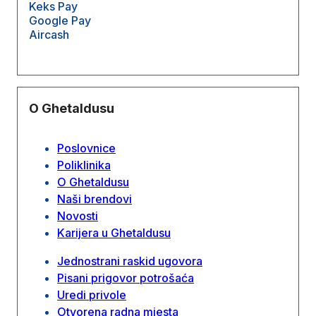
Keks Pay
Google Pay
Aircash
O Ghetaldusu
Poslovnice
Poliklinika
O Ghetaldusu
Naši brendovi
Novosti
Karijera u Ghetaldusu
Jednostrani raskid ugovora
Pisani prigovor potrošaća
Uredi privole
Otvorena radna mjesta