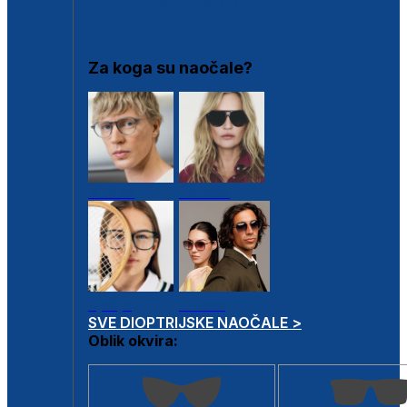
DIOPTRIJSKI OKVIRI
Za koga su naočale?
Muške
Ženske
Dječje
Unisex
SVE DIOPTRIJSKE NAOČALE >
Oblik okvira: