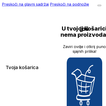
Preskoči na glavni sadržaj
Preskoči na podnožje
U tvojoj košarici još
nema proizvoda
Zaviri ovdje i otkrij puno
sjajnih prilika!
Tvoja košarica