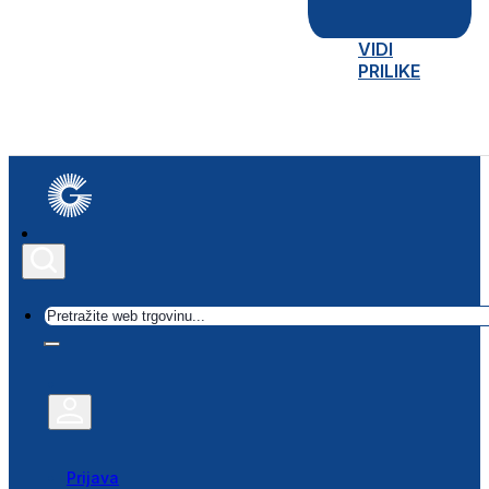
VIDI
PRILIKE
Traži
Prijava