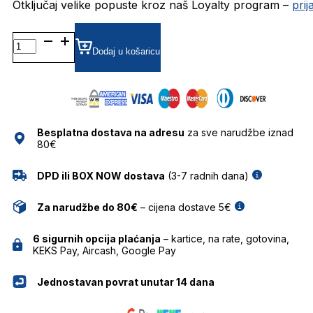
Otključaj velike popuste kroz naš Loyalty program –
pri
BG6613MG
DIOPTRIJSKI
Dodaj u košaricu
OKVIRI
BULGET
količina
Besplatna dostava na adresu
za sve narudžbe iznad
80€
DPD ili BOX NOW dostava
(3-7 radnih dana)
Za narudžbe do 80€
– cijena dostave 5€
6 sigurnih opcija plaćanja
– kartice, na rate, gotovina,
KEKS Pay, Aircash, Google Pay
Jednostavan povrat unutar 14 dana