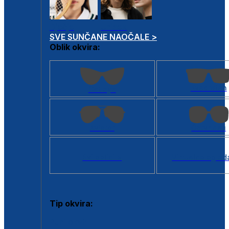
Dječje
Unisex
SVE SUNČANE NAOČALE >
Oblik okvira:
Kvadratan
Cat eye
Aviator
Četvrtasti
Svi oblici >
Virtualno ogled
Tip okvira:
Puni okvir