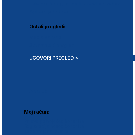
Estetska kirurgija i mali operativni zahvati
Aplikacija botoxa
Ostali pregledi:
Medicina rada
Sistematski pregled
UGOVORI PREGLED >
AKCIJE
Moj račun:
Prijava postojećeg korisnika
Registracija novog korisnika
Zaboravljena lozinka