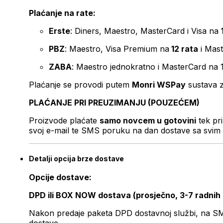
Plaćanje na rate:
Erste
: Diners, Maestro, MasterCard i Visa na
PBZ
: Maestro, Visa Premium na
12 rata
i Mas
ZABA
: Maestro jednokratno i MasterCard na 
Plaćanje se provodi putem
Monri WSPay
sustava z
PLAĆANJE PRI PREUZIMANJU (POUZEĆEM)
Proizvode plaćate
samo novcem u gotovini
tek pr
svoj e-mail te SMS poruku na dan dostave sa svim 
Detalji opcija brze dostave
Opcije dostave:
DPD ili BOX NOW dostava (prosječno, 3-7 radnih
Nakon predaje paketa DPD dostavnoj službi, na SMS 
dostave.