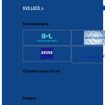
SVE LEĆE >
Brendovi leća:
SVI BRANDOV
Otopine i kapi za oči
Sve otopine za kontaktne leće
Sve kapi za oči
Dodaci