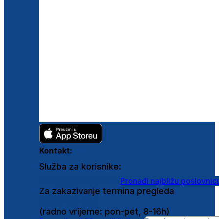
Kontakt:
Služba za korisnike:
shop@ghetaldus.hr
Pronađi najbližu poslovnic
Za zakazivanje termina pregleda
0800 222 025
(radno vrijeme: pon-pet, 8-16h)