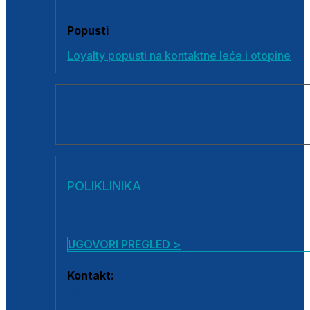
Popusti
Loyalty popusti na kontaktne leće i otopine
SVI PROIZVODI
POLIKLINIKA
UGOVORI PREGLED >
Kontakt:
0800 222 025