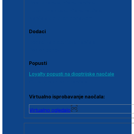
Polarizirane sunčane naočale
Fotokromatske sunčane naočale
Naočale s clip-on dodatkom
Dodaci
Dodaci za dioptrijske naočale
Poklon bonovi
Popusti
Loyalty popusti na dioptrijske naočale
Outlet dioptrijskih naočala
Virtualno isprobavanje naočala:
Virtualno ogledalo