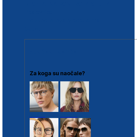
BESPLATNA KONTROLA SLUHA
Poslovnice
Proizvodi s loyalty popustima
Outlet
SUNČANE NAOČALE
Za koga su naočale?
Muške
Ženske