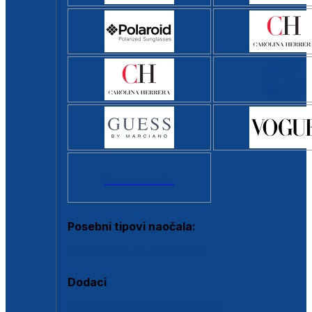
Svi brendovi >
Posebni tipovi naočala:
Okviri s clip-on dodatkom
Dodaci
Dodaci za dioptrijske naočale