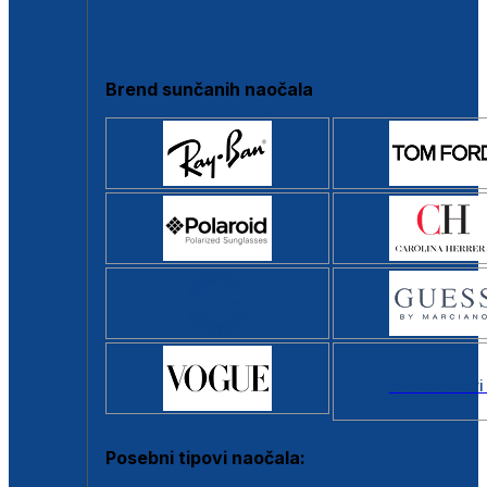
Clip-on
Poluokvir
Brend sunčanih naočala
Svi brendovi
Posebni tipovi naočala: