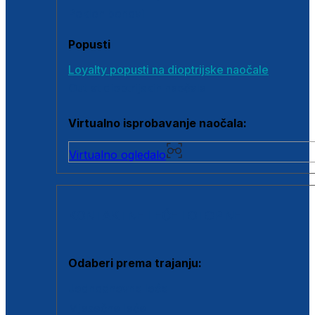
Poklon bonovi
Popusti
Loyalty popusti na dioptrijske naočale
Outlet dioptrijskih naočala
Virtualno isprobavanje naočala:
Virtualno ogledalo
KONTAKTNE LEĆE I OTOPINE
Odaberi prema trajanju:
Jednodnevne leće
Mjesečne leće