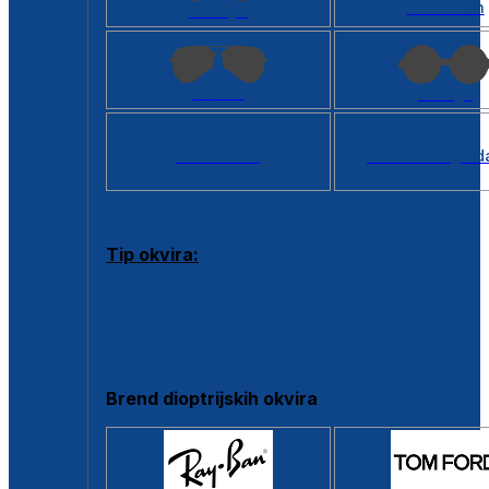
Kvadratan
Cat eye
Aviator
Okrugli
Svi oblici >
Virtualno ogled
Tip okvira:
Puni okvir
Clip-on
Poluokvir
Brend dioptrijskih okvira