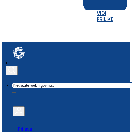
VIDI
PRILIKE
Traži
Prijava