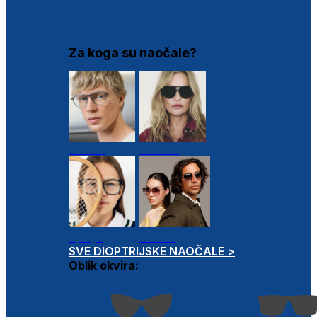
DIOPTRIJSKI OKVIRI
Za koga su naočale?
Muške
Ženske
Dječje
Unisex
SVE DIOPTRIJSKE NAOČALE >
Oblik okvira: