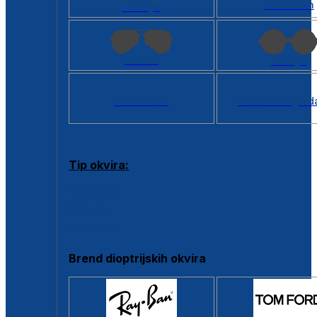
Kvadratan
Cat eye
Aviator
Okrugli
Svi oblici >
Virtualno ogled
Tip okvira:
Puni okvir
Clip-on
Poluokvir
Brend dioptrijskih okvira