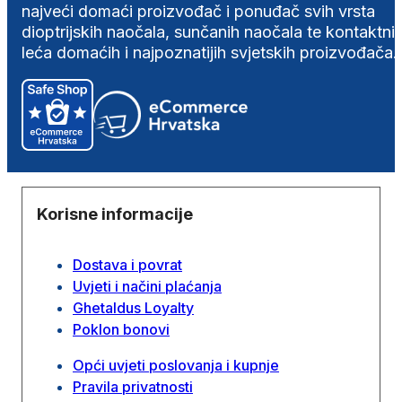
najveći domaći proizvođač i ponuđač svih vrsta
dioptrijskih naočala, sunčanih naočala te kontaktni
leća domaćih i najpoznatijih svjetskih proizvođača.
Korisne informacije
Dostava i povrat
Uvjeti i načini plaćanja
Ghetaldus Loyalty
Poklon bonovi
Opći uvjeti poslovanja i kupnje
Pravila privatnosti