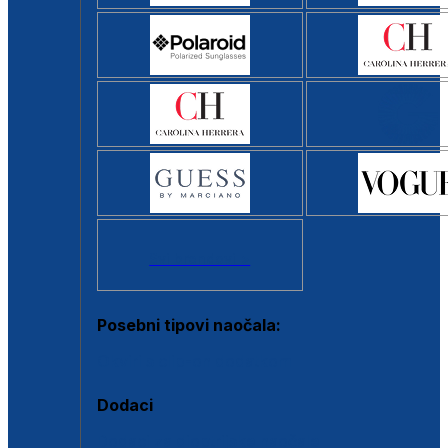
Svi brendovi >
Posebni tipovi naočala:
Okviri s clip-on dodatkom
Dodaci
Dodaci za dioptrijske naočale