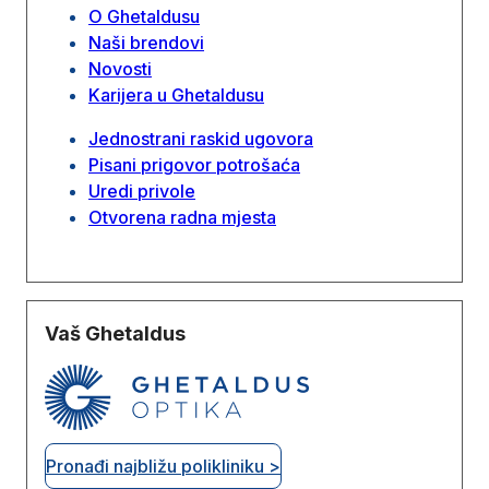
O Ghetaldusu
Naši brendovi
Novosti
Karijera u Ghetaldusu
Jednostrani raskid ugovora
Pisani prigovor potrošaća
Uredi privole
Otvorena radna mjesta
Vaš Ghetaldus
Pronađi najbližu polikliniku >