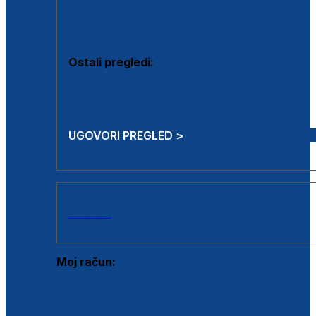
Estetska kirurgija i mali operativni zahvati
Aplikacija botoxa
Ostali pregledi:
Medicina rada
Sistematski pregled
UGOVORI PREGLED >
AKCIJE
Moj račun:
Prijava postojećeg korisnika
Registracija novog korisnika
Zaboravljena lozinka