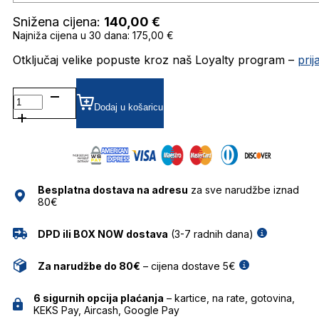
Snižena cijena:
140,00
€
Najniža cijena u 30 dana: 175,00 €
Otključaj velike popuste kroz naš Loyalty program –
pri
CRL3667
GRADIJENT SUNČANE
Dodaj u košaricu
NAOČALE
CAROLINA
LEMKE
količina
Besplatna dostava na adresu
za sve narudžbe iznad
80€
DPD ili BOX NOW dostava
(3-7 radnih dana)
Za narudžbe do 80€
– cijena dostave 5€
6 sigurnih opcija plaćanja
– kartice, na rate, gotovina,
KEKS Pay, Aircash, Google Pay