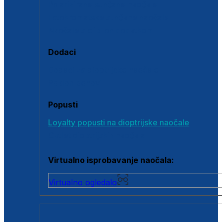
Polarizirane sunčane naočale
Fotokromatske sunčane naočale
Naočale s clip-on dodatkom
Dodaci
Dodaci za dioptrijske naočale
Poklon bonovi
Popusti
Loyalty popusti na dioptrijske naočale
Outlet dioptrijskih naočala
Virtualno isprobavanje naočala:
Virtualno ogledalo