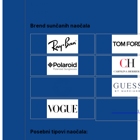
Clip-on
Poluokvir
Brend sunčanih naočala
Svi brendovi
Posebni tipovi naočala: