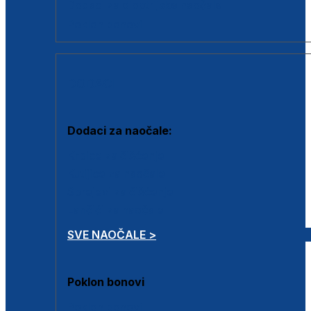
Dodaci za dioptrijske naočale
Poklon bonovi
DODACI
Dodaci za naočale:
Krpice za čišćenje
Kutijice za naočale
Sprejevi za čišćenje
Lančići za naočale
SVE NAOČALE >
Poklon bonovi
Poklon bonovi