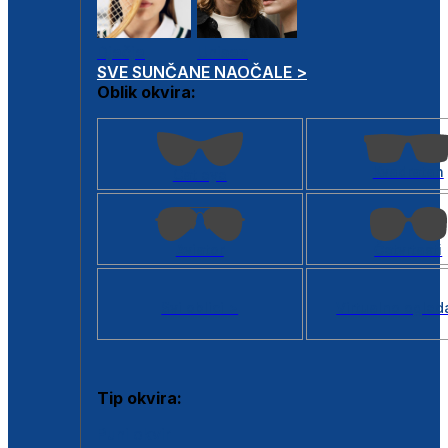
Dječje
Unisex
SVE SUNČANE NAOČALE >
Oblik okvira:
Kvadratan
Cat eye
Aviator
Četvrtasti
Svi oblici >
Virtualno ogled
Tip okvira:
Puni okvir