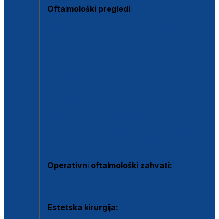
Oftalmološki pregledi:
Specijalistički oftalmološki pregled
Pregled za kontaktne leće
Pregled vidnog polja (OCT)
Dječja oftalmologija
Kontrola očnog tlaka
Drugo mišljenje oftalmologa
Retinološka ambulanta
Dijagnostika i liječenje upalnih očnih bolesti
Dijagnostika i liječenje glaukomske bolesti
Dijagnostika sive mrene ili katarakte
Operativni oftalmološki zahvati:
Ultrazvučna operacija mrene ili katarakta
Estetska kirurgija: