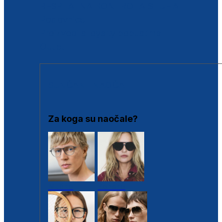
BESPLATNA KONTROLA SLUHA
Poslovnice
Proizvodi s loyalty popustima
Outlet
SUNČANE NAOČALE
Za koga su naočale?
Muške
Ženske