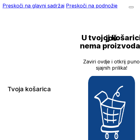
Preskoči na glavni sadržaj
Preskoči na podnožje
U tvojoj košarici još
nema proizvoda
Zaviri ovdje i otkrij puno
sjajnih prilika!
Tvoja košarica