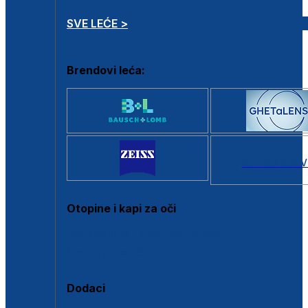
SVE LEĆE >
Brendovi leća:
SVI BRANDOV
Otopine i kapi za oči
Sve otopine za kontaktne leće
Sve kapi za oči
Dodaci