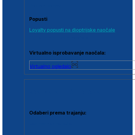
Poklon bonovi
Popusti
Loyalty popusti na dioptrijske naočale
Outlet dioptrijskih naočala
Virtualno isprobavanje naočala:
Virtualno ogledalo
KONTAKTNE LEĆE I OTOPINE
Odaberi prema trajanju:
Jednodnevne leće
Mjesečne leće