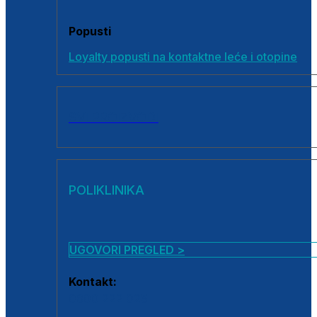
Popusti
Loyalty popusti na kontaktne leće i otopine
SVI PROIZVODI
POLIKLINIKA
UGOVORI PREGLED >
Kontakt:
0800 222 025