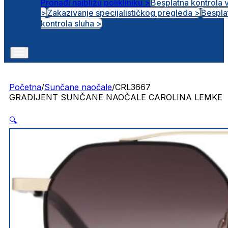
Pronađi najbližu polikliniku >
Besplatna kontrola 
>
Zakazivanje specijalističkog pregleda >
Bespla
Otvorena radna mjesta
kontrola sluha >
Početna
/
Sunčane naočale
/
CRL3667
GRADIJENT SUNČANE NAOČALE CAROLINA LEMKE
🔍