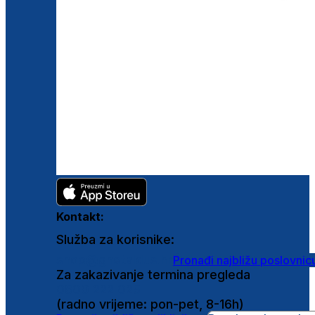
Kontakt:
Služba za korisnike:
shop@ghetaldus.hr
Pronađi najbližu poslovnic
Za zakazivanje termina pregleda
0800 222 025
(radno vrijeme: pon-pet, 8-16h)