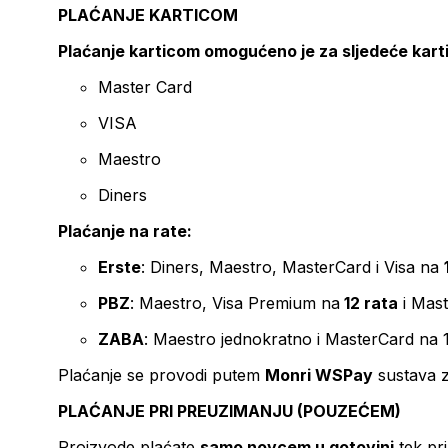
PLAĆANJE KARTICOM
Plaćanje karticom omogućeno je za sljedeće kart
Master Card
VISA
Maestro
Diners
Plaćanje na rate:
Erste
: Diners, Maestro, MasterCard i Visa na
PBZ
: Maestro, Visa Premium na
12 rata
i Mas
ZABA
: Maestro jednokratno i MasterCard na 
Plaćanje se provodi putem
Monri WSPay
sustava z
PLAĆANJE PRI PREUZIMANJU (POUZEĆEM)
Proizvode plaćate
samo novcem u gotovini
tek pr