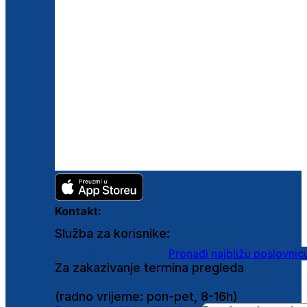
Kontakt:
Služba za korisnike:
shop@ghetaldus.hr
Pronađi najbližu poslovnic
Za zakazivanje termina pregleda
0800 222 025
(radno vrijeme: pon-pet, 8-16h)