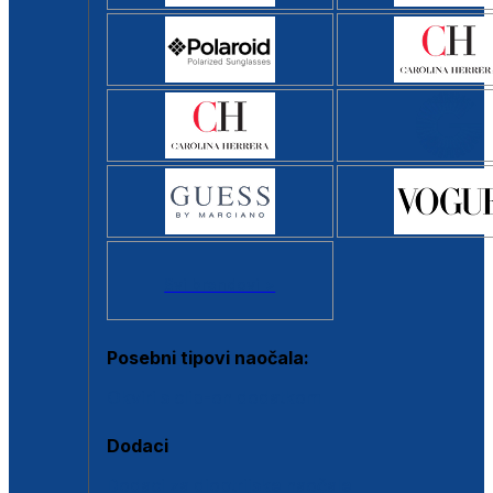
Svi brendovi >
Posebni tipovi naočala:
Okviri s clip-on dodatkom
Dodaci
Dodaci za dioptrijske naočale