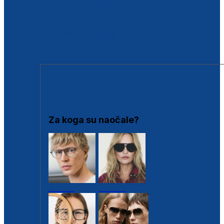
BESPLATNA KONTROLA SLUHA
Poslovnice
Proizvodi s loyalty popustima
Outlet
SUNČANE NAOČALE
Za koga su naočale?
Muške
Ženske