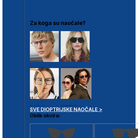
DIOPTRIJSKI OKVIRI
Za koga su naočale?
Muške
Ženske
Dječje
Unisex
SVE DIOPTRIJSKE NAOČALE >
Oblik okvira: