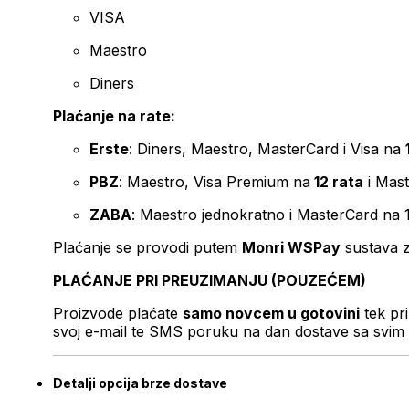
VISA
Maestro
Diners
Plaćanje na rate:
Erste
: Diners, Maestro, MasterCard i Visa na
PBZ
: Maestro, Visa Premium na
12 rata
i Mas
ZABA
: Maestro jednokratno i MasterCard na 
Plaćanje se provodi putem
Monri WSPay
sustava z
PLAĆANJE PRI PREUZIMANJU (POUZEĆEM)
Proizvode plaćate
samo novcem u gotovini
tek pr
svoj e-mail te SMS poruku na dan dostave sa svim 
Detalji opcija brze dostave