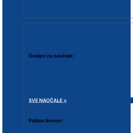
Dodaci za dioptrijske naočale
Poklon bonovi
DODACI
Dodaci za naočale:
Krpice za čišćenje
Kutijice za naočale
Sprejevi za čišćenje
Lančići za naočale
SVE NAOČALE >
Poklon bonovi
Poklon bonovi