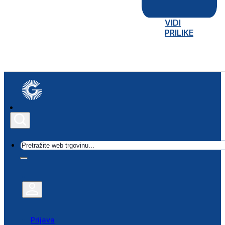
VIDI
PRILIKE
Traži
Prijava