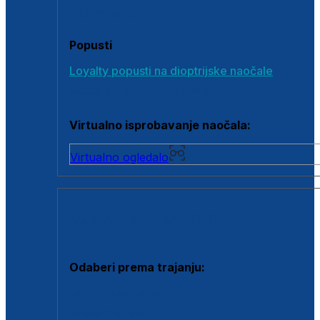
Poklon bonovi
Popusti
Loyalty popusti na dioptrijske naočale
Outlet dioptrijskih naočala
Virtualno isprobavanje naočala:
Virtualno ogledalo
KONTAKTNE LEĆE I OTOPINE
Odaberi prema trajanju:
Jednodnevne leće
Mjesečne leće