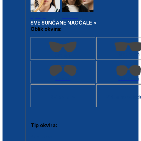
Dječje
Unisex
SVE SUNČANE NAOČALE >
Oblik okvira:
Kvadratan
Cat eye
Aviator
Četvrtasti
Svi oblici >
Virtualno ogled
Tip okvira:
Puni okvir