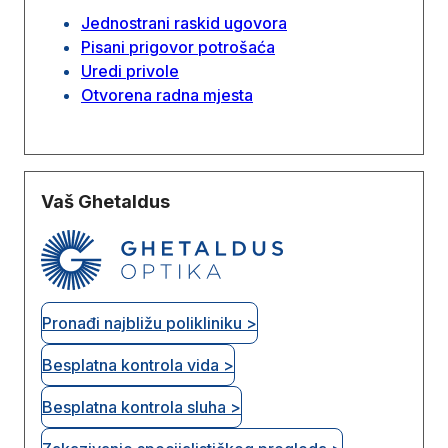
Jednostrani raskid ugovora
Pisani prigovor potrošaća
Uredi privole
Otvorena radna mjesta
Vaš Ghetaldus
Pronađi najbližu polikliniku >
Besplatna kontrola vida >
Besplatna kontrola sluha >