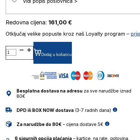
Vidi popis poslovnica >
Redovna cijena:
161,00
€
Otključaj velike popuste kroz naš Loyalty program –
pri
FOS7115 DIOPTRIJSKI
OKVIRI
Dodaj u košaricu
FOSSIL
količina
Besplatna dostava na adresu
za sve narudžbe iznad
80€
DPD ili BOX NOW dostava
(3-7 radnih dana)
Za narudžbe do 80€
– cijena dostave 5€
6 sigurnih opcija plaćanja
– kartice, na rate, gotovina,