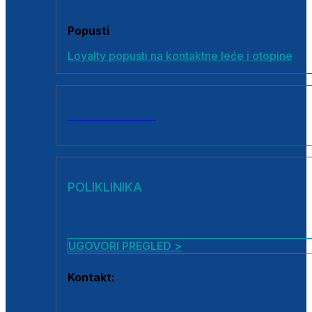
Popusti
Loyalty popusti na kontaktne leće i otopine
SVI PROIZVODI
POLIKLINIKA
UGOVORI PREGLED >
Kontakt:
0800 222 025