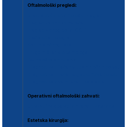
Oftalmološki pregledi:
Specijalistički oftalmološki pregled
Pregled za kontaktne leće
Pregled vidnog polja (OCT)
Dječja oftalmologija
Kontrola očnog tlaka
Drugo mišljenje oftalmologa
Retinološka ambulanta
Dijagnostika i liječenje upalnih očnih bolesti
Dijagnostika i liječenje glaukomske bolesti
Dijagnostika sive mrene ili katarakte
Operativni oftalmološki zahvati:
Ultrazvučna operacija mrene ili katarakta
Estetska kirurgija: