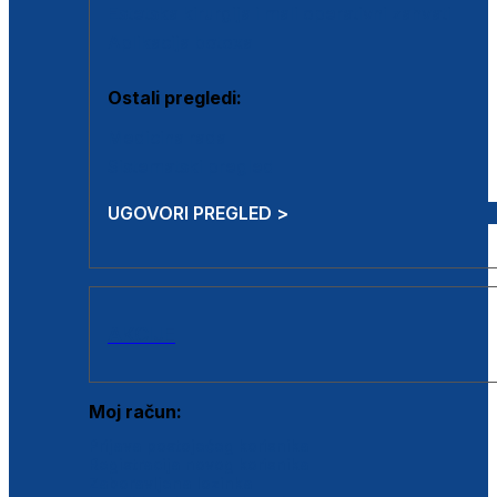
Estetska kirurgija i mali operativni zahvati
Aplikacija botoxa
Ostali pregledi:
Medicina rada
Sistematski pregled
UGOVORI PREGLED >
AKCIJE
Moj račun:
Prijava postojećeg korisnika
Registracija novog korisnika
Zaboravljena lozinka