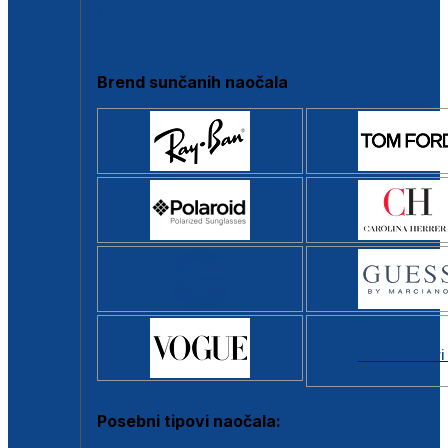
Clip-on
Poluokvir
Brend sunčanih naočala
Svi brendovi
Posebni tipovi naočala: