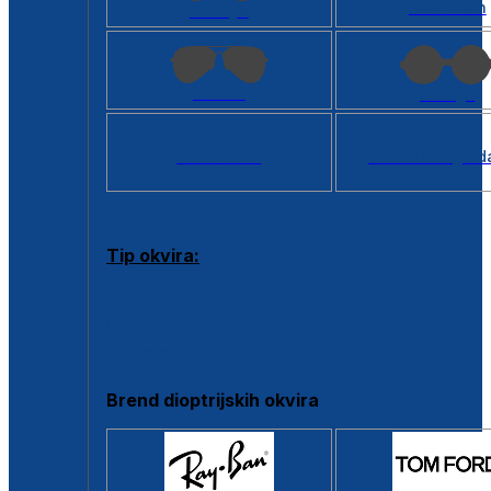
Kvadratan
Cat eye
Aviator
Okrugli
Svi oblici >
Virtualno ogled
Tip okvira:
Puni okvir
Clip-on
Poluokvir
Brend dioptrijskih okvira