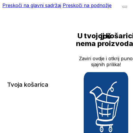
Preskoči na glavni sadržaj
Preskoči na podnožje
U tvojoj košarici još
nema proizvoda
Zaviri ovdje i otkrij puno
sjajnih prilika!
Tvoja košarica