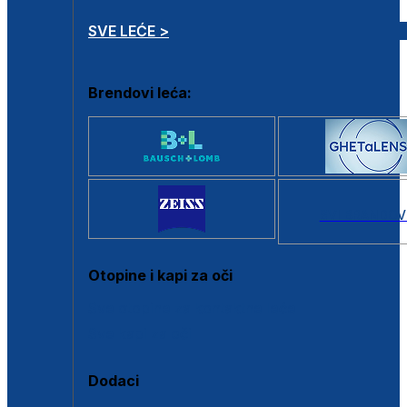
SVE LEĆE >
Brendovi leća:
SVI BRANDOV
Otopine i kapi za oči
Sve otopine za kontaktne leće
Sve kapi za oči
Dodaci