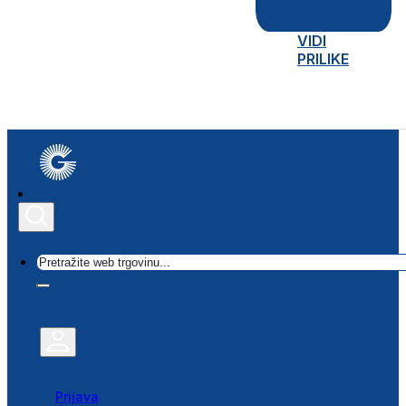
VIDI
PRILIKE
Traži
Prijava