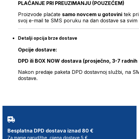
PLAĆANJE PRI PREUZIMANJU (POUZEĆEM)
Proizvode plaćate
samo novcem u gotovini
tek pr
svoj e-mail te SMS poruku na dan dostave sa svim 
Detalji opcija brze dostave
Opcije dostave:
DPD ili BOX NOW dostava (prosječno, 3-7 radnih
Nakon predaje paketa DPD dostavnoj službi, na SMS 
dostave.
Besplatna DPD dostava iznad 80 €
Za manje narudžbe, cijena dostave 5 €