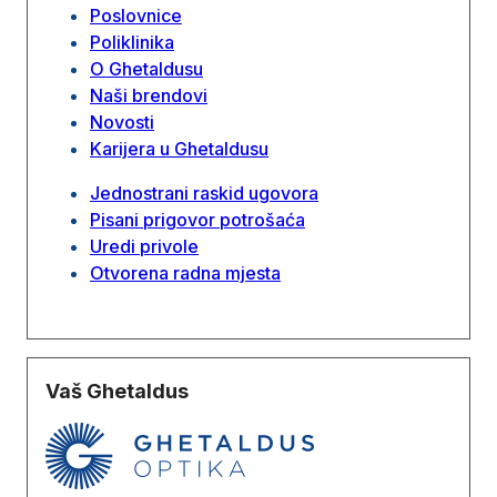
Poslovnice
Poliklinika
O Ghetaldusu
Naši brendovi
Novosti
Karijera u Ghetaldusu
Jednostrani raskid ugovora
Pisani prigovor potrošaća
Uredi privole
Otvorena radna mjesta
Vaš Ghetaldus