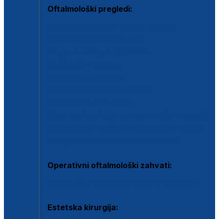
Oftalmološki pregledi:
Specijalistički oftalmološki pregled
Pregled za kontaktne leće
Pregled vidnog polja (OCT)
Dječja oftalmologija
Kontrola očnog tlaka
Drugo mišljenje oftalmologa
Retinološka ambulanta
Dijagnostika i liječenje upalnih očnih bolesti
Dijagnostika i liječenje glaukomske bolesti
Dijagnostika sive mrene ili katarakte
Operativni oftalmološki zahvati:
Ultrazvučna operacija mrene ili katarakta
Estetska kirurgija: