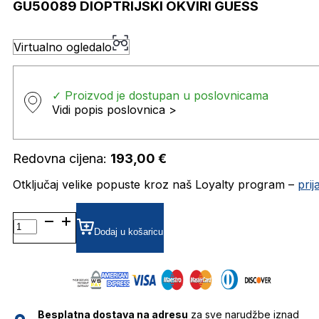
GU50089 DIOPTRIJSKI OKVIRI GUESS
Virtualno ogledalo
✓ Proizvod je dostupan u poslovnicama
Vidi popis poslovnica >
Redovna cijena:
193,00
€
Otključaj velike popuste kroz naš Loyalty program –
pri
GU50089 DIOPTRIJSKI
OKVIRI
Dodaj u košaricu
GUESS
količina
Besplatna dostava na adresu
za sve narudžbe iznad