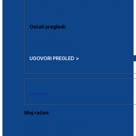
Estetska kirurgija i mali operativni zahvati
Aplikacija botoxa
Ostali pregledi:
Medicina rada
Sistematski pregled
UGOVORI PREGLED >
AKCIJE
Moj račun:
Prijava postojećeg korisnika
Registracija novog korisnika
Zaboravljena lozinka