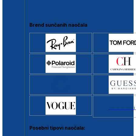
Clip-on
Poluokvir
Brend sunčanih naočala
Svi brendovi
Posebni tipovi naočala: