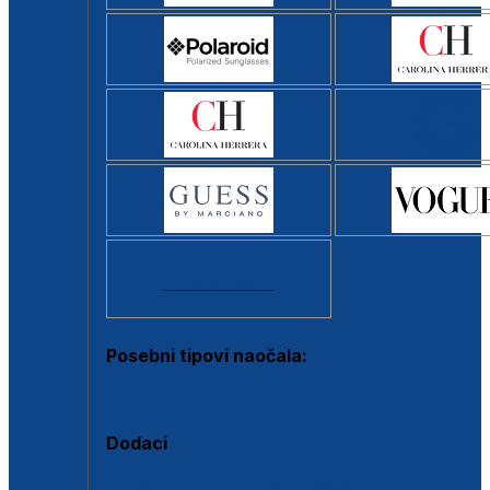
Svi brendovi >
Posebni tipovi naočala:
Okviri s clip-on dodatkom
Dodaci
Dodaci za dioptrijske naočale