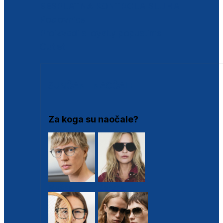
BESPLATNA KONTROLA SLUHA
Poslovnice
Proizvodi s loyalty popustima
Outlet
SUNČANE NAOČALE
Za koga su naočale?
Muške
Ženske