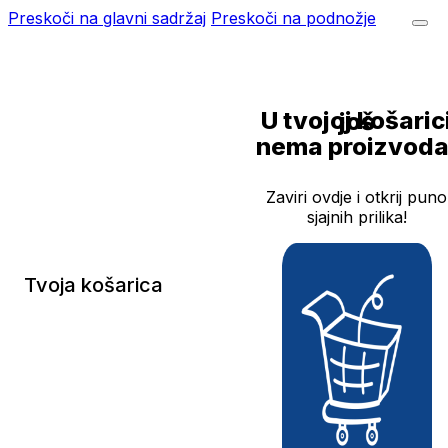
Preskoči na glavni sadržaj
Preskoči na podnožje
U tvojoj košarici još
nema proizvoda
Zaviri ovdje i otkrij puno
sjajnih prilika!
Tvoja košarica