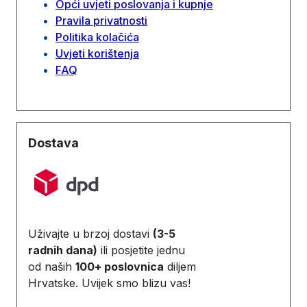
Opći uvjeti poslovanja i kupnje
Pravila privatnosti
Politika kolačića
Uvjeti korištenja
FAQ
Dostava
Uživajte u brzoj dostavi
(3-5
radnih dana)
ili posjetite jednu
od naših
100+ poslovnica
diljem
Hrvatske. Uvijek smo blizu vas!