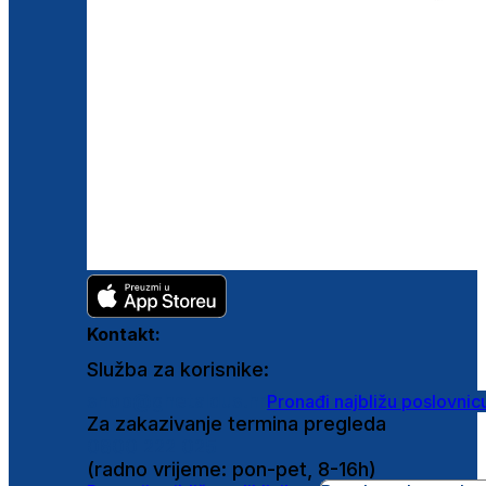
Kontakt:
Služba za korisnike:
shop@ghetaldus.hr
Pronađi najbližu poslovnic
Za zakazivanje termina pregleda
0800 222 025
(radno vrijeme: pon-pet, 8-16h)