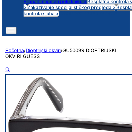
Pronađi najbližu polikliniku >
Besplatna kontrola 
>
Zakazivanje specijalističkog pregleda >
Bespla
Otvorena radna mjesta
kontrola sluha >
Početna
/
Dioptrijski okviri
/
GU50089 DIOPTRIJSKI
OKVIRI GUESS
🔍