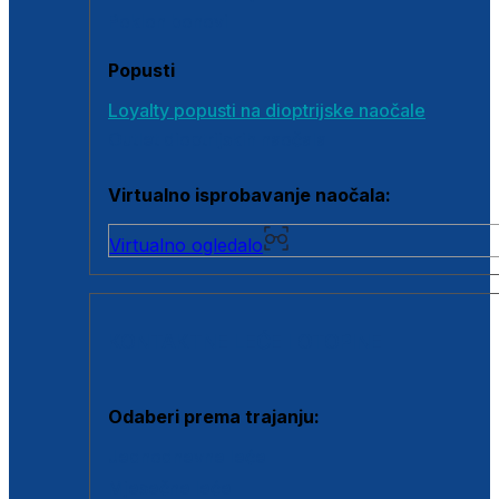
Poklon bonovi
Popusti
Loyalty popusti na dioptrijske naočale
Outlet dioptrijskih naočala
Virtualno isprobavanje naočala:
Virtualno ogledalo
KONTAKTNE LEĆE I OTOPINE
Odaberi prema trajanju:
Jednodnevne leće
Mjesečne leće