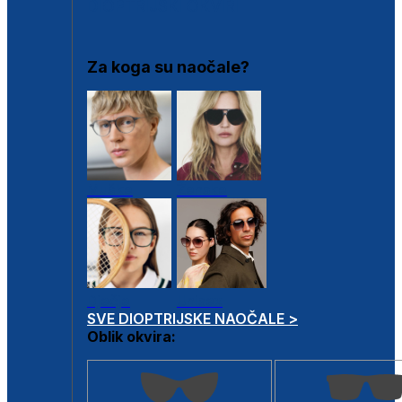
DIOPTRIJSKI OKVIRI
Za koga su naočale?
Muške
Ženske
Dječje
Unisex
SVE DIOPTRIJSKE NAOČALE >
Oblik okvira: