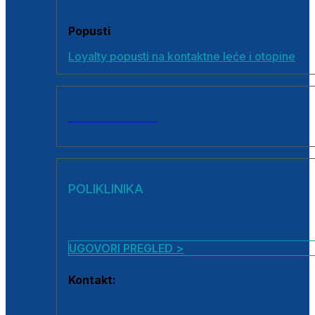
Popusti
Loyalty popusti na kontaktne leće i otopine
SVI PROIZVODI
POLIKLINIKA
UGOVORI PREGLED >
Kontakt:
0800 222 025