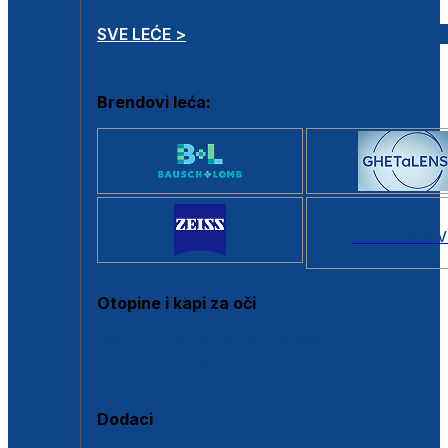
SVE LEĆE >
Brendovi leća:
SVI BRANDOV
Otopine i kapi za oči
Sve otopine za kontaktne leće
Sve kapi za oči
Dodaci