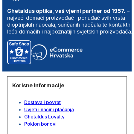
Ghetaldus optika, vaš vjerni partner od 1957.
–
najveći domaći proizvođač i ponuđač svih vrsta
dioptrijskih naočala, sunčanih naočala te kontaktni
leća domaćih i najpoznatijih svjetskih proizvođača.
Korisne informacije
Dostava i povrat
Uvjeti i načini plaćanja
Ghetaldus Loyalty
Poklon bonovi