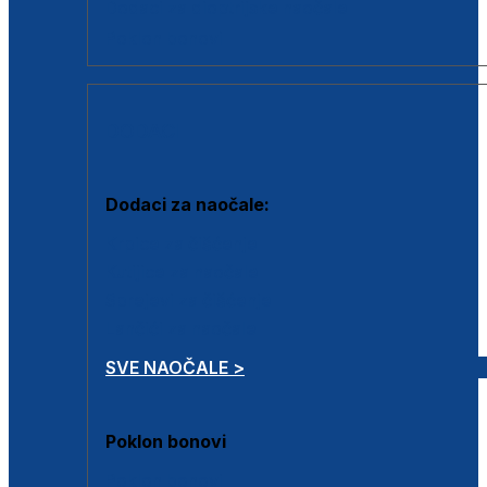
Dodaci za dioptrijske naočale
Poklon bonovi
DODACI
Dodaci za naočale:
Krpice za čišćenje
Kutijice za naočale
Sprejevi za čišćenje
Lančići za naočale
SVE NAOČALE >
Poklon bonovi
Poklon bonovi