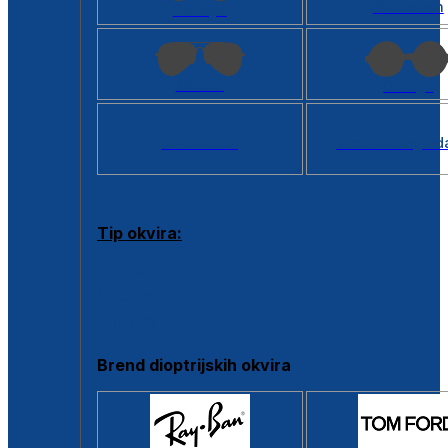
Kvadratan
Cat eye
Aviator
Okrugli
Svi oblici >
Virtualno ogled
Tip okvira:
Puni okvir
Clip-on
Poluokvir
Brend dioptrijskih okvira