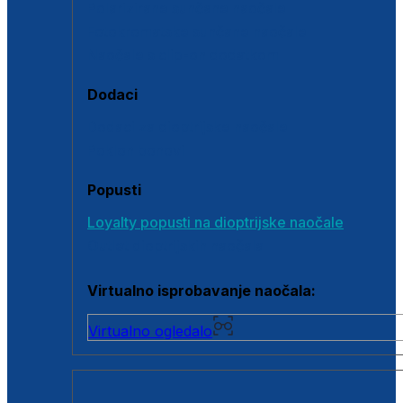
Polarizirane sunčane naočale
Fotokromatske sunčane naočale
Naočale s clip-on dodatkom
Dodaci
Dodaci za dioptrijske naočale
Poklon bonovi
Popusti
Loyalty popusti na dioptrijske naočale
Outlet dioptrijskih naočala
Virtualno isprobavanje naočala:
Virtualno ogledalo