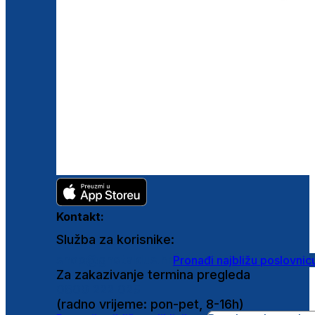
Kontakt:
Služba za korisnike:
shop@ghetaldus.hr
Pronađi najbližu poslovnic
Za zakazivanje termina pregleda
0800 222 025
(radno vrijeme: pon-pet, 8-16h)