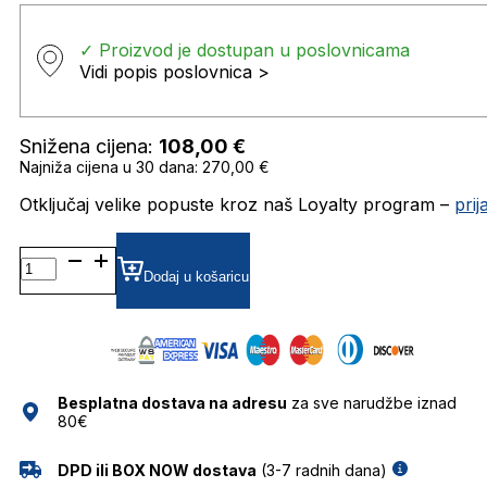
✓ Proizvod je dostupan u poslovnicama
Vidi popis poslovnica >
Snižena cijena:
108,00
€
Najniža cijena u 30 dana: 270,00 €
Otključaj velike popuste kroz naš Loyalty program –
pri
HER0177/S
GRADIJENT SUNČANE
Dodaj u košaricu
NAOČALE
CAROLINA
HERRERA
količina
Besplatna dostava na adresu
za sve narudžbe iznad
80€
DPD ili BOX NOW dostava
(3-7 radnih dana)