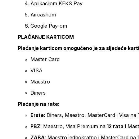
Aplikacijom KEKS Pay
Aircashom
Google Pay-om
PLAĆANJE KARTICOM
Plaćanje karticom omogućeno je za sljedeće kart
Master Card
VISA
Maestro
Diners
Plaćanje na rate:
Erste
: Diners, Maestro, MasterCard i Visa na
PBZ
: Maestro, Visa Premium na
12 rata
i Mas
ZABA
: Maestro jednokratno i MasterCard na 