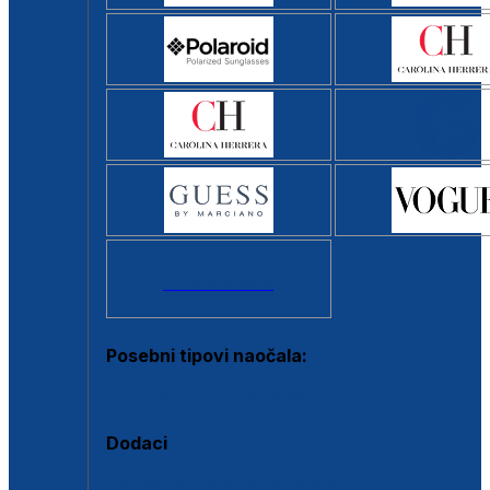
Svi brendovi >
Posebni tipovi naočala:
Okviri s clip-on dodatkom
Dodaci
Dodaci za dioptrijske naočale