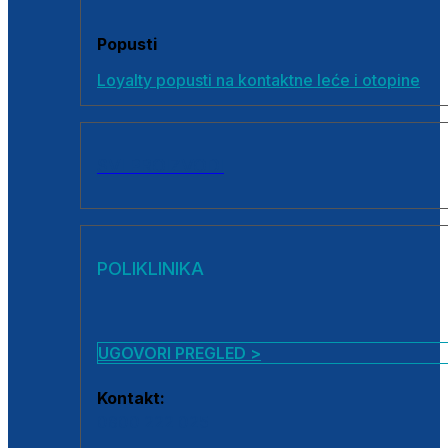
Popusti
Loyalty popusti na kontaktne leće i otopine
SVI PROIZVODI
POLIKLINIKA
UGOVORI PREGLED >
Kontakt:
0800 222 025