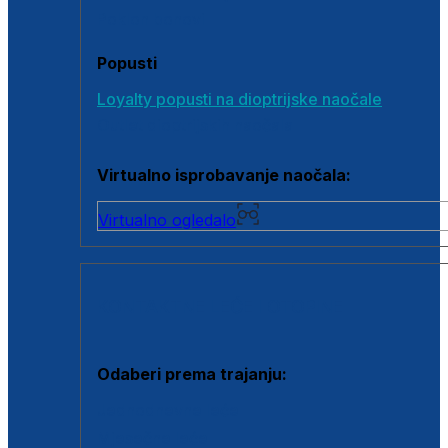
Poklon bonovi
Popusti
Loyalty popusti na dioptrijske naočale
Outlet dioptrijskih naočala
Virtualno isprobavanje naočala:
Virtualno ogledalo
KONTAKTNE LEĆE I OTOPINE
Odaberi prema trajanju:
Jednodnevne leće
Mjesečne leće