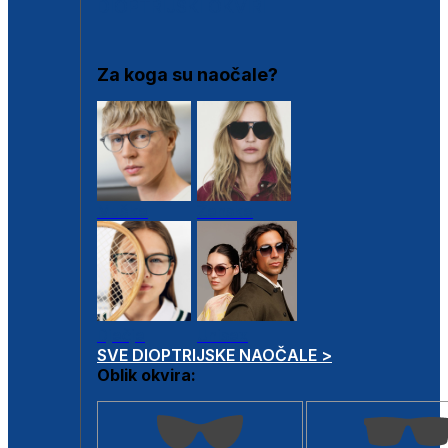
DIOPTRIJSKI OKVIRI
Za koga su naočale?
Muške
Ženske
Dječje
Unisex
SVE DIOPTRIJSKE NAOČALE >
Oblik okvira: