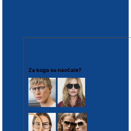
BESPLATNA KONTROLA SLUHA
Poslovnice
Proizvodi s loyalty popustima
Outlet
SUNČANE NAOČALE
Za koga su naočale?
Muške
Ženske