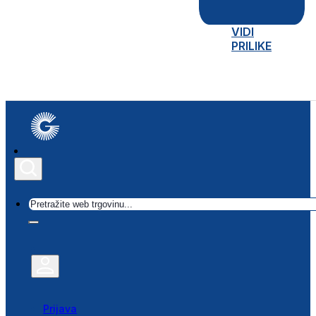
VIDI
PRILIKE
Traži
Prijava