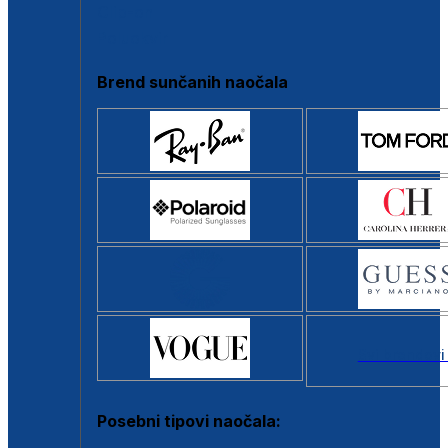
Clip-on
Poluokvir
Brend sunčanih naočala
Svi brendovi
Posebni tipovi naočala: