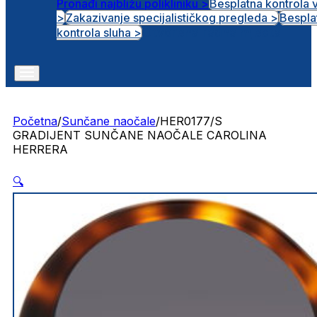
Pronađi najbližu polikliniku >
Besplatna kontrola 
>
Zakazivanje specijalističkog pregleda >
Bespla
Otvorena radna mjesta
kontrola sluha >
Početna
/
Sunčane naočale
/
HER0177/S
GRADIJENT SUNČANE NAOČALE CAROLINA
HERRERA
🔍