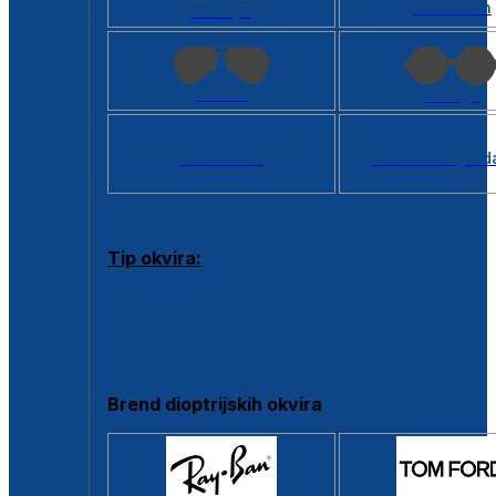
Kvadratan
Cat eye
Aviator
Okrugli
Svi oblici >
Virtualno ogled
Tip okvira:
Puni okvir
Clip-on
Poluokvir
Brend dioptrijskih okvira