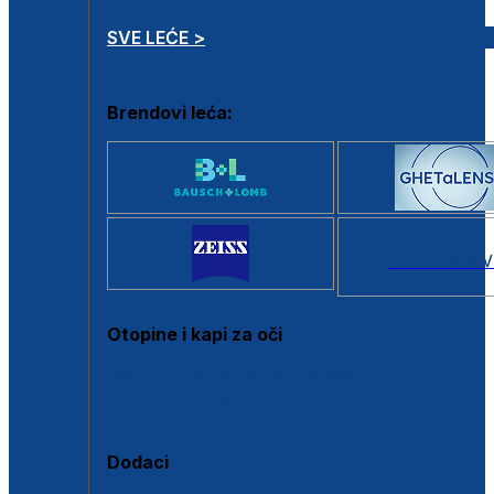
SVE LEĆE >
Brendovi leća:
SVI BRANDOV
Otopine i kapi za oči
Sve otopine za kontaktne leće
Sve kapi za oči
Dodaci