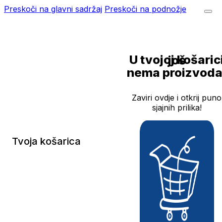
Preskoči na glavni sadržaj
Preskoči na podnožje
U tvojoj košarici još
nema proizvoda
Zaviri ovdje i otkrij puno
sjajnih prilika!
Tvoja košarica