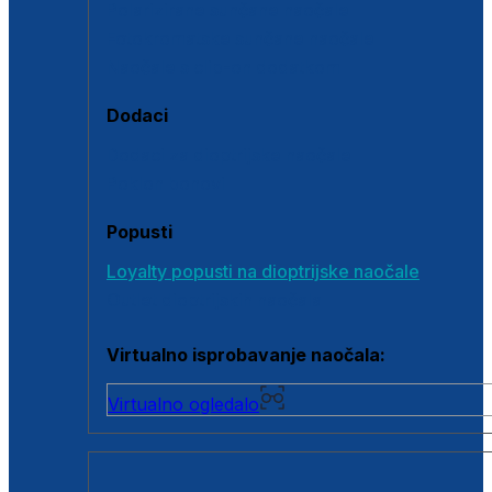
Polarizirane sunčane naočale
Fotokromatske sunčane naočale
Naočale s clip-on dodatkom
Dodaci
Dodaci za dioptrijske naočale
Poklon bonovi
Popusti
Loyalty popusti na dioptrijske naočale
Outlet dioptrijskih naočala
Virtualno isprobavanje naočala:
Virtualno ogledalo