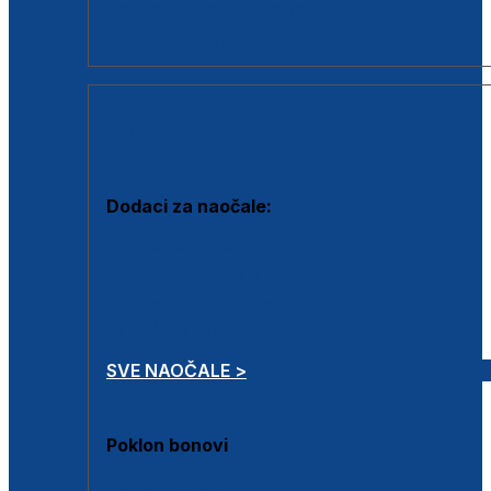
Dodaci za dioptrijske naočale
Poklon bonovi
DODACI
Dodaci za naočale:
Krpice za čišćenje
Kutijice za naočale
Sprejevi za čišćenje
Lančići za naočale
SVE NAOČALE >
Poklon bonovi
Poklon bonovi