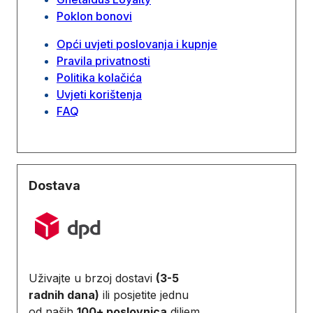
Poklon bonovi
Opći uvjeti poslovanja i kupnje
Pravila privatnosti
Politika kolačića
Uvjeti korištenja
FAQ
Dostava
Uživajte u brzoj dostavi
(3-5
radnih dana)
ili posjetite jednu
od naših
100+ poslovnica
diljem