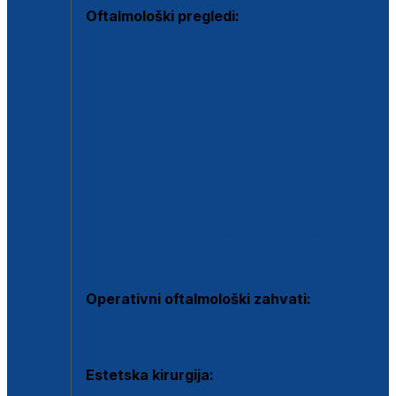
Oftalmološki pregledi:
Specijalistički oftalmološki pregled
Pregled za kontaktne leće
Pregled vidnog polja (OCT)
Dječja oftalmologija
Kontrola očnog tlaka
Drugo mišljenje oftalmologa
Retinološka ambulanta
Dijagnostika i liječenje upalnih očnih bolesti
Dijagnostika i liječenje glaukomske bolesti
Dijagnostika sive mrene ili katarakte
Operativni oftalmološki zahvati:
Ultrazvučna operacija mrene ili katarakta
Estetska kirurgija: