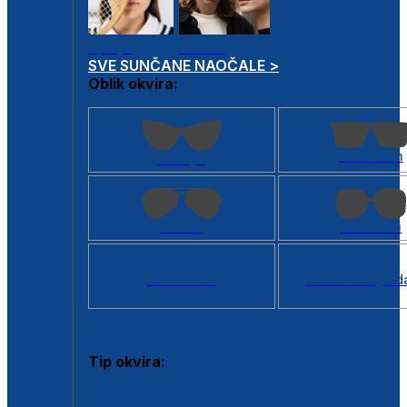
Dječje
Unisex
SVE SUNČANE NAOČALE >
Oblik okvira:
Kvadratan
Cat eye
Aviator
Četvrtasti
Svi oblici >
Virtualno ogled
Tip okvira:
Puni okvir