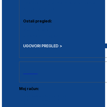
Estetska kirurgija i mali operativni zahvati
Aplikacija botoxa
Ostali pregledi:
Medicina rada
Sistematski pregled
UGOVORI PREGLED >
AKCIJE
Moj račun:
Prijava postojećeg korisnika
Registracija novog korisnika
Zaboravljena lozinka