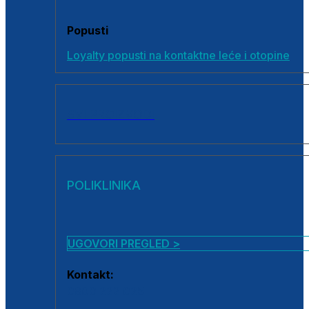
Popusti
Loyalty popusti na kontaktne leće i otopine
SVI PROIZVODI
POLIKLINIKA
UGOVORI PREGLED >
Kontakt:
0800 222 025