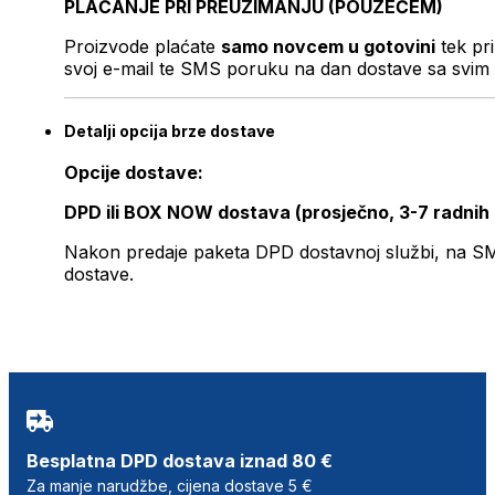
PLAĆANJE PRI PREUZIMANJU (POUZEĆEM)
Proizvode plaćate
samo novcem u gotovini
tek pr
svoj e-mail te SMS poruku na dan dostave sa svim 
Detalji opcija brze dostave
Opcije dostave:
DPD ili BOX NOW dostava (prosječno, 3-7 radnih
Nakon predaje paketa DPD dostavnoj službi, na SMS 
dostave.
Besplatna DPD dostava iznad 80 €
Za manje narudžbe, cijena dostave 5 €