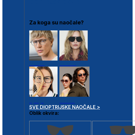
DIOPTRIJSKI OKVIRI
Za koga su naočale?
Muške
Ženske
Dječje
Unisex
SVE DIOPTRIJSKE NAOČALE >
Oblik okvira: