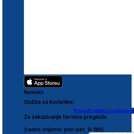
Kontakt:
Služba za korisnike:
shop@ghetaldus.hr
Pronađi najbližu poslovnic
Za zakazivanje termina pregleda
0800 222 025
(radno vrijeme: pon-pet, 8-16h)