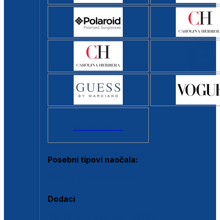
Svi brendovi >
Posebni tipovi naočala:
Okviri s clip-on dodatkom
Dodaci
Dodaci za dioptrijske naočale