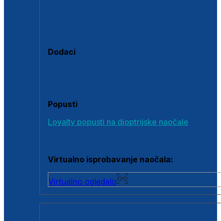
Polarizirane sunčane naočale
Fotokromatske sunčane naočale
Naočale s clip-on dodatkom
Dodaci
Dodaci za dioptrijske naočale
Poklon bonovi
Popusti
Loyalty popusti na dioptrijske naočale
Outlet dioptrijskih naočala
Virtualno isprobavanje naočala:
Virtualno ogledalo