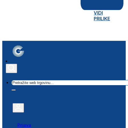
VIDI
PRILIKE
Traži
Prijava