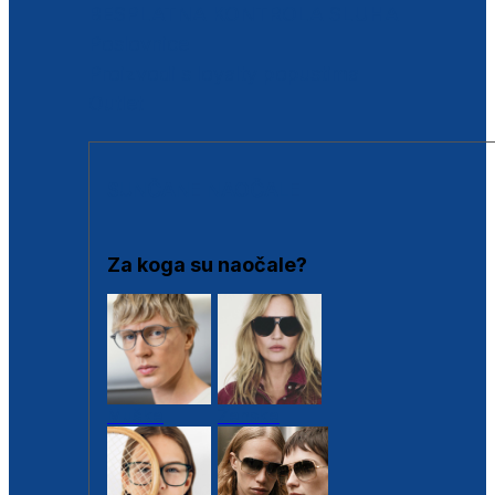
BESPLATNA KONTROLA SLUHA
Poslovnice
Proizvodi s loyalty popustima
Outlet
SUNČANE NAOČALE
Za koga su naočale?
Muške
Ženske