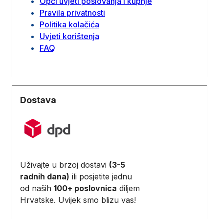
Opći uvjeti poslovanja i kupnje
Pravila privatnosti
Politika kolačića
Uvjeti korištenja
FAQ
Dostava
Uživajte u brzoj dostavi
(3-5
radnih dana)
ili posjetite jednu
od naših
100+ poslovnica
diljem
Hrvatske. Uvijek smo blizu vas!