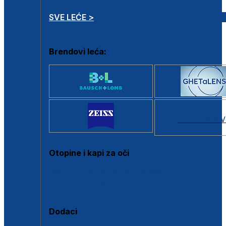
SVE LEĆE >
Brendovi leća:
SVI BRANDOV
Otopine i kapi za oči
Sve otopine za kontaktne leće
Sve kapi za oči
Dodaci