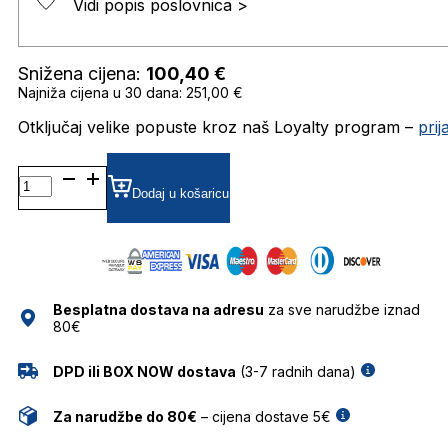
Vidi popis poslovnica >
Snižena cijena:
100,40
€
Najniža cijena u 30 dana: 251,00 €
Otključaj velike popuste kroz naš Loyalty program –
pri
HG1264/S
GRADIJENT SUNČANE
Dodaj u košaricu
NAOČALE
HUGO
količina
Besplatna dostava na adresu
za sve narudžbe iznad
80€
DPD ili BOX NOW dostava
(3-7 radnih dana)
Za narudžbe do 80€
– cijena dostave 5€