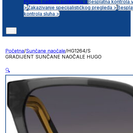
Pronađi najbližu polikliniku >
Besplatna kontrola 
>
Zakazivanje specijalističkog pregleda >
Bespla
Otvorena radna mjesta
kontrola sluha >
Početna
/
Sunčane naočale
/
HG1264/S
GRADIJENT SUNČANE NAOČALE HUGO
🔍