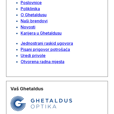
Poslovnice
Poliklinika
O Ghetaldusu
Naši brendovi
Novosti
Karijera u Ghetaldusu
Jednostrani raskid ugovora
Pisani prigovor potrošaća
Uredi privole
Otvorena radna mjesta
Vaš Ghetaldus