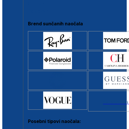
Clip-on
Poluokvir
Brend sunčanih naočala
Svi brendovi
Posebni tipovi naočala: