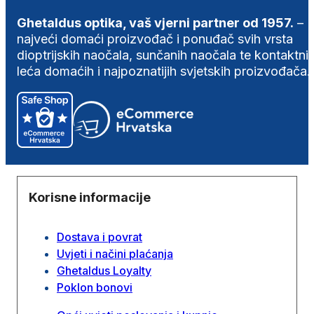
Ghetaldus optika, vaš vjerni partner od 1957.
–
najveći domaći proizvođač i ponuđač svih vrsta
dioptrijskih naočala, sunčanih naočala te kontaktni
leća domaćih i najpoznatijih svjetskih proizvođača.
Korisne informacije
Dostava i povrat
Uvjeti i načini plaćanja
Ghetaldus Loyalty
Poklon bonovi