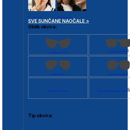
Dječje
Unisex
SVE SUNČANE NAOČALE >
Oblik okvira:
Kvadratan
Cat eye
Aviator
Četvrtasti
Svi oblici >
Virtualno ogled
Tip okvira:
Puni okvir