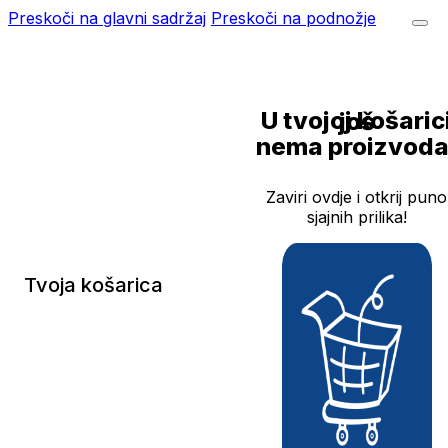
Preskoči na glavni sadržaj
Preskoči na podnožje
U tvojoj košarici još
nema proizvoda
Zaviri ovdje i otkrij puno
sjajnih prilika!
Tvoja košarica