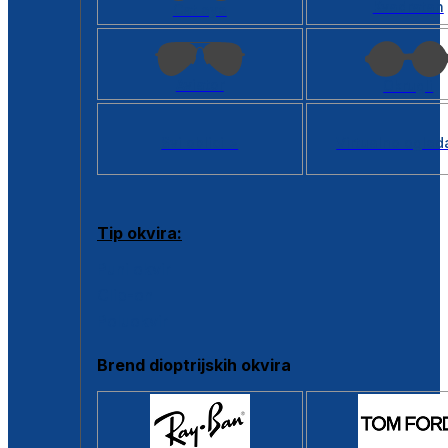
Kvadratan
Cat eye
Aviator
Okrugli
Svi oblici >
Virtualno ogled
Tip okvira:
Puni okvir
Clip-on
Poluokvir
Brend dioptrijskih okvira