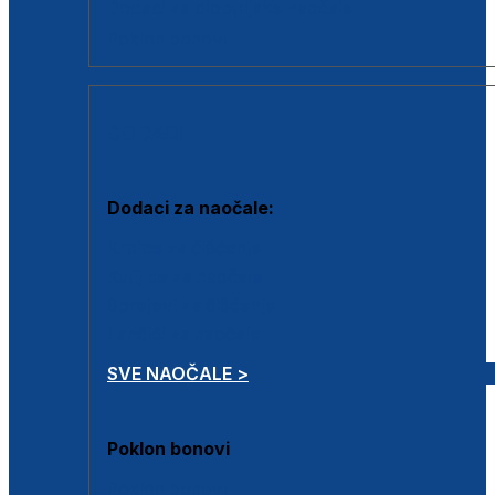
Dodaci za dioptrijske naočale
Poklon bonovi
DODACI
Dodaci za naočale:
Krpice za čišćenje
Kutijice za naočale
Sprejevi za čišćenje
Lančići za naočale
SVE NAOČALE >
Poklon bonovi
Poklon bonovi