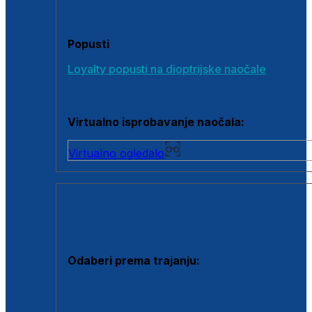
Poklon bonovi
Popusti
Loyalty popusti na dioptrijske naočale
Outlet dioptrijskih naočala
Virtualno isprobavanje naočala:
Virtualno ogledalo
KONTAKTNE LEĆE I OTOPINE
Odaberi prema trajanju:
Jednodnevne leće
Mjesečne leće