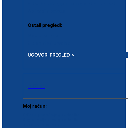
Estetska kirurgija i mali operativni zahvati
Aplikacija botoxa
Ostali pregledi:
Medicina rada
Sistematski pregled
UGOVORI PREGLED >
AKCIJE
Moj račun:
Prijava postojećeg korisnika
Registracija novog korisnika
Zaboravljena lozinka