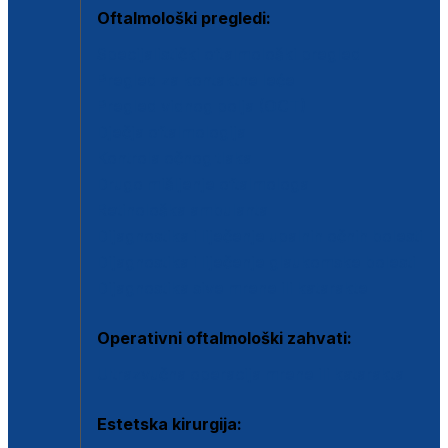
Oftalmološki pregledi:
Specijalistički oftalmološki pregled
Pregled za kontaktne leće
Pregled vidnog polja (OCT)
Dječja oftalmologija
Kontrola očnog tlaka
Drugo mišljenje oftalmologa
Retinološka ambulanta
Dijagnostika i liječenje upalnih očnih bolesti
Dijagnostika i liječenje glaukomske bolesti
Dijagnostika sive mrene ili katarakte
Operativni oftalmološki zahvati:
Ultrazvučna operacija mrene ili katarakta
Estetska kirurgija: