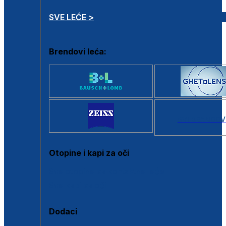
SVE LEĆE >
Brendovi leća:
SVI BRANDOV
Otopine i kapi za oči
Sve otopine za kontaktne leće
Sve kapi za oči
Dodaci