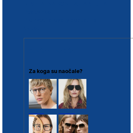
BESPLATNA KONTROLA SLUHA
Poslovnice
Proizvodi s loyalty popustima
Outlet
SUNČANE NAOČALE
Za koga su naočale?
Muške
Ženske