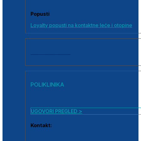
Popusti
Loyalty popusti na kontaktne leće i otopine
SVI PROIZVODI
POLIKLINIKA
UGOVORI PREGLED >
Kontakt:
0800 222 025