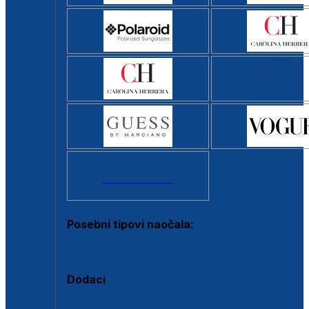
Svi brendovi >
Posebni tipovi naočala:
Okviri s clip-on dodatkom
Dodaci
Dodaci za dioptrijske naočale