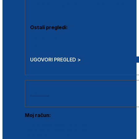
Estetska kirurgija i mali operativni zahvati
Aplikacija botoxa
Ostali pregledi:
Medicina rada
Sistematski pregled
UGOVORI PREGLED >
AKCIJE
Moj račun:
Prijava postojećeg korisnika
Registracija novog korisnika
Zaboravljena lozinka