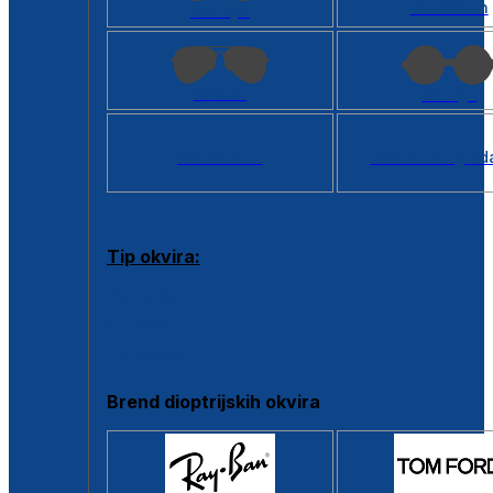
Kvadratan
Cat eye
Aviator
Okrugli
Svi oblici >
Virtualno ogled
Tip okvira:
Puni okvir
Clip-on
Poluokvir
Brend dioptrijskih okvira