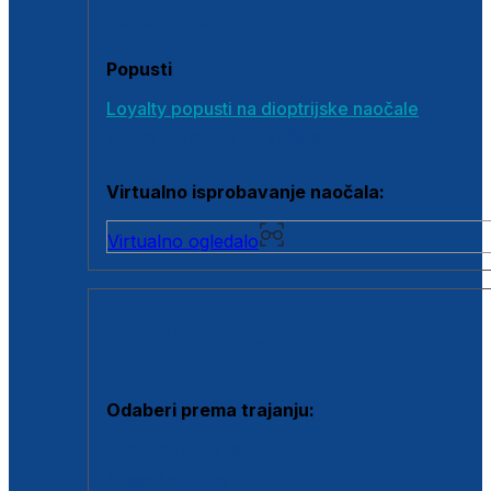
Poklon bonovi
Popusti
Loyalty popusti na dioptrijske naočale
Outlet dioptrijskih naočala
Virtualno isprobavanje naočala:
Virtualno ogledalo
KONTAKTNE LEĆE I OTOPINE
Odaberi prema trajanju:
Jednodnevne leće
Mjesečne leće