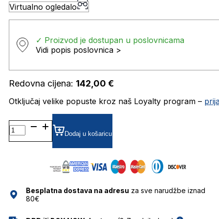
Virtualno ogledalo
✓ Proizvod je dostupan u poslovnicama
Vidi popis poslovnica >
Redovna cijena:
142,00
€
Otključaj velike popuste kroz naš Loyalty program –
pri
HU582401 DIOPTRIJSKI
OKVIRI
Dodaj u košaricu
HUMPHREY'S
količina
Besplatna dostava na adresu
za sve narudžbe iznad
80€