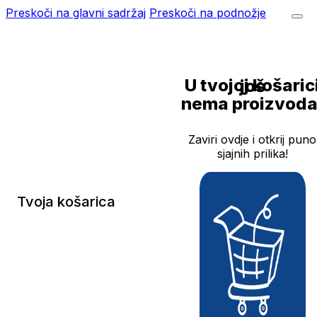
Preskoči na glavni sadržaj
Preskoči na podnožje
U tvojoj košarici još
nema proizvoda
Zaviri ovdje i otkrij puno
sjajnih prilika!
Tvoja košarica