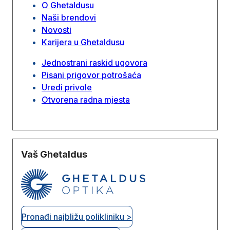
O Ghetaldusu
Naši brendovi
Novosti
Karijera u Ghetaldusu
Jednostrani raskid ugovora
Pisani prigovor potrošaća
Uredi privole
Otvorena radna mjesta
Vaš Ghetaldus
Pronađi najbližu polikliniku >