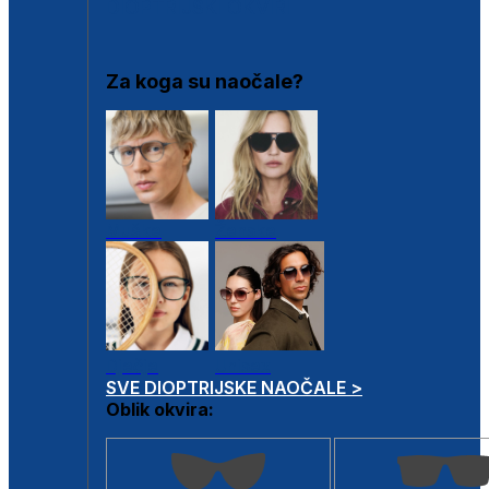
DIOPTRIJSKI OKVIRI
Za koga su naočale?
Muške
Ženske
Dječje
Unisex
SVE DIOPTRIJSKE NAOČALE >
Oblik okvira: