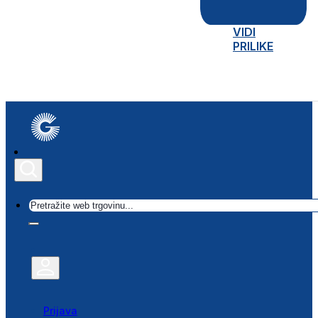
VIDI
PRILIKE
Traži
Prijava