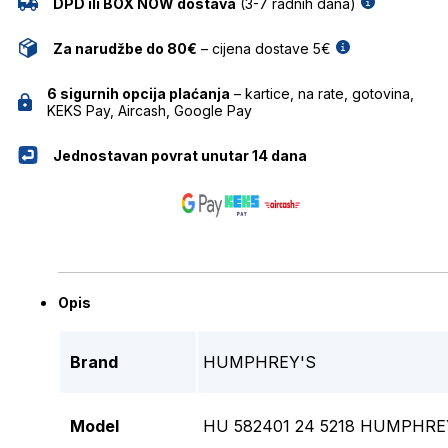
DPD ili BOX NOW dostava
(3-7 radnih dana)
Za narudžbe do 80€
– cijena dostave 5€
6 sigurnih opcija plaćanja
– kartice, na rate, gotovina,
KEKS Pay, Aircash, Google Pay
Jednostavan povrat unutar 14 dana
Opis
Brand
HUMPHREY'S
Model
HU 582401 24 5218 HUMPHRE