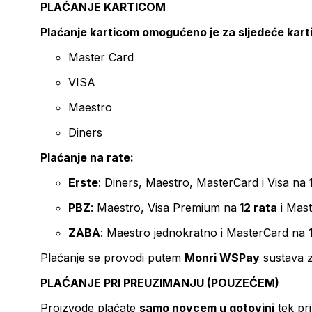
PLAĆANJE KARTICOM
Plaćanje karticom omogućeno je za sljedeće kart
Master Card
VISA
Maestro
Diners
Plaćanje na rate:
Erste
: Diners, Maestro, MasterCard i Visa na
PBZ
: Maestro, Visa Premium na
12 rata
i Mas
ZABA
: Maestro jednokratno i MasterCard na 
Plaćanje se provodi putem
Monri WSPay
sustava z
PLAĆANJE PRI PREUZIMANJU (POUZEĆEM)
Proizvode plaćate
samo novcem u gotovini
tek pr