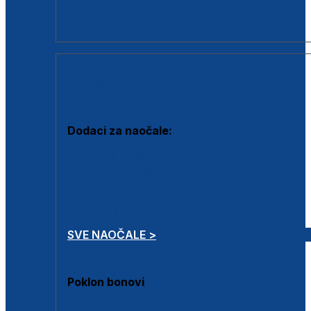
Dodaci za dioptrijske naočale
Poklon bonovi
DODACI
Dodaci za naočale:
Krpice za čišćenje
Kutijice za naočale
Sprejevi za čišćenje
Lančići za naočale
SVE NAOČALE >
Poklon bonovi
Poklon bonovi