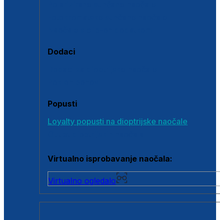
Polarizirane sunčane naočale
Fotokromatske sunčane naočale
Naočale s clip-on dodatkom
Dodaci
Dodaci za dioptrijske naočale
Poklon bonovi
Popusti
Loyalty popusti na dioptrijske naočale
Outlet dioptrijskih naočala
Virtualno isprobavanje naočala:
Virtualno ogledalo