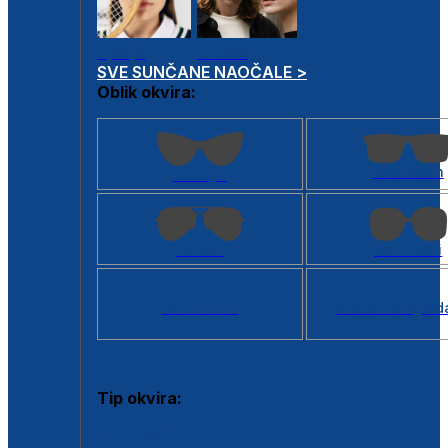
Dječje
Unisex
SVE SUNČANE NAOČALE >
Oblik okvira:
Kvadratan
Cat eye
Aviator
Četvrtasti
Svi oblici >
Virtualno ogled
Tip okvira:
Puni okvir