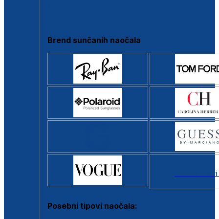
Clip-on
Poluokvir
Brend sunčanih naočala
Svi brendovi
Posebni tipovi naočala: