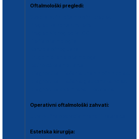
Oftalmološki pregledi:
Specijalistički oftalmološki pregled
Pregled za kontaktne leće
Pregled vidnog polja (OCT)
Dječja oftalmologija
Kontrola očnog tlaka
Drugo mišljenje oftalmologa
Retinološka ambulanta
Dijagnostika i liječenje upalnih očnih bolesti
Dijagnostika i liječenje glaukomske bolesti
Dijagnostika sive mrene ili katarakte
Operativni oftalmološki zahvati:
Ultrazvučna operacija mrene ili katarakta
Estetska kirurgija: