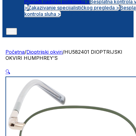
Pronađi najbližu polikliniku >
Besplatna kontrola 
>
Zakazivanje specijalističkog pregleda >
Bespla
Otvorena radna mjesta
kontrola sluha >
Početna
/
Dioptrijski okviri
/
HU582401 DIOPTRIJSKI
OKVIRI HUMPHREY’S
🔍