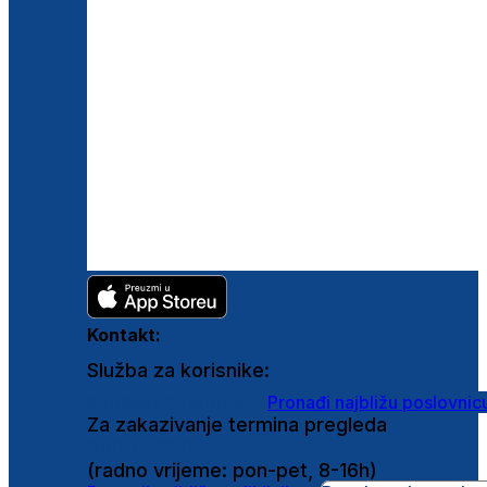
Kontakt:
Služba za korisnike:
shop@ghetaldus.hr
Pronađi najbližu poslovnic
Za zakazivanje termina pregleda
0800 222 025
(radno vrijeme: pon-pet, 8-16h)