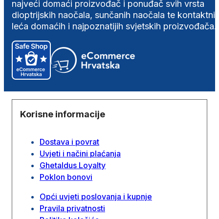
najveći domaći proizvođač i ponuđač svih vrsta
dioptrijskih naočala, sunčanih naočala te kontaktni
leća domaćih i najpoznatijih svjetskih proizvođača.
Korisne informacije
Dostava i povrat
Uvjeti i načini plaćanja
Ghetaldus Loyalty
Poklon bonovi
Opći uvjeti poslovanja i kupnje
Pravila privatnosti