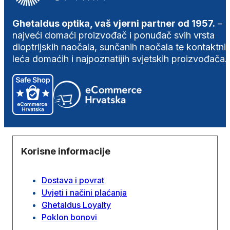
Ghetaldus optika, vaš vjerni partner od 1957.
–
najveći domaći proizvođač i ponuđač svih vrsta
dioptrijskih naočala, sunčanih naočala te kontaktni
leća domaćih i najpoznatijih svjetskih proizvođača.
Korisne informacije
Dostava i povrat
Uvjeti i načini plaćanja
Ghetaldus Loyalty
Poklon bonovi