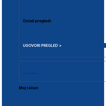
Estetska kirurgija i mali operativni zahvati
Aplikacija botoxa
Ostali pregledi:
Medicina rada
Sistematski pregled
UGOVORI PREGLED >
AKCIJE
Moj račun:
Prijava postojećeg korisnika
Registracija novog korisnika
Zaboravljena lozinka