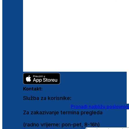
Kontakt:
Služba za korisnike:
shop@ghetaldus.hr
Pronađi najbližu poslovnic
Za zakazivanje termina pregleda
0800 222 025
(radno vrijeme: pon-pet, 8-16h)