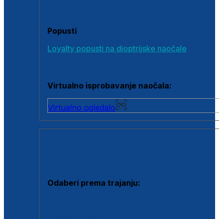
Poklon bonovi
Popusti
Loyalty popusti na dioptrijske naočale
Outlet dioptrijskih naočala
Virtualno isprobavanje naočala:
Virtualno ogledalo
KONTAKTNE LEĆE I OTOPINE
Odaberi prema trajanju:
Jednodnevne leće
Mjesečne leće