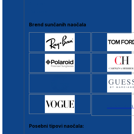
Clip-on
Poluokvir
Brend sunčanih naočala
Svi brendovi
Posebni tipovi naočala: