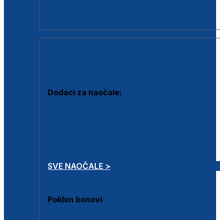
Dodaci za dioptrijske naočale
Poklon bonovi
DODACI
Dodaci za naočale:
Krpice za čišćenje
Kutijice za naočale
Sprejevi za čišćenje
Lančići za naočale
SVE NAOČALE >
Poklon bonovi
Poklon bonovi