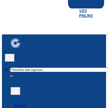
VIDI
PRILIKE
Traži
Prijava