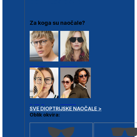
DIOPTRIJSKI OKVIRI
Za koga su naočale?
Muške
Ženske
Dječje
Unisex
SVE DIOPTRIJSKE NAOČALE >
Oblik okvira: