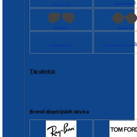
Kvadratan
Cat eye
Aviator
Okrugli
Svi oblici >
Virtualno ogled
Tip okvira:
Puni okvir
Clip-on
Poluokvir
Brend dioptrijskih okvira