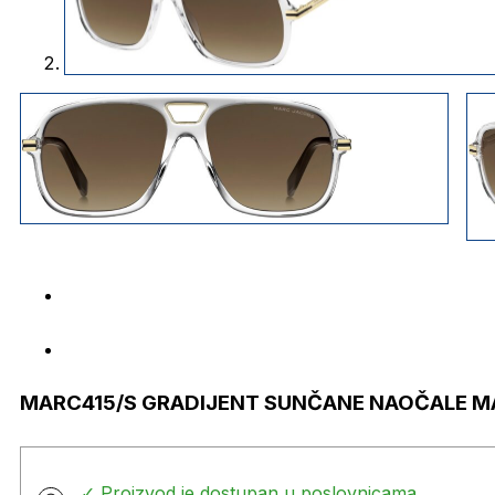
MARC415/S GRADIJENT SUNČANE NAOČALE M
✓ Proizvod je dostupan u poslovnicama