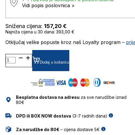
Vidi popis poslovnica >
Snižena cijena:
157,20
€
Najniža cijena u 30 dana: 393,00 €
Otključaj velike popuste kroz naš Loyalty program –
pri
MARC415/S
GRADIJENT SUNČANE
Dodaj u košaricu
NAOČALE
MARC
JACOBS
količina
Besplatna dostava na adresu
za sve narudžbe iznad
80€
DPD ili BOX NOW dostava
(3-7 radnih dana)
Za narudžbe do 80€
– cijena dostave 5€