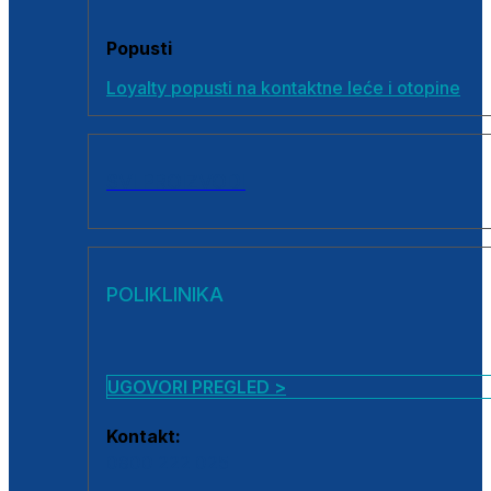
Popusti
Loyalty popusti na kontaktne leće i otopine
SVI PROIZVODI
POLIKLINIKA
UGOVORI PREGLED >
Kontakt:
0800 222 025