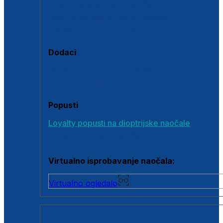
Polarizirane sunčane naočale
Fotokromatske sunčane naočale
Naočale s clip-on dodatkom
Dodaci
Dodaci za dioptrijske naočale
Poklon bonovi
Popusti
Loyalty popusti na dioptrijske naočale
Outlet dioptrijskih naočala
Virtualno isprobavanje naočala:
Virtualno ogledalo