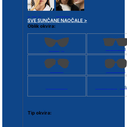
Dječje
Unisex
SVE SUNČANE NAOČALE >
Oblik okvira:
Kvadratan
Cat eye
Aviator
Četvrtasti
Svi oblici >
Virtualno ogled
Tip okvira:
Puni okvir