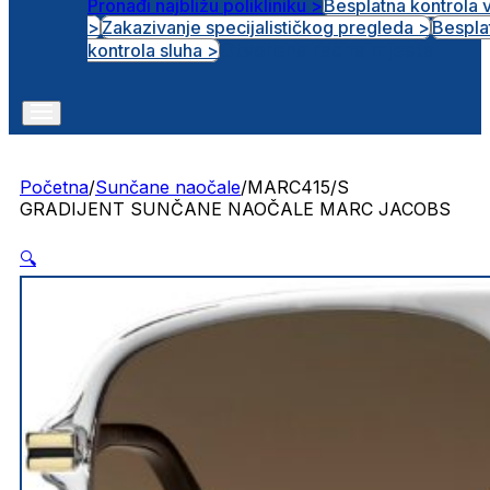
Pronađi najbližu polikliniku >
Besplatna kontrola 
>
Zakazivanje specijalističkog pregleda >
Bespla
Otvorena radna mjesta
kontrola sluha >
Početna
/
Sunčane naočale
/
MARC415/S
GRADIJENT SUNČANE NAOČALE MARC JACOBS
🔍