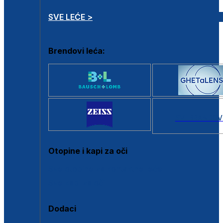
SVE LEĆE >
Brendovi leća:
SVI BRANDOV
Otopine i kapi za oči
Sve otopine za kontaktne leće
Sve kapi za oči
Dodaci