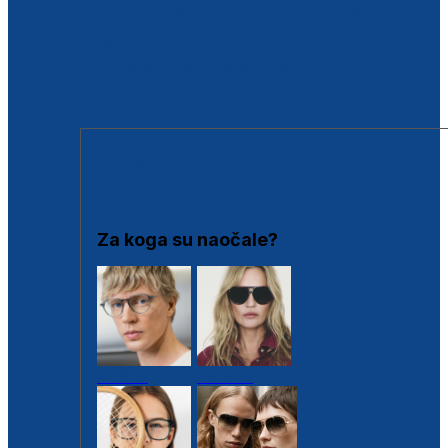
BESPLATNA KONTROLA SLUHA
Poslovnice
Proizvodi s loyalty popustima
Outlet
SUNČANE NAOČALE
Za koga su naočale?
Muške
Ženske