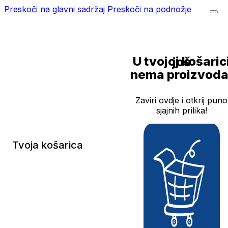
Preskoči na glavni sadržaj
Preskoči na podnožje
U tvojoj košarici još
nema proizvoda
Zaviri ovdje i otkrij puno
sjajnih prilika!
Tvoja košarica