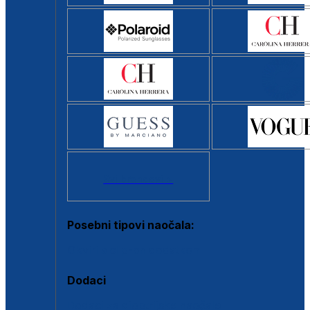
Svi brendovi >
Posebni tipovi naočala:
Okviri s clip-on dodatkom
Dodaci
Dodaci za dioptrijske naočale