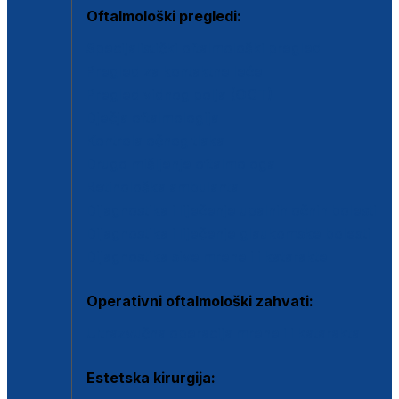
Oftalmološki pregledi:
Specijalistički oftalmološki pregled
Pregled za kontaktne leće
Pregled vidnog polja (OCT)
Dječja oftalmologija
Kontrola očnog tlaka
Drugo mišljenje oftalmologa
Retinološka ambulanta
Dijagnostika i liječenje upalnih očnih bolesti
Dijagnostika i liječenje glaukomske bolesti
Dijagnostika sive mrene ili katarakte
Operativni oftalmološki zahvati:
Ultrazvučna operacija mrene ili katarakta
Estetska kirurgija: