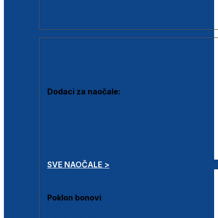
Dodaci za dioptrijske naočale
Poklon bonovi
DODACI
Dodaci za naočale:
Krpice za čišćenje
Kutijice za naočale
Sprejevi za čišćenje
Lančići za naočale
SVE NAOČALE >
Poklon bonovi
Poklon bonovi