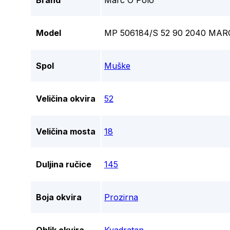
Brand
Marc O'Polo
Model
MP 506184/S 52 90 2040 MA
Spol
Muške
Veličina okvira
52
Veličina mosta
18
Duljina ručice
145
Boja okvira
Prozirna