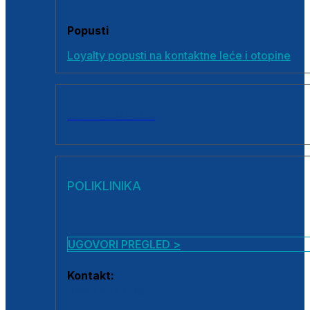
Popusti
Loyalty popusti na kontaktne leće i otopine
SVI PROIZVODI
POLIKLINIKA
UGOVORI PREGLED >
Kontakt:
0800 222 025