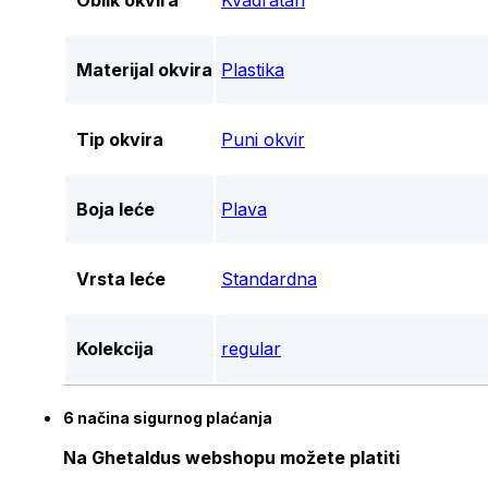
Oblik okvira
Kvadratan
Materijal okvira
Plastika
Tip okvira
Puni okvir
Boja leće
Plava
Vrsta leće
Standardna
Kolekcija
regular
6 načina sigurnog plaćanja
Na Ghetaldus webshopu možete platiti