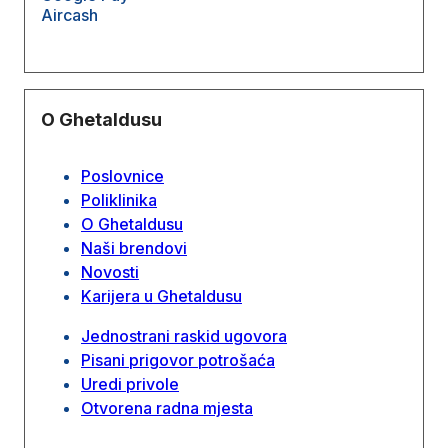
Aircash
O Ghetaldusu
Poslovnice
Poliklinika
O Ghetaldusu
Naši brendovi
Novosti
Karijera u Ghetaldusu
Jednostrani raskid ugovora
Pisani prigovor potrošaća
Uredi privole
Otvorena radna mjesta