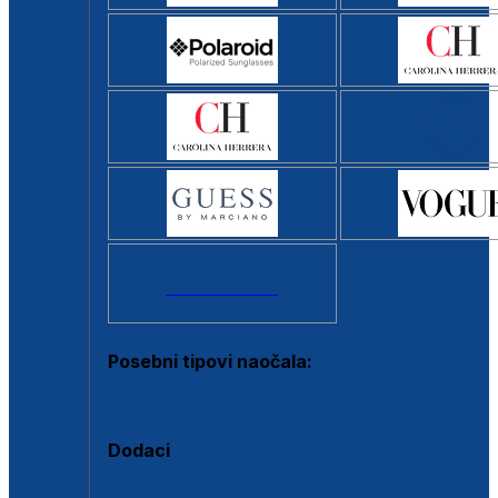
Svi brendovi >
Posebni tipovi naočala:
Okviri s clip-on dodatkom
Dodaci
Dodaci za dioptrijske naočale