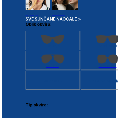
Dječje
Unisex
SVE SUNČANE NAOČALE >
Oblik okvira:
Kvadratan
Cat eye
Aviator
Četvrtasti
Svi oblici >
Virtualno ogled
Tip okvira:
Puni okvir