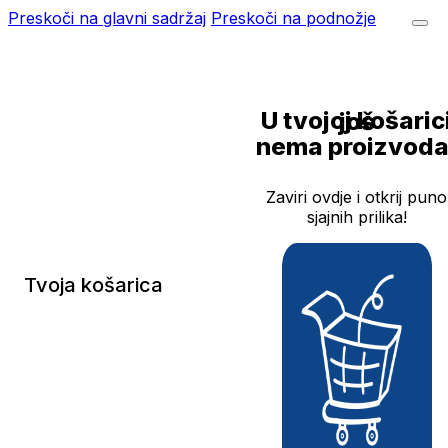
Preskoči na glavni sadržaj
Preskoči na podnožje
U tvojoj košarici još
nema proizvoda
Zaviri ovdje i otkrij puno
sjajnih prilika!
Tvoja košarica