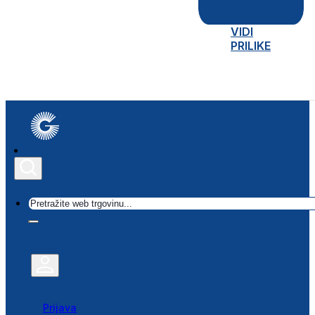
VIDI
PRILIKE
Traži
Prijava