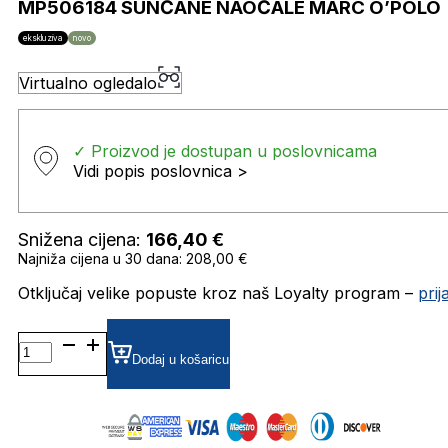
MP506184 SUNČANE NAOČALE MARC O’POLO
ekskluziva
novo
Virtualno ogledalo
✓ Proizvod je dostupan u poslovnicama
Vidi popis poslovnica >
Snižena cijena:
166,40
€
Najniža cijena u 30 dana: 208,00 €
Otključaj velike popuste kroz naš Loyalty program –
pri
MP506184 SUNČANE
NAOČALE
Dodaj u košaricu
MARC
O'POLO
količina