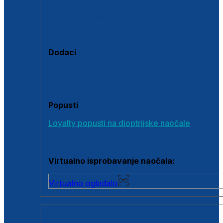
Polarizirane sunčane naočale
Fotokromatske sunčane naočale
Naočale s clip-on dodatkom
Dodaci
Dodaci za dioptrijske naočale
Poklon bonovi
Popusti
Loyalty popusti na dioptrijske naočale
Outlet dioptrijskih naočala
Virtualno isprobavanje naočala:
Virtualno ogledalo