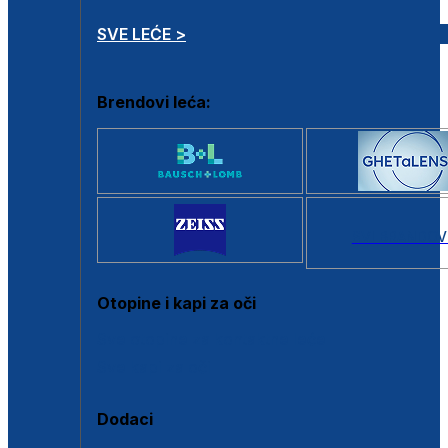
SVE LEĆE >
Brendovi leća:
SVI BRANDOV
Otopine i kapi za oči
Sve otopine za kontaktne leće
Sve kapi za oči
Dodaci