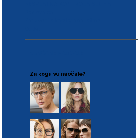
BESPLATNA KONTROLA SLUHA
Poslovnice
Proizvodi s loyalty popustima
Outlet
SUNČANE NAOČALE
Za koga su naočale?
Muške
Ženske