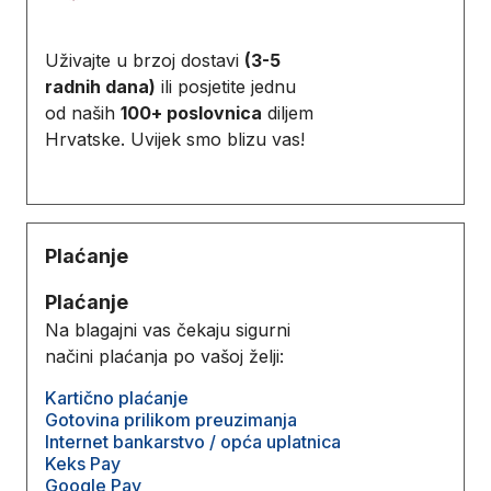
Uživajte u brzoj dostavi
(3-5
radnih dana)
ili posjetite jednu
od naših
100+ poslovnica
diljem
Hrvatske. Uvijek smo blizu vas!
Plaćanje
Plaćanje
Na blagajni vas čekaju sigurni
načini plaćanja po vašoj želji:
Kartično plaćanje
Gotovina prilikom preuzimanja
Internet bankarstvo / opća uplatnica
Keks Pay
Google Pay