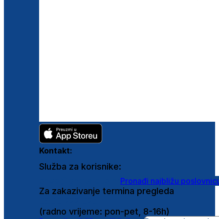
Kontakt:
Služba za korisnike:
shop@ghetaldus.hr
Pronađi najbližu poslovnic
Za zakazivanje termina pregleda
0800 222 025
(radno vrijeme: pon-pet, 8-16h)