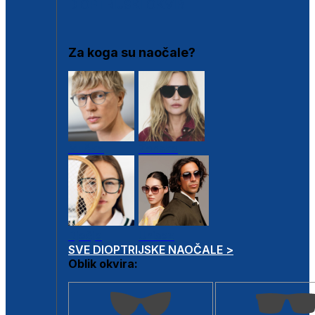
DIOPTRIJSKI OKVIRI
Za koga su naočale?
Muške
Ženske
Dječje
Unisex
SVE DIOPTRIJSKE NAOČALE >
Oblik okvira: