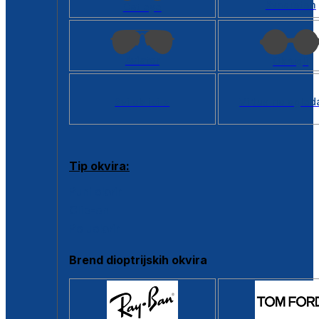
Kvadratan
Cat eye
Aviator
Okrugli
Svi oblici >
Virtualno ogled
Tip okvira:
Puni okvir
Clip-on
Poluokvir
Brend dioptrijskih okvira