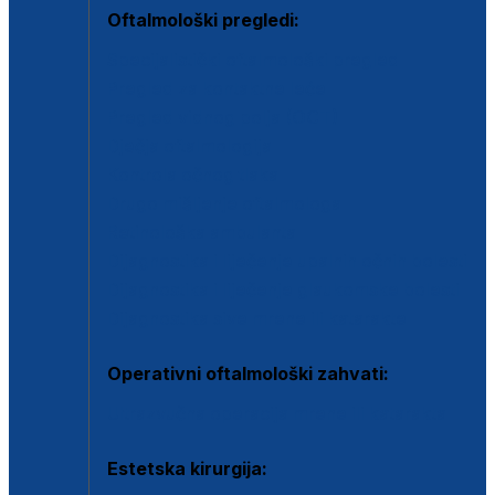
Oftalmološki pregledi:
Specijalistički oftalmološki pregled
Pregled za kontaktne leće
Pregled vidnog polja (OCT)
Dječja oftalmologija
Kontrola očnog tlaka
Drugo mišljenje oftalmologa
Retinološka ambulanta
Dijagnostika i liječenje upalnih očnih bolesti
Dijagnostika i liječenje glaukomske bolesti
Dijagnostika sive mrene ili katarakte
Operativni oftalmološki zahvati:
Ultrazvučna operacija mrene ili katarakta
Estetska kirurgija: