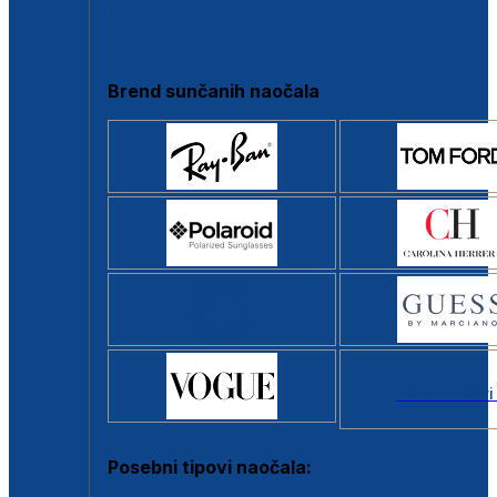
Clip-on
Poluokvir
Brend sunčanih naočala
Svi brendovi
Posebni tipovi naočala: