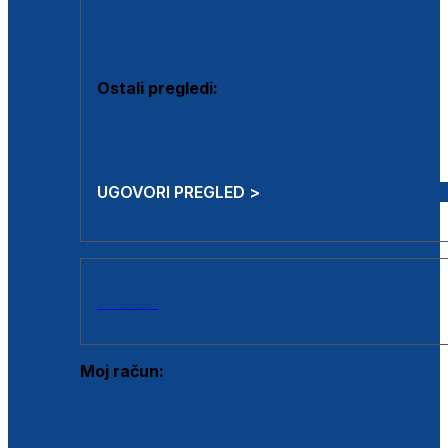
Estetska kirurgija i mali operativni zahvati
Aplikacija botoxa
Ostali pregledi:
Medicina rada
Sistematski pregled
UGOVORI PREGLED >
AKCIJE
Moj račun:
Prijava postojećeg korisnika
Registracija novog korisnika
Zaboravljena lozinka