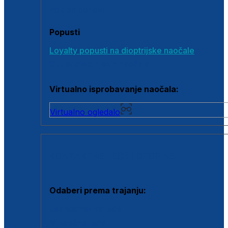
Poklon bonovi
Popusti
Loyalty popusti na dioptrijske naočale
Outlet dioptrijskih naočala
Virtualno isprobavanje naočala:
Virtualno ogledalo
KONTAKTNE LEĆE I OTOPINE
Odaberi prema trajanju:
Jednodnevne leće
Mjesečne leće