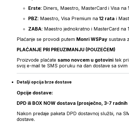
Erste
: Diners, Maestro, MasterCard i Visa na
PBZ
: Maestro, Visa Premium na
12 rata
i Mas
ZABA
: Maestro jednokratno i MasterCard na 
Plaćanje se provodi putem
Monri WSPay
sustava z
PLAĆANJE PRI PREUZIMANJU (POUZEĆEM)
Proizvode plaćate
samo novcem u gotovini
tek pr
svoj e-mail te SMS poruku na dan dostave sa svim 
Detalji opcija brze dostave
Opcije dostave:
DPD ili BOX NOW dostava (prosječno, 3-7 radnih
Nakon predaje paketa DPD dostavnoj službi, na SMS 
dostave.