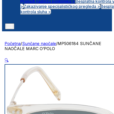
Pronađi najbližu polikliniku >
Besplatna kontrola 
>
Zakazivanje specijalističkog pregleda >
Bespla
Otvorena radna mjesta
kontrola sluha >
Početna
/
Sunčane naočale
/
MP506184 SUNČANE
NAOČALE MARC O’POLO
🔍