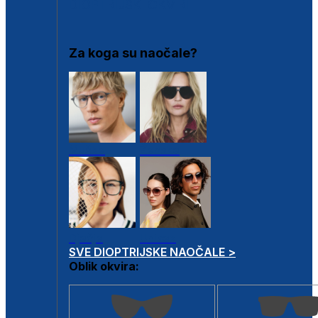
DIOPTRIJSKI OKVIRI
Za koga su naočale?
Muške
Ženske
Dječje
Unisex
SVE DIOPTRIJSKE NAOČALE >
Oblik okvira: