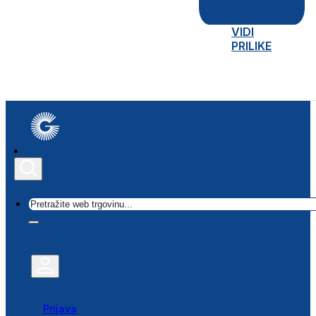
VIDI
PRILIKE
Traži
Prijava