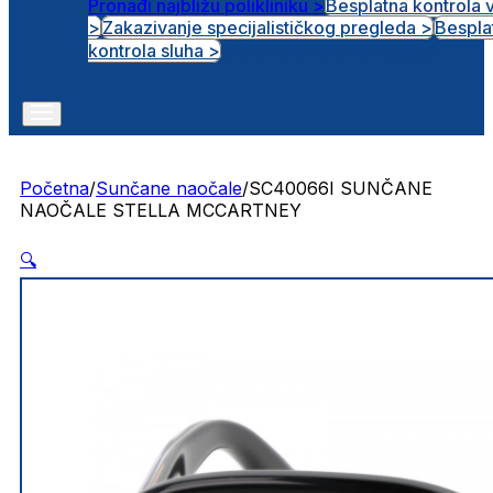
Pronađi najbližu polikliniku >
Besplatna kontrola 
>
Zakazivanje specijalističkog pregleda >
Bespla
Otvorena radna mjesta
kontrola sluha >
Početna
/
Sunčane naočale
/
SC40066I SUNČANE
NAOČALE STELLA MCCARTNEY
🔍