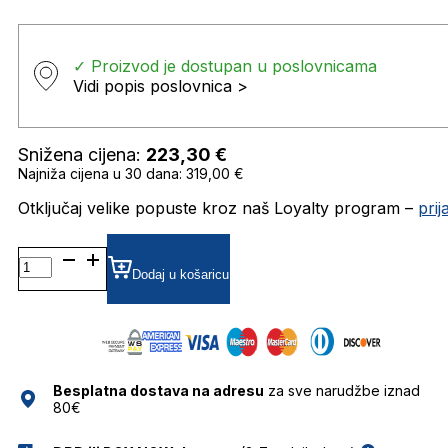
✓ Proizvod je dostupan u poslovnicama
Vidi popis poslovnica >
Snižena cijena:
223,30
€
Najniža cijena u 30 dana: 319,00 €
Otključaj velike popuste kroz naš Loyalty program –
pri
SC40066I SUNČANE
NAOČALE
Dodaj u košaricu
STELLA
MCCARTNEY
količina
Besplatna dostava na adresu
za sve narudžbe iznad
80€