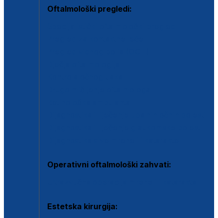
Oftalmološki pregledi:
Specijalistički oftalmološki pregled
Pregled za kontaktne leće
Pregled vidnog polja (OCT)
Dječja oftalmologija
Kontrola očnog tlaka
Drugo mišljenje oftalmologa
Retinološka ambulanta
Dijagnostika i liječenje upalnih očnih bolesti
Dijagnostika i liječenje glaukomske bolesti
Dijagnostika sive mrene ili katarakte
Operativni oftalmološki zahvati:
Ultrazvučna operacija mrene ili katarakta
Estetska kirurgija: