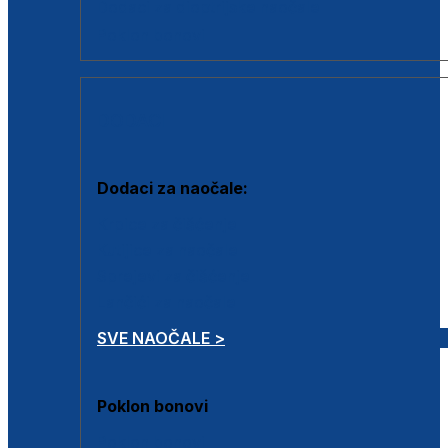
Dodaci za dioptrijske naočale
Poklon bonovi
DODACI
Dodaci za naočale:
Krpice za čišćenje
Kutijice za naočale
Sprejevi za čišćenje
Lančići za naočale
SVE NAOČALE >
Poklon bonovi
Poklon bonovi