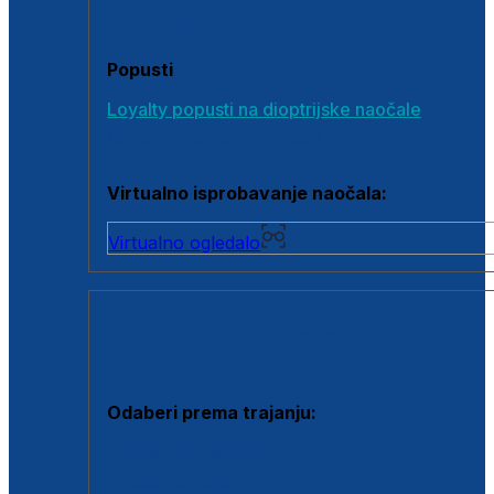
Poklon bonovi
Popusti
Loyalty popusti na dioptrijske naočale
Outlet dioptrijskih naočala
Virtualno isprobavanje naočala:
Virtualno ogledalo
KONTAKTNE LEĆE I OTOPINE
Odaberi prema trajanju:
Jednodnevne leće
Mjesečne leće