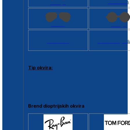
Kvadratan
Cat eye
Aviator
Okrugli
Svi oblici >
Virtualno ogled
Tip okvira:
Puni okvir
Clip-on
Poluokvir
Brend dioptrijskih okvira