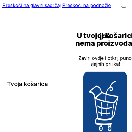
Preskoči na glavni sadržaj
Preskoči na podnožje
U tvojoj košarici još
nema proizvoda
Zaviri ovdje i otkrij puno
sjajnih prilika!
Tvoja košarica