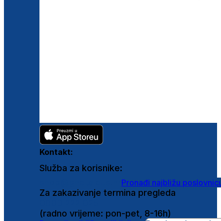
Kontakt:
Služba za korisnike:
shop@ghetaldus.hr
Pronađi najbližu poslovnic
Za zakazivanje termina pregleda
0800 222 025
(radno vrijeme: pon-pet, 8-16h)