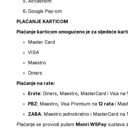
Aircashom
Google Pay-om
PLAĆANJE KARTICOM
Plaćanje karticom omogućeno je za sljedeće kart
Master Card
VISA
Maestro
Diners
Plaćanje na rate:
Erste
: Diners, Maestro, MasterCard i Visa na
PBZ
: Maestro, Visa Premium na
12 rata
i Mas
ZABA
: Maestro jednokratno i MasterCard na 
Plaćanje se provodi putem
Monri WSPay
sustava z