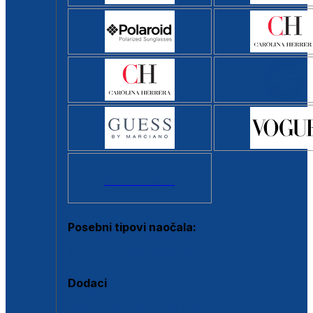
Svi brendovi >
Posebni tipovi naočala:
Okviri s clip-on dodatkom
Dodaci
Dodaci za dioptrijske naočale