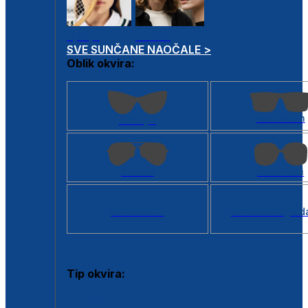
Dječje
Unisex
SVE SUNČANE NAOČALE >
Oblik okvira:
Kvadratan
Cat eye
Aviator
Četvrtasti
Svi oblici >
Virtualno ogled
Tip okvira:
Puni okvir