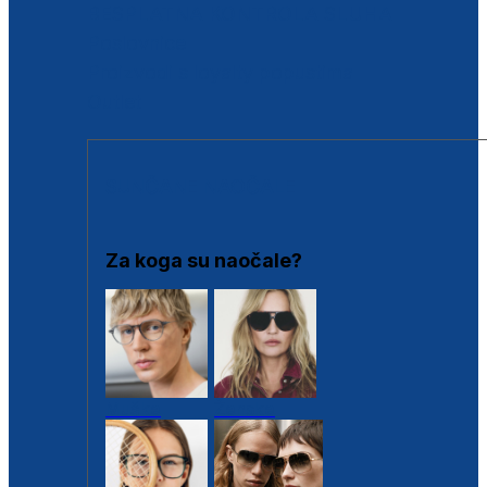
BESPLATNA KONTROLA SLUHA
Poslovnice
Proizvodi s loyalty popustima
Outlet
SUNČANE NAOČALE
Za koga su naočale?
Muške
Ženske