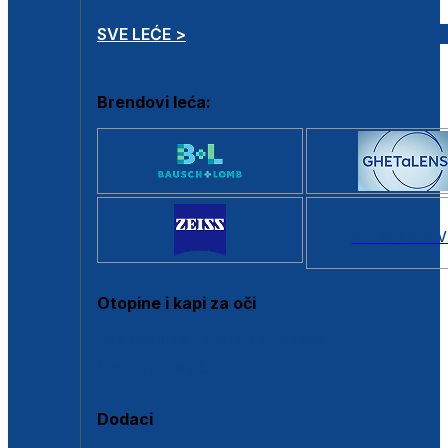
SVE LEĆE >
Brendovi leća:
SVI BRANDOV
Otopine i kapi za oči
Sve otopine za kontaktne leće
Sve kapi za oči
Dodaci