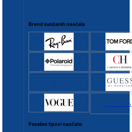
Clip-on
Poluokvir
Brend sunčanih naočala
Svi brendovi
Posebni tipovi naočala: