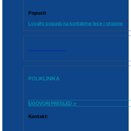
Popusti
Loyalty popusti na kontaktne leće i otopine
SVI PROIZVODI
POLIKLINIKA
UGOVORI PREGLED >
Kontakt:
0800 222 025