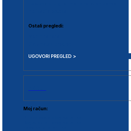
Estetska kirurgija i mali operativni zahvati
Aplikacija botoxa
Ostali pregledi:
Medicina rada
Sistematski pregled
UGOVORI PREGLED >
AKCIJE
Moj račun:
Prijava postojećeg korisnika
Registracija novog korisnika
Zaboravljena lozinka