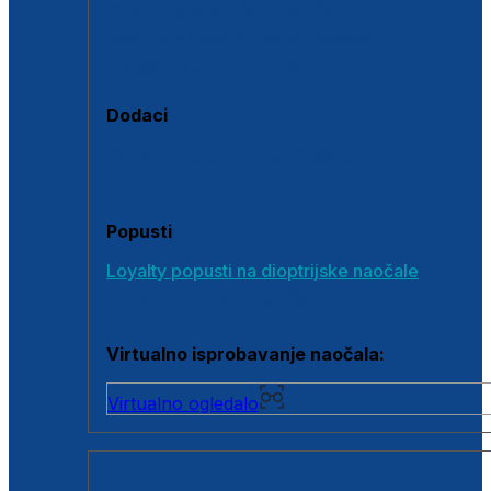
Polarizirane sunčane naočale
Fotokromatske sunčane naočale
Naočale s clip-on dodatkom
Dodaci
Dodaci za dioptrijske naočale
Poklon bonovi
Popusti
Loyalty popusti na dioptrijske naočale
Outlet dioptrijskih naočala
Virtualno isprobavanje naočala:
Virtualno ogledalo