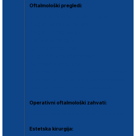
Oftalmološki pregledi:
Specijalistički oftalmološki pregled
Pregled za kontaktne leće
Pregled vidnog polja (OCT)
Dječja oftalmologija
Kontrola očnog tlaka
Drugo mišljenje oftalmologa
Retinološka ambulanta
Dijagnostika i liječenje upalnih očnih bolesti
Dijagnostika i liječenje glaukomske bolesti
Dijagnostika sive mrene ili katarakte
Operativni oftalmološki zahvati:
Ultrazvučna operacija mrene ili katarakta
Estetska kirurgija: