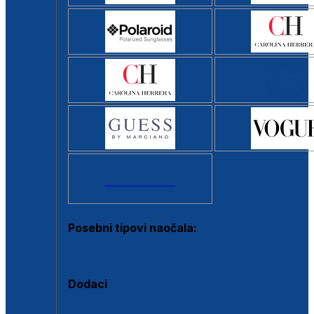
Svi brendovi >
Posebni tipovi naočala:
Okviri s clip-on dodatkom
Dodaci
Dodaci za dioptrijske naočale