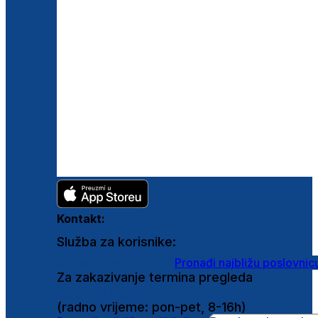
Kontakt:
Služba za korisnike:
shop@ghetaldus.hr
Pronađi najbližu poslovnic
Za zakazivanje termina pregleda
0800 222 025
(radno vrijeme: pon-pet, 8-16h)