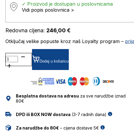
✓ Proizvod je dostupan u poslovnicama
Vidi popis poslovnica >
Redovna cijena:
246,00
€
Otključaj velike popuste kroz naš Loyalty program –
pri
TH1863 DIOPTRIJSKI
OKVIRI
Dodaj u košaricu
TOMMY
HILFIGER
količina
Besplatna dostava na adresu
za sve narudžbe iznad
80€
DPD ili BOX NOW dostava
(3-7 radnih dana)
Za narudžbe do 80€
– cijena dostave 5€