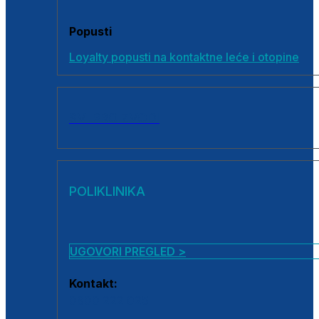
Popusti
Loyalty popusti na kontaktne leće i otopine
SVI PROIZVODI
POLIKLINIKA
UGOVORI PREGLED >
Kontakt:
0800 222 025