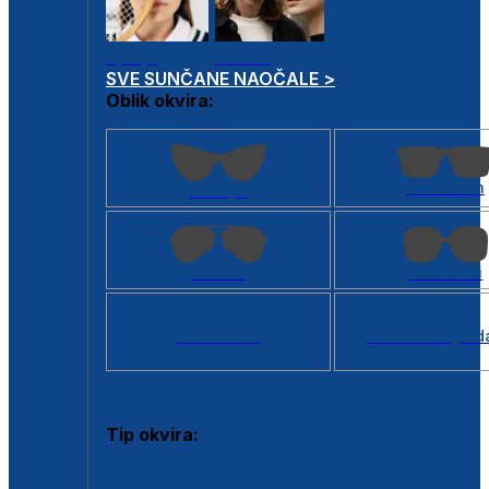
Dječje
Unisex
SVE SUNČANE NAOČALE >
Oblik okvira:
Kvadratan
Cat eye
Aviator
Četvrtasti
Svi oblici >
Virtualno ogled
Tip okvira:
Puni okvir