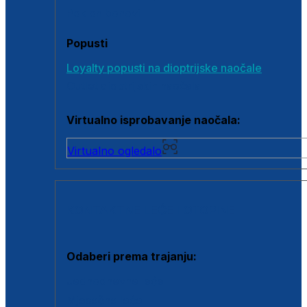
Poklon bonovi
Popusti
Loyalty popusti na dioptrijske naočale
Outlet dioptrijskih naočala
Virtualno isprobavanje naočala:
Virtualno ogledalo
KONTAKTNE LEĆE I OTOPINE
Odaberi prema trajanju:
Jednodnevne leće
Mjesečne leće