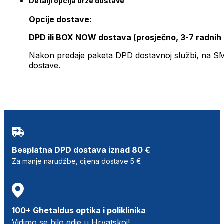
Detalji opcija brze dostave
Opcije dostave:
DPD ili BOX NOW dostava (prosječno, 3-7 radnih
Nakon predaje paketa DPD dostavnoj službi, na SMS 
dostave.
Besplatna DPD dostava iznad 80 €
Za manje narudžbe, cijena dostave 5 €
100+ Ghetaldus optika i poliklinika
Vidimo se bilo gdje u Hrvatskoj!