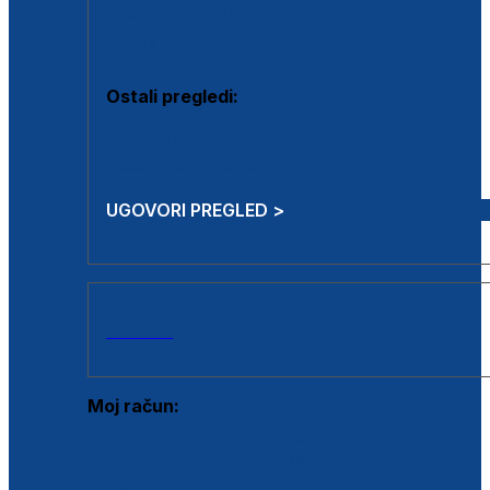
Estetska kirurgija i mali operativni zahvati
Aplikacija botoxa
Ostali pregledi:
Medicina rada
Sistematski pregled
UGOVORI PREGLED >
AKCIJE
Moj račun:
Prijava postojećeg korisnika
Registracija novog korisnika
Zaboravljena lozinka