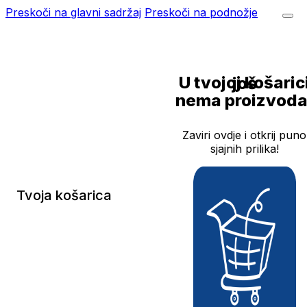
Preskoči na glavni sadržaj
Preskoči na podnožje
U tvojoj košarici još
nema proizvoda
Zaviri ovdje i otkrij puno
sjajnih prilika!
Tvoja košarica