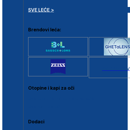
SVE LEĆE >
Brendovi leća:
SVI BRANDOV
Otopine i kapi za oči
Sve otopine za kontaktne leće
Sve kapi za oči
Dodaci