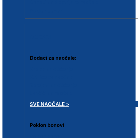
Dodaci za dioptrijske naočale
Poklon bonovi
DODACI
Dodaci za naočale:
Krpice za čišćenje
Kutijice za naočale
Sprejevi za čišćenje
Lančići za naočale
SVE NAOČALE >
Poklon bonovi
Poklon bonovi