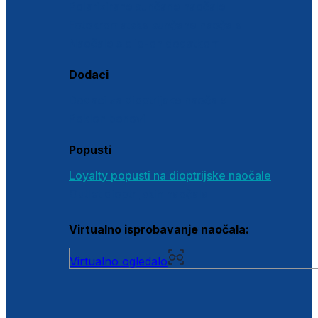
Polarizirane sunčane naočale
Fotokromatske sunčane naočale
Naočale s clip-on dodatkom
Dodaci
Dodaci za dioptrijske naočale
Poklon bonovi
Popusti
Loyalty popusti na dioptrijske naočale
Outlet dioptrijskih naočala
Virtualno isprobavanje naočala:
Virtualno ogledalo