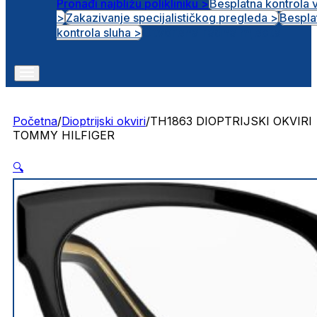
Pronađi najbližu polikliniku >
Besplatna kontrola 
>
Zakazivanje specijalističkog pregleda >
Bespla
Otvorena radna mjesta
kontrola sluha >
Početna
/
Dioptrijski okviri
/
TH1863 DIOPTRIJSKI OKVIRI
TOMMY HILFIGER
🔍