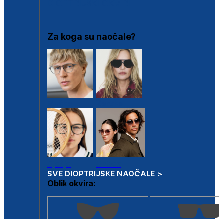
DIOPTRIJSKI OKVIRI
Za koga su naočale?
Muške
Ženske
Dječje
Unisex
SVE DIOPTRIJSKE NAOČALE >
Oblik okvira: