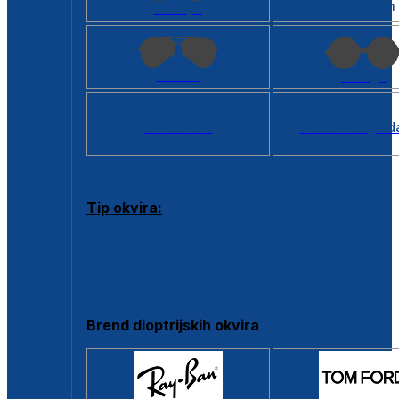
Kvadratan
Cat eye
Aviator
Okrugli
Svi oblici >
Virtualno ogled
Tip okvira:
Puni okvir
Clip-on
Poluokvir
Brend dioptrijskih okvira