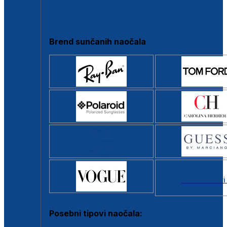
Clip-on
Poluokvir
Brend sunčanih naočala
Svi brendovi
Posebni tipovi naočala: