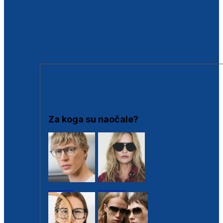
BESPLATNA KONTROLA SLUHA
Poslovnice
Proizvodi s loyalty popustima
Outlet
SUNČANE NAOČALE
Za koga su naočale?
Muške
Ženske