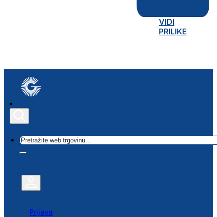
VIDI
PRILIKE
Traži
Prijava