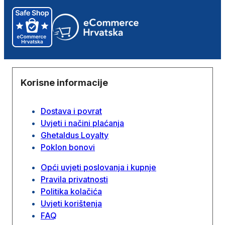
Korisne informacije
Dostava i povrat
Uvjeti i načini plaćanja
Ghetaldus Loyalty
Poklon bonovi
Opći uvjeti poslovanja i kupnje
Pravila privatnosti
Politika kolačića
Uvjeti korištenja
FAQ