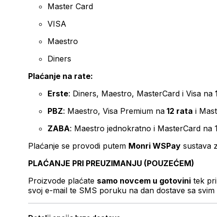
Master Card
VISA
Maestro
Diners
Plaćanje na rate:
Erste
: Diners, Maestro, MasterCard i Visa na
PBZ
: Maestro, Visa Premium na
12 rata
i Mas
ZABA
: Maestro jednokratno i MasterCard na 
Plaćanje se provodi putem
Monri WSPay
sustava z
PLAĆANJE PRI PREUZIMANJU (POUZEĆEM)
Proizvode plaćate
samo novcem u gotovini
tek pr
svoj e-mail te SMS poruku na dan dostave sa svim 