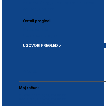
Estetska kirurgija i mali operativni zahvati
Aplikacija botoxa
Ostali pregledi:
Medicina rada
Sistematski pregled
UGOVORI PREGLED >
AKCIJE
Moj račun:
Prijava postojećeg korisnika
Registracija novog korisnika
Zaboravljena lozinka