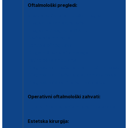
Oftalmološki pregledi:
Specijalistički oftalmološki pregled
Pregled za kontaktne leće
Pregled vidnog polja (OCT)
Dječja oftalmologija
Kontrola očnog tlaka
Drugo mišljenje oftalmologa
Retinološka ambulanta
Dijagnostika i liječenje upalnih očnih bolesti
Dijagnostika i liječenje glaukomske bolesti
Dijagnostika sive mrene ili katarakte
Operativni oftalmološki zahvati:
Ultrazvučna operacija mrene ili katarakta
Estetska kirurgija: