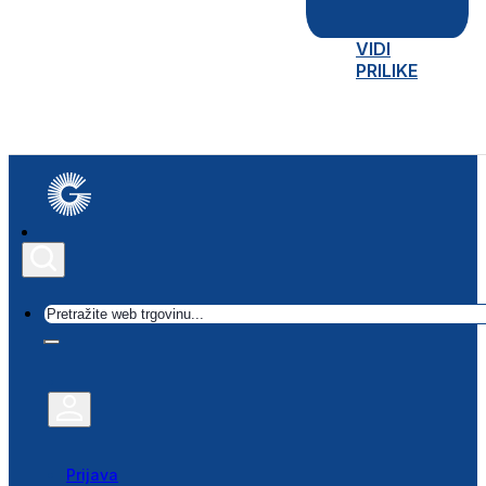
VIDI
PRILIKE
Traži
Prijava