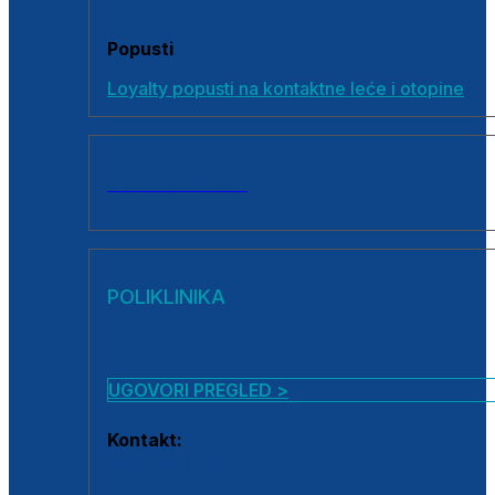
Popusti
Loyalty popusti na kontaktne leće i otopine
SVI PROIZVODI
POLIKLINIKA
UGOVORI PREGLED >
Kontakt:
0800 222 025