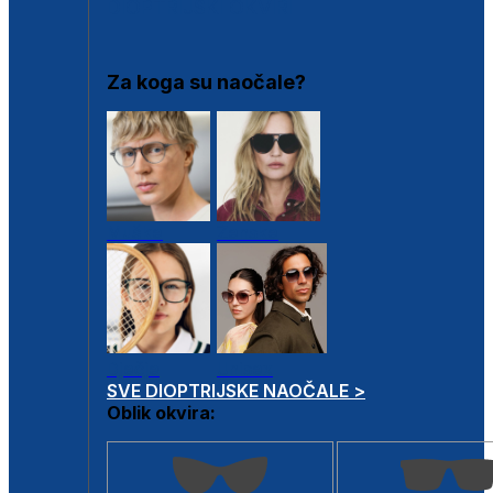
DIOPTRIJSKI OKVIRI
Za koga su naočale?
Muške
Ženske
Dječje
Unisex
SVE DIOPTRIJSKE NAOČALE >
Oblik okvira: