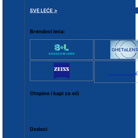
SVE LEĆE >
Brendovi leća:
SVI BRANDOV
Otopine i kapi za oči
Sve otopine za kontaktne leće
Sve kapi za oči
Dodaci