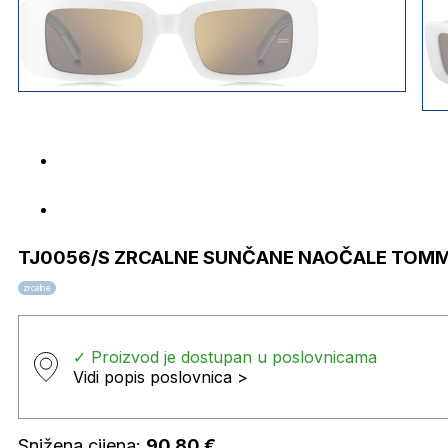
TJ0056/S ZRCALNE SUNČANE NAOČALE TOMMY
zrcalne
✓ Proizvod je dostupan u poslovnicama
Vidi popis poslovnica >
Snižena cijena:
90,80
€