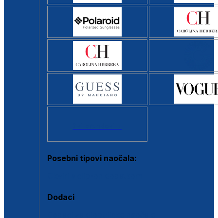
Svi brendovi >
Posebni tipovi naočala:
Okviri s clip-on dodatkom
Dodaci
Dodaci za dioptrijske naočale