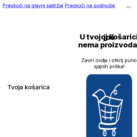
Preskoči na glavni sadržaj
Preskoči na podnožje
U tvojoj košarici još
nema proizvoda
Zaviri ovdje i otkrij puno
sjajnih prilika!
Tvoja košarica