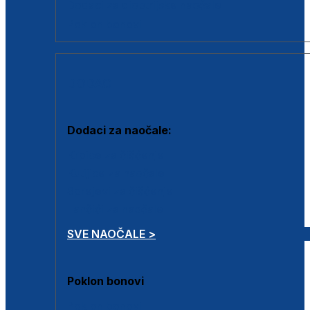
Dodaci za dioptrijske naočale
Poklon bonovi
DODACI
Dodaci za naočale:
Krpice za čišćenje
Kutijice za naočale
Sprejevi za čišćenje
Lančići za naočale
SVE NAOČALE >
Poklon bonovi
Poklon bonovi