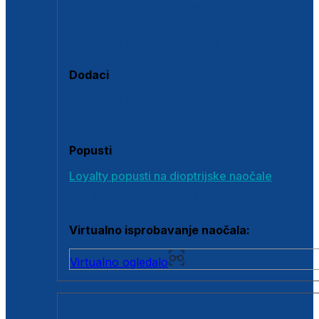
Polarizirane sunčane naočale
Fotokromatske sunčane naočale
Naočale s clip-on dodatkom
Dodaci
Dodaci za dioptrijske naočale
Poklon bonovi
Popusti
Loyalty popusti na dioptrijske naočale
Outlet dioptrijskih naočala
Virtualno isprobavanje naočala:
Virtualno ogledalo