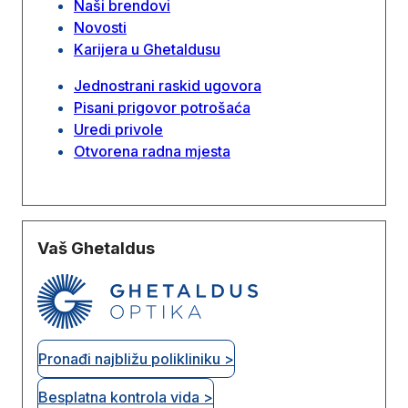
Naši brendovi
Novosti
Karijera u Ghetaldusu
Jednostrani raskid ugovora
Pisani prigovor potrošaća
Uredi privole
Otvorena radna mjesta
Vaš Ghetaldus
Pronađi najbližu polikliniku >
Besplatna kontrola vida >