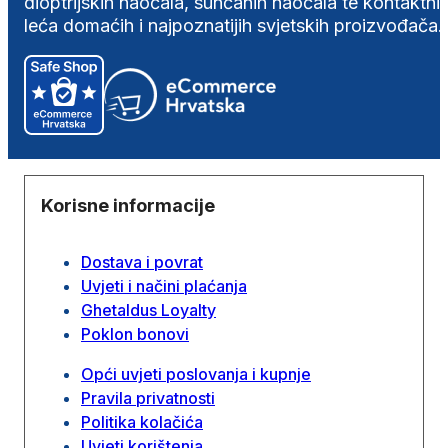
dioptrijskih naočala, sunčanih naočala te kontaktni
leća domaćih i najpoznatijih svjetskih proizvođača.
Korisne informacije
Dostava i povrat
Uvjeti i načini plaćanja
Ghetaldus Loyalty
Poklon bonovi
Opći uvjeti poslovanja i kupnje
Pravila privatnosti
Politika kolačića
Uvjeti korištenja