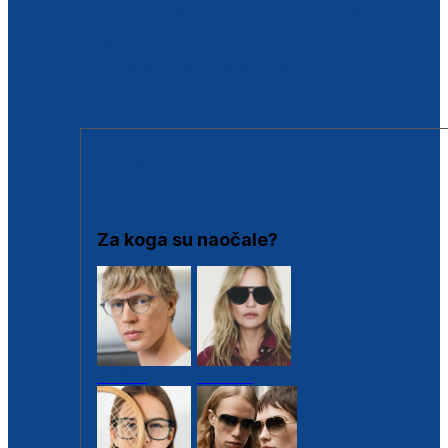
BESPLATNA KONTROLA SLUHA
Poslovnice
Proizvodi s loyalty popustima
Outlet
SUNČANE NAOČALE
Za koga su naočale?
Muške
Ženske