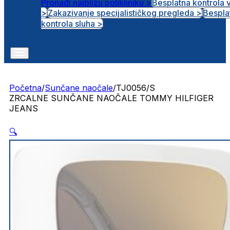
Pronađi najbližu polikliniku >
Besplatna kontrola 
>
Zakazivanje specijalističkog pregleda >
Bespla
Otvorena radna mjesta
kontrola sluha >
Početna
/
Sunčane naočale
/
TJ0056/S
ZRCALNE SUNČANE NAOČALE TOMMY HILFIGER
JEANS
🔍