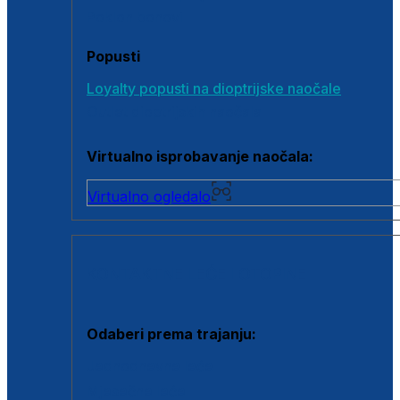
Poklon bonovi
Popusti
Loyalty popusti na dioptrijske naočale
Outlet dioptrijskih naočala
Virtualno isprobavanje naočala:
Virtualno ogledalo
KONTAKTNE LEĆE I OTOPINE
Odaberi prema trajanju:
Jednodnevne leće
Mjesečne leće