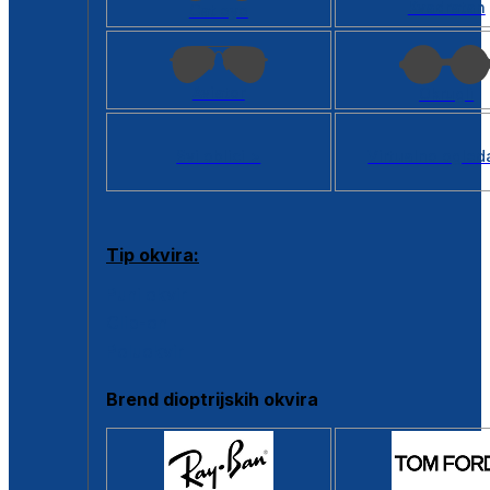
Kvadratan
Cat eye
Aviator
Okrugli
Svi oblici >
Virtualno ogled
Tip okvira:
Puni okvir
Clip-on
Poluokvir
Brend dioptrijskih okvira