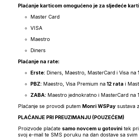
Plaćanje karticom omogućeno je za sljedeće kart
Master Card
VISA
Maestro
Diners
Plaćanje na rate:
Erste
: Diners, Maestro, MasterCard i Visa na
PBZ
: Maestro, Visa Premium na
12 rata
i Mas
ZABA
: Maestro jednokratno i MasterCard na 
Plaćanje se provodi putem
Monri WSPay
sustava z
PLAĆANJE PRI PREUZIMANJU (POUZEĆEM)
Proizvode plaćate
samo novcem u gotovini
tek pr
svoj e-mail te SMS poruku na dan dostave sa svim 