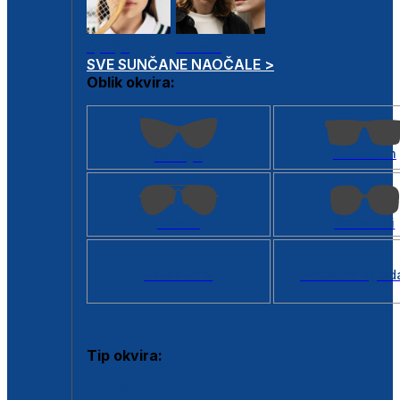
Dječje
Unisex
SVE SUNČANE NAOČALE >
Oblik okvira:
Kvadratan
Cat eye
Aviator
Četvrtasti
Svi oblici >
Virtualno ogled
Tip okvira:
Puni okvir