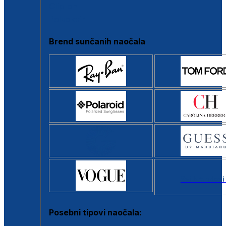
Clip-on
Poluokvir
Brend sunčanih naočala
Svi brendovi
Posebni tipovi naočala: