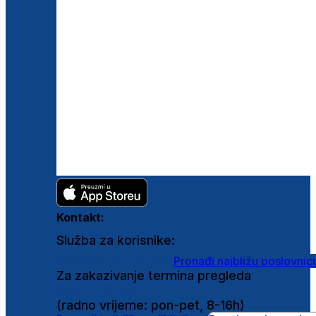
Kontakt:
Služba za korisnike:
shop@ghetaldus.hr
Pronađi najbližu poslovnic
Za zakazivanje termina pregleda
0800 222 025
(radno vrijeme: pon-pet, 8-16h)