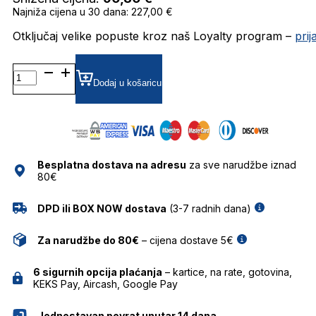
Najniža cijena u 30 dana: 227,00 €
Otključaj velike popuste kroz naš Loyalty program –
pri
TJ0056/S
ZRCALNE SUNČANE
Dodaj u košaricu
NAOČALE
TOMMY
HILFIGER
JEANS
količina
Besplatna dostava na adresu
za sve narudžbe iznad
80€
DPD ili BOX NOW dostava
(3-7 radnih dana)
Za narudžbe do 80€
– cijena dostave 5€
6 sigurnih opcija plaćanja
– kartice, na rate, gotovina,
KEKS Pay, Aircash, Google Pay
Jednostavan povrat unutar 14 dana