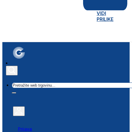
VIDI
PRILIKE
Traži
Prijava