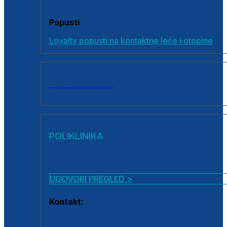
Popusti
Loyalty popusti na kontaktne leće i otopine
SVI PROIZVODI
POLIKLINIKA
UGOVORI PREGLED >
Kontakt:
0800 222 025