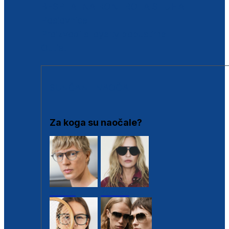
BESPLATNA KONTROLA SLUHA
Poslovnice
Proizvodi s loyalty popustima
Outlet
SUNČANE NAOČALE
Za koga su naočale?
Muške
Ženske