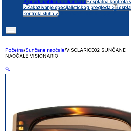
Pronađi najbližu polikliniku >
Besplatna kontrola 
>
Zakazivanje specijalističkog pregleda >
Bespla
Otvorena radna mjesta
kontrola sluha >
Početna
/
Sunčane naočale
/
VISCLARICE02 SUNČANE
NAOČALE VISIONARIO
🔍