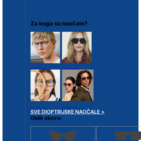
DIOPTRIJSKI OKVIRI
Za koga su naočale?
Muške
Ženske
Dječje
Unisex
SVE DIOPTRIJSKE NAOČALE >
Oblik okvira: