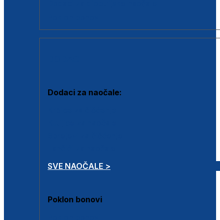
Dodaci za dioptrijske naočale
Poklon bonovi
DODACI
Dodaci za naočale:
Krpice za čišćenje
Kutijice za naočale
Sprejevi za čišćenje
Lančići za naočale
SVE NAOČALE >
Poklon bonovi
Poklon bonovi