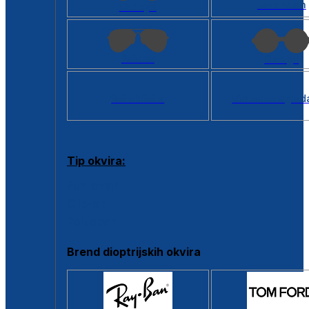
Kvadratan
Cat eye
Aviator
Okrugli
Svi oblici >
Virtualno ogled
Tip okvira:
Puni okvir
Clip-on
Poluokvir
Brend dioptrijskih okvira