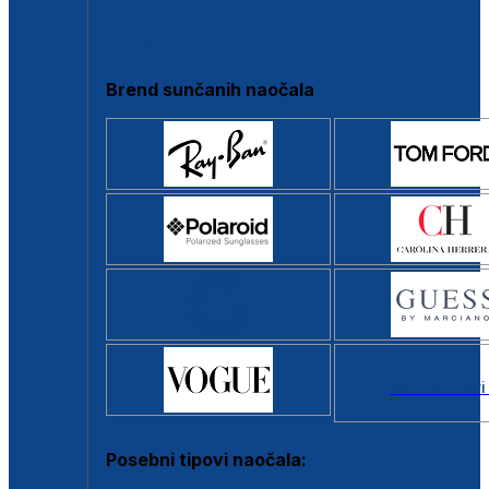
Clip-on
Poluokvir
Brend sunčanih naočala
Svi brendovi
Posebni tipovi naočala: