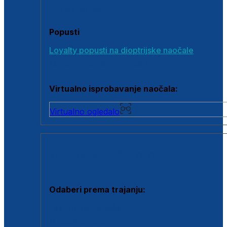
Poklon bonovi
Popusti
Loyalty popusti na dioptrijske naočale
Outlet dioptrijskih naočala
Virtualno isprobavanje naočala:
Virtualno ogledalo
KONTAKTNE LEĆE I OTOPINE
Odaberi prema trajanju:
Jednodnevne leće
Mjesečne leće