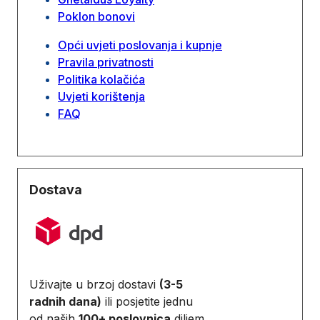
Poklon bonovi
Opći uvjeti poslovanja i kupnje
Pravila privatnosti
Politika kolačića
Uvjeti korištenja
FAQ
Dostava
Uživajte u brzoj dostavi
(3-5
radnih dana)
ili posjetite jednu
od naših
100+ poslovnica
diljem