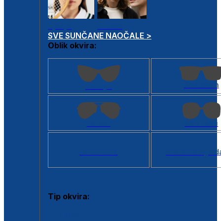
Dječje
Unisex
SVE SUNČANE NAOČALE >
Oblik okvira:
Kvadratan
Cat eye
Aviator
Četvrtasti
Svi oblici >
Virtualno ogled
Tip okvira:
Puni okvir