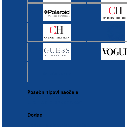
Svi brendovi >
Posebni tipovi naočala:
Okviri s clip-on dodatkom
Dodaci
Dodaci za dioptrijske naočale