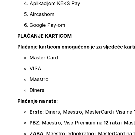
Aplikacijom KEKS Pay
Aircashom
Google Pay-om
PLAĆANJE KARTICOM
Plaćanje karticom omogućeno je za sljedeće kart
Master Card
VISA
Maestro
Diners
Plaćanje na rate:
Erste
: Diners, Maestro, MasterCard i Visa na
PBZ
: Maestro, Visa Premium na
12 rata
i Mas
ZABA
: Maestro jednokratno i MasterCard na 