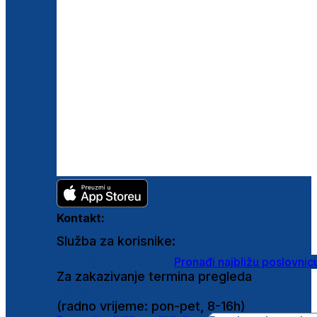
Kontakt:
Služba za korisnike:
shop@ghetaldus.hr
Pronađi najbližu poslovnic
Za zakazivanje termina pregleda
0800 222 025
(radno vrijeme: pon-pet, 8-16h)