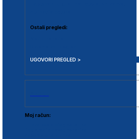
Estetska kirurgija i mali operativni zahvati
Aplikacija botoxa
Ostali pregledi:
Medicina rada
Sistematski pregled
UGOVORI PREGLED >
AKCIJE
Moj račun:
Prijava postojećeg korisnika
Registracija novog korisnika
Zaboravljena lozinka