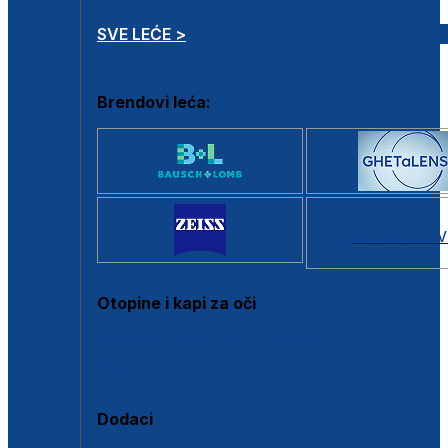
SVE LEĆE >
Brendovi leća:
SVI BRANDOV
Otopine i kapi za oči
Sve otopine za kontaktne leće
Sve kapi za oči
Dodaci