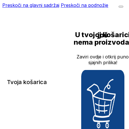
Preskoči na glavni sadržaj
Preskoči na podnožje
U tvojoj košarici još
nema proizvoda
Zaviri ovdje i otkrij puno
sjajnih prilika!
Tvoja košarica