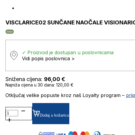
VISCLARICE02 SUNČANE NAOČALE VISIONARI
novo
✓ Proizvod je dostupan u poslovnicama
Vidi popis poslovnica >
Snižena cijena:
96,00
€
Najniža cijena u 30 dana: 120,00 €
Otključaj velike popuste kroz naš Loyalty program –
pri
VISCLARICE02
SUNČANE
Dodaj u košaricu
NAOČALE
VISIONARIO
količina