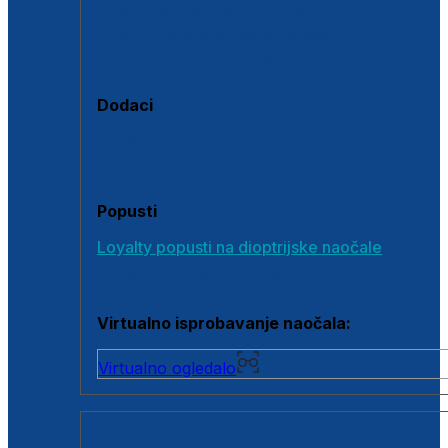
Polarizirane sunčane naočale
Fotokromatske sunčane naočale
Naočale s clip-on dodatkom
Dodaci
Dodaci za dioptrijske naočale
Poklon bonovi
Popusti
Loyalty popusti na dioptrijske naočale
Outlet dioptrijskih naočala
Virtualno isprobavanje naočala:
Virtualno ogledalo