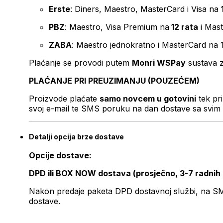
Erste
: Diners, Maestro, MasterCard i Visa na
PBZ
: Maestro, Visa Premium na
12 rata
i Mas
ZABA
: Maestro jednokratno i MasterCard na 
Plaćanje se provodi putem
Monri WSPay
sustava z
PLAĆANJE PRI PREUZIMANJU (POUZEĆEM)
Proizvode plaćate
samo novcem u gotovini
tek pr
svoj e-mail te SMS poruku na dan dostave sa svim 
Detalji opcija brze dostave
Opcije dostave:
DPD ili BOX NOW dostava (prosječno, 3-7 radnih
Nakon predaje paketa DPD dostavnoj službi, na SMS 
dostave.