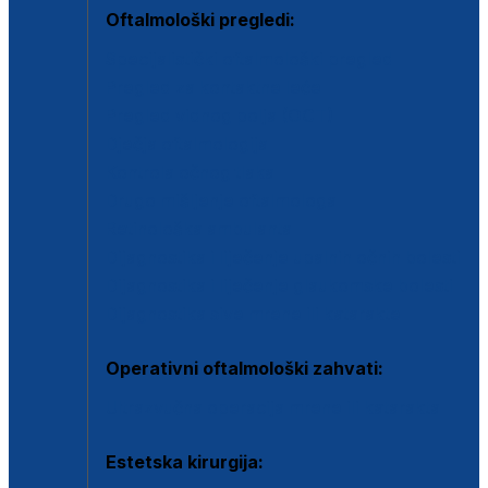
Oftalmološki pregledi:
Specijalistički oftalmološki pregled
Pregled za kontaktne leće
Pregled vidnog polja (OCT)
Dječja oftalmologija
Kontrola očnog tlaka
Drugo mišljenje oftalmologa
Retinološka ambulanta
Dijagnostika i liječenje upalnih očnih bolesti
Dijagnostika i liječenje glaukomske bolesti
Dijagnostika sive mrene ili katarakte
Operativni oftalmološki zahvati:
Ultrazvučna operacija mrene ili katarakta
Estetska kirurgija: