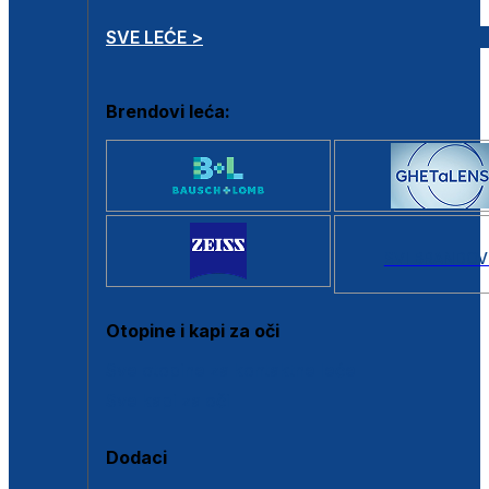
SVE LEĆE >
Brendovi leća:
SVI BRANDOV
Otopine i kapi za oči
Sve otopine za kontaktne leće
Sve kapi za oči
Dodaci