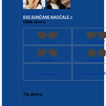
Dječje
Unisex
SVE SUNČANE NAOČALE >
Oblik okvira:
Kvadratan
Cat eye
Aviator
Četvrtasti
Svi oblici >
Virtualno ogled
Tip okvira:
Puni okvir