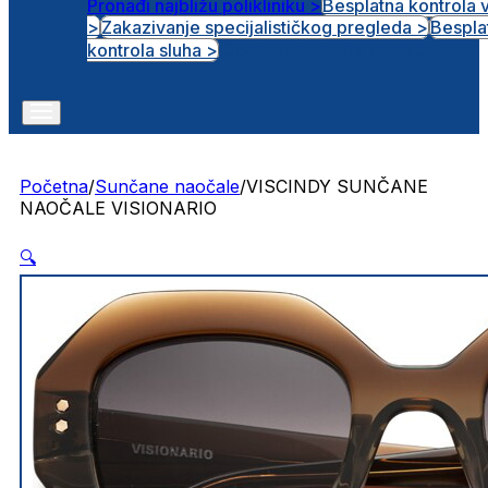
Pronađi najbližu polikliniku >
Besplatna kontrola 
>
Zakazivanje specijalističkog pregleda >
Bespla
Otvorena radna mjesta
kontrola sluha >
Početna
/
Sunčane naočale
/
VISCINDY SUNČANE
NAOČALE VISIONARIO
🔍