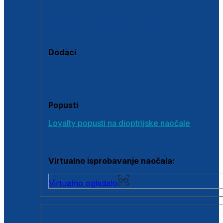
Polarizirane sunčane naočale
Fotokromatske sunčane naočale
Naočale s clip-on dodatkom
Dodaci
Dodaci za dioptrijske naočale
Poklon bonovi
Popusti
Loyalty popusti na dioptrijske naočale
Outlet dioptrijskih naočala
Virtualno isprobavanje naočala:
Virtualno ogledalo