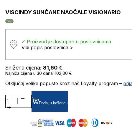
VISCINDY SUNČANE NAOČALE VISIONARIO
novo
✓ Proizvod je dostupan u poslovnicama
Vidi popis poslovnica >
Snižena cijena:
81,60
€
Najniža cijena u 30 dana: 102,00 €
Otključaj velike popuste kroz naš Loyalty program –
pri
VISCINDY SUNČANE
NAOČALE
Dodaj u košaricu
VISIONARIO
količina