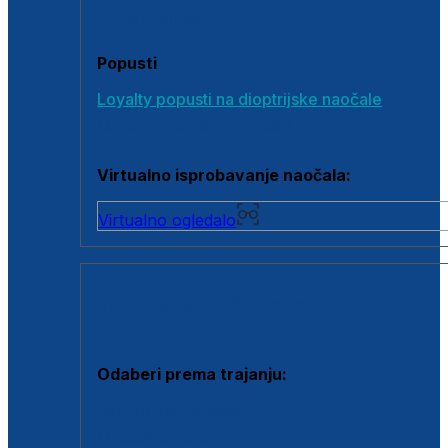
Poklon bonovi
Popusti
Loyalty popusti na dioptrijske naočale
Outlet dioptrijskih naočala
Virtualno isprobavanje naočala:
Virtualno ogledalo
KONTAKTNE LEĆE I OTOPINE
Odaberi prema trajanju:
Jednodnevne leće
Mjesečne leće