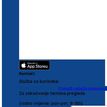
Kontakt:
Služba za korisnike:
shop@ghetaldus.hr
Pronađi najbližu poslovnic
Za zakazivanje termina pregleda
0800 222 025
(radno vrijeme: pon-pet, 8-16h)