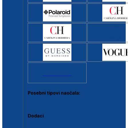
Svi brendovi >
Posebni tipovi naočala:
Okviri s clip-on dodatkom
Dodaci
Dodaci za dioptrijske naočale