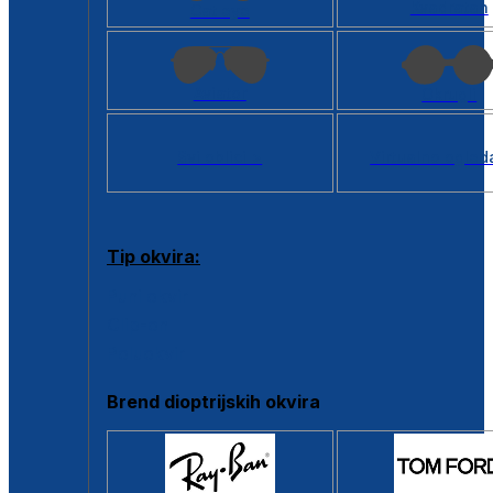
Kvadratan
Cat eye
Aviator
Okrugli
Svi oblici >
Virtualno ogled
Tip okvira:
Puni okvir
Clip-on
Poluokvir
Brend dioptrijskih okvira