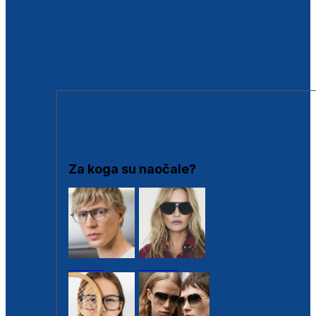
BESPLATNA KONTROLA SLUHA
Poslovnice
Proizvodi s loyalty popustima
Outlet
SUNČANE NAOČALE
Za koga su naočale?
Muške
Ženske