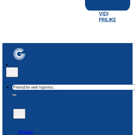
VIDI
PRILIKE
Traži
Prijava