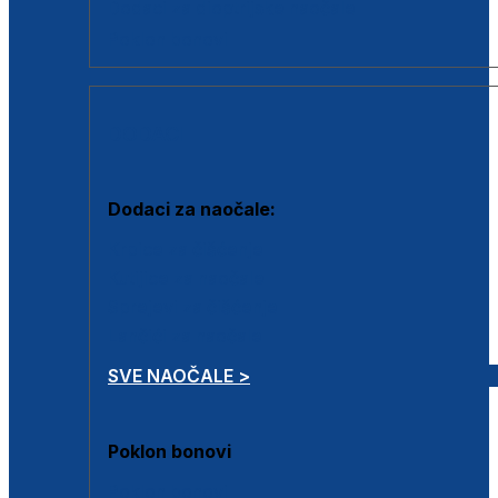
Dodaci za dioptrijske naočale
Poklon bonovi
DODACI
Dodaci za naočale:
Krpice za čišćenje
Kutijice za naočale
Sprejevi za čišćenje
Lančići za naočale
SVE NAOČALE >
Poklon bonovi
Poklon bonovi