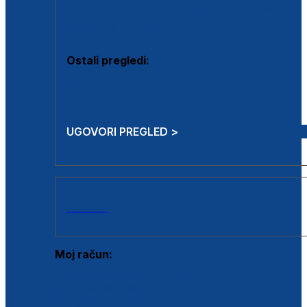
Estetska kirurgija i mali operativni zahvati
Aplikacija botoxa
Ostali pregledi:
Medicina rada
Sistematski pregled
UGOVORI PREGLED >
AKCIJE
Moj račun:
Prijava postojećeg korisnika
Registracija novog korisnika
Zaboravljena lozinka