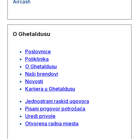
Aircash
O Ghetaldusu
Poslovnice
Poliklinika
O Ghetaldusu
Naši brendovi
Novosti
Karijera u Ghetaldusu
Jednostrani raskid ugovora
Pisani prigovor potrošaća
Uredi privole
Otvorena radna mjesta