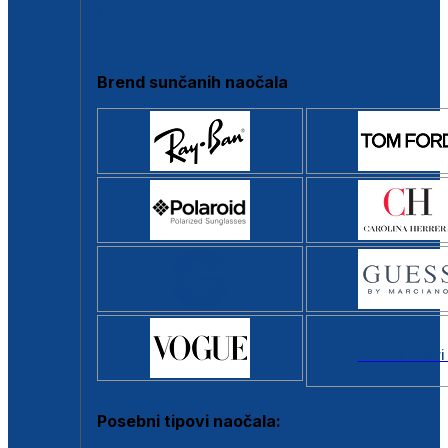
Clip-on
Poluokvir
Brend sunčanih naočala
Svi brendovi
Posebni tipovi naočala: