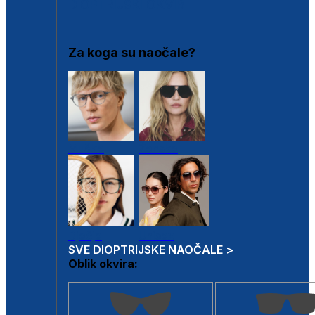
DIOPTRIJSKI OKVIRI
Za koga su naočale?
Muške
Ženske
Dječje
Unisex
SVE DIOPTRIJSKE NAOČALE >
Oblik okvira: