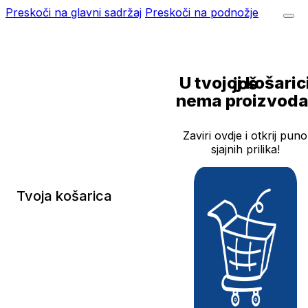
Preskoči na glavni sadržaj
Preskoči na podnožje
U tvojoj košarici još
nema proizvoda
Zaviri ovdje i otkrij puno
sjajnih prilika!
Tvoja košarica