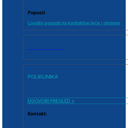
Popusti
Loyalty popusti na kontaktne leće i otopine
SVI PROIZVODI
POLIKLINIKA
UGOVORI PREGLED >
Kontakt:
0800 222 025