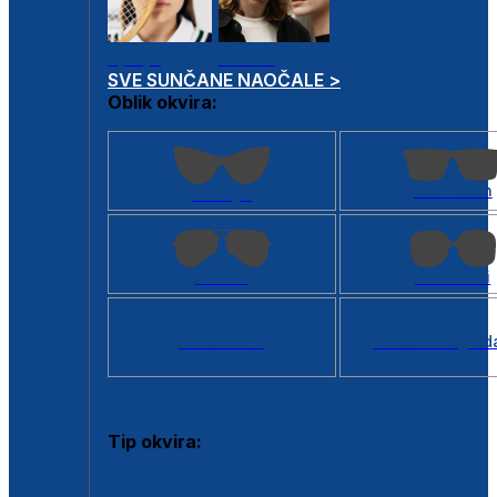
Dječje
Unisex
SVE SUNČANE NAOČALE >
Oblik okvira:
Kvadratan
Cat eye
Aviator
Četvrtasti
Svi oblici >
Virtualno ogled
Tip okvira:
Puni okvir