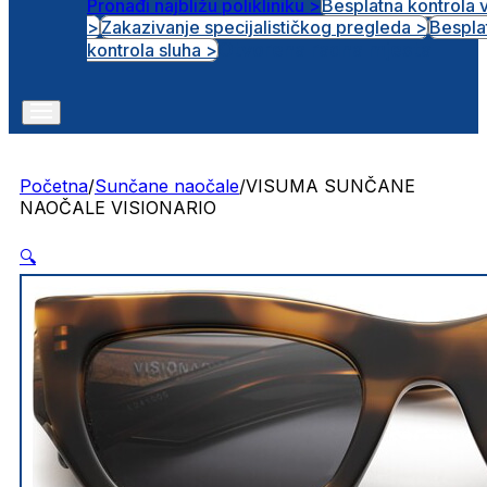
Pronađi najbližu polikliniku >
Besplatna kontrola 
>
Zakazivanje specijalističkog pregleda >
Bespla
Otvorena radna mjesta
kontrola sluha >
Početna
/
Sunčane naočale
/
VISUMA SUNČANE
NAOČALE VISIONARIO
🔍