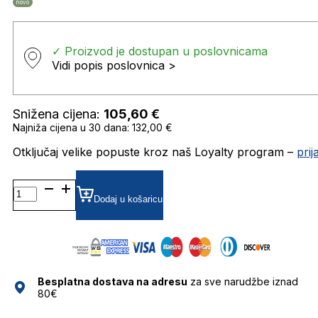
novo
✓ Proizvod je dostupan u poslovnicama
Vidi popis poslovnica >
Snižena cijena:
105,60
€
Najniža cijena u 30 dana: 132,00 €
Otključaj velike popuste kroz naš Loyalty program –
pri
VISUMA SUNČANE
NAOČALE
Dodaj u košaricu
VISIONARIO
količina
Besplatna dostava na adresu
za sve narudžbe iznad
80€