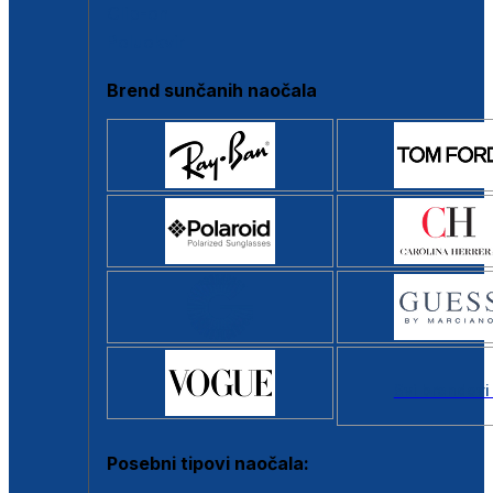
Clip-on
Poluokvir
Brend sunčanih naočala
Svi brendovi
Posebni tipovi naočala: