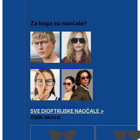
DIOPTRIJSKI OKVIRI
Za koga su naočale?
Muške
Ženske
Dječje
Unisex
SVE DIOPTRIJSKE NAOČALE >
Oblik okvira: