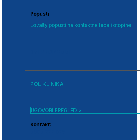
Popusti
Loyalty popusti na kontaktne leće i otopine
SVI PROIZVODI
POLIKLINIKA
UGOVORI PREGLED >
Kontakt:
0800 222 025