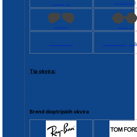
Kvadratan
Cat eye
Aviator
Okrugli
Svi oblici >
Virtualno ogled
Tip okvira:
Puni okvir
Clip-on
Poluokvir
Brend dioptrijskih okvira