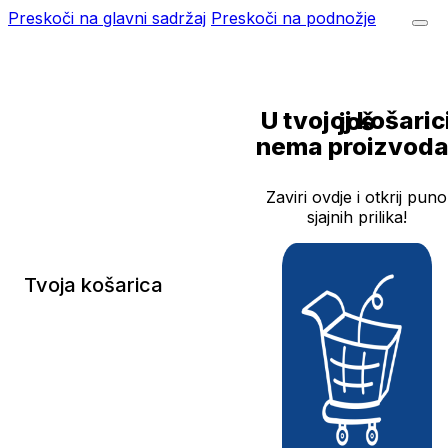
Preskoči na glavni sadržaj
Preskoči na podnožje
U tvojoj košarici još
nema proizvoda
Zaviri ovdje i otkrij puno
sjajnih prilika!
Tvoja košarica