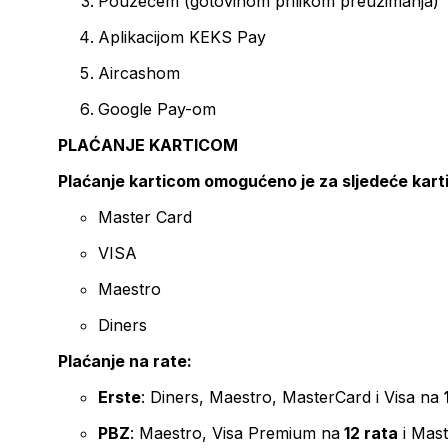
Pouzećem (gotovinom prilikom preuzimanja)
Aplikacijom KEKS Pay
Aircashom
Google Pay-om
PLAĆANJE KARTICOM
Plaćanje karticom omogućeno je za sljedeće kart
Master Card
VISA
Maestro
Diners
Plaćanje na rate:
Erste
: Diners, Maestro, MasterCard i Visa na
PBZ
: Maestro, Visa Premium na
12 rata
i Mas