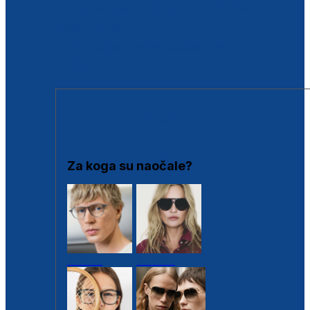
BESPLATNA KONTROLA SLUHA
Poslovnice
Proizvodi s loyalty popustima
Outlet
SUNČANE NAOČALE
Za koga su naočale?
Muške
Ženske