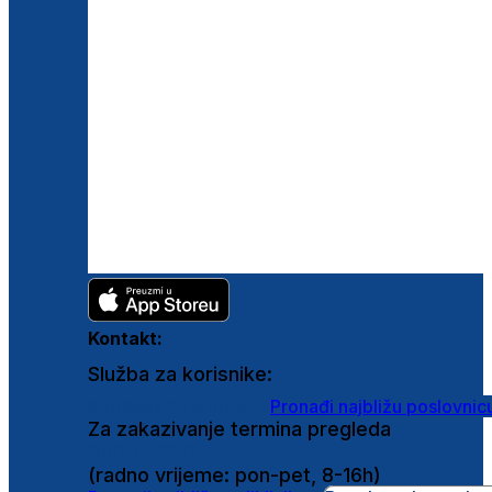
Kontakt:
Služba za korisnike:
shop@ghetaldus.hr
Pronađi najbližu poslovnic
Za zakazivanje termina pregleda
0800 222 025
(radno vrijeme: pon-pet, 8-16h)