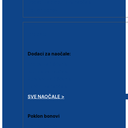
Dodaci za dioptrijske naočale
Poklon bonovi
DODACI
Dodaci za naočale:
Krpice za čišćenje
Kutijice za naočale
Sprejevi za čišćenje
Lančići za naočale
SVE NAOČALE >
Poklon bonovi
Poklon bonovi