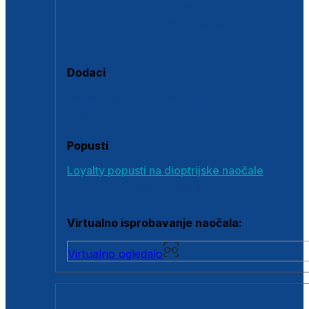
Polarizirane sunčane naočale
Fotokromatske sunčane naočale
Naočale s clip-on dodatkom
Dodaci
Dodaci za dioptrijske naočale
Poklon bonovi
Popusti
Loyalty popusti na dioptrijske naočale
Outlet dioptrijskih naočala
Virtualno isprobavanje naočala:
Virtualno ogledalo