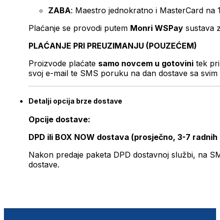
ZABA
: Maestro jednokratno i MasterCard na 
Plaćanje se provodi putem
Monri WSPay
sustava z
PLAĆANJE PRI PREUZIMANJU (POUZEĆEM)
Proizvode plaćate
samo novcem u gotovini
tek pr
svoj e-mail te SMS poruku na dan dostave sa svim 
Detalji opcija brze dostave
Opcije dostave:
DPD ili BOX NOW dostava (prosječno, 3-7 radnih
Nakon predaje paketa DPD dostavnoj službi, na SMS 
dostave.