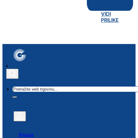
VIDI
PRILIKE
Traži
Prijava