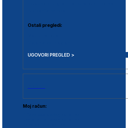
Estetska kirurgija i mali operativni zahvati
Aplikacija botoxa
Ostali pregledi:
Medicina rada
Sistematski pregled
UGOVORI PREGLED >
AKCIJE
Moj račun:
Prijava postojećeg korisnika
Registracija novog korisnika
Zaboravljena lozinka