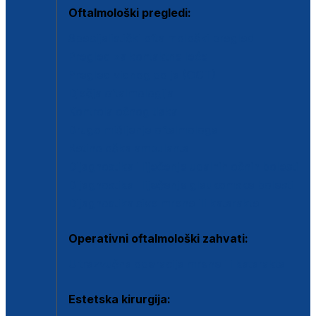
Oftalmološki pregledi:
Specijalistički oftalmološki pregled
Pregled za kontaktne leće
Pregled vidnog polja (OCT)
Dječja oftalmologija
Kontrola očnog tlaka
Drugo mišljenje oftalmologa
Retinološka ambulanta
Dijagnostika i liječenje upalnih očnih bolesti
Dijagnostika i liječenje glaukomske bolesti
Dijagnostika sive mrene ili katarakte
Operativni oftalmološki zahvati:
Ultrazvučna operacija mrene ili katarakta
Estetska kirurgija: