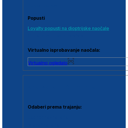
Poklon bonovi
Popusti
Loyalty popusti na dioptrijske naočale
Outlet dioptrijskih naočala
Virtualno isprobavanje naočala:
Virtualno ogledalo
KONTAKTNE LEĆE I OTOPINE
Odaberi prema trajanju:
Jednodnevne leće
Mjesečne leće