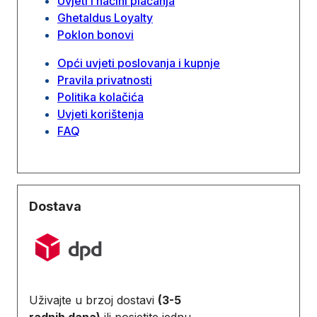
Uvjeti i načini plaćanja
Ghetaldus Loyalty
Poklon bonovi
Opći uvjeti poslovanja i kupnje
Pravila privatnosti
Politika kolačića
Uvjeti korištenja
FAQ
Dostava
Uživajte u brzoj dostavi
(3-5
radnih dana)
ili posjetite jednu