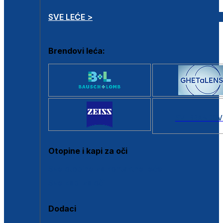
SVE LEĆE >
Brendovi leća:
SVI BRANDOV
Otopine i kapi za oči
Sve otopine za kontaktne leće
Sve kapi za oči
Dodaci