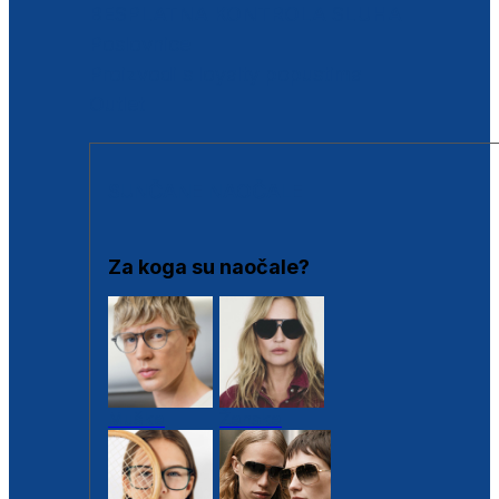
BESPLATNA KONTROLA SLUHA
Poslovnice
Proizvodi s loyalty popustima
Outlet
SUNČANE NAOČALE
Za koga su naočale?
Muške
Ženske