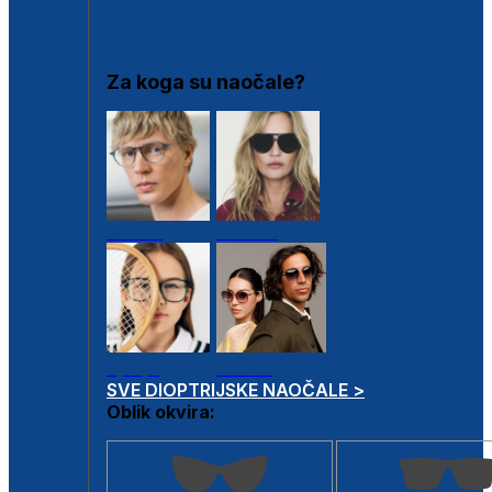
DIOPTRIJSKI OKVIRI
Za koga su naočale?
Muške
Ženske
Dječje
Unisex
SVE DIOPTRIJSKE NAOČALE >
Oblik okvira: