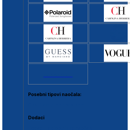
Svi brendovi >
Posebni tipovi naočala:
Okviri s clip-on dodatkom
Dodaci
Dodaci za dioptrijske naočale