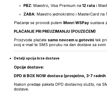
PBZ
: Maestro, Visa Premium na
12 rata
i Mas
ZABA
: Maestro jednokratno i MasterCard na 
Plaćanje se provodi putem
Monri WSPay
sustava z
PLAĆANJE PRI PREUZIMANJU (POUZEĆEM)
Proizvode plaćate
samo novcem u gotovini
tek pr
svoj e-mail te SMS poruku na dan dostave sa svim 
Detalji opcija brze dostave
Opcije dostave:
DPD ili BOX NOW dostava (prosječno, 3-7 radnih
Nakon predaje paketa DPD dostavnoj službi, na SMS 
dostave.