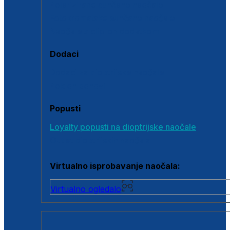
Polarizirane sunčane naočale
Fotokromatske sunčane naočale
Naočale s clip-on dodatkom
Dodaci
Dodaci za dioptrijske naočale
Poklon bonovi
Popusti
Loyalty popusti na dioptrijske naočale
Outlet dioptrijskih naočala
Virtualno isprobavanje naočala:
Virtualno ogledalo