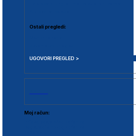
Estetska kirurgija i mali operativni zahvati
Aplikacija botoxa
Ostali pregledi:
Medicina rada
Sistematski pregled
UGOVORI PREGLED >
AKCIJE
Moj račun:
Prijava postojećeg korisnika
Registracija novog korisnika
Zaboravljena lozinka