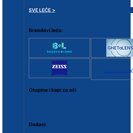
SVE LEĆE >
Brendovi leća:
SVI BRANDOV
Otopine i kapi za oči
Sve otopine za kontaktne leće
Sve kapi za oči
Dodaci