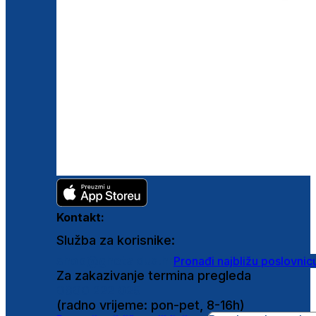
Kontakt:
Služba za korisnike:
shop@ghetaldus.hr
Pronađi najbližu poslovnic
Za zakazivanje termina pregleda
0800 222 025
(radno vrijeme: pon-pet, 8-16h)