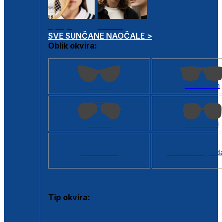
Dječje
Unisex
SVE SUNČANE NAOČALE >
Oblik okvira:
Kvadratan
Cat eye
Aviator
Četvrtasti
Svi oblici >
Virtualno ogled
Tip okvira:
Puni okvir