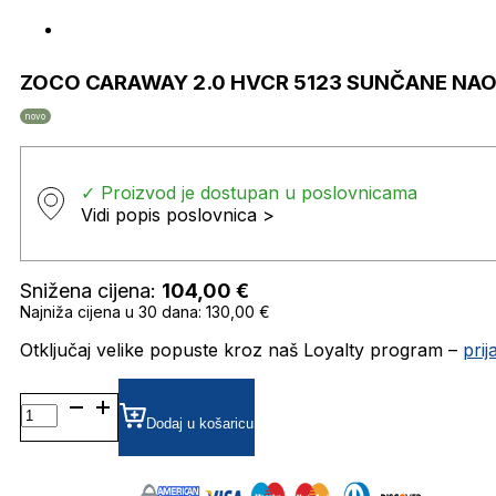
ZOCO CARAWAY 2.0 HVCR 5123 SUNČANE NA
novo
✓ Proizvod je dostupan u poslovnicama
Vidi popis poslovnica >
Snižena cijena:
104,00
€
Najniža cijena u 30 dana: 130,00 €
Otključaj velike popuste kroz naš Loyalty program –
pri
ZOCO
CARAWAY
Dodaj u košaricu
2.0
HVCR
5123