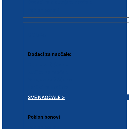
Dodaci za dioptrijske naočale
Poklon bonovi
DODACI
Dodaci za naočale:
Krpice za čišćenje
Kutijice za naočale
Sprejevi za čišćenje
Lančići za naočale
SVE NAOČALE >
Poklon bonovi
Poklon bonovi