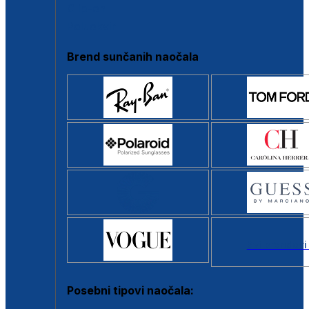
Clip-on
Poluokvir
Brend sunčanih naočala
Svi brendovi
Posebni tipovi naočala: