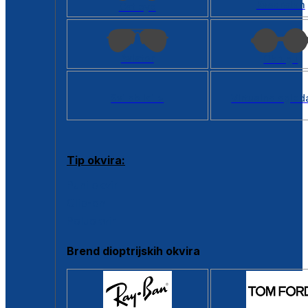
Kvadratan
Cat eye
Aviator
Okrugli
Svi oblici >
Virtualno ogled
Tip okvira:
Puni okvir
Clip-on
Poluokvir
Brend dioptrijskih okvira