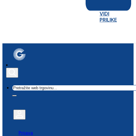
VIDI
PRILIKE
Traži
Prijava