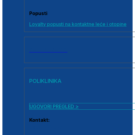
Popusti
Loyalty popusti na kontaktne leće i otopine
SVI PROIZVODI
POLIKLINIKA
UGOVORI PREGLED >
Kontakt:
0800 222 025