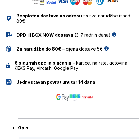
SUNČANE
NAOČALE
Besplatna dostava na adresu
za sve narudžbe iznad
ZOCO
80€
količina
DPD ili BOX NOW dostava
(3-7 radnih dana)
Za narudžbe do 80€
– cijena dostave 5€
6 sigurnih opcija plaćanja
– kartice, na rate, gotovina,
KEKS Pay, Aircash, Google Pay
Jednostavan povrat unutar 14 dana
Opis