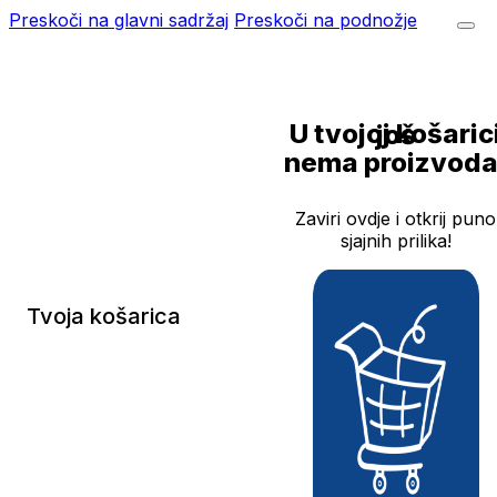
Preskoči na glavni sadržaj
Preskoči na podnožje
U tvojoj košarici još
nema proizvoda
Zaviri ovdje i otkrij puno
sjajnih prilika!
Tvoja košarica