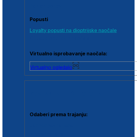
Poklon bonovi
Popusti
Loyalty popusti na dioptrijske naočale
Outlet dioptrijskih naočala
Virtualno isprobavanje naočala:
Virtualno ogledalo
KONTAKTNE LEĆE I OTOPINE
Odaberi prema trajanju:
Jednodnevne leće
Mjesečne leće