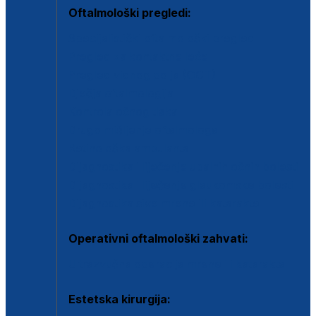
Oftalmološki pregledi:
Specijalistički oftalmološki pregled
Pregled za kontaktne leće
Pregled vidnog polja (OCT)
Dječja oftalmologija
Kontrola očnog tlaka
Drugo mišljenje oftalmologa
Retinološka ambulanta
Dijagnostika i liječenje upalnih očnih bolesti
Dijagnostika i liječenje glaukomske bolesti
Dijagnostika sive mrene ili katarakte
Operativni oftalmološki zahvati:
Ultrazvučna operacija mrene ili katarakta
Estetska kirurgija: