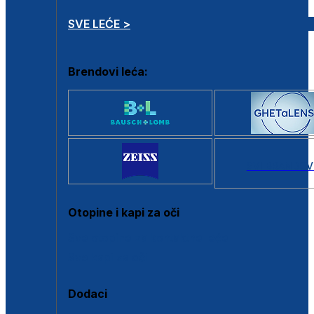
SVE LEĆE >
Brendovi leća:
SVI BRANDOV
Otopine i kapi za oči
Sve otopine za kontaktne leće
Sve kapi za oči
Dodaci