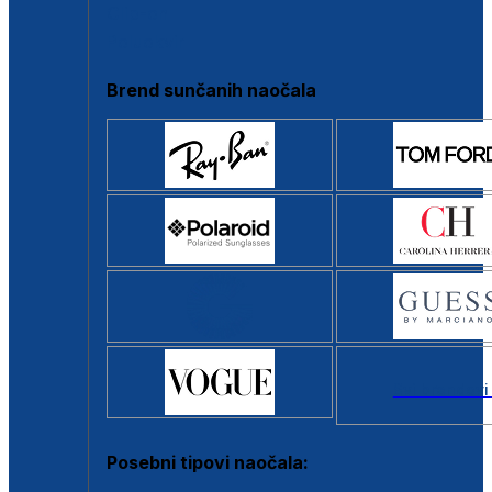
Clip-on
Poluokvir
Brend sunčanih naočala
Svi brendovi
Posebni tipovi naočala: