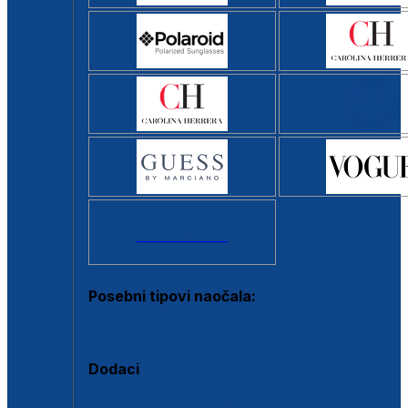
Svi brendovi >
Posebni tipovi naočala:
Okviri s clip-on dodatkom
Dodaci
Dodaci za dioptrijske naočale