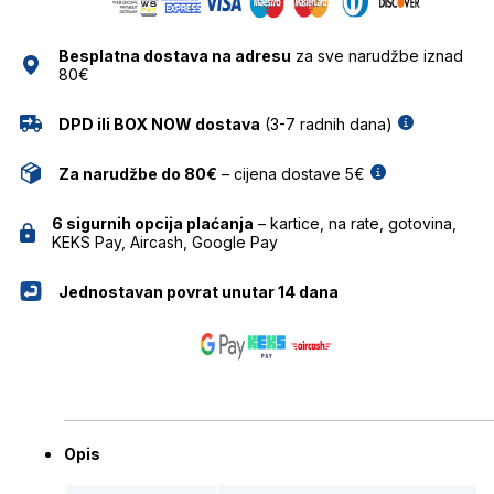
NAOČALE
ZOCO
Besplatna dostava na adresu
za sve narudžbe iznad
količina
80€
DPD ili BOX NOW dostava
(3-7 radnih dana)
Za narudžbe do 80€
– cijena dostave 5€
6 sigurnih opcija plaćanja
– kartice, na rate, gotovina,
KEKS Pay, Aircash, Google Pay
Jednostavan povrat unutar 14 dana
Opis