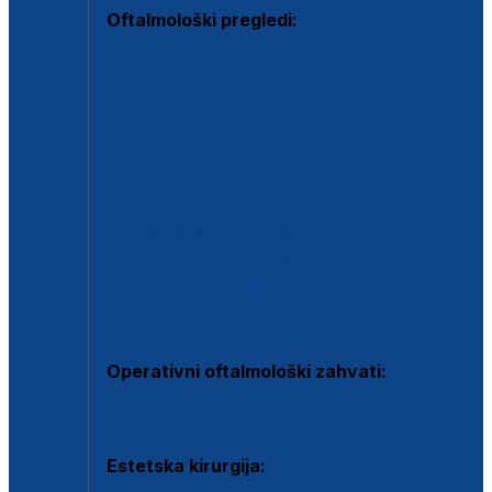
Oftalmološki pregledi:
Specijalistički oftalmološki pregled
Pregled za kontaktne leće
Pregled vidnog polja (OCT)
Dječja oftalmologija
Kontrola očnog tlaka
Drugo mišljenje oftalmologa
Retinološka ambulanta
Dijagnostika i liječenje upalnih očnih bolesti
Dijagnostika i liječenje glaukomske bolesti
Dijagnostika sive mrene ili katarakte
Operativni oftalmološki zahvati:
Ultrazvučna operacija mrene ili katarakta
Estetska kirurgija: