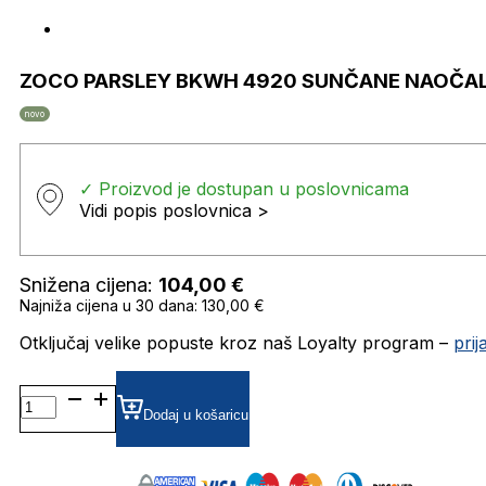
ZOCO PARSLEY BKWH 4920 SUNČANE NAOČA
novo
✓ Proizvod je dostupan u poslovnicama
Vidi popis poslovnica >
Snižena cijena:
104,00
€
Najniža cijena u 30 dana: 130,00 €
Otključaj velike popuste kroz naš Loyalty program –
pri
ZOCO
PARSLEY
Dodaj u košaricu
BKWH
4920
SUNČANE