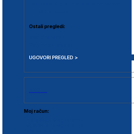
Estetska kirurgija i mali operativni zahvati
Aplikacija botoxa
Ostali pregledi:
Medicina rada
Sistematski pregled
UGOVORI PREGLED >
AKCIJE
Moj račun:
Prijava postojećeg korisnika
Registracija novog korisnika
Zaboravljena lozinka