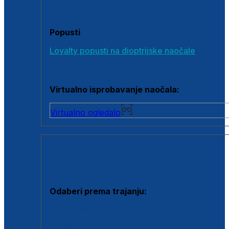
Poklon bonovi
Popusti
Loyalty popusti na dioptrijske naočale
Outlet dioptrijskih naočala
Virtualno isprobavanje naočala:
Virtualno ogledalo
KONTAKTNE LEĆE I OTOPINE
Odaberi prema trajanju:
Jednodnevne leće
Mjesečne leće