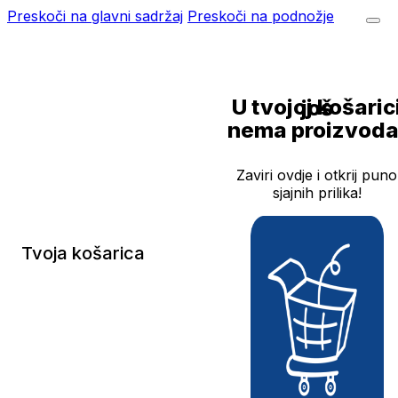
Preskoči na glavni sadržaj
Preskoči na podnožje
U tvojoj košarici još
nema proizvoda
Zaviri ovdje i otkrij puno
sjajnih prilika!
Tvoja košarica