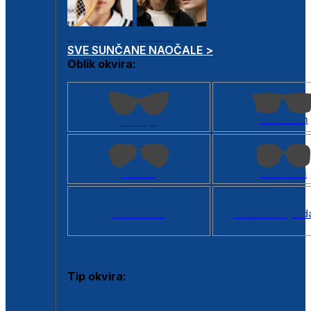
Dječje
Unisex
SVE SUNČANE NAOČALE >
Oblik okvira:
Kvadratan
Cat eye
Aviator
Četvrtasti
Svi oblici >
Virtualno ogled
Tip okvira:
Puni okvir