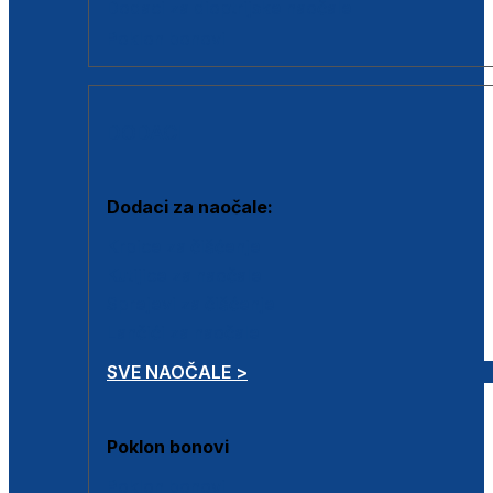
Dodaci za dioptrijske naočale
Poklon bonovi
DODACI
Dodaci za naočale:
Krpice za čišćenje
Kutijice za naočale
Sprejevi za čišćenje
Lančići za naočale
SVE NAOČALE >
Poklon bonovi
Poklon bonovi