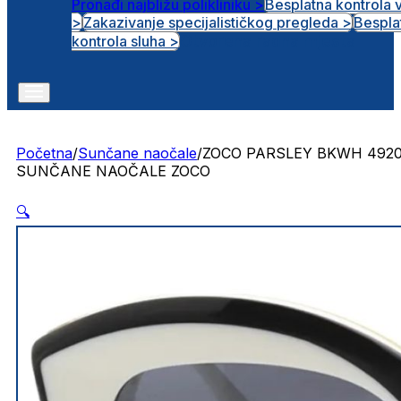
Pronađi najbližu polikliniku >
Besplatna kontrola 
>
Zakazivanje specijalističkog pregleda >
Bespla
Otvorena radna mjesta
kontrola sluha >
Početna
/
Sunčane naočale
/
ZOCO PARSLEY BKWH 492
SUNČANE NAOČALE ZOCO
🔍