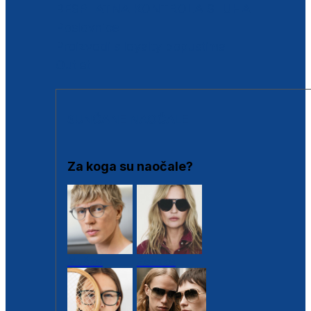
BESPLATNA KONTROLA SLUHA
Poslovnice
Proizvodi s loyalty popustima
Outlet
SUNČANE NAOČALE
Za koga su naočale?
Muške
Ženske