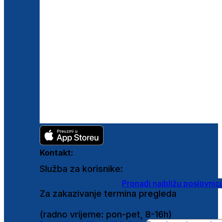
Kontakt:
Služba za korisnike:
shop@ghetaldus.hr
Pronađi najbližu poslovnic
Za zakazivanje termina pregleda
0800 222 025
(radno vrijeme: pon-pet, 8-16h)