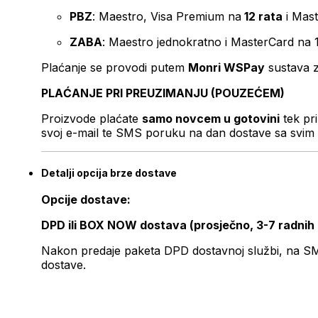
PBZ
: Maestro, Visa Premium na
12 rata
i Mas
ZABA
: Maestro jednokratno i MasterCard na 
Plaćanje se provodi putem
Monri WSPay
sustava z
PLAĆANJE PRI PREUZIMANJU (POUZEĆEM)
Proizvode plaćate
samo novcem u gotovini
tek pr
svoj e-mail te SMS poruku na dan dostave sa svim 
Detalji opcija brze dostave
Opcije dostave:
DPD ili BOX NOW dostava (prosječno, 3-7 radnih
Nakon predaje paketa DPD dostavnoj službi, na SMS 
dostave.