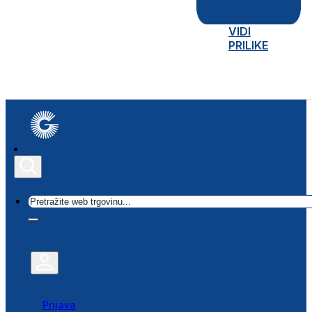
VIDI
PRILIKE
Traži
Prijava