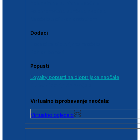
Polarizirane sunčane naočale
Fotokromatske sunčane naočale
Naočale s clip-on dodatkom
Dodaci
Dodaci za dioptrijske naočale
Poklon bonovi
Popusti
Loyalty popusti na dioptrijske naočale
Outlet dioptrijskih naočala
Virtualno isprobavanje naočala:
Virtualno ogledalo