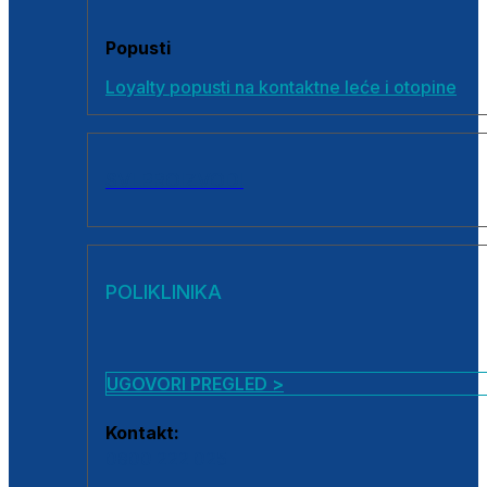
Popusti
Loyalty popusti na kontaktne leće i otopine
SVI PROIZVODI
POLIKLINIKA
UGOVORI PREGLED >
Kontakt:
0800 222 025