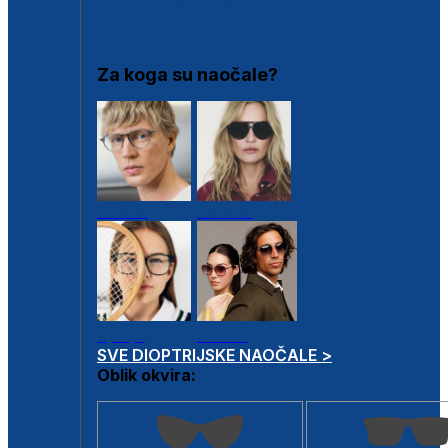
DIOPTRIJSKI OKVIRI
Za koga su naočale?
Muške
Ženske
Dječje
Unisex
SVE DIOPTRIJSKE NAOČALE >
Oblik okvira: