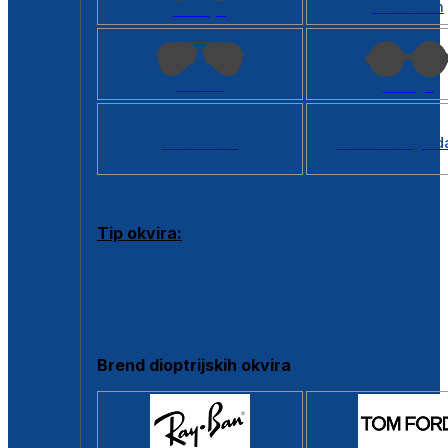
Kvadratan
Cat eye
Aviator
Okrugli
Svi oblici >
Virtualno ogled
Tip okvira:
Puni okvir
Clip-on
Poluokvir
Brend dioptrijskih okvira