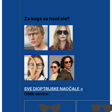
DIOPTRIJSKI OKVIRI
Za koga su naočale?
Muške
Ženske
Dječje
Unisex
SVE DIOPTRIJSKE NAOČALE >
Oblik okvira: