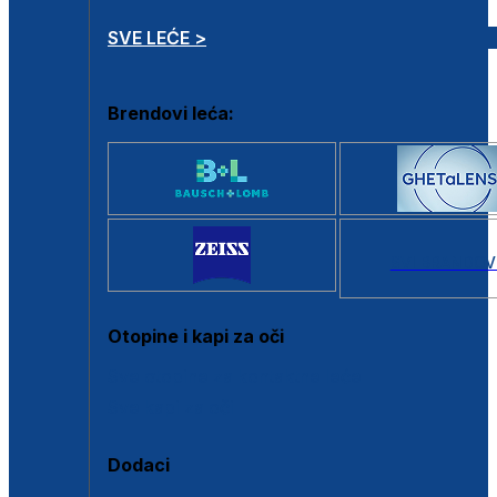
SVE LEĆE >
Brendovi leća:
SVI BRANDOV
Otopine i kapi za oči
Sve otopine za kontaktne leće
Sve kapi za oči
Dodaci