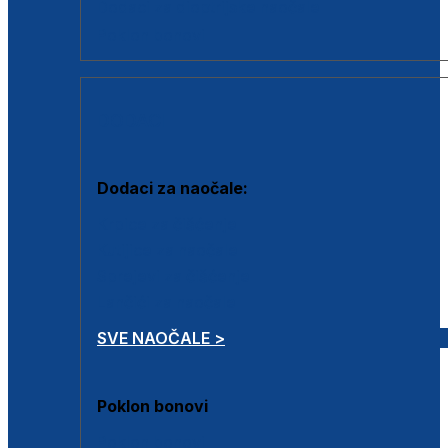
Dodaci za dioptrijske naočale
Poklon bonovi
DODACI
Dodaci za naočale:
Krpice za čišćenje
Kutijice za naočale
Sprejevi za čišćenje
Lančići za naočale
SVE NAOČALE >
Poklon bonovi
Poklon bonovi