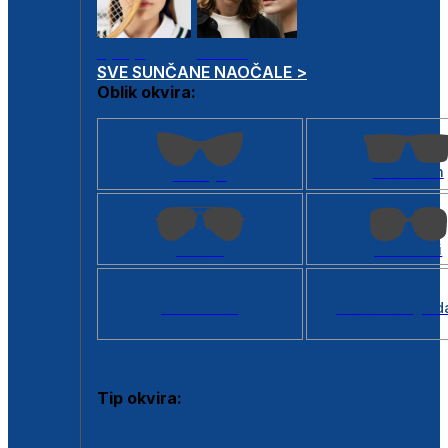
Dječje
Unisex
SVE SUNČANE NAOČALE >
Oblik okvira:
Kvadratan
Cat eye
Aviator
Četvrtasti
Svi oblici >
Virtualno ogled
Tip okvira:
Puni okvir