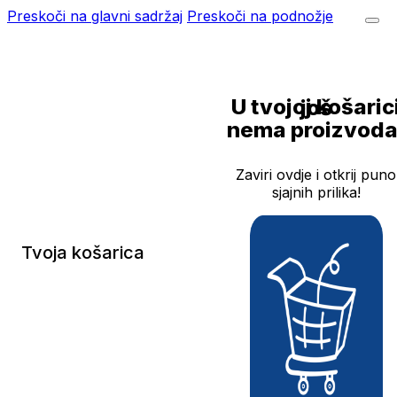
Preskoči na glavni sadržaj
Preskoči na podnožje
U tvojoj košarici još
nema proizvoda
Zaviri ovdje i otkrij puno
sjajnih prilika!
Tvoja košarica