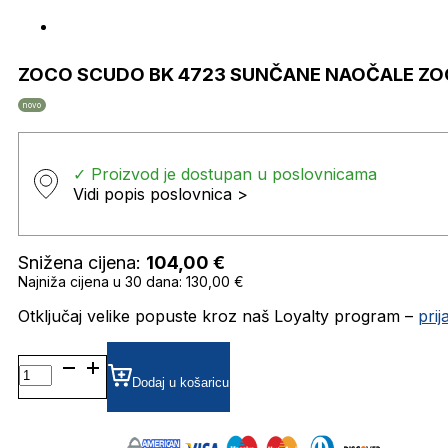
ZOCO SCUDO BK 4723 SUNČANE NAOČALE Z
novo
✓ Proizvod je dostupan u poslovnicama
Vidi popis poslovnica >
Snižena cijena:
104,00
€
Najniža cijena u 30 dana: 130,00 €
Otključaj velike popuste kroz naš Loyalty program –
pri
ZOCO
SCUDO
Dodaj u košaricu
BK
4723
SUNČANE