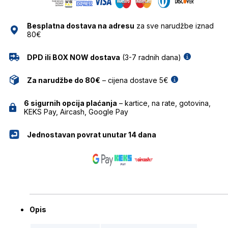
NAOČALE
ZOCO
Besplatna dostava na adresu
za sve narudžbe iznad
količina
80€
DPD ili BOX NOW dostava
(3-7 radnih dana)
Za narudžbe do 80€
– cijena dostave 5€
6 sigurnih opcija plaćanja
– kartice, na rate, gotovina,
KEKS Pay, Aircash, Google Pay
Jednostavan povrat unutar 14 dana
Opis