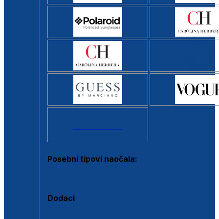
Svi brendovi >
Posebni tipovi naočala:
Okviri s clip-on dodatkom
Dodaci
Dodaci za dioptrijske naočale