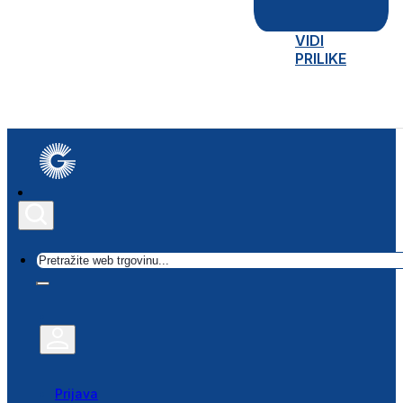
VIDI
PRILIKE
Traži
Prijava