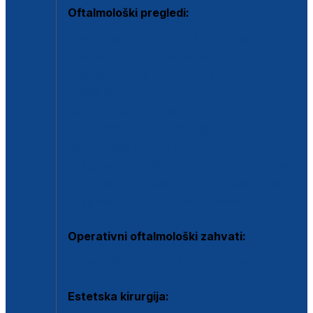
Oftalmološki pregledi:
Specijalistički oftalmološki pregled
Pregled za kontaktne leće
Pregled vidnog polja (OCT)
Dječja oftalmologija
Kontrola očnog tlaka
Drugo mišljenje oftalmologa
Retinološka ambulanta
Dijagnostika i liječenje upalnih očnih bolesti
Dijagnostika i liječenje glaukomske bolesti
Dijagnostika sive mrene ili katarakte
Operativni oftalmološki zahvati:
Ultrazvučna operacija mrene ili katarakta
Estetska kirurgija: