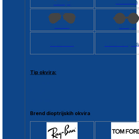
Kvadratan
Cat eye
Aviator
Okrugli
Svi oblici >
Virtualno ogled
Tip okvira:
Puni okvir
Clip-on
Poluokvir
Brend dioptrijskih okvira