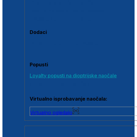
Polarizirane sunčane naočale
Fotokromatske sunčane naočale
Naočale s clip-on dodatkom
Dodaci
Dodaci za dioptrijske naočale
Poklon bonovi
Popusti
Loyalty popusti na dioptrijske naočale
Outlet dioptrijskih naočala
Virtualno isprobavanje naočala:
Virtualno ogledalo