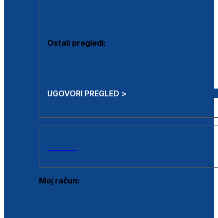
Estetska kirurgija i mali operativni zahvati
Aplikacija botoxa
Ostali pregledi:
Medicina rada
Sistematski pregled
UGOVORI PREGLED >
AKCIJE
Moj račun:
Prijava postojećeg korisnika
Registracija novog korisnika
Zaboravljena lozinka