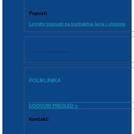
Popusti
Loyalty popusti na kontaktne leće i otopine
SVI PROIZVODI
POLIKLINIKA
UGOVORI PREGLED >
Kontakt:
0800 222 025