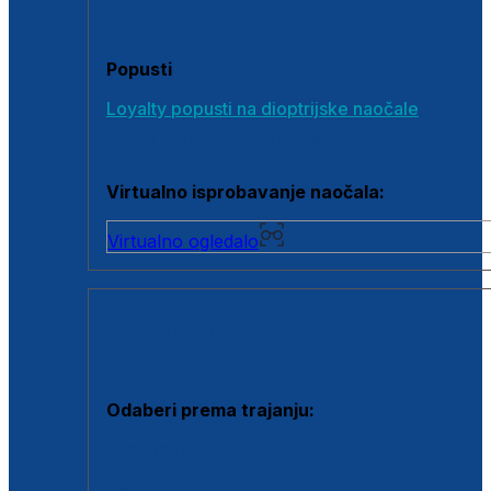
Poklon bonovi
Popusti
Loyalty popusti na dioptrijske naočale
Outlet dioptrijskih naočala
Virtualno isprobavanje naočala:
Virtualno ogledalo
KONTAKTNE LEĆE I OTOPINE
Odaberi prema trajanju:
Jednodnevne leće
Mjesečne leće