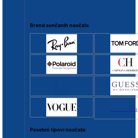
Clip-on
Poluokvir
Brend sunčanih naočala
Svi brendovi
Posebni tipovi naočala: