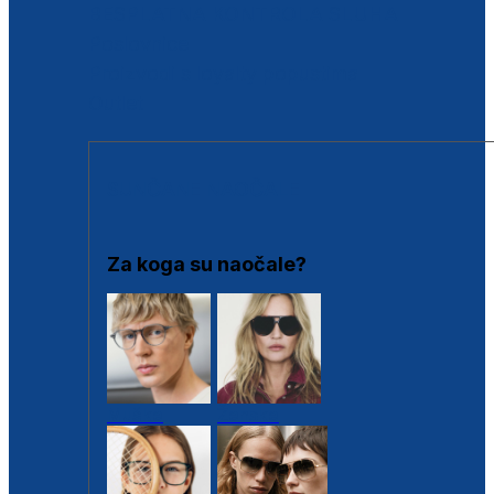
BESPLATNA KONTROLA SLUHA
Poslovnice
Proizvodi s loyalty popustima
Outlet
SUNČANE NAOČALE
Za koga su naočale?
Muške
Ženske