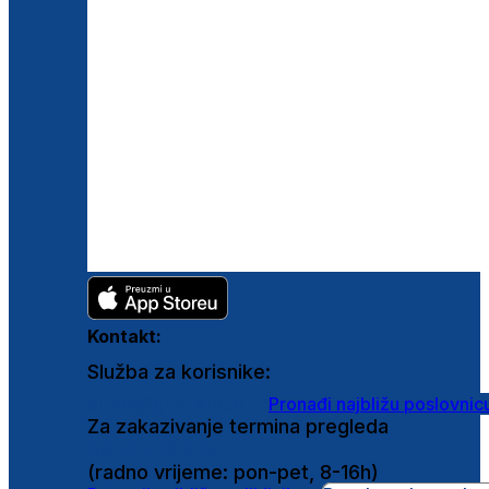
Kontakt:
Služba za korisnike:
shop@ghetaldus.hr
Pronađi najbližu poslovnic
Za zakazivanje termina pregleda
0800 222 025
(radno vrijeme: pon-pet, 8-16h)