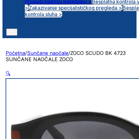
Pronađi najbližu polikliniku >
Besplatna kontrola 
>
Zakazivanje specijalističkog pregleda >
Bespla
Otvorena radna mjesta
kontrola sluha >
Početna
/
Sunčane naočale
/
ZOCO SCUDO BK 4723
SUNČANE NAOČALE ZOCO
🔍