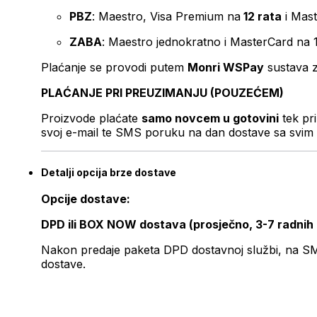
PBZ
: Maestro, Visa Premium na
12 rata
i Mas
ZABA
: Maestro jednokratno i MasterCard na 
Plaćanje se provodi putem
Monri WSPay
sustava z
PLAĆANJE PRI PREUZIMANJU (POUZEĆEM)
Proizvode plaćate
samo novcem u gotovini
tek pr
svoj e-mail te SMS poruku na dan dostave sa svim 
Detalji opcija brze dostave
Opcije dostave:
DPD ili BOX NOW dostava (prosječno, 3-7 radnih
Nakon predaje paketa DPD dostavnoj službi, na SMS 
dostave.