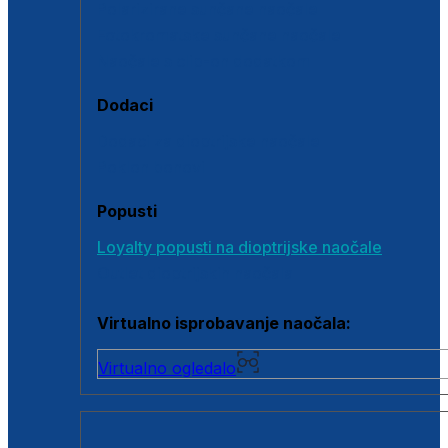
Polarizirane sunčane naočale
Fotokromatske sunčane naočale
Naočale s clip-on dodatkom
Dodaci
Dodaci za dioptrijske naočale
Poklon bonovi
Popusti
Loyalty popusti na dioptrijske naočale
Outlet dioptrijskih naočala
Virtualno isprobavanje naočala:
Virtualno ogledalo