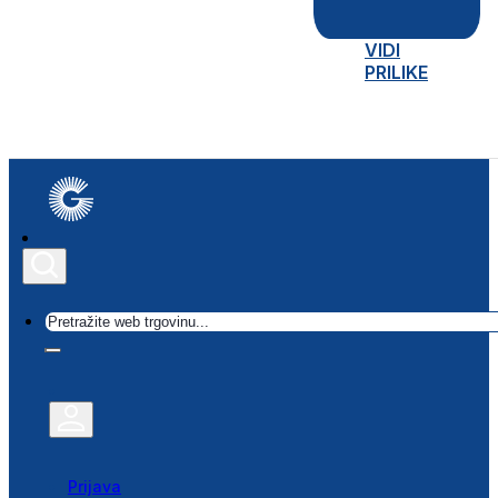
VIDI
PRILIKE
Traži
Prijava