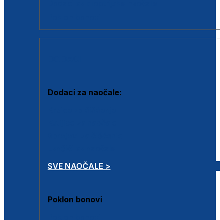
Dodaci za dioptrijske naočale
Poklon bonovi
DODACI
Dodaci za naočale:
Krpice za čišćenje
Kutijice za naočale
Sprejevi za čišćenje
Lančići za naočale
SVE NAOČALE >
Poklon bonovi
Poklon bonovi