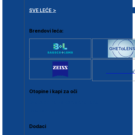
SVE LEĆE >
Brendovi leća:
SVI BRANDOV
Otopine i kapi za oči
Sve otopine za kontaktne leće
Sve kapi za oči
Dodaci