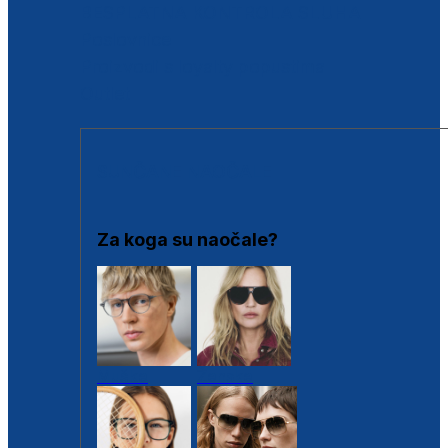
BESPLATNA KONTROLA SLUHA
Poslovnice
Proizvodi s loyalty popustima
Outlet
SUNČANE NAOČALE
Za koga su naočale?
Muške
Ženske