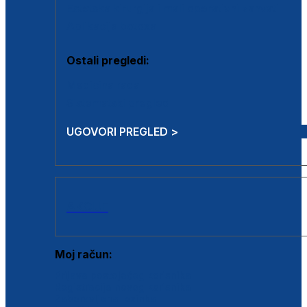
Estetska kirurgija i mali operativni zahvati
Aplikacija botoxa
Ostali pregledi:
Medicina rada
Sistematski pregled
UGOVORI PREGLED >
AKCIJE
Moj račun:
Prijava postojećeg korisnika
Registracija novog korisnika
Zaboravljena lozinka