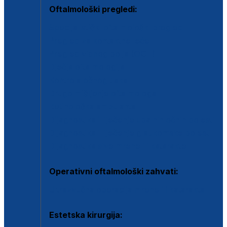
Oftalmološki pregledi:
Specijalistički oftalmološki pregled
Pregled za kontaktne leće
Pregled vidnog polja (OCT)
Dječja oftalmologija
Kontrola očnog tlaka
Drugo mišljenje oftalmologa
Retinološka ambulanta
Dijagnostika i liječenje upalnih očnih bolesti
Dijagnostika i liječenje glaukomske bolesti
Dijagnostika sive mrene ili katarakte
Operativni oftalmološki zahvati:
Ultrazvučna operacija mrene ili katarakta
Estetska kirurgija: