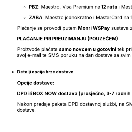
PBZ
: Maestro, Visa Premium na
12 rata
i Mas
ZABA
: Maestro jednokratno i MasterCard na 
Plaćanje se provodi putem
Monri WSPay
sustava z
PLAĆANJE PRI PREUZIMANJU (POUZEĆEM)
Proizvode plaćate
samo novcem u gotovini
tek pr
svoj e-mail te SMS poruku na dan dostave sa svim 
Detalji opcija brze dostave
Opcije dostave:
DPD ili BOX NOW dostava (prosječno, 3-7 radnih
Nakon predaje paketa DPD dostavnoj službi, na SMS 
dostave.