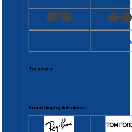
Kvadratan
Cat eye
Aviator
Okrugli
Svi oblici >
Virtualno ogled
Tip okvira:
Puni okvir
Clip-on
Poluokvir
Brend dioptrijskih okvira