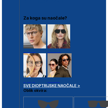
DIOPTRIJSKI OKVIRI
Za koga su naočale?
Muške
Ženske
Dječje
Unisex
SVE DIOPTRIJSKE NAOČALE >
Oblik okvira: