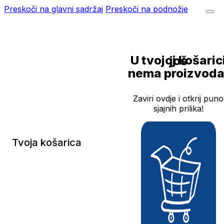
Preskoči na glavni sadržaj
Preskoči na podnožje
U tvojoj košarici još
nema proizvoda
Zaviri ovdje i otkrij puno
sjajnih prilika!
Tvoja košarica