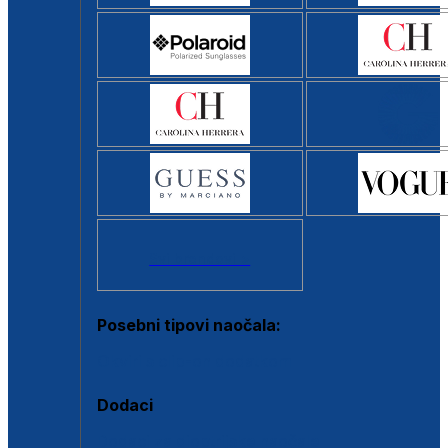
Svi brendovi >
Posebni tipovi naočala:
Okviri s clip-on dodatkom
Dodaci
Dodaci za dioptrijske naočale