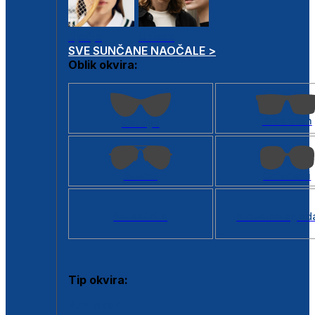
Dječje
Unisex
SVE SUNČANE NAOČALE >
Oblik okvira:
Kvadratan
Cat eye
Aviator
Četvrtasti
Svi oblici >
Virtualno ogled
Tip okvira:
Puni okvir