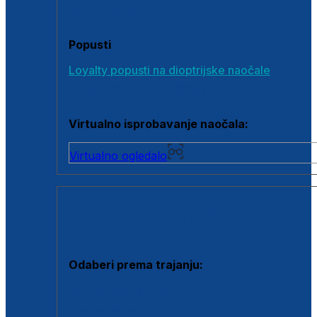
Poklon bonovi
Popusti
Loyalty popusti na dioptrijske naočale
Outlet dioptrijskih naočala
Virtualno isprobavanje naočala:
Virtualno ogledalo
KONTAKTNE LEĆE I OTOPINE
Odaberi prema trajanju:
Jednodnevne leće
Mjesečne leće