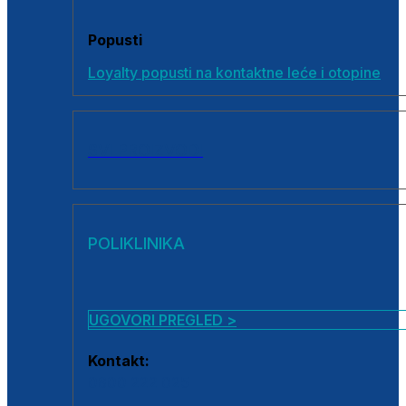
Popusti
Loyalty popusti na kontaktne leće i otopine
SVI PROIZVODI
POLIKLINIKA
UGOVORI PREGLED >
Kontakt:
0800 222 025