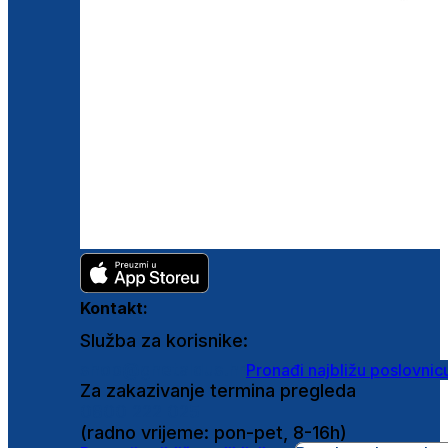
Kontakt:
Služba za korisnike:
shop@ghetaldus.hr
Pronađi najbližu poslovnic
Za zakazivanje termina pregleda
0800 222 025
(radno vrijeme: pon-pet, 8-16h)