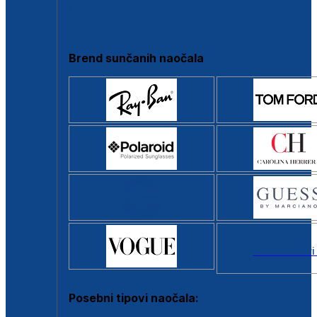
Clip-on
Poluokvir
Brend sunčanih naočala
Svi brendovi
Posebni tipovi naočala: