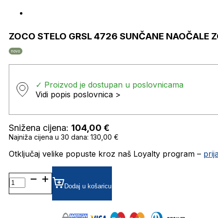
ZOCO STELO GRSL 4726 SUNČANE NAOČALE 
novo
✓ Proizvod je dostupan u poslovnicama
Vidi popis poslovnica >
Snižena cijena:
104,00
€
Najniža cijena u 30 dana: 130,00 €
Otključaj velike popuste kroz naš Loyalty program –
pri
ZOCO
STELO
Dodaj u košaricu
GRSL
4726
SUNČANE