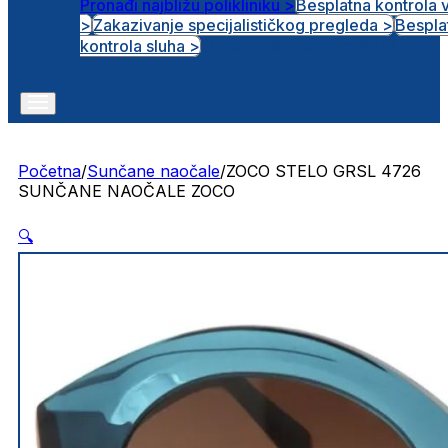
Pronađi najbližu polikliniku >
Besplatna kontrola 
>
Zakazivanje specijalističkog pregleda >
Bespla
Otvorena radna mjesta
kontrola sluha >
Početna
/
Sunčane naočale
/
ZOCO STELO GRSL 4726
SUNČANE NAOČALE ZOCO
🔍