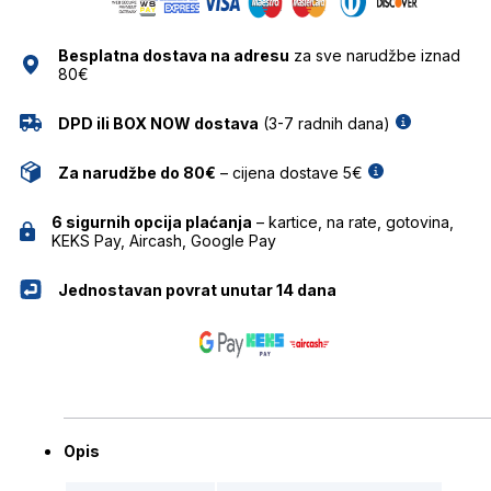
NAOČALE
ZOCO
Besplatna dostava na adresu
za sve narudžbe iznad
količina
80€
DPD ili BOX NOW dostava
(3-7 radnih dana)
Za narudžbe do 80€
– cijena dostave 5€
6 sigurnih opcija plaćanja
– kartice, na rate, gotovina,
KEKS Pay, Aircash, Google Pay
Jednostavan povrat unutar 14 dana
Opis