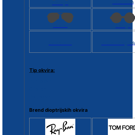
Kvadratan
Cat eye
Aviator
Okrugli
Svi oblici >
Virtualno ogled
Tip okvira:
Puni okvir
Clip-on
Poluokvir
Brend dioptrijskih okvira