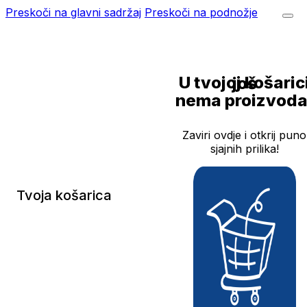
Preskoči na glavni sadržaj
Preskoči na podnožje
U tvojoj košarici još
nema proizvoda
Zaviri ovdje i otkrij puno
sjajnih prilika!
Tvoja košarica