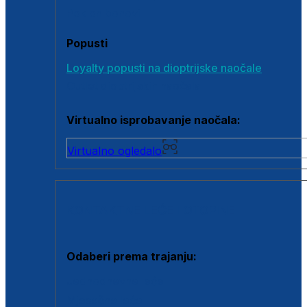
Poklon bonovi
Popusti
Loyalty popusti na dioptrijske naočale
Outlet dioptrijskih naočala
Virtualno isprobavanje naočala:
Virtualno ogledalo
KONTAKTNE LEĆE I OTOPINE
Odaberi prema trajanju:
Jednodnevne leće
Mjesečne leće