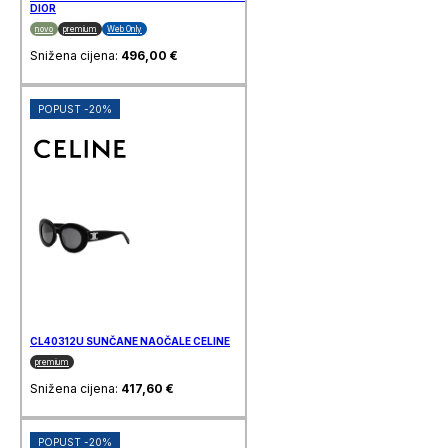
DIOR
novo
premium
Web Only
Snižena cijena:
496,00
€
POPUST -20%
CL40312U SUNČANE NAOČALE CELINE
premium
Snižena cijena:
417,60
€
POPUST -20%