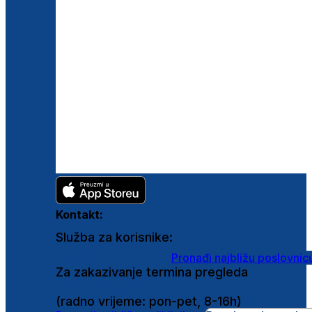
Kontakt:
Služba za korisnike:
shop@ghetaldus.hr
Pronađi najbližu poslovnic
Za zakazivanje termina pregleda
0800 222 025
(radno vrijeme: pon-pet, 8-16h)