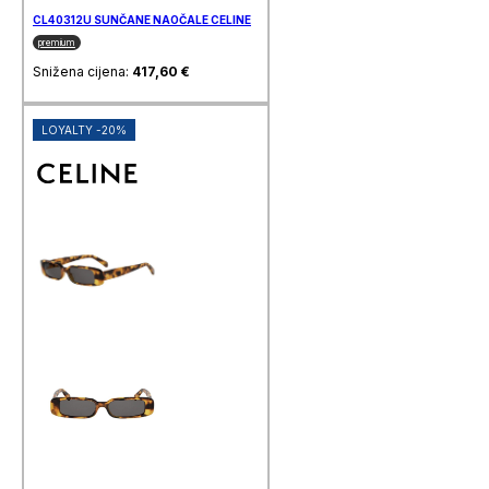
CL40312U SUNČANE NAOČALE CELINE
premium
Snižena cijena:
417,60
€
LOYALTY -20%