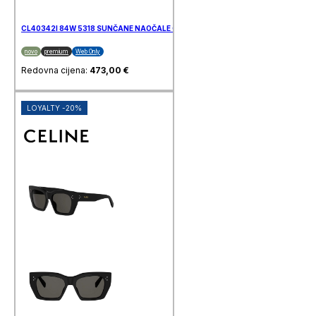
CL40342I 84W 5318 SUNČANE NAOČALE CELINE
novo
premium
Web Only
Redovna cijena:
473,00
€
LOYALTY -20%