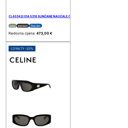
CL40342I 01A 5318 SUNČANE NAOČALE CELINE
novo
premium
Web Only
Redovna cijena:
473,00
€
LOYALTY -20%