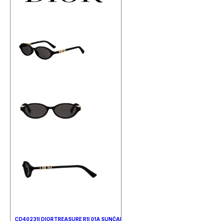
CD40231I DIORTREASURE R1I 01A SUNČANE NAOČALE