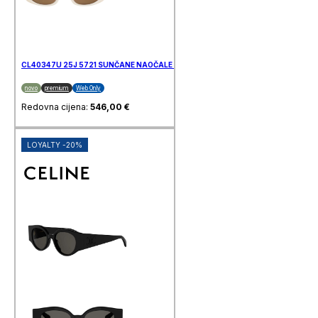
CL40347U 25J 5721 SUNČANE NAOČALE CELINE
novo
premium
Web Only
Redovna cijena:
546,00
€
LOYALTY -20%