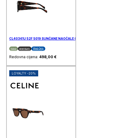
CL40341U 52F 5019 SUNČANE NAOČALE CELINE
novo
premium
Web Only
Redovna cijena:
498,00
€
LOYALTY -20%