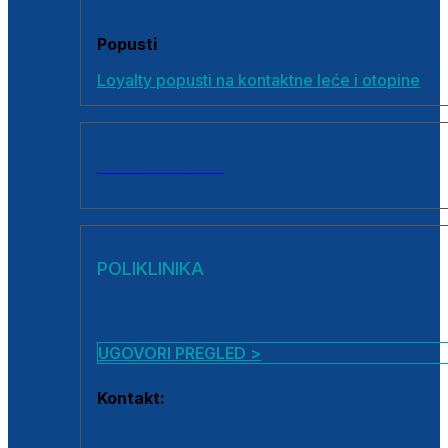
Popusti
Loyalty popusti na kontaktne leće i otopine
SVI PROIZVODI
POLIKLINIKA
UGOVORI PREGLED >
Kontakt:
0800 222 025