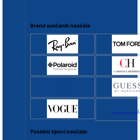
Clip-on
Poluokvir
Brend sunčanih naočala
Svi brendovi
Posebni tipovi naočala: