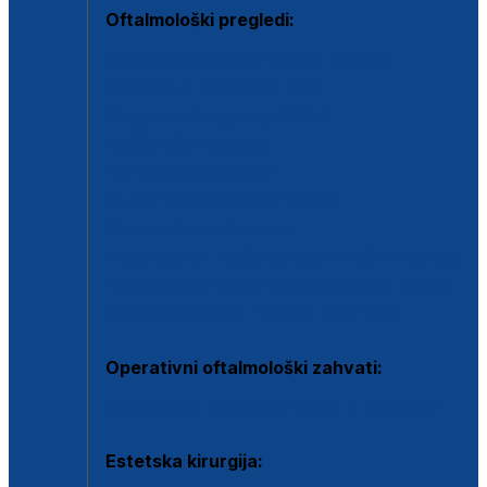
Oftalmološki pregledi:
Specijalistički oftalmološki pregled
Pregled za kontaktne leće
Pregled vidnog polja (OCT)
Dječja oftalmologija
Kontrola očnog tlaka
Drugo mišljenje oftalmologa
Retinološka ambulanta
Dijagnostika i liječenje upalnih očnih bolesti
Dijagnostika i liječenje glaukomske bolesti
Dijagnostika sive mrene ili katarakte
Operativni oftalmološki zahvati:
Ultrazvučna operacija mrene ili katarakta
Estetska kirurgija: