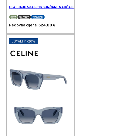
CL40343U 53A 5316 SUNČANE NAOČALE CELINE
novo
premium
Web Only
Redovna cijena:
524,00
€
LOYALTY -20%