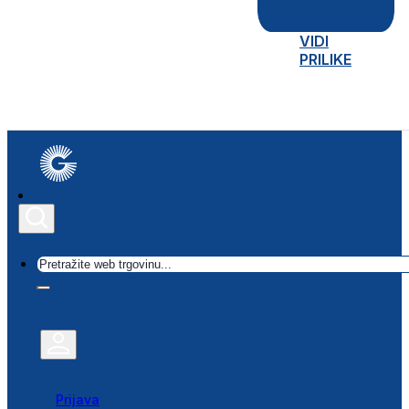
VIDI
PRILIKE
Traži
Prijava