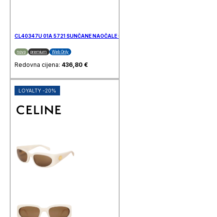
CL40347U 01A 5721 SUNČANE NAOČALE CELINE
novo
premium
Web Only
Redovna cijena:
436,80
€
LOYALTY -20%