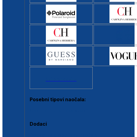
Svi brendovi >
Posebni tipovi naočala:
Okviri s clip-on dodatkom
Dodaci
Dodaci za dioptrijske naočale