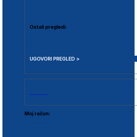
Estetska kirurgija i mali operativni zahvati
Aplikacija botoxa
Ostali pregledi:
Medicina rada
Sistematski pregled
UGOVORI PREGLED >
AKCIJE
Moj račun:
Prijava postojećeg korisnika
Registracija novog korisnika
Zaboravljena lozinka