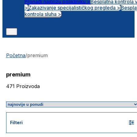
Pronađi najbližu polikliniku >
Besplatna kontrola 
>
Zakazivanje specijalističkog pregleda >
Bespla
Otvorena radna mjesta
kontrola sluha >
Početna
/
premium
premium
471
Proizvoda
Filteri