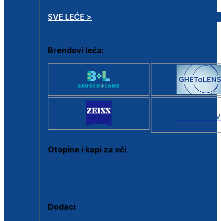
SVE LEĆE >
Brendovi leća:
SVI BRANDOV
Otopine i kapi za oči
Sve otopine za kontaktne leće
Sve kapi za oči
Dodaci