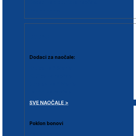
Dodaci za dioptrijske naočale
Poklon bonovi
DODACI
Dodaci za naočale:
Krpice za čišćenje
Kutijice za naočale
Sprejevi za čišćenje
Lančići za naočale
SVE NAOČALE >
Poklon bonovi
Poklon bonovi