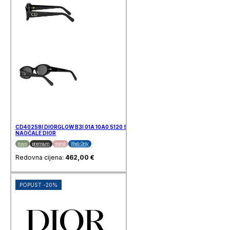
CD40258I DIORGLOW B3I 01A 10A0 5120 SUNČANE
NAOČALE DIOR
novo
premium
trend
Web Only
Redovna cijena:
462,00
€
POPUST -20%