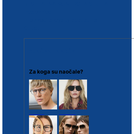
BESPLATNA KONTROLA SLUHA
Poslovnice
Proizvodi s loyalty popustima
Outlet
SUNČANE NAOČALE
Za koga su naočale?
Muške
Ženske