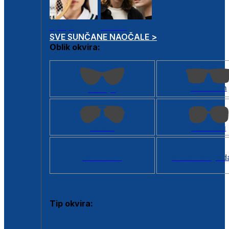
Dječje
Unisex
SVE SUNČANE NAOČALE >
Oblik okvira:
Kvadratan
Cat eye
Aviator
Četvrtasti
Svi oblici >
Virtualno ogled
Tip okvira:
Puni okvir