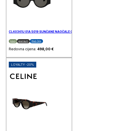
CL40341U 01A 5019 SUNČANE NAOČALE CELINE
novo
premium
Web Only
Redovna cijena:
498,00
€
LOYALTY -20%