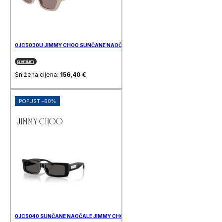
0JC5030U JIMMY CHOO SUNČANE NAOČALE
premium
Snižena cijena:
156,40
€
POPUST -60%
0JC5040 SUNČANE NAOČALE JIMMY CHOO