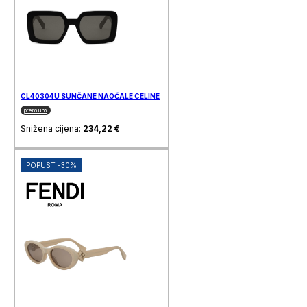
CL40304U SUNČANE NAOČALE CELINE
premium
Snižena cijena:
234,22
€
POPUST -30%