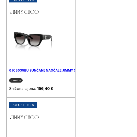
0JC5039BU SUNČANE NAOČALE JIMMY CHOO
premium
Snižena cijena:
156,40
€
POPUST -60%