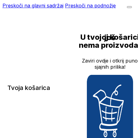
Preskoči na glavni sadržaj
Preskoči na podnožje
U tvojoj košarici još
nema proizvoda
Zaviri ovdje i otkrij puno
sjajnih prilika!
Tvoja košarica