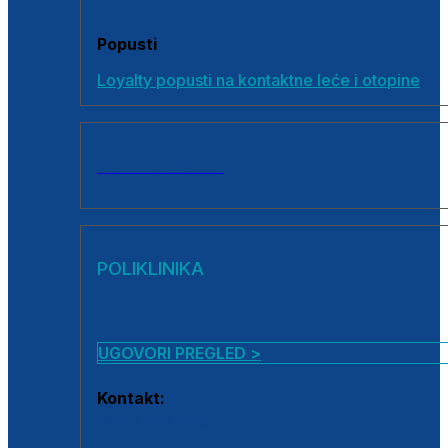
Popusti
Loyalty popusti na kontaktne leće i otopine
SVI PROIZVODI
POLIKLINIKA
UGOVORI PREGLED >
Kontakt:
0800 222 025