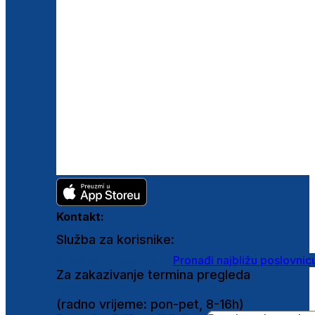
Kontakt:
Služba za korisnike:
shop@ghetaldus.hr
Pronađi najbližu poslovnic
Za zakazivanje termina pregleda
0800 222 025
(radno vrijeme: pon-pet, 8-16h)