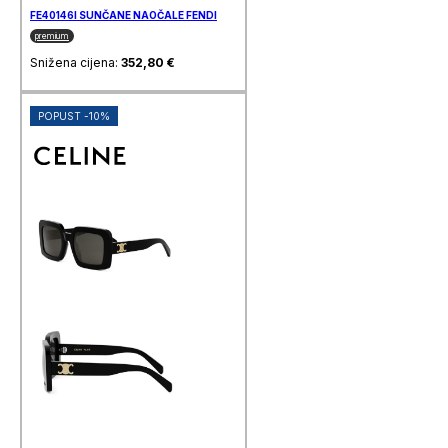
FE40146I SUNČANE NAOČALE FENDI
premium
Snižena cijena:
352,80
€
POPUST -10%