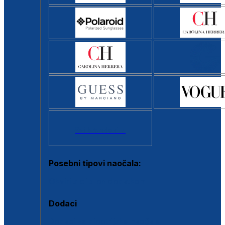
Svi brendovi >
Posebni tipovi naočala:
Okviri s clip-on dodatkom
Dodaci
Dodaci za dioptrijske naočale