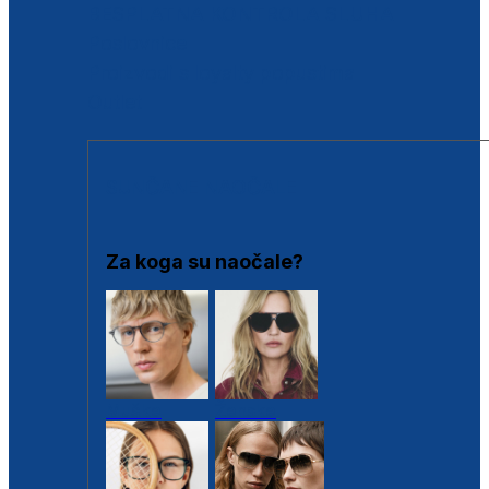
BESPLATNA KONTROLA SLUHA
Poslovnice
Proizvodi s loyalty popustima
Outlet
SUNČANE NAOČALE
Za koga su naočale?
Muške
Ženske