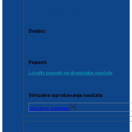
Polarizirane sunčane naočale
Fotokromatske sunčane naočale
Naočale s clip-on dodatkom
Dodaci
Dodaci za dioptrijske naočale
Poklon bonovi
Popusti
Loyalty popusti na dioptrijske naočale
Outlet dioptrijskih naočala
Virtualno isprobavanje naočala:
Virtualno ogledalo