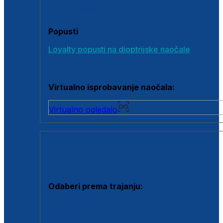
Poklon bonovi
Popusti
Loyalty popusti na dioptrijske naočale
Outlet dioptrijskih naočala
Virtualno isprobavanje naočala:
Virtualno ogledalo
KONTAKTNE LEĆE I OTOPINE
Odaberi prema trajanju:
Jednodnevne leće
Mjesečne leće