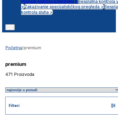
Pronađi najbližu polikliniku >
Besplatna kontrola 
>
Zakazivanje specijalističkog pregleda >
Bespla
Otvorena radna mjesta
kontrola sluha >
Početna
/
premium
premium
471
Proizvoda
Filteri