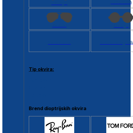
Kvadratan
Cat eye
Aviator
Okrugli
Svi oblici >
Virtualno ogled
Tip okvira:
Puni okvir
Clip-on
Poluokvir
Brend dioptrijskih okvira