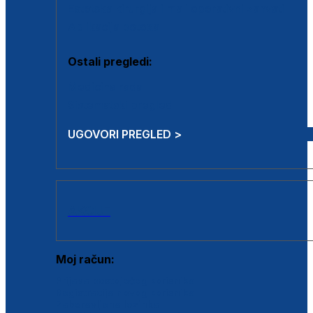
Estetska kirurgija i mali operativni zahvati
Aplikacija botoxa
Ostali pregledi:
Medicina rada
Sistematski pregled
UGOVORI PREGLED >
AKCIJE
Moj račun:
Prijava postojećeg korisnika
Registracija novog korisnika
Zaboravljena lozinka