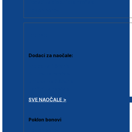
Dodaci za dioptrijske naočale
Poklon bonovi
DODACI
Dodaci za naočale:
Krpice za čišćenje
Kutijice za naočale
Sprejevi za čišćenje
Lančići za naočale
SVE NAOČALE >
Poklon bonovi
Poklon bonovi