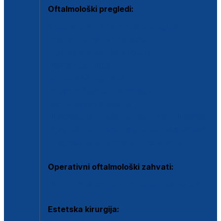
Oftalmološki pregledi:
Specijalistički oftalmološki pregled
Pregled za kontaktne leće
Pregled vidnog polja (OCT)
Dječja oftalmologija
Kontrola očnog tlaka
Drugo mišljenje oftalmologa
Retinološka ambulanta
Dijagnostika i liječenje upalnih očnih bolesti
Dijagnostika i liječenje glaukomske bolesti
Dijagnostika sive mrene ili katarakte
Operativni oftalmološki zahvati:
Ultrazvučna operacija mrene ili katarakta
Estetska kirurgija: