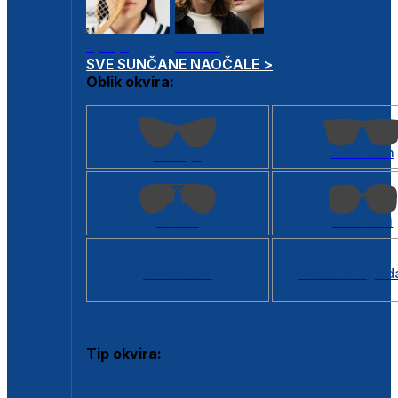
Dječje
Unisex
SVE SUNČANE NAOČALE >
Oblik okvira:
Kvadratan
Cat eye
Aviator
Četvrtasti
Svi oblici >
Virtualno ogled
Tip okvira:
Puni okvir