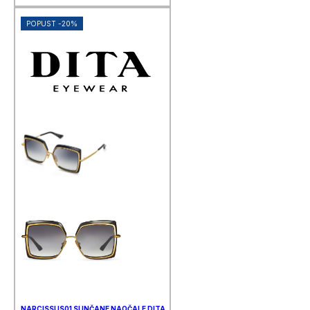
POPUST -20%
NARCISSUS01 SUNČANE NAOČALE DITA