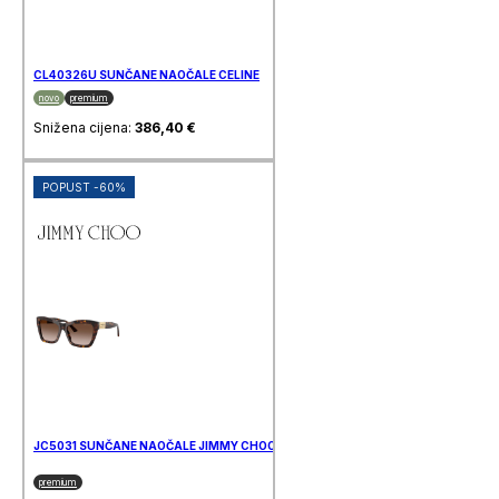
CL40326U SUNČANE NAOČALE CELINE
novo
premium
Snižena cijena:
386,40
€
POPUST -60%
JC5031 SUNČANE NAOČALE JIMMY CHOO
premium