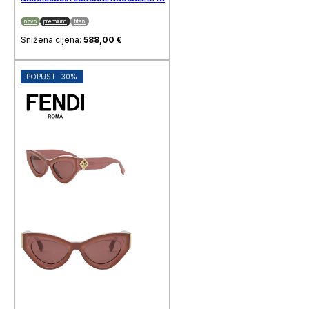
novo
premium
titan
Snižena cijena:
588,00
€
POPUST -30%