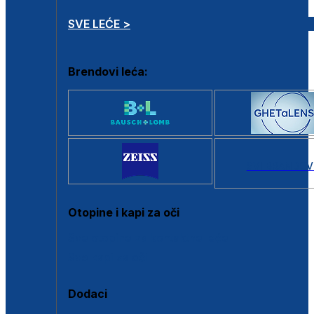
SVE LEĆE >
Brendovi leća:
SVI BRANDOV
Otopine i kapi za oči
Sve otopine za kontaktne leće
Sve kapi za oči
Dodaci