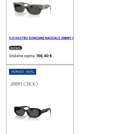
0JC5037BU SUNČANE NAOČALE JIMMY CHOO
premium
Snižena cijena:
156,40
€
POPUST -60%