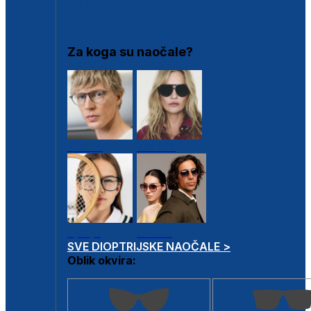
DIOPTRIJSKI OKVIRI
Za koga su naočale?
Muške
Ženske
Dječje
Unisex
SVE DIOPTRIJSKE NAOČALE >
Oblik okvira: