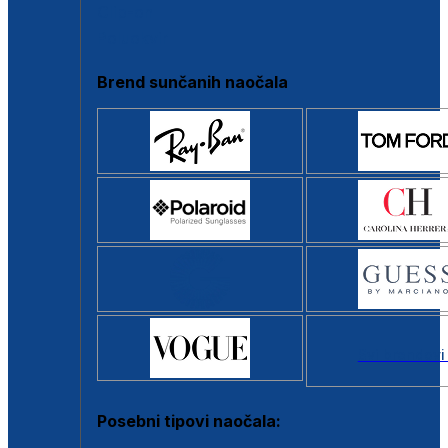
Clip-on
Poluokvir
Brend sunčanih naočala
Svi brendovi
Posebni tipovi naočala: