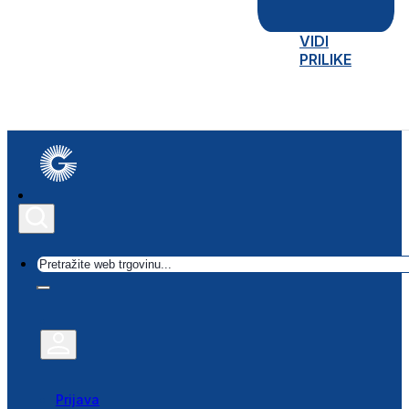
VIDI
PRILIKE
Traži
Prijava