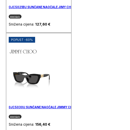
OJC5021BU SUNČANE NAOČALE JIMY CHOO
premium
Snižena cijena:
127,60
€
POPUST -60%
0JC5030U SUNČANE NAOČALE JIMMY CHOO
premium
Snižena cijena:
156,40
€