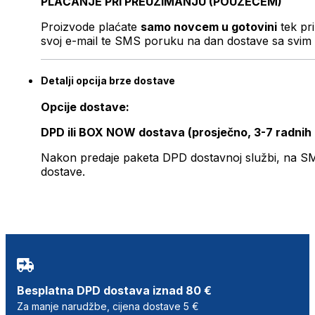
PLAĆANJE PRI PREUZIMANJU (POUZEĆEM)
Proizvode plaćate
samo novcem u gotovini
tek pr
svoj e-mail te SMS poruku na dan dostave sa svim 
Detalji opcija brze dostave
Opcije dostave:
DPD ili BOX NOW dostava (prosječno, 3-7 radnih
Nakon predaje paketa DPD dostavnoj službi, na SMS 
dostave.
Besplatna DPD dostava iznad 80 €
Za manje narudžbe, cijena dostave 5 €