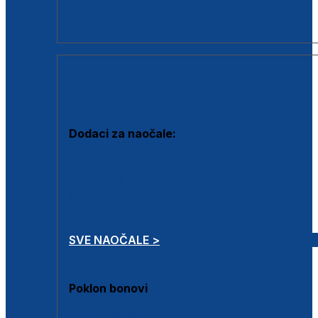
Dodaci za dioptrijske naočale
Poklon bonovi
DODACI
Dodaci za naočale:
Krpice za čišćenje
Kutijice za naočale
Sprejevi za čišćenje
Lančići za naočale
SVE NAOČALE >
Poklon bonovi
Poklon bonovi