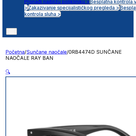
Pronađi najbližu polikliniku >
Besplatna kontrola 
>
Zakazivanje specijalističkog pregleda >
Bespla
Otvorena radna mjesta
kontrola sluha >
Početna
/
Sunčane naočale
/
0RB4474D SUNČANE
NAOČALE RAY BAN
🔍