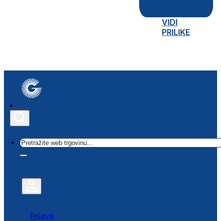
VIDI
PRILIKE
Traži
Prijava