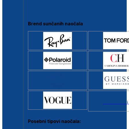
Clip-on
Poluokvir
Brend sunčanih naočala
Svi brendovi
Posebni tipovi naočala: