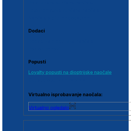
Polarizirane sunčane naočale
Fotokromatske sunčane naočale
Naočale s clip-on dodatkom
Dodaci
Dodaci za dioptrijske naočale
Poklon bonovi
Popusti
Loyalty popusti na dioptrijske naočale
Outlet dioptrijskih naočala
Virtualno isprobavanje naočala:
Virtualno ogledalo