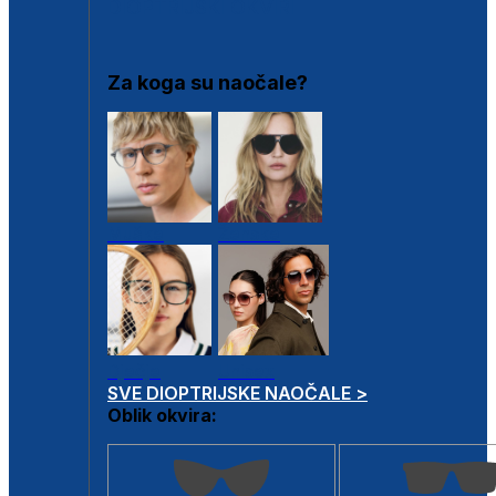
DIOPTRIJSKI OKVIRI
Za koga su naočale?
Muške
Ženske
Dječje
Unisex
SVE DIOPTRIJSKE NAOČALE >
Oblik okvira: