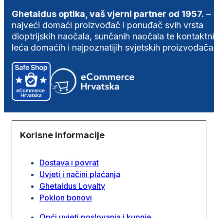
Ghetaldus optika, vaš vjerni partner od 1957.
–
najveći domaći proizvođač i ponuđač svih vrsta
dioptrijskih naočala, sunčanih naočala te kontaktni
leća domaćih i najpoznatijih svjetskih proizvođača.
Korisne informacije
Dostava i povrat
Uvjeti i načini plaćanja
Ghetaldus Loyalty
Poklon bonovi
Opći uvjeti poslovanja i kupnje