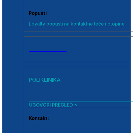
Popusti
Loyalty popusti na kontaktne leće i otopine
SVI PROIZVODI
POLIKLINIKA
UGOVORI PREGLED >
Kontakt:
0800 222 025