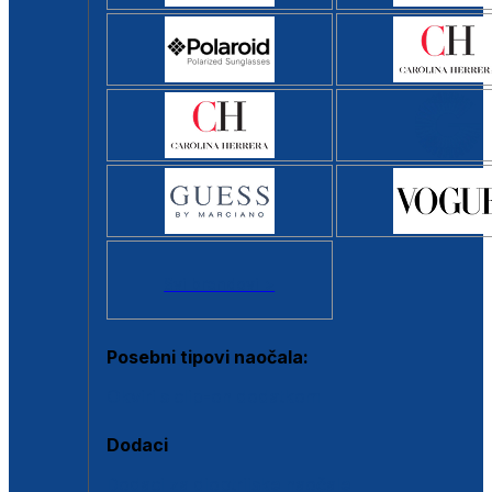
Svi brendovi >
Posebni tipovi naočala:
Okviri s clip-on dodatkom
Dodaci
Dodaci za dioptrijske naočale