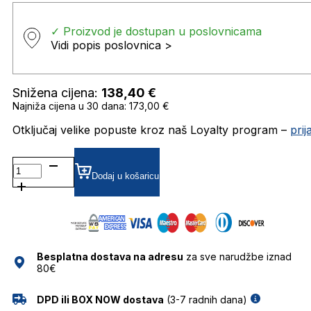
✓ Proizvod je dostupan u poslovnicama
Vidi popis poslovnica >
Snižena cijena:
138,40
€
Najniža cijena u 30 dana: 173,00 €
Otključaj velike popuste kroz naš Loyalty program –
pri
0RB4474D
SUNČANE
Dodaj u košaricu
NAOČALE
RAY
BAN
količina
Besplatna dostava na adresu
za sve narudžbe iznad
80€
DPD ili BOX NOW dostava
(3-7 radnih dana)