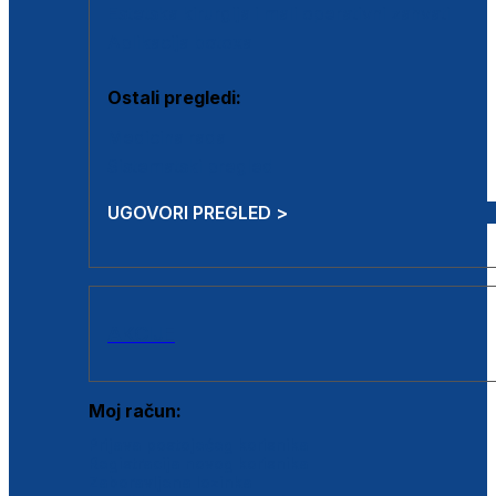
Estetska kirurgija i mali operativni zahvati
Aplikacija botoxa
Ostali pregledi:
Medicina rada
Sistematski pregled
UGOVORI PREGLED >
AKCIJE
Moj račun:
Prijava postojećeg korisnika
Registracija novog korisnika
Zaboravljena lozinka