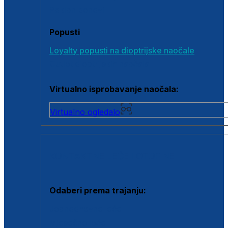
Poklon bonovi
Popusti
Loyalty popusti na dioptrijske naočale
Outlet dioptrijskih naočala
Virtualno isprobavanje naočala:
Virtualno ogledalo
KONTAKTNE LEĆE I OTOPINE
Odaberi prema trajanju:
Jednodnevne leće
Mjesečne leće