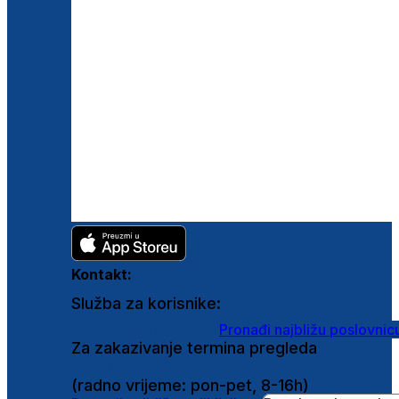
Kontakt:
Služba za korisnike:
shop@ghetaldus.hr
Pronađi najbližu poslovnic
Za zakazivanje termina pregleda
0800 222 025
(radno vrijeme: pon-pet, 8-16h)