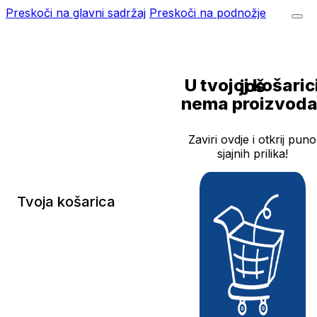
Preskoči na glavni sadržaj
Preskoči na podnožje
U tvojoj košarici još
nema proizvoda
Zaviri ovdje i otkrij puno
sjajnih prilika!
Tvoja košarica