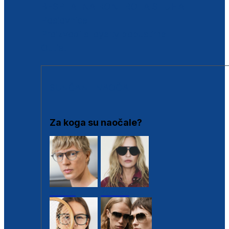
BESPLATNA KONTROLA SLUHA
Poslovnice
Proizvodi s loyalty popustima
Outlet
SUNČANE NAOČALE
Za koga su naočale?
Muške
Ženske