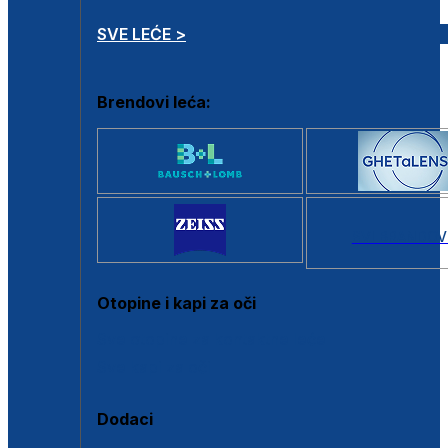
SVE LEĆE >
Brendovi leća:
SVI BRANDOV
Otopine i kapi za oči
Sve otopine za kontaktne leće
Sve kapi za oči
Dodaci