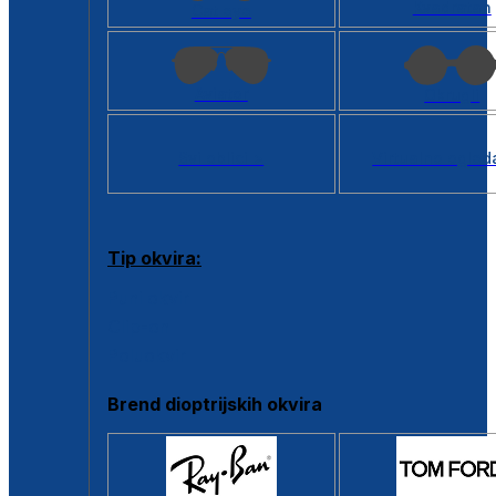
Kvadratan
Cat eye
Aviator
Okrugli
Svi oblici >
Virtualno ogled
Tip okvira:
Puni okvir
Clip-on
Poluokvir
Brend dioptrijskih okvira