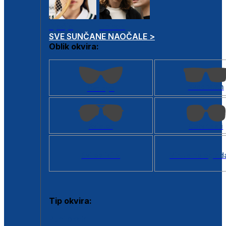
Dječje
Unisex
SVE SUNČANE NAOČALE >
Oblik okvira:
Kvadratan
Cat eye
Aviator
Četvrtasti
Svi oblici >
Virtualno ogled
Tip okvira:
Puni okvir