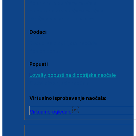
Polarizirane sunčane naočale
Fotokromatske sunčane naočale
Naočale s clip-on dodatkom
Dodaci
Dodaci za dioptrijske naočale
Poklon bonovi
Popusti
Loyalty popusti na dioptrijske naočale
Outlet dioptrijskih naočala
Virtualno isprobavanje naočala:
Virtualno ogledalo