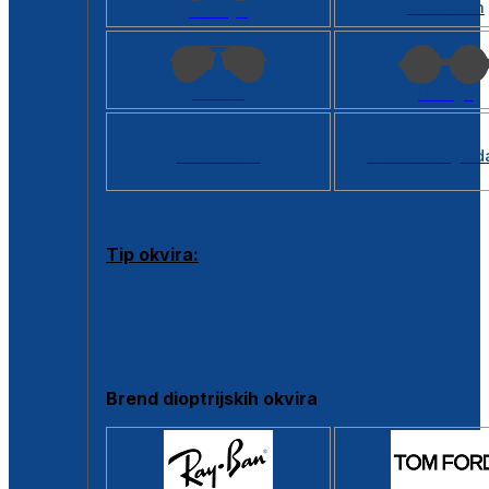
Kvadratan
Cat eye
Aviator
Okrugli
Svi oblici >
Virtualno ogled
Tip okvira:
Puni okvir
Clip-on
Poluokvir
Brend dioptrijskih okvira