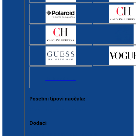
Svi brendovi >
Posebni tipovi naočala:
Okviri s clip-on dodatkom
Dodaci
Dodaci za dioptrijske naočale