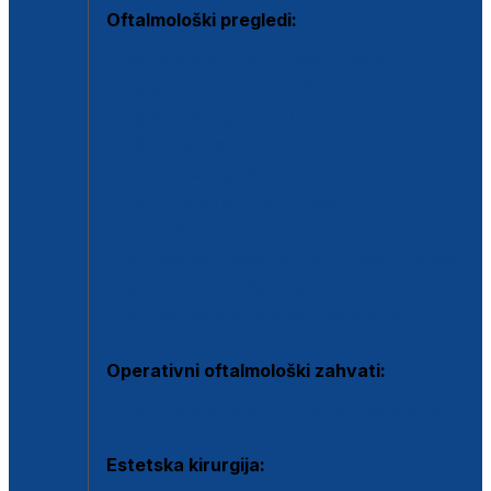
Oftalmološki pregledi:
Specijalistički oftalmološki pregled
Pregled za kontaktne leće
Pregled vidnog polja (OCT)
Dječja oftalmologija
Kontrola očnog tlaka
Drugo mišljenje oftalmologa
Retinološka ambulanta
Dijagnostika i liječenje upalnih očnih bolesti
Dijagnostika i liječenje glaukomske bolesti
Dijagnostika sive mrene ili katarakte
Operativni oftalmološki zahvati:
Ultrazvučna operacija mrene ili katarakta
Estetska kirurgija: