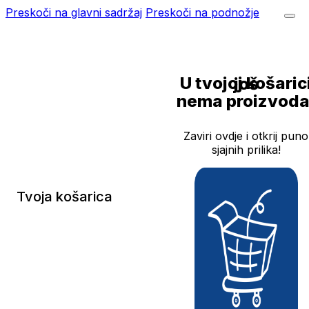
Preskoči na glavni sadržaj
Preskoči na podnožje
U tvojoj košarici još
nema proizvoda
Zaviri ovdje i otkrij puno
sjajnih prilika!
Tvoja košarica