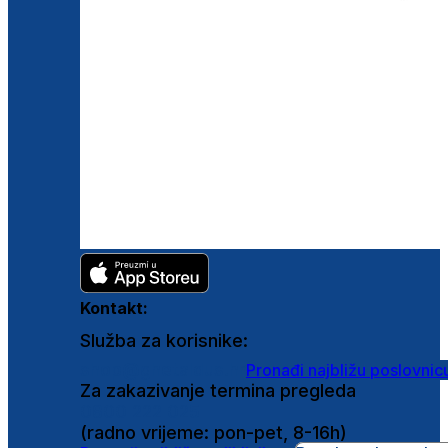
Kontakt:
Služba za korisnike:
shop@ghetaldus.hr
Pronađi najbližu poslovnic
Za zakazivanje termina pregleda
0800 222 025
(radno vrijeme: pon-pet, 8-16h)