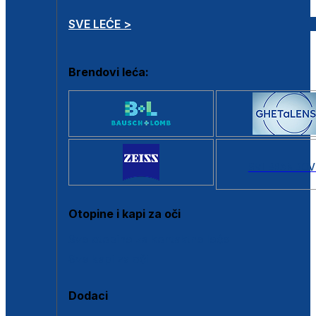
SVE LEĆE >
Brendovi leća:
SVI BRANDOV
Otopine i kapi za oči
Sve otopine za kontaktne leće
Sve kapi za oči
Dodaci