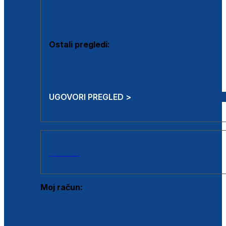
Estetska kirurgija i mali operativni zahvati
Aplikacija botoxa
Ostali pregledi:
Medicina rada
Sistematski pregled
UGOVORI PREGLED >
AKCIJE
Moj račun:
Prijava postojećeg korisnika
Registracija novog korisnika
Zaboravljena lozinka