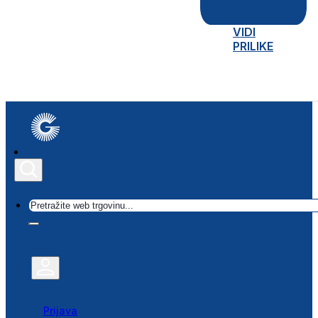
VIDI
PRILIKE
Traži
Prijava