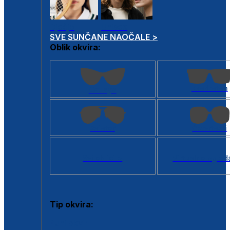
Dječje
Unisex
SVE SUNČANE NAOČALE >
Oblik okvira:
Kvadratan
Cat eye
Aviator
Četvrtasti
Svi oblici >
Virtualno ogled
Tip okvira:
Puni okvir