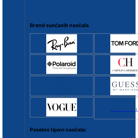
Clip-on
Poluokvir
Brend sunčanih naočala
Svi brendovi
Posebni tipovi naočala: