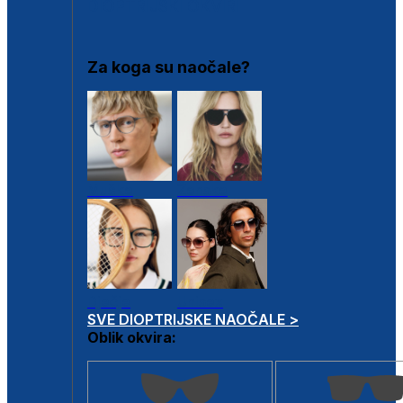
DIOPTRIJSKI OKVIRI
Za koga su naočale?
Muške
Ženske
Dječje
Unisex
SVE DIOPTRIJSKE NAOČALE >
Oblik okvira: