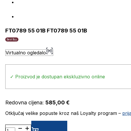
FT0789 55 01B FT0789 55 01B
Best Buy
Virtualno ogledalo
✓ Proizvod je dostupan ekskluzivno online
Redovna cijena:
585,00
€
Otključaj velike popuste kroz naš Loyalty program –
pri
FT0789