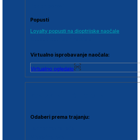
Poklon bonovi
Popusti
Loyalty popusti na dioptrijske naočale
Outlet dioptrijskih naočala
Virtualno isprobavanje naočala:
Virtualno ogledalo
KONTAKTNE LEĆE I OTOPINE
Odaberi prema trajanju:
Jednodnevne leće
Mjesečne leće