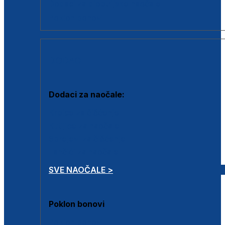
Dodaci za dioptrijske naočale
Poklon bonovi
DODACI
Dodaci za naočale:
Krpice za čišćenje
Kutijice za naočale
Sprejevi za čišćenje
Lančići za naočale
SVE NAOČALE >
Poklon bonovi
Poklon bonovi