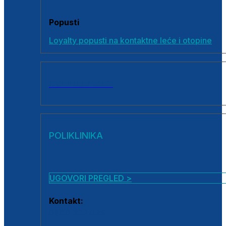
Popusti
Loyalty popusti na kontaktne leće i otopine
SVI PROIZVODI
POLIKLINIKA
UGOVORI PREGLED >
Kontakt:
0800 222 025