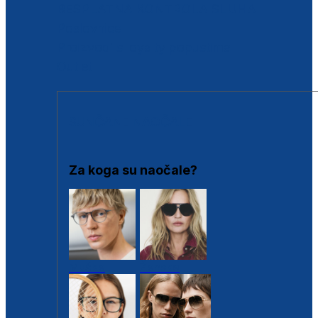
BESPLATNA KONTROLA SLUHA
Poslovnice
Proizvodi s loyalty popustima
Outlet
SUNČANE NAOČALE
Za koga su naočale?
Muške
Ženske