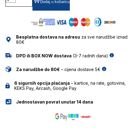
55
Dodaj u košaricu
01B
FT0789
55
01B
količina
Besplatna dostava na adresu
za sve narudžbe iznad
80€
DPD ili BOX NOW dostava
(3-7 radnih dana)
Za narudžbe do 80€
– cijena dostave 5€
6 sigurnih opcija plaćanja
– kartice, na rate, gotovina,
KEKS Pay, Aircash, Google Pay
Jednostavan povrat unutar 14 dana