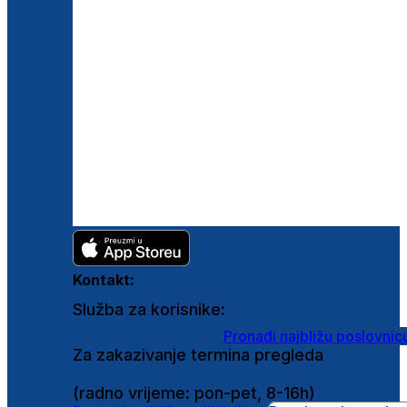
Kontakt:
Služba za korisnike:
shop@ghetaldus.hr
Pronađi najbližu poslovnic
Za zakazivanje termina pregleda
0800 222 025
(radno vrijeme: pon-pet, 8-16h)