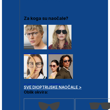
DIOPTRIJSKI OKVIRI
Za koga su naočale?
Muške
Ženske
Dječje
Unisex
SVE DIOPTRIJSKE NAOČALE >
Oblik okvira: