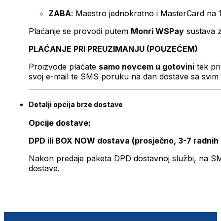
ZABA
: Maestro jednokratno i MasterCard na 
Plaćanje se provodi putem
Monri WSPay
sustava z
PLAĆANJE PRI PREUZIMANJU (POUZEĆEM)
Proizvode plaćate
samo novcem u gotovini
tek pr
svoj e-mail te SMS poruku na dan dostave sa svim 
Detalji opcija brze dostave
Opcije dostave:
DPD ili BOX NOW dostava (prosječno, 3-7 radnih
Nakon predaje paketa DPD dostavnoj službi, na SMS 
dostave.