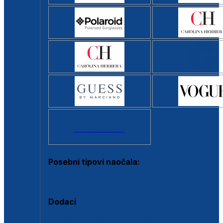
Svi brendovi >
Posebni tipovi naočala:
Okviri s clip-on dodatkom
Dodaci
Dodaci za dioptrijske naočale