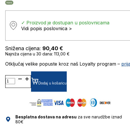
novo
✓ Proizvod je dostupan u poslovnicama
Vidi popis poslovnica >
Snižena cijena:
90,40
€
Najniža cijena u 30 dana: 113,00 €
Otključaj velike popuste kroz naš Loyalty program –
pri
VISYANEZ
GRADIJENT SUNČANE
Dodaj u košaricu
NAOČALE
VISIONARIO
količina
Besplatna dostava na adresu
za sve narudžbe iznad
80€