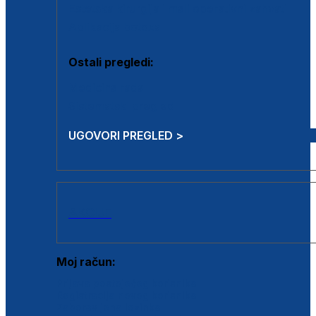
Estetska kirurgija i mali operativni zahvati
Aplikacija botoxa
Ostali pregledi:
Medicina rada
Sistematski pregled
UGOVORI PREGLED >
AKCIJE
Moj račun:
Prijava postojećeg korisnika
Registracija novog korisnika
Zaboravljena lozinka