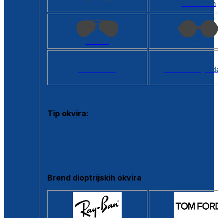
Kvadratan
Cat eye
Aviator
Okrugli
Svi oblici >
Virtualno ogled
Tip okvira:
Puni okvir
Clip-on
Poluokvir
Brend dioptrijskih okvira