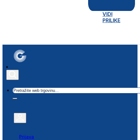
VIDI
PRILIKE
Traži
Prijava