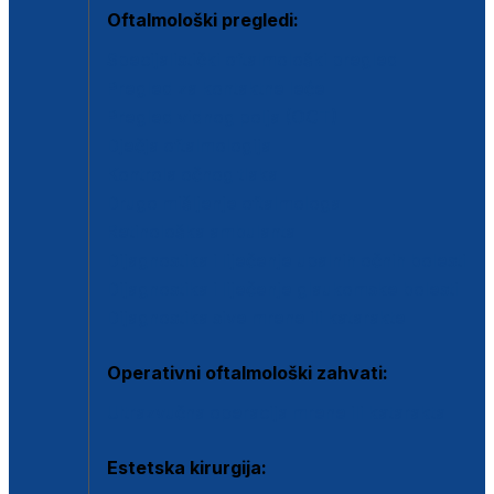
Oftalmološki pregledi:
Specijalistički oftalmološki pregled
Pregled za kontaktne leće
Pregled vidnog polja (OCT)
Dječja oftalmologija
Kontrola očnog tlaka
Drugo mišljenje oftalmologa
Retinološka ambulanta
Dijagnostika i liječenje upalnih očnih bolesti
Dijagnostika i liječenje glaukomske bolesti
Dijagnostika sive mrene ili katarakte
Operativni oftalmološki zahvati:
Ultrazvučna operacija mrene ili katarakta
Estetska kirurgija: