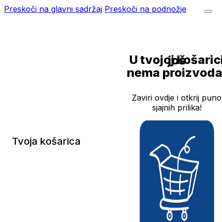
Preskoči na glavni sadržaj
Preskoči na podnožje
U tvojoj košarici još
nema proizvoda
Zaviri ovdje i otkrij puno
sjajnih prilika!
Tvoja košarica