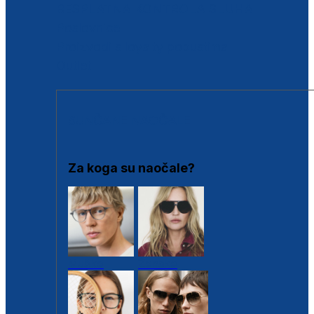
BESPLATNA KONTROLA SLUHA
Poslovnice
Proizvodi s loyalty popustima
Outlet
SUNČANE NAOČALE
Za koga su naočale?
Muške
Ženske