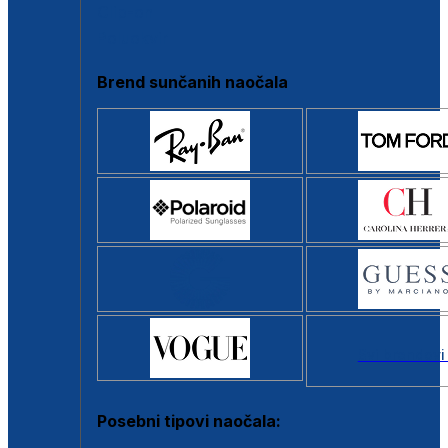
Clip-on
Poluokvir
Brend sunčanih naočala
Svi brendovi
Posebni tipovi naočala: