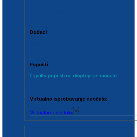
Polarizirane sunčane naočale
Fotokromatske sunčane naočale
Naočale s clip-on dodatkom
Dodaci
Dodaci za dioptrijske naočale
Poklon bonovi
Popusti
Loyalty popusti na dioptrijske naočale
Outlet dioptrijskih naočala
Virtualno isprobavanje naočala:
Virtualno ogledalo