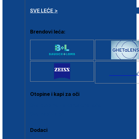
SVE LEĆE >
Brendovi leća:
SVI BRANDOV
Otopine i kapi za oči
Sve otopine za kontaktne leće
Sve kapi za oči
Dodaci