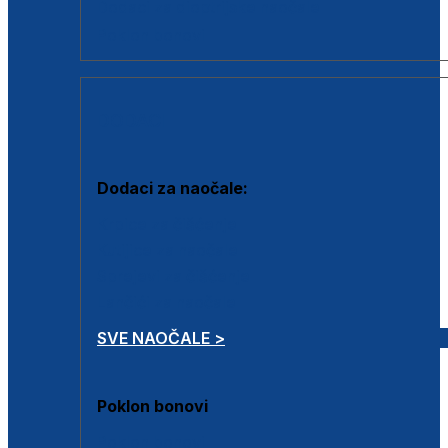
Dodaci za dioptrijske naočale
Poklon bonovi
DODACI
Dodaci za naočale:
Krpice za čišćenje
Kutijice za naočale
Sprejevi za čišćenje
Lančići za naočale
SVE NAOČALE >
Poklon bonovi
Poklon bonovi