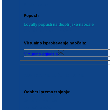
Poklon bonovi
Popusti
Loyalty popusti na dioptrijske naočale
Outlet dioptrijskih naočala
Virtualno isprobavanje naočala:
Virtualno ogledalo
KONTAKTNE LEĆE I OTOPINE
Odaberi prema trajanju:
Jednodnevne leće
Mjesečne leće