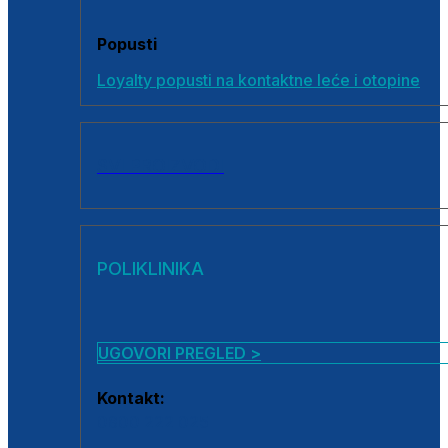
Popusti
Loyalty popusti na kontaktne leće i otopine
SVI PROIZVODI
POLIKLINIKA
UGOVORI PREGLED >
Kontakt:
0800 222 025