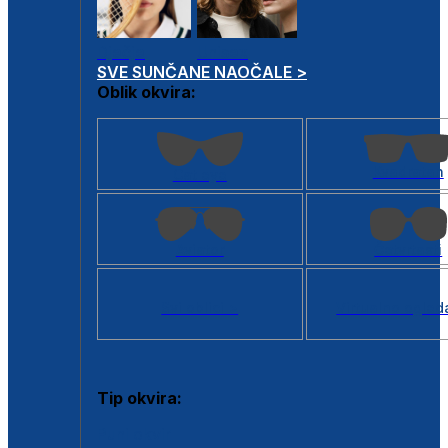
Dječje
Unisex
SVE SUNČANE NAOČALE >
Oblik okvira:
Kvadratan
Cat eye
Aviator
Četvrtasti
Svi oblici >
Virtualno ogled
Tip okvira:
Puni okvir