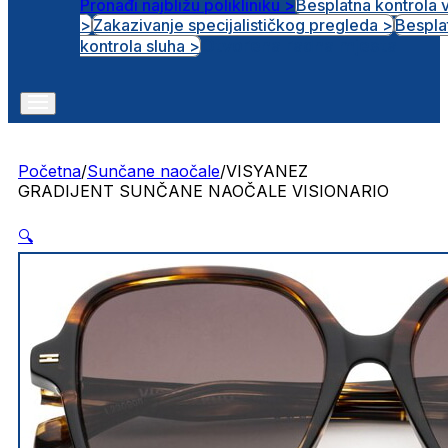
Pronađi najbližu polikliniku >
Besplatna kontrola 
>
Zakazivanje specijalističkog pregleda >
Bespla
Otvorena radna mjesta
kontrola sluha >
Početna
/
Sunčane naočale
/
VISYANEZ
GRADIJENT SUNČANE NAOČALE VISIONARIO
🔍