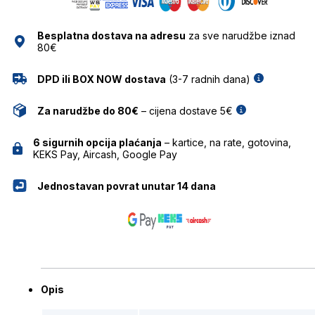
SUNČANE
NAOČALE
Besplatna dostava na adresu
za sve narudžbe iznad
ZOCO
80€
količina
DPD ili BOX NOW dostava
(3-7 radnih dana)
Za narudžbe do 80€
– cijena dostave 5€
6 sigurnih opcija plaćanja
– kartice, na rate, gotovina,
KEKS Pay, Aircash, Google Pay
Jednostavan povrat unutar 14 dana
Opis