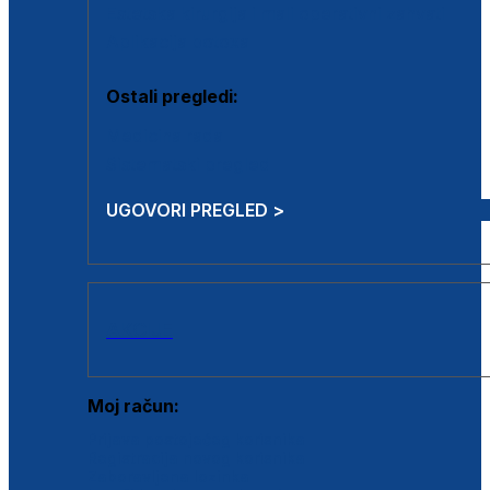
Estetska kirurgija i mali operativni zahvati
Aplikacija botoxa
Ostali pregledi:
Medicina rada
Sistematski pregled
UGOVORI PREGLED >
AKCIJE
Moj račun:
Prijava postojećeg korisnika
Registracija novog korisnika
Zaboravljena lozinka