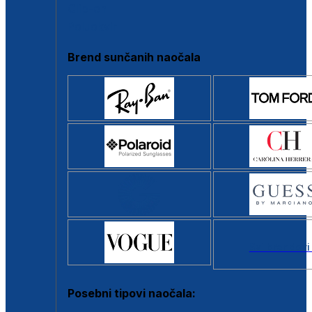
Clip-on
Poluokvir
Brend sunčanih naočala
Svi brendovi
Posebni tipovi naočala: