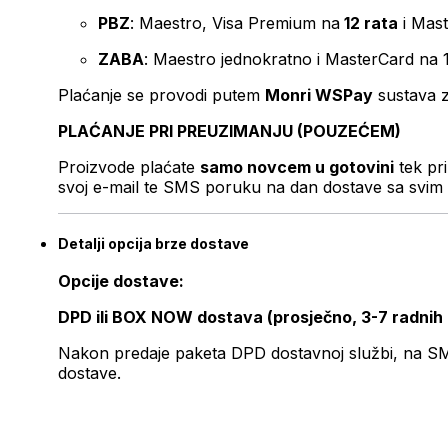
PBZ
: Maestro, Visa Premium na
12 rata
i Mas
ZABA
: Maestro jednokratno i MasterCard na 
Plaćanje se provodi putem
Monri WSPay
sustava z
PLAĆANJE PRI PREUZIMANJU (POUZEĆEM)
Proizvode plaćate
samo novcem u gotovini
tek pr
svoj e-mail te SMS poruku na dan dostave sa svim 
Detalji opcija brze dostave
Opcije dostave:
DPD ili BOX NOW dostava (prosječno, 3-7 radnih
Nakon predaje paketa DPD dostavnoj službi, na SMS 
dostave.