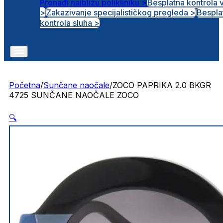
Pronađi najbližu polikliniku >
Besplatna kontrola 
>
Zakazivanje specijalističkog pregleda >
Bespla
Otvorena radna mjesta
kontrola sluha >
Početna
/
Sunčane naočale
/
ZOCO PAPRIKA 2.0 BKGR
4725 SUNČANE NAOČALE ZOCO
🔍