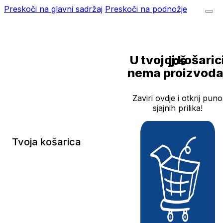
Preskoči na glavni sadržaj
Preskoči na podnožje
U tvojoj košarici još
nema proizvoda
Zaviri ovdje i otkrij puno
sjajnih prilika!
Tvoja košarica