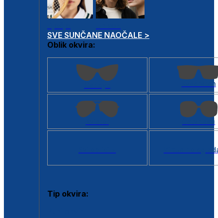
Dječje
Unisex
SVE SUNČANE NAOČALE >
Oblik okvira:
Kvadratan
Cat eye
Aviator
Četvrtasti
Svi oblici >
Virtualno ogled
Tip okvira:
Puni okvir