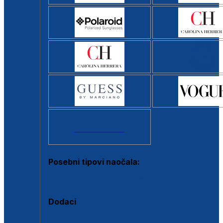
Svi brendovi >
Posebni tipovi naočala:
Okviri s clip-on dodatkom
Dodaci
Dodaci za dioptrijske naočale