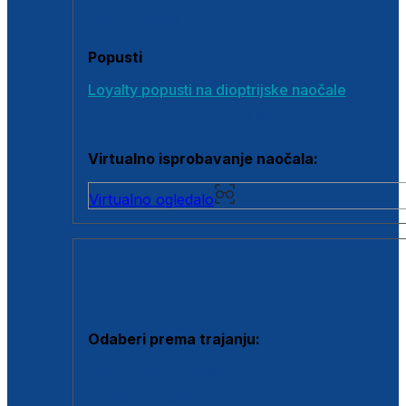
Poklon bonovi
Popusti
Loyalty popusti na dioptrijske naočale
Outlet dioptrijskih naočala
Virtualno isprobavanje naočala:
Virtualno ogledalo
KONTAKTNE LEĆE I OTOPINE
Odaberi prema trajanju:
Jednodnevne leće
Mjesečne leće