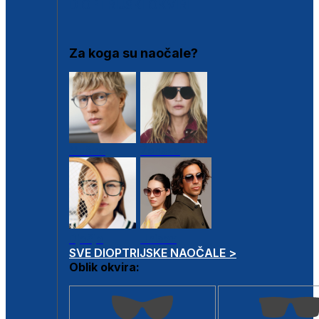
DIOPTRIJSKI OKVIRI
Za koga su naočale?
Muške
Ženske
Dječje
Unisex
SVE DIOPTRIJSKE NAOČALE >
Oblik okvira: