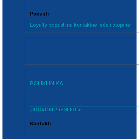
Popusti
Loyalty popusti na kontaktne leće i otopine
SVI PROIZVODI
POLIKLINIKA
UGOVORI PREGLED >
Kontakt:
0800 222 025