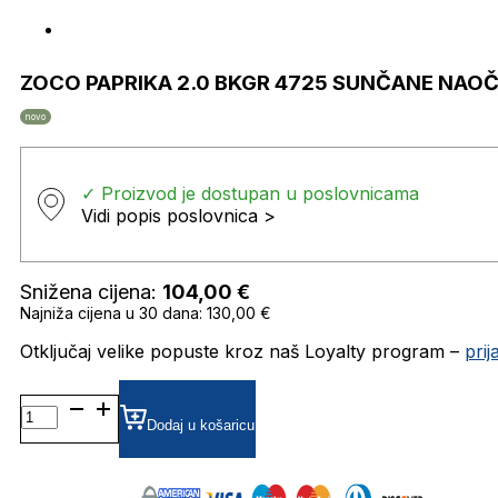
ZOCO PAPRIKA 2.0 BKGR 4725 SUNČANE NAO
novo
✓ Proizvod je dostupan u poslovnicama
Vidi popis poslovnica >
Snižena cijena:
104,00
€
Najniža cijena u 30 dana: 130,00 €
Otključaj velike popuste kroz naš Loyalty program –
pri
ZOCO
PAPRIKA
Dodaj u košaricu
2.0
BKGR
4725