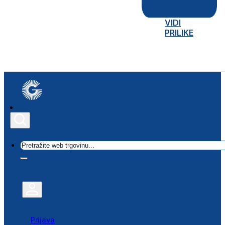
VIDI
PRILIKE
Traži
Prijava