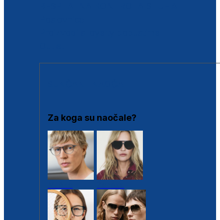
BESPLATNA KONTROLA SLUHA
Poslovnice
Proizvodi s loyalty popustima
Outlet
SUNČANE NAOČALE
Za koga su naočale?
Muške
Ženske