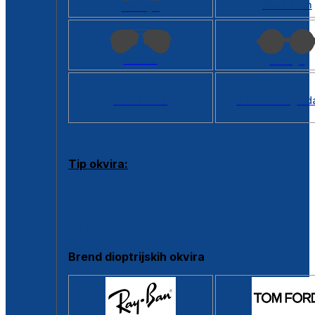
Kvadratan
Cat eye
Aviator
Okrugli
Svi oblici >
Virtualno ogled
Tip okvira:
Puni okvir
Clip-on
Poluokvir
Brend dioptrijskih okvira