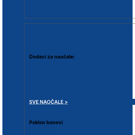
Dodaci za dioptrijske naočale
Poklon bonovi
DODACI
Dodaci za naočale:
Krpice za čišćenje
Kutijice za naočale
Sprejevi za čišćenje
Lančići za naočale
SVE NAOČALE >
Poklon bonovi
Poklon bonovi