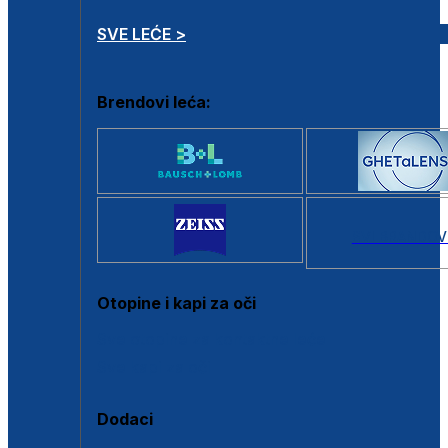
SVE LEĆE >
Brendovi leća:
SVI BRANDOV
Otopine i kapi za oči
Sve otopine za kontaktne leće
Sve kapi za oči
Dodaci