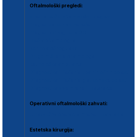
Oftalmološki pregledi:
Specijalistički oftalmološki pregled
Pregled za kontaktne leće
Pregled vidnog polja (OCT)
Dječja oftalmologija
Kontrola očnog tlaka
Drugo mišljenje oftalmologa
Retinološka ambulanta
Dijagnostika i liječenje upalnih očnih bolesti
Dijagnostika i liječenje glaukomske bolesti
Dijagnostika sive mrene ili katarakte
Operativni oftalmološki zahvati:
Ultrazvučna operacija mrene ili katarakta
Estetska kirurgija: