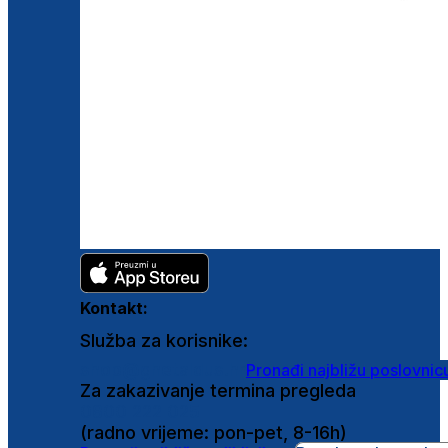
Kontakt:
Služba za korisnike:
shop@ghetaldus.hr
Pronađi najbližu poslovnic
Za zakazivanje termina pregleda
0800 222 025
(radno vrijeme: pon-pet, 8-16h)