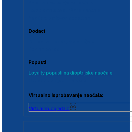
Polarizirane sunčane naočale
Fotokromatske sunčane naočale
Naočale s clip-on dodatkom
Dodaci
Dodaci za dioptrijske naočale
Poklon bonovi
Popusti
Loyalty popusti na dioptrijske naočale
Outlet dioptrijskih naočala
Virtualno isprobavanje naočala:
Virtualno ogledalo