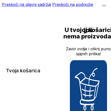
Preskoči na glavni sadržaj
Preskoči na podnožje
U tvojoj košarici još
nema proizvoda
Zaviri ovdje i otkrij puno
sjajnih prilika!
Tvoja košarica