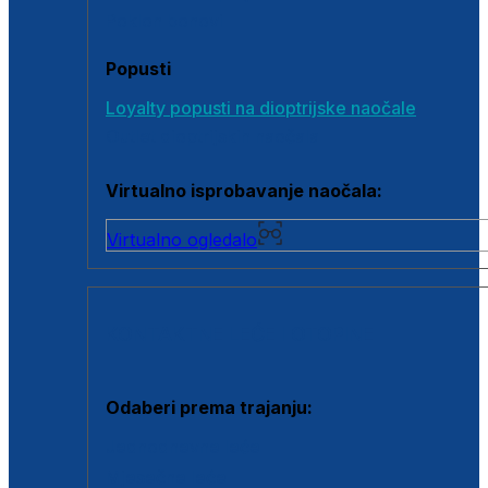
Poklon bonovi
Popusti
Loyalty popusti na dioptrijske naočale
Outlet dioptrijskih naočala
Virtualno isprobavanje naočala:
Virtualno ogledalo
KONTAKTNE LEĆE I OTOPINE
Odaberi prema trajanju:
Jednodnevne leće
Mjesečne leće