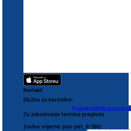
Kontakt:
Služba za korisnike:
shop@ghetaldus.hr
Pronađi najbližu poslovnic
Za zakazivanje termina pregleda
0800 222 025
(radno vrijeme: pon-pet, 8-16h)