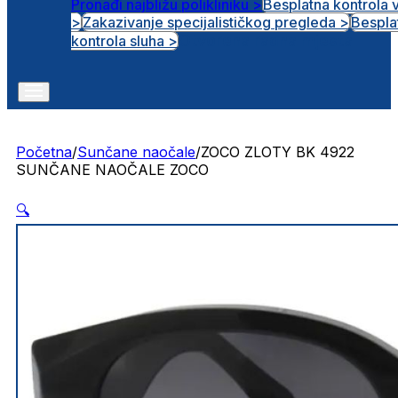
Pronađi najbližu polikliniku >
Besplatna kontrola 
>
Zakazivanje specijalističkog pregleda >
Bespla
Otvorena radna mjesta
kontrola sluha >
Početna
/
Sunčane naočale
/
ZOCO ZLOTY BK 4922
SUNČANE NAOČALE ZOCO
🔍