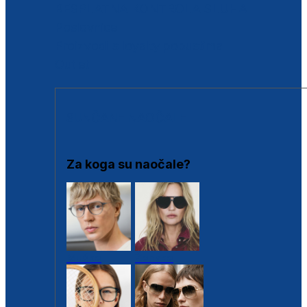
BESPLATNA KONTROLA SLUHA
Poslovnice
Proizvodi s loyalty popustima
Outlet
SUNČANE NAOČALE
Za koga su naočale?
Muške
Ženske