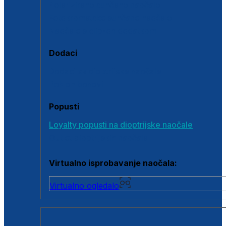
Polarizirane sunčane naočale
Fotokromatske sunčane naočale
Naočale s clip-on dodatkom
Dodaci
Dodaci za dioptrijske naočale
Poklon bonovi
Popusti
Loyalty popusti na dioptrijske naočale
Outlet dioptrijskih naočala
Virtualno isprobavanje naočala:
Virtualno ogledalo