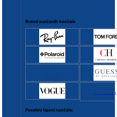
Clip-on
Poluokvir
Brend sunčanih naočala
Svi brendovi
Posebni tipovi naočala: