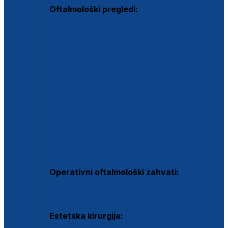
Oftalmološki pregledi:
Specijalistički oftalmološki pregled
Pregled za kontaktne leće
Pregled vidnog polja (OCT)
Dječja oftalmologija
Kontrola očnog tlaka
Drugo mišljenje oftalmologa
Retinološka ambulanta
Dijagnostika i liječenje upalnih očnih bolesti
Dijagnostika i liječenje glaukomske bolesti
Dijagnostika sive mrene ili katarakte
Operativni oftalmološki zahvati:
Ultrazvučna operacija mrene ili katarakta
Estetska kirurgija: