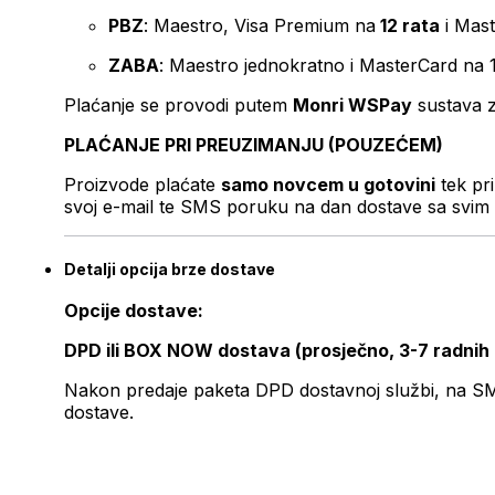
PBZ
: Maestro, Visa Premium na
12 rata
i Mas
ZABA
: Maestro jednokratno i MasterCard na 
Plaćanje se provodi putem
Monri WSPay
sustava z
PLAĆANJE PRI PREUZIMANJU (POUZEĆEM)
Proizvode plaćate
samo novcem u gotovini
tek pr
svoj e-mail te SMS poruku na dan dostave sa svim 
Detalji opcija brze dostave
Opcije dostave:
DPD ili BOX NOW dostava (prosječno, 3-7 radnih
Nakon predaje paketa DPD dostavnoj službi, na SMS 
dostave.