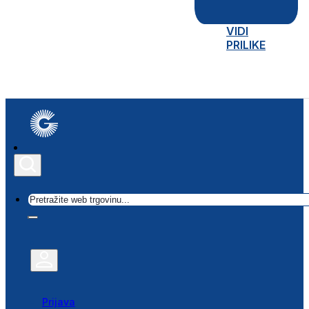
VIDI
PRILIKE
Traži
Prijava