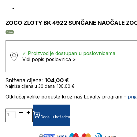
ZOCO ZLOTY BK 4922 SUNČANE NAOČALE ZO
novo
✓ Proizvod je dostupan u poslovnicama
Vidi popis poslovnica >
Snižena cijena:
104,00
€
Najniža cijena u 30 dana: 130,00 €
Otključaj velike popuste kroz naš Loyalty program –
pri
ZOCO
ZLOTY
Dodaj u košaricu
BK
4922
SUNČANE