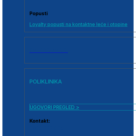
Popusti
Loyalty popusti na kontaktne leće i otopine
SVI PROIZVODI
POLIKLINIKA
UGOVORI PREGLED >
Kontakt:
0800 222 025