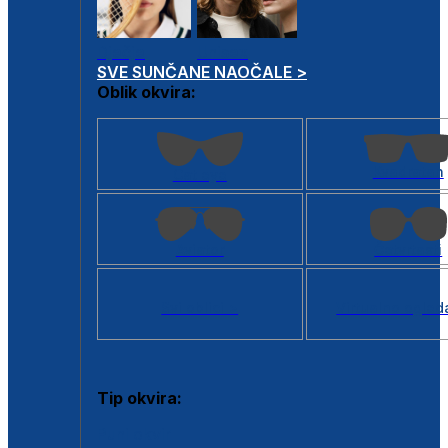
Dječje
Unisex
SVE SUNČANE NAOČALE >
Oblik okvira:
Kvadratan
Cat eye
Aviator
Četvrtasti
Svi oblici >
Virtualno ogled
Tip okvira:
Puni okvir