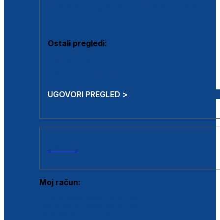
Estetska kirurgija i mali operativni zahvati
Aplikacija botoxa
Ostali pregledi:
Medicina rada
Sistematski pregled
UGOVORI PREGLED >
AKCIJE
Moj račun:
Prijava postojećeg korisnika
Registracija novog korisnika
Zaboravljena lozinka