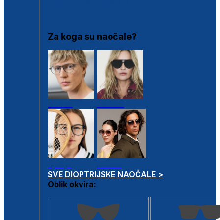
DIOPTRIJSKI OKVIRI
Za koga su naočale?
Muške
Ženske
Dječje
Unisex
SVE DIOPTRIJSKE NAOČALE >
Oblik okvira: