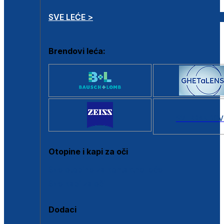
SVE LEĆE >
Brendovi leća:
SVI BRANDOV
Otopine i kapi za oči
Sve otopine za kontaktne leće
Sve kapi za oči
Dodaci