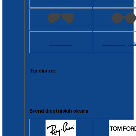
Kvadratan
Cat eye
Aviator
Okrugli
Svi oblici >
Virtualno ogled
Tip okvira:
Puni okvir
Clip-on
Poluokvir
Brend dioptrijskih okvira