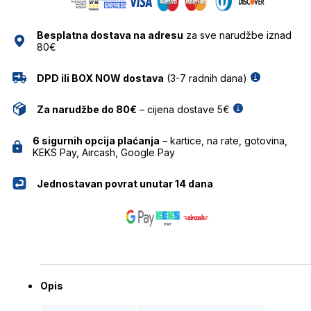
NAOČALE
ZOCO
Besplatna dostava na adresu
za sve narudžbe iznad
količina
80€
DPD ili BOX NOW dostava
(3-7 radnih dana)
Za narudžbe do 80€
– cijena dostave 5€
6 sigurnih opcija plaćanja
– kartice, na rate, gotovina,
KEKS Pay, Aircash, Google Pay
Jednostavan povrat unutar 14 dana
Opis