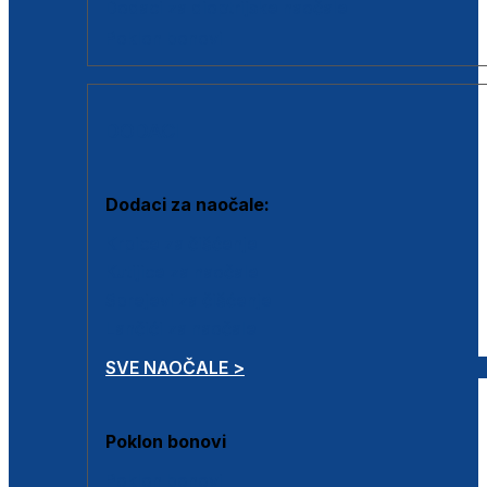
Dodaci za dioptrijske naočale
Poklon bonovi
DODACI
Dodaci za naočale:
Krpice za čišćenje
Kutijice za naočale
Sprejevi za čišćenje
Lančići za naočale
SVE NAOČALE >
Poklon bonovi
Poklon bonovi