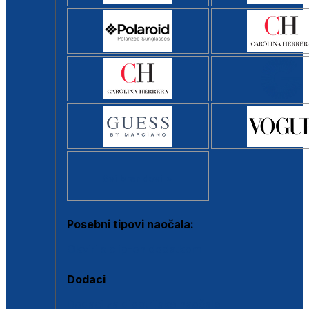
Svi brendovi >
Posebni tipovi naočala:
Okviri s clip-on dodatkom
Dodaci
Dodaci za dioptrijske naočale