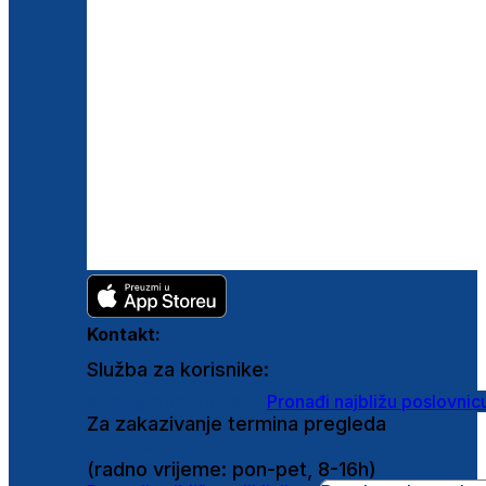
Kontakt:
Služba za korisnike:
shop@ghetaldus.hr
Pronađi najbližu poslovnic
Za zakazivanje termina pregleda
0800 222 025
(radno vrijeme: pon-pet, 8-16h)