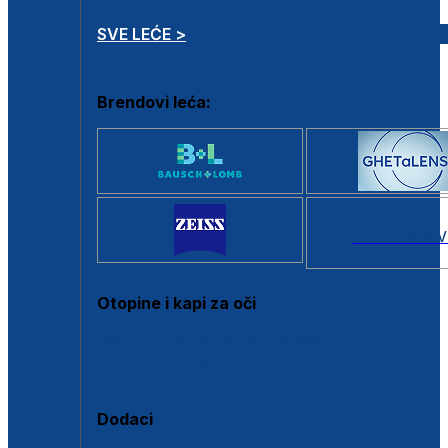
SVE LEĆE >
Brendovi leća:
SVI BRANDOV
Otopine i kapi za oči
Sve otopine za kontaktne leće
Sve kapi za oči
Dodaci