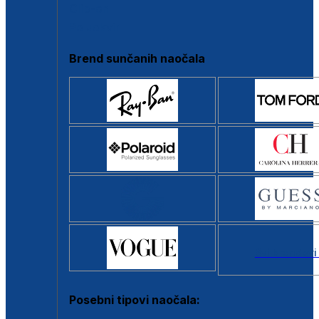
Clip-on
Poluokvir
Brend sunčanih naočala
Svi brendovi
Posebni tipovi naočala: