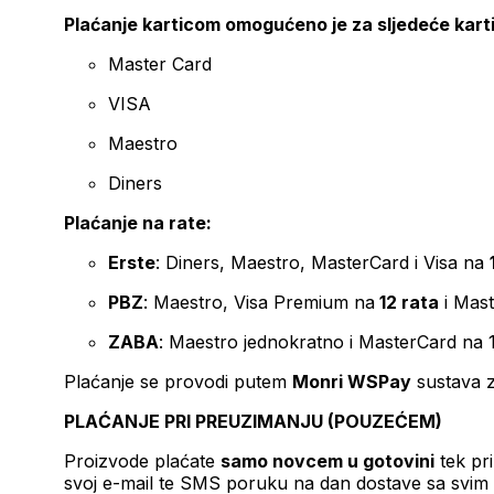
Plaćanje karticom omogućeno je za sljedeće kart
Master Card
VISA
Maestro
Diners
Plaćanje na rate:
Erste
: Diners, Maestro, MasterCard i Visa na
PBZ
: Maestro, Visa Premium na
12 rata
i Mas
ZABA
: Maestro jednokratno i MasterCard na 
Plaćanje se provodi putem
Monri WSPay
sustava z
PLAĆANJE PRI PREUZIMANJU (POUZEĆEM)
Proizvode plaćate
samo novcem u gotovini
tek pr
svoj e-mail te SMS poruku na dan dostave sa svim 