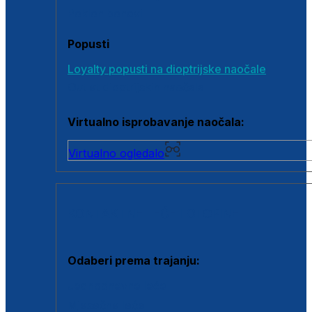
Poklon bonovi
Popusti
Loyalty popusti na dioptrijske naočale
Outlet dioptrijskih naočala
Virtualno isprobavanje naočala:
Virtualno ogledalo
KONTAKTNE LEĆE I OTOPINE
Odaberi prema trajanju:
Jednodnevne leće
Mjesečne leće