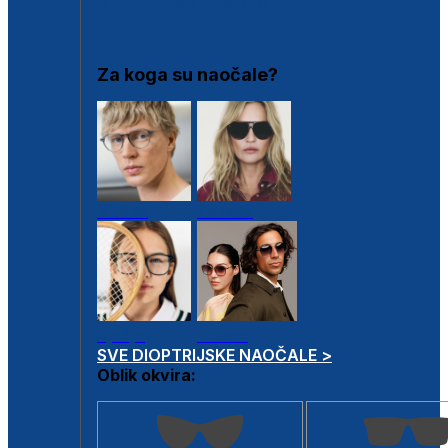
DIOPTRIJSKI OKVIRI
Za koga su naočale?
Muške
Ženske
Dječje
Unisex
SVE DIOPTRIJSKE NAOČALE >
Oblik okvira: