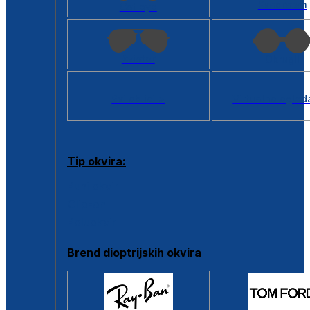
Kvadratan
Cat eye
Aviator
Okrugli
Svi oblici >
Virtualno ogled
Tip okvira:
Puni okvir
Clip-on
Poluokvir
Brend dioptrijskih okvira