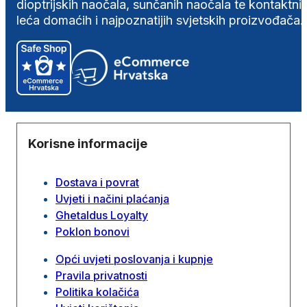
dioptrijskih naočala, sunčanih naočala te kontaktni
leća domaćih i najpoznatijih svjetskih proizvođača.
Korisne informacije
Dostava i povrat
Uvjeti i načini plaćanja
Ghetaldus Loyalty
Poklon bonovi
Opći uvjeti poslovanja i kupnje
Pravila privatnosti
Politika kolačića