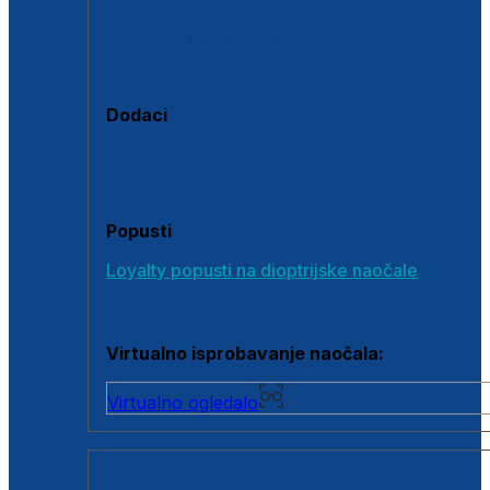
Polarizirane sunčane naočale
Fotokromatske sunčane naočale
Naočale s clip-on dodatkom
Dodaci
Dodaci za dioptrijske naočale
Poklon bonovi
Popusti
Loyalty popusti na dioptrijske naočale
Outlet dioptrijskih naočala
Virtualno isprobavanje naočala:
Virtualno ogledalo