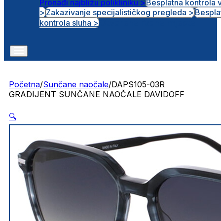
Pronađi najbližu polikliniku >
Besplatna kontrola 
>
Zakazivanje specijalističkog pregleda >
Bespla
Otvorena radna mjesta
kontrola sluha >
Početna
/
Sunčane naočale
/
DAPS105-03R
GRADIJENT SUNČANE NAOČALE DAVIDOFF
🔍