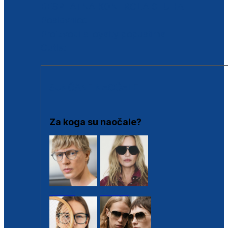
BESPLATNA KONTROLA SLUHA
Poslovnice
Proizvodi s loyalty popustima
Outlet
SUNČANE NAOČALE
Za koga su naočale?
Muške
Ženske