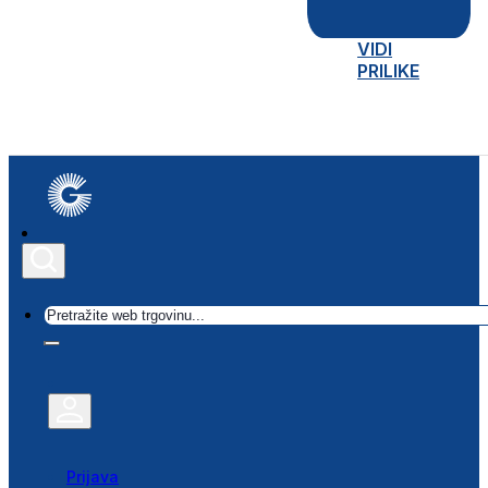
VIDI
PRILIKE
Traži
Prijava