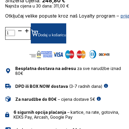
Snižena cijena:
248,80
€
Najniža cijena u 30 dana: 311,00 €
Otključaj velike popuste kroz naš Loyalty program –
pri
DAPS105-
03R
Dodaj u košaricu
GRADIJENT SUNČANE
NAOČALE
DAVIDOFF
količina
Besplatna dostava na adresu
za sve narudžbe iznad
80€
DPD ili BOX NOW dostava
(3-7 radnih dana)
Za narudžbe do 80€
– cijena dostave 5€
6 sigurnih opcija plaćanja
– kartice, na rate, gotovina,
KEKS Pay, Aircash, Google Pay