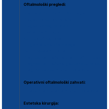
Oftalmološki pregledi:
Specijalistički oftalmološki pregled
Pregled za kontaktne leće
Pregled vidnog polja (OCT)
Dječja oftalmologija
Kontrola očnog tlaka
Drugo mišljenje oftalmologa
Retinološka ambulanta
Dijagnostika i liječenje upalnih očnih bolesti
Dijagnostika i liječenje glaukomske bolesti
Dijagnostika sive mrene ili katarakte
Operativni oftalmološki zahvati:
Ultrazvučna operacija mrene ili katarakta
Estetska kirurgija: