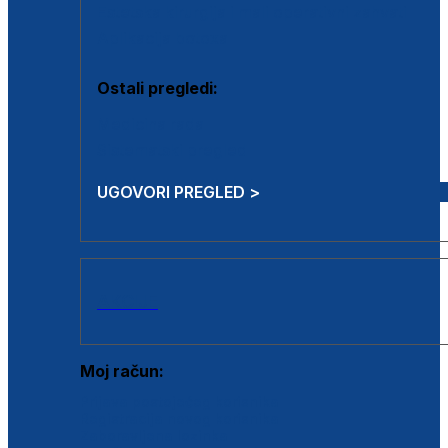
Estetska kirurgija i mali operativni zahvati
Aplikacija botoxa
Ostali pregledi:
Medicina rada
Sistematski pregled
UGOVORI PREGLED >
AKCIJE
Moj račun:
Prijava postojećeg korisnika
Registracija novog korisnika
Zaboravljena lozinka