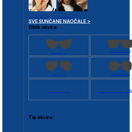
Dječje
Unisex
SVE SUNČANE NAOČALE >
Oblik okvira:
Kvadratan
Cat eye
Aviator
Četvrtasti
Svi oblici >
Virtualno ogled
Tip okvira:
Puni okvir