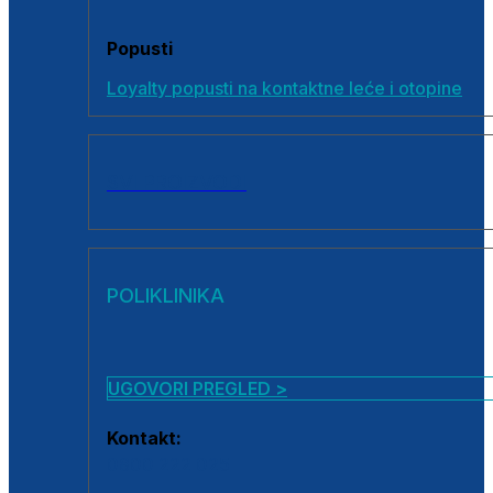
Popusti
Loyalty popusti na kontaktne leće i otopine
SVI PROIZVODI
POLIKLINIKA
UGOVORI PREGLED >
Kontakt:
0800 222 025