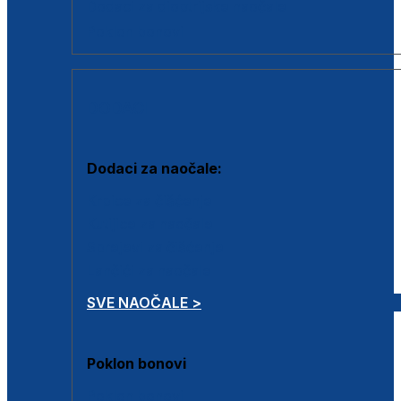
Dodaci za dioptrijske naočale
Poklon bonovi
DODACI
Dodaci za naočale:
Krpice za čišćenje
Kutijice za naočale
Sprejevi za čišćenje
Lančići za naočale
SVE NAOČALE >
Poklon bonovi
Poklon bonovi