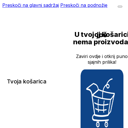
Preskoči na glavni sadržaj
Preskoči na podnožje
U tvojoj košarici još
nema proizvoda
Zaviri ovdje i otkrij puno
sjajnih prilika!
Tvoja košarica