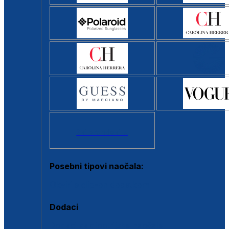
Svi brendovi >
Posebni tipovi naočala:
Okviri s clip-on dodatkom
Dodaci
Dodaci za dioptrijske naočale