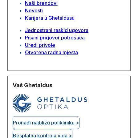
Naši brendovi
Novosti
Karijera u Ghetaldusu
Jednostrani raskid ugovora
Pisani prigovor potrošaća
Uredi privole
Otvorena radna mjesta
Vaš Ghetaldus
Pronađi najbližu polikliniku >
Besplatna kontrola vida >